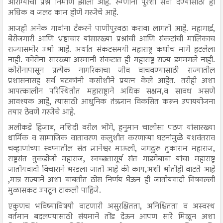
आरोग्याचा प्रश्न निर्माण झाला आहे. रुग्णांना पुरेशा सेवा देण्यासाठी ही
अधिक व जलद काम होणे गरजेचे आहे.
आजही अनेक गावांना टँकरने पाणीपुरवठा करावा लागतो आहे. महागाई,
बेरोजगारी आणि भ्रष्टाचार यांसारख्या प्रश्नांची आणि संकटांची मालिकाच
राज्यासमोर उभी आहे. अर्थात संकटसमयी महाराष्ट्र कधीच मागे हटलेला
नाही. कोरोना सारख्या अस्मानी संकटात ही महाराष्ट्र राज्य डगमगले नाही.
कोरोनापासून प्रत्येक नागरिकाचा जीव वाचवण्यासाठी राज्यातील
प्रशासनासह सर्व घटकांनी कसोशीने प्रयत्न केले आहेत. तरीही अशा
आपत्कालीन परिस्थितीत महाराष्ट्राने अधिक सक्षम,व सावध असणे
आवश्यक आहे, त्यासाठी आधुनिक तंत्रज्ञान विकसित करून उपाययोजना
तयार ठेवणे गरजेचे आहे.
अलीकडे हिजाब, मशिदी वरील भोंगे, हनुमान चालीसा पठण यांसारख्या
धार्मिक व सामाजिक वातावरण कलुशीत करणाऱ्या घटनांमुळे यशवंतराव
चव्हाणांच्या स्वप्नातील संत ज्ञानेश्वर माऊली, जगद्गुरु तुकाराम महाराज,
राष्ट्रसंत तुकडोजी महाराज, स्वच्छतासूर्य संत गाडगेबाबा यांचा महाराष्ट्र
जातीयवादी विचाराने भरडला जातो आहे की काय,अशी भीतीही वाटते आहे
,मात्र राज्याने अशा बाबतीत ठोस निर्णय घेऊन ही जातीयवादी विषवल्ली
मुळासकट उपटून टाकली पाहिजे.
एकुणच भविष्याविषयी वाटणारी असुरक्षितता, अनिश्चितता व अस्वस्थ
वर्तमान बदलण्यासाठी संयमाने तोंड देऊन आपण सारे मिळून अशा