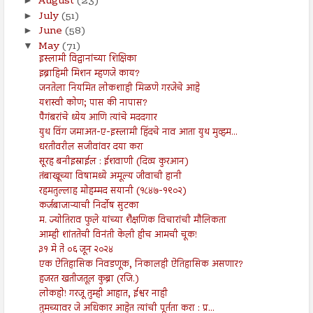
August
(23)
►
July
(51)
►
June
(58)
►
May
(71)
▼
इस्लामी विद्वानांच्या शिक्षिका
इब्राहिमी मिशन म्हणजे काय?
जनतेला नियमित लोकशाही मिळणे गरजेचे आहे
यशस्वी कोण; पास की नापास?
पैगंबरांचे ध्येय आणि त्यांचे मददगार
युथ विंग जमाअत-ए-इस्लामी हिंदचे नाव आता युथ मुव्हम...
धरतीवरील सजीवांवर दया करा
सूरह बनीइस्राईल : ईशवाणी (दिव्य कुरआन)
तंबाखूच्या विषामध्ये अमूल्य जीवाची हानी
रहमतुल्लाह मोहम्मद सयानी (१८४७-१९०२)
कर्जबाजाऱ्याची निर्दोष सुटका
म. ज्योतिराव फुले यांच्या शैक्षणिक विचारांची मौलिकता
आम्ही शांततेची विनंती केली हीच आमची चूक!
३१ मे ते ०६ जून २०२४
एक ऐतिहासिक निवडणूक, निकालही ऐतिहासिक असणार?
हजरत खतीजतूल कुब्रा (रजि.)
लोकहो! गरजू तुम्ही आहात, ईश्वर नाही
तुमच्यावर जे अधिकार आहेत त्यांची पूर्तता करा : प्र...