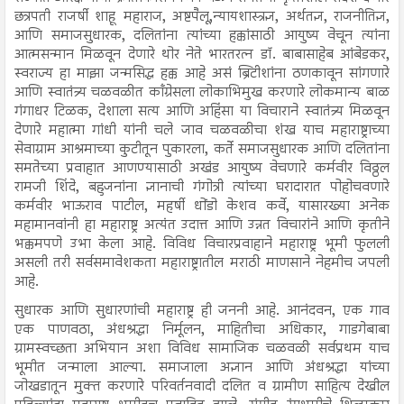
छत्रपती राजर्षी शाहू महाराज, अष्टपैलू,न्यायशास्त्रज्ञ, अर्थतज्ञ, राजनीतिज्ञ,
आणि समाजसुधारक, दलितांना त्यांच्या हक्कांसाठी आयुष्य वेचून त्यांना
आत्मसन्मान मिळवून देणारे थोर नेते भारतरत्न डॉ. बाबासाहेब आंबेडकर,
स्वराज्य हा माझा जन्मसिद्ध हक्क आहे असं ब्रिटीशांना ठणकावून सांगणारे
आणि स्वातंत्र्य चळवळीत काँग्रेसला लोकाभिमुख करणारे लोकमान्य बाळ
गंगाधर टिळक, देशाला सत्य आणि अहिंसा या विचाराने स्वातंत्र्य मिळवून
देणारे महात्मा गांधी यांनी चले जाव चळवळीचा शंख याच महाराष्ट्राच्या
सेवाग्राम आश्रमाच्या कुटीतून पुकारला, कर्ते समाजसुधारक आणि दलितांना
समतेच्या प्रवाहात आणण्यासाठी अखंड आयुष्य वेचणारे कर्मवीर विठ्ठल
रामजी शिंदे, बहुजनांना ज्ञानाची गंगोत्री त्यांच्या घरादारात पोहोचवणारे
कर्मवीर भाऊराव पाटील, महर्षी धोंडो केशव कर्वे, यासारख्या अनेक
महामानवांनी हा महाराष्ट्र अत्यंत उदात्त आणि उन्नत विचारांने आणि कृतीने
भक्कमपणे उभा केला आहे. विविध विचारप्रवाहाने महाराष्ट्र भूमी फुलली
असली तरी सर्वसमावेशकता महाराष्ट्रातील मराठी माणसाने नेहमीच जपली
आहे.
सुधारक आणि सुधारणांची महाराष्ट्र ही जननी आहे. आनंदवन, एक गाव
एक पाणवठा, अंधश्रद्धा निर्मूलन, माहितीचा अधिकार, गाडगेबाबा
ग्रामस्वच्छता अभियान अशा विविध सामाजिक चळवळी सर्वप्रथम याच
भूमीत जन्माला आल्या. समाजाला अज्ञान आणि अंधश्रद्धा यांच्या
जोखडातून मुक्त करणारे परिवर्तनवादी दलित व ग्रामीण साहित्य देखील