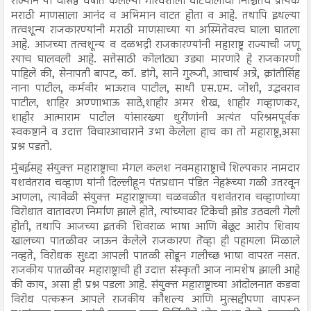
राज्याने या चौसष्ठ वर्षात केलेल्या गौरवशाली वाटचालीचा निश्चितच प्रत्येक
मराठी माणसाला आनंद व अभिमान वाटत होता व आहे. तथापि इथल्या
तत्वशून्य राजकारण्यांनी मराठी माणसाच्या या अस्मितेवरच घाला घातला
आहे. आजच्या तत्वशून्य व दळभद्री राजकारण्यांनी महाराष्ट्र राज्याची जणू
रयाच घालवली आहे. सत्तेसाठी कोलांट्या उड्या मारणारे हे राजकारणी
पाहिले की, सेनापती बापट, कॉ. डांगे, साने गुरुजी, आचार्य अत्रे, क्रांतीसिंह
नाना पाटील, कर्मवीर भाऊराव पाटील, साथी एस.एम. जोशी, उद्धवराव
पाटील, शाहिर अण्णाभाऊ साठे,शाहीर अमर शेख, शाहीर गव्हाणकर,
शाहीर आत्माराम पाटील यांसारख्या धुरींणांनी अत्यंत परिश्रमपूर्वक
स्वकष्टाने व उदात्त विचारआचाराने उभा केलेला हाच का तो महाराष्ट्र,असा
प्रश्न पडतो.
मुंबईसह संयुक्त महाराष्ट्राचा मंगल कलश नवमहाराष्ट्राचे शिल्पकार नामदार
यशवंतराव चव्हाण यांनी दिल्लीहून पंतप्रधान पंडित नेहरूंच्या गळी उतरवून
आणला, त्यावेळी संयुक्त महाराष्ट्राच्या चळवळीत यशवंतराव चव्हाणांच्या
विरोधात वातावरण निर्माण झाले होते, त्यांच्यावर टिकेची झोड उठवली गेली
होती, तथापि आजच्या इतकी शिवराळ भाषा आणि बेछूट आरोप शिवाय
खालच्या पातळीवर जाऊन केलेले राजकारण तेंव्हा ही पहायला मिळाले
नव्हते, विरोधक सुध्दा आपली पातळी सोडून गलीच्छ भाषा वापरत नसत.
राजकीय पातळीवर महाराष्ट्राची ही उदात्त संस्कृती आज नामशेष झाली आहे
की काय, असा ही प्रश्न पडला आहे. संयुक्त महाराष्ट्राच्या आंदोलनात कडवा
विरोध पत्करून आपले राजकीय कौशल्य आणि मुत्सद्दीपणा वापरून