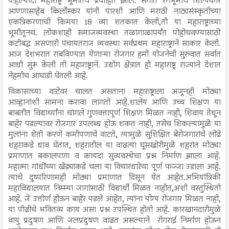
पहिल्यांदा महाराष्ट्र भूमीतच प्रवाहित झाले. संगीत रंगभूमीचे शिल्पकार
आण्णासाहेब किर्लोस्कर यांनी पारशी आणि मराठी नाट्यसंस्कृतीच्या
एकत्रिकरणाची किमया 18 व्या शतकात केली,ती या महाराष्ट्राच्या
भूमीतूनच. लोकशाही समाजव्यवस्था तळागाळापर्यंत पोहोचवण्यासाठी
कटीबद्ध असणारी पंचायतराज व्यवस्था सर्वप्रथम महाराष्ट्राने साकार केली.
आज देशभरात राबविण्यात येणाऱ्या रोजगार हमी योजनेची सुरुवात सर्वात
आधी सुरू केली ती महाराष्ट्राने. उद्योग क्षेत्रात ही महाराष्ट्र राज्याने देशात
नेहमीच आघाडी घेतली आहे.
विकासाच्या वाटेवर चालत असताना महाराष्ट्राला अजूनही मोठ्या
आव्हानांशी सामना करावा लागतो आहे.शालेय आणि उच्च शिक्षण या
बाबतीत विद्यार्थ्यांना चांगले गुणवत्तापूर्ण शिक्षण मिळत नाही, शिवाय तेथून
बाहेर पडल्यावर रोजगार उपलब्ध होऊ शकत नाही, तसेच शिकल्यामुळे या
मुलांना शेती करणे कमीपणाचे वाटते, त्यामुळे सुशिक्षित बेरोजगारांचे लोंढे
शहराकडे धाव घेतात, शहरातील या वाढत्या घूसखोरीमुळे शहरांत मोठ्या
प्रमाणात बकालपणा व कायदा सुव्यवस्थेचा प्रश्न निर्माण झाला आहे.
महात्मा गांधींच्या खेड्याकडे चला या विचारधारेचा पूर्ण फज्जा उडाला आहे.
त्याचे दुष्परिणामही मोठ्या प्रमाणात दिसून येत आहेत.अभियांत्रिकी
महाविद्यालयात निम्म्या जागांसाठी विद्यार्थी मिळत नाहीत,अशी वस्तुस्थिती
आहे. जे उत्तीर्ण होऊन बाहेर पडले आहेत, त्यांना योग्य रोजगार मिळत नाही,
या पीढीचे भवितव्य काय असा प्रश्न उपस्थित होतो आहे. कारखानदारीमुळे
वायु प्रदुषण आणि जलप्रदुषण वाढत असल्याने रोगराई निर्माण होऊन