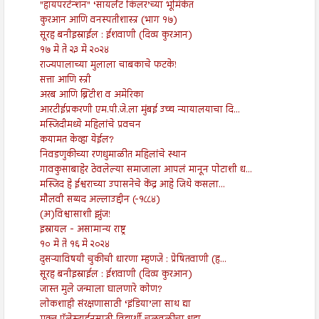
"हायपरटेन्शन" ‘सायलेंट किलर’च्या भूमिकेत
कुरआन आणि वनस्पतीशास्त्र (भाग १७)
सूरह बनीइस्राईल : ईशवाणी (दिव्य कुरआन)
१७ मे ते २३ मे २०२४
राज्यपालाच्या मुलाला चाबकाचे फटके!
सत्ता आणि स्त्री
अरब आणि ब्रिटीश व अमेरिका
आरटीईप्रकरणी एम.पी.जे.ला मुंबई उच्च न्यायालयाचा दि...
मस्जिदीमध्ये महिलांचे प्रवचन
कयामत केव्हा येईल?
निवडणुकीच्या रणधुमाळीत महिलांचे स्थान
गावकुसाबाहेर ठेवलेल्या समाजाला आपलं मानून पोटाशी ध...
मस्जिद हे ईश्वराच्या उपासनेचे केंद्र आहे जिथे कसला...
मौलवी सय्यद अल्लाउद्दीन (-१८८४)
(अ)विश्वासाशी झुंज!
इस्रायल - असामान्य राष्ट्र
१० मे ते १६ मे २०२४
दुसऱ्याविषयी चुकीची धारणा म्हणजे : प्रेषितवाणी (ह...
सूरह बनीइस्राईल : ईशवाणी (दिव्य कुरआन)
जास्त मुले जन्माला घालणारे कोण?
लोकशाही संरक्षणासाठी ‘इंडिया’ला साथ द्या