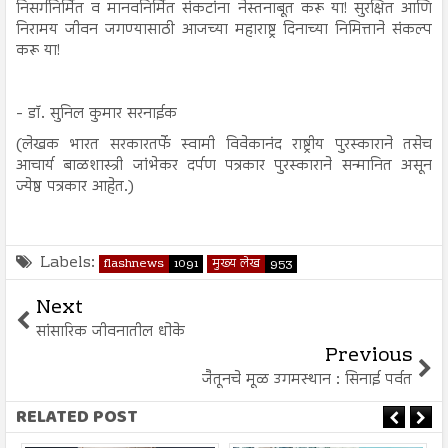
निसर्गनिर्मित व मानवनिर्मित संकटांना नेस्तनाबूत करू या! सुरक्षित आणि
निरामय जीवन जगण्यासाठी आजच्या महाराष्ट्र दिनाच्या निमित्ताने संकल्प
करू या!
- डॉ. सुनिल कुमार सरनाईक
(लेखक भारत सरकारतर्फे स्वामी विवेकानंद राष्ट्रीय पुरस्काराने तसेच
आचार्य बाळशास्त्री जांभेकर दर्पण पत्रकार पुरस्काराने सन्मानित असून
ज्येष्ठ पत्रकार आहेत.)
Labels:
flashnews
1091
मुख्य लेख
953
Next
सांसारिक जीवनातील धोके
Previous
जैतूनचे मूळ उगमस्थान : सिनाई पर्वत
RELATED POST