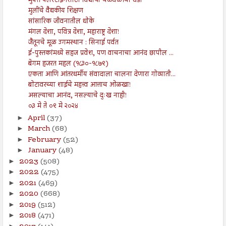
मुक्त पॅलेस्टाईनसाठी विद्यार्थी चळवळीचा धडा
मुलींचे वैद्यकीय शिक्षण
सांसारिक जीवनातील धोके
मंगल देशा, पवित्र देशा, महाराष्ट्र देशा!
जैतूनचे मूळ उगमस्थान : सिनाई पर्वत
ई-पुस्तकांमध्ये सहज प्रवेश, पण वाचनाचा आनंद छापील ...
बेगम हजरत महल (१८३०-१८७९)
एकता आणि आंतरधर्मीय संवादाला चालना देणारा गोव्याती...
बोटावरच्या शाईचे महत्त्व आत्ताच ओळखा!
असल्याचा आनंद, नसल्याचे दुःख नाही!
०३ मे ते ०९ मे २०२४
April
(37)
►
March
(68)
►
February
(52)
►
January
(48)
►
2023
(508)
►
2022
(475)
►
2021
(469)
►
2020
(668)
►
2019
(512)
►
2018
(471)
►
►