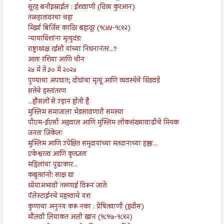
सूरह बनीइस्राईल : ईशवाणी (दिव्य कुरआन)
तळहातावरचा चहा
मिर्झा बिर्जिस कादिर बहादूर (१८४५-१८९२)
न्यायाधिशांना मृत्युदंड!
राष्ट्राध्यक्ष रईसी यांच्या निधनानंतर...?
आता रशिया आणि चीन
२४ मे ते ३० मे २०२४
पुण्याचा अपघात; दोघांचा मृत्यू आणि व्यवस्थेचे धिंडवडे
सत्तेचे हस्तांतरण
...हौसलों से उड़ान होती है
मुस्लिम समाजाला भेडसावणारी समस्या
पीएम-ईएसी अहवाल आणि मुस्लिम लोकसंख्यावाढीचे मिथक
जनता जिंकेल!
मुस्लिम आणि उपेक्षित समुदायांच्या मतदानाच्या हक्का...
एकेश्वरत्व आणि कृतज्ञता
महिलांचा पुढाकार...
कबुतरांनो! साक्ष द्या
ध्येयाअभावी तरुणाई विरून जाते!
पॅलेस्टाईनचे महत्त्वाचे यश
कुणाचा अनुनय करू नका : प्रेषितवाणी (हदीस)
मौलवी लियाकत अली खान (१८१७-१८९२)