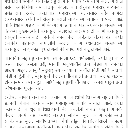
यशवंतराव चव्हाण यांनी महाराष्ट्र राज्य निर्मितीचे ध्येय साध्य केले, त्यासाठी
प्रसंगी स्वकीयांचा रोष ओढवून घेतला. मात्र संयुक्त महाराष्ट्र चळवळीने
प्रचंड रान उठविले असतांनाही महाराष्ट्राच्या भल्यासाठी सदैव कार्यरत
राहण्यासाठी त्यांनी जो संस्कार मराठी माणसाच्या मनामनात पेरला आहे,
तो निश्चितच अढळ आणि चैतन्यदायी होता व आहे, यशवंतराव चव्हाणांच्या
नंतरच्या मुख्यमंत्र्यांनी महाराष्ट्राला बलशाली करण्यासाठी आणि महाराष्ट्राची
संस्कृती जपण्यासाठी हिरीरीने काम केले आहे.मात्र गेल्या दहा वर्षांत
राजकीय वातावरण कमालीचे बदलले आणि यशवंतराव चव्हाणांच्या
महाराष्ट्राला जणू काही दृष्ट लागली की काय, असे वाटू लागले आहे.
वास्तविक महाराष्ट्र राज्याच्या स्थापनेला 64 वर्षें झाली, अर्थात हा काळ
अल्प वाटत असला तरी, मानवी आयुष्यातील तीन पिढ्या या काळात
झाल्या आहेत. त्यामुळे महाराष्ट्र स्थापनेच्या काळातील पिढी आणि आत्ताची
पिढी पाहिली की, महाराष्ट्राने केलेल्या गौरवशाली प्रगतीचा आलेख चटकन्
डोळ्यासमोर उभा राहतो, आणि महाराष्ट्राची गौरवशाली परंपरा पाहून छाती
अभिमानाने फुलून जाते.
रयतेचा, जाणता राजा कसा असावा या आदर्शाची शिकवण राष्ट्राला देणारे
छत्रपती शिवाजी महाराज याच महाराष्ट्राच्या मातीत जन्माला आले, देशात
स्त्रियांसाठी व शूद्रांना शिक्षणाची बंद असलेली कवाडे उघडून अविद्येने
केलेले अनर्थ नष्ट करणारे महात्मा जोतिबा फुले आणि क्रांतीज्योती
सावित्रीबाई फुले, जातीपातीच्या भिंती तोडून दिनदलितांसाठी आपल्या
राज्यात आरक्षणाचा क्रांतीकारी निर्णय घेऊन समतेचा कृतीशील संदेश देणारे