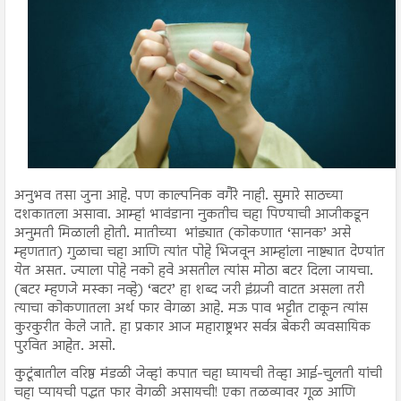
अनुभव तसा जुना आहे. पण काल्पनिक वगैरे नाही. सुमारे साठच्या
दशकातला असावा. आम्हां भावंडाना नुकतीच चहा पिण्याची आजीकडून
अनुमती मिळाली होती. मातीच्या भांड्यात (कोकणात ‘सानक’ असे
म्हणतात) गुळाचा चहा आणि त्यांत पोहे भिजवून आम्हांला नाष्ट्यात देण्यांत
येत असत. ज्याला पोहे नको हवे असतील त्यांस मोठा बटर दिला जायचा.
(बटर म्हणजे मस्का नव्हे) ‘बटर’ हा शब्द जरी इंग्रजी वाटत असला तरी
त्याचा कोकणातला अर्थ फार वेगळा आहे. मऊ पाव भट्टीत टाकून त्यांस
कुरकुरीत केले जाते. हा प्रकार आज महाराष्ट्रभर सर्वत्र बेकरी व्यवसायिक
पुरवित आहेत. असो.
कुटूंबातील वरिष्ठ मंडळी जेव्हां कपात चहा घ्यायची तेव्हा आई-चुलती यांची
चहा प्यायची पद्धत फार वेगळी असायची! एका तळव्यावर गूळ आणि