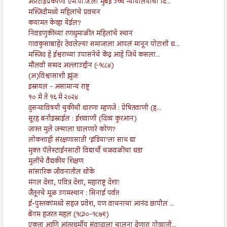
आरटीईप्रकरणी एम.पी.जे.ला मुंबई उच्च न्यायालयाचा दि...
मस्जिदीमध्ये महिलांचे प्रवचन
कयामत केव्हा येईल?
निवडणुकीच्या रणधुमाळीत महिलांचे स्थान
गावकुसाबाहेर ठेवलेल्या समाजाला आपलं मानून पोटाशी ध...
मस्जिद हे ईश्वराच्या उपासनेचे केंद्र आहे जिथे कसला...
मौलवी सय्यद अल्लाउद्दीन (-१८८४)
(अ)विश्वासाशी झुंज!
इस्रायल - असामान्य राष्ट्र
१० मे ते १६ मे २०२४
दुसऱ्याविषयी चुकीची धारणा म्हणजे : प्रेषितवाणी (ह...
सूरह बनीइस्राईल : ईशवाणी (दिव्य कुरआन)
जास्त मुले जन्माला घालणारे कोण?
लोकशाही संरक्षणासाठी ‘इंडिया’ला साथ द्या
मुक्त पॅलेस्टाईनसाठी विद्यार्थी चळवळीचा धडा
मुलींचे वैद्यकीय शिक्षण
सांसारिक जीवनातील धोके
मंगल देशा, पवित्र देशा, महाराष्ट्र देशा!
जैतूनचे मूळ उगमस्थान : सिनाई पर्वत
ई-पुस्तकांमध्ये सहज प्रवेश, पण वाचनाचा आनंद छापील ...
बेगम हजरत महल (१८३०-१८७९)
एकता आणि आंतरधर्मीय संवादाला चालना देणारा गोव्याती...