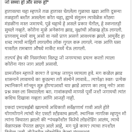
जो सच्चा हो और साफ हो”
हातावरचा चहा म्हणजे तळ हातावर घेतलेला गुळाचा खडा आणि दुसऱ्या
तळहाती बशीत असलेला कोरा चहा, ह्याचे संतुलन त्यावेळेस मोठया
मंडळींना मस्त जमायचे. पुढे चहाचे हे असले प्रकार येतील, हे स्वप्नातही
सुचले नव्हते. कोरोना मुळे अनेकांना झाड, वृक्षांची ओळख होऊ लागली.
प्राणवायू मध्ये वायू असो वा नसो प्राण असणे आवश्यक झाले. आयुर्वेद हा
शब्द त्याची माहिती लागलीच लोक गुगल करू लागले. नाक आणि घसा
यावरील रामबाण औषधे मार्केट मध्ये येऊ लागली.
तात्पर्य हेच की निसर्गाच्या विरुद्ध जो जगण्याचा प्रयत्न करतो त्याला
कोरोना नंतर जाग आली असावी.
ग्रामजीवन म्हणजे काय? ते प्रत्यक्ष जाणून घ्यायला हवे. मग कळेल झाड
शासनाने लावायचे का कुठल्या तरी संस्थेने लावावे... त्यापेक्षा स्वतः प्रत्येक
स्थानिकाने मॉन्सून सुरू होण्याआधी चार झाडे आपण का लावू नये? असा
प्रश्न स्वतःला विचारलेला बरा. गावांकडची माणसे पूर्वी जशी जगायची त्यांत
कधिच दिखावा नव्हता आणि आजही नाही.
एकदां एमएसईबी खात्याचे अधिकारी सर्वेक्षणार्थ गावी आले होते
योगायोगाने त्यांची भेट एसटी स्टॅंडवरच झाली. स्थानिक नागरिक म्हणून मी
त्यांना विचारता झालो की “पंचक्रोशीत विजेचे लोडशेडिंग आलंय, त्याचे
वेळापत्रक पेपरात छापून आले आहे, मग पुढे काय? त्याचा तपशील