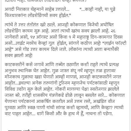
दिलेला नाही. वीजेवरील लोडशेडिंग केव्हां संपणार?”
अगदी निराकार चेहऱ्याने साहेब उत्तरले...
“...काही नाही, या पुढे
विजधारकांना लोडशेडिंगची सवय होईल.”
त्यांचे ते उत्तर तंतोतंत खरे ठरले. आजही कोकणात विजेची अघोषित
लोडशेडिंग कायम सुरू आहे. आतां त्याची खरंच सवय झाली आहे. २६
जानेवारी असो, १५ ऑगस्ट असो किंवा १ मे महाराष्ट्र दिन-कामगार दिवस
असो...लाईट मध्येच केव्हां गुल होईल, सांगणे कठीण आहे! “लाईन फॉल्टी
आहे” असे गोड उत्तर कायम दिले जाते. लोकांना त्याची आता बऱ्यापैकी
सवय झाली आहे!
काटकसरीने कसे जगावे आणि तब्येत ठठणीत कशी राहते त्याचे प्रत्यक्ष
अनुभव स्थानिक घेत आहेत. गुळ जास्त संपू नये म्हणून तळ हातावर
मोजकाच गुळाचा खडा घेणारी आम्ही माणसं, आजही काटकसरीने जगत
आहोत...इथल्या अनेक तरुणांनी टुरिजम म्हणजेच पर्यटकांसाठी म्हणून
विविध उद्योग सुरु केले आहेत. नोकरी मागण्या पेक्षा स्वरोजगार झालेले
जास्त बरे. तरीही शासकीय यंत्रणेकडे डोळे लावून बसलेत सारे... कोकणात
येणाऱ्या पर्यटकानां आकर्षित करतील असे उत्तम रस्ते, अखंडित वीज
पुरवठा आणि स्वछ पाणी यांची सांगड कशी व्हायची, आणि केव्हा? त्याची
वाट पाहत आहेत... धागे किसी और के हाथ मे हैं, नाचना तो पडेगा.