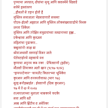
पुण्याचा अपघात; दोघांचा मृत्यू आणि व्यवस्थेचे धिंडवडे
सत्तेचे हस्तांतरण
...हौसलों से उड़ान होती है
मुस्लिम समाजाला भेडसावणारी समस्या
पीएम-ईएसी अहवाल आणि मुस्लिम लोकसंख्यावाढीचे मिथक
जनता जिंकेल!
मुस्लिम आणि उपेक्षित समुदायांच्या मतदानाच्या हक्का...
एकेश्वरत्व आणि कृतज्ञता
महिलांचा पुढाकार...
कबुतरांनो! साक्ष द्या
ध्येयाअभावी तरुणाई विरून जाते!
पॅलेस्टाईनचे महत्त्वाचे यश
कुणाचा अनुनय करू नका : प्रेषितवाणी (हदीस)
मौलवी लियाकत अली खान (१८१७-१८९२)
"हायपरटेन्शन" ‘सायलेंट किलर’च्या भूमिकेत
कुरआन आणि वनस्पतीशास्त्र (भाग १७)
सूरह बनीइस्राईल : ईशवाणी (दिव्य कुरआन)
१७ मे ते २३ मे २०२४
राज्यपालाच्या मुलाला चाबकाचे फटके!
सत्ता आणि स्त्री
अरब आणि ब्रिटीश व अमेरिका