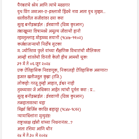
पैगंबरांचे ध्येय आणि त्यांचे मददगार
युथ विंग जमाअत-ए-इस्लामी हिंदचे नाव आता युथ मुव्हम...
धरतीवरील सजीवांवर दया करा
सूरह बनीइस्राईल : ईशवाणी (दिव्य कुरआन)
तंबाखूच्या विषामध्ये अमूल्य जीवाची हानी
रहमतुल्लाह मोहम्मद सयानी (१८४७-१९०२)
कर्जबाजाऱ्याची निर्दोष सुटका
म. ज्योतिराव फुले यांच्या शैक्षणिक विचारांची मौलिकता
आम्ही शांततेची विनंती केली हीच आमची चूक!
३१ मे ते ०६ जून २०२४
एक ऐतिहासिक निवडणूक, निकालही ऐतिहासिक असणार?
हजरत खतीजतूल कुब्रा (रजि.)
लोकहो! गरजू तुम्ही आहात, ईश्वर नाही
तुमच्यावर जे अधिकार आहेत त्यांची पूर्तता करा : प्र...
सूरह बनीइस्राईल : ईशवाणी (दिव्य कुरआन)
तळहातावरचा चहा
मिर्झा बिर्जिस कादिर बहादूर (१८४५-१८९२)
न्यायाधिशांना मृत्युदंड!
राष्ट्राध्यक्ष रईसी यांच्या निधनानंतर...?
आता रशिया आणि चीन
२४ मे ते ३० मे २०२४