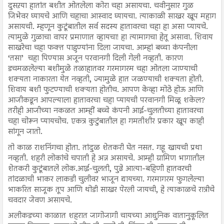
दुसऱया हातांत बशीत ओतलेला कोरा चहा असायचा. चवीनुसार गुळ
जिभेवर घ्यायचे आणि चहाचा आस्वाद घ्यायचा. त्याकाळी साखर खूप महाग
असायची. म्हणून कुटूंबातील सर्व सदस्य हातावरचा चहा हा असा प्यायचे.
त्यामुळे गुळाचा वापर प्रमाणात व्हायचा! हा त्यामागचा हेतू असावा. शिवाय
साखरेचा चहा फक्त पाहुण्यांना दिला जायचा. आम्हां बच्चा कंपनीला
‘तसा’ चहा पिण्यास अजून परवानगी दिली गेली नव्हती. कारण
डचमळलेल्या बशीमुळे तळाहातवर गरमागरम चहा ओतला जाण्याची
शक्यता नाकारता येत नव्हती, ज्यामुळे हात जळण्याची शक्यता होती.
शिवाय बशी फुटण्याची शक्यता होतीच. आपण केव्हा मोठे होऊ आणि
आजीकडून आपल्याला हातावरचा चहा प्यायची परवानगी मिळू शकेल?
तरीही आजीच्या नकळत आम्हीं बच्चे कंपनी आई-चुलतीच्या हातावरचा
चहा चोरून प्यायचोच. एकत्र कुटुंबातील हा गमतीशीर प्रकार खूप काही
सांगून जातो.
तो काळ राशनिंगचा होता. तांदुळ शेतकरी घेत नसत. गहू खायची प्रथा
नव्हती. शहरी लोकांचे चपाती हे अन्न असायचे. आम्ही ग्रामिण भागातील
शेतकरी कुटूंबातले लोक.आई-चुलती, पुढे आत्या-बहिणी हातवरची
तांदळाची भाकर लाकडी चुलीवर भाजून द्यायच्या. गरमागरम फुगलेल्या
भाकरित साजूक तूप आणि थोडी साखर पेरली जायची, हे त्याकाळचे रात्रीचे
चवदार जेवण असायचे.
अलीकडच्या काळात शहरात जागोजागी चायच्या आधुनिक वातानुकूलित