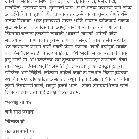
टपऱ्या दिसतात. ज्यामध्ये ग्रीन टी, यलो टी, जिंजर टी, मसाला टी,
दालचिनी, इलायची चाय, सुलेमानी चाय...अशी अनेक प्रकारची चाय लोक
आवडीने पितात. हायवेवरील ढाब्यावर तर असे चायचा चुस्का घेणारे रसिक
अनेक दिसतात. आज हातावरची भाकर आणि गावरान कोंबड्याचे फलक
सुद्धा सर्वत्र लावलेले दिसतात. आम्हीं ग्रामीण भागातले कोकणी लोक
झिंग्याचा चटपटा हलदोनी त्यावेळी आवडीने खायचो. ओन्ली व्हेज
सोडल्यास कोकणातला रहिवासी लगतच्या समुद्र किनारी तसेच भरतीला
थेट खाजणात जाऊन ताजी मच्छी घेऊन येणारच. काही वर्षांपूर्वी गावांत
एक गंमतीदार मराठी पोस्टर पाहिला... येथे ‘सुखी’ मच्छी भेटेल ते वाचून
हसू आवरे ना. ओशाळलेल्या त्या दुकानदारास समजवून सांगीतले. तेव्हां
त्याने ‘सुखी’ ऐवजी ‘सुकी’ असे लिहिले. ‘भेटेल’ हा शब्द सुद्धा हटवून
‘मिळेल’ असे लिहिले. कोकणा बाहेरचे काही तथाकथीत विद्वान इथल्या
स्थानिकांमध्ये दोष शोधत असतात. जेथून ते इकडे आलेत ‘तिकडे’ त्यांना
कुणी विचारेनासे झाले, म्हणून इकडे आले... टीका-टोमण्यांशिवाय त्यांचे
दिवस जाईनात. त्याकडे दुर्लक्ष केलेले उत्तम.
“परवाह ना कर
चाहे सारा जमाना
खिलाफ हो
चल उस रास्ते पर