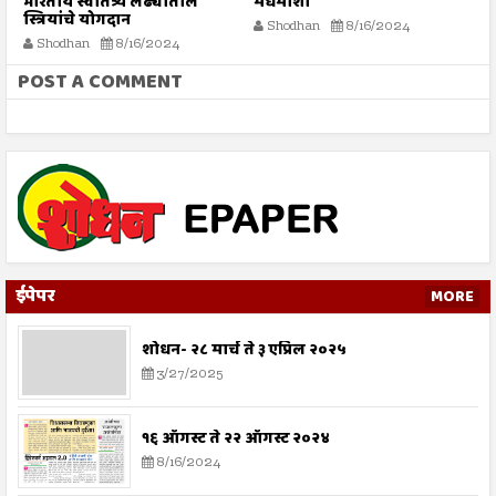
भारतीय स्वातंत्र्य लढ्यातील
मधमाशी
र
स्त्रियांचे योगदान
न
Shodhan
8/16/2024
ग
Shodhan
8/16/2024
बट
POST A COMMENT
ईपेपर
MORE
शोधन- २८ मार्च ते ३ एप्रिल २०२५
3/27/2025
१६ ऑगस्ट ते २२ ऑगस्ट २०२४
8/16/2024