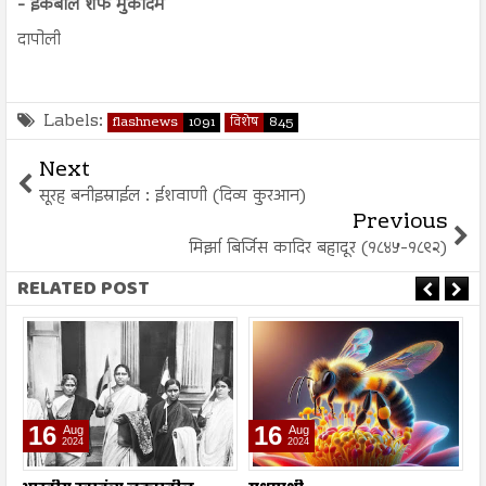
- इकबाल शर्फ मुकादम
दापोली
Labels:
flashnews
1091
विशेष
845
Next
सूरह बनीइस्राईल : ईशवाणी (दिव्य कुरआन)
Previous
मिर्झा बिर्जिस कादिर बहादूर (१८४५-१८९२)
RELATED POST
16
16
Aug
Aug
2024
2024