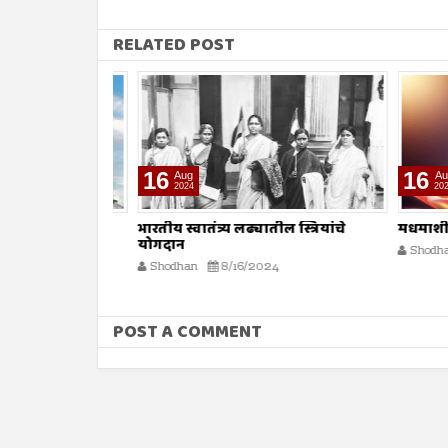
RELATED POST
16
16
Aug
Aug
2024
2024
ा
भारतीय स्वातंत्र्य लढ्यातील स्त्रियांचे
मधमाशी
योगदान
Shodhan
Shodhan
8/16/2024
POST A COMMENT