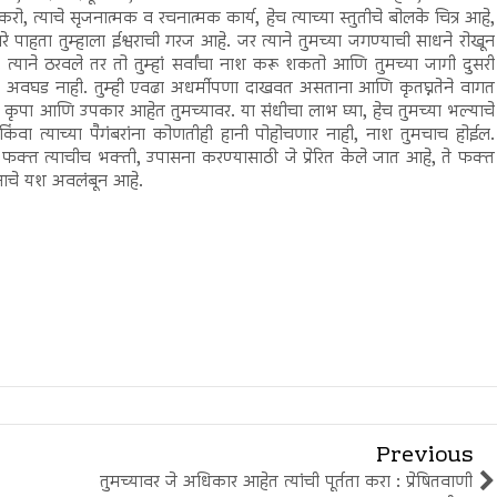
ो, त्याचे सृजनात्मक व रचनात्मक कार्य, हेच त्याच्या स्तुतीचे बोलके चित्र आहे,
 खरे पाहता तुम्हाला ईश्वराची गरज आहे. जर त्याने तुमच्या जगण्याची साधने रोखून
त्याने ठरवले तर तो तुम्हां सर्वांचा नाश करू शकतो आणि तुमच्या जागी दुसरी
त अवघड नाही. तुम्ही एवढा अधर्मीपणा दाखवत असताना आणि कृतघ्नतेने वागत
ी कृपा आणि उपकार आहेत तुमच्यावर. या संधीचा लाभ घ्या, हेच तुमच्या भल्याचे
 किंवा त्याच्या पैगंबरांना कोणतीही हानी पोहोचणार नाही, नाश तुमचाच होईल.
 फक्त त्याचीच भक्ती, उपासना करण्यासाठी जे प्रेरित केले जात आहे, ते फक्त
वनाचे यश अवलंबून आहे.
Previous
तुमच्यावर जे अधिकार आहेत त्यांची पूर्तता करा : प्रेषितवाणी