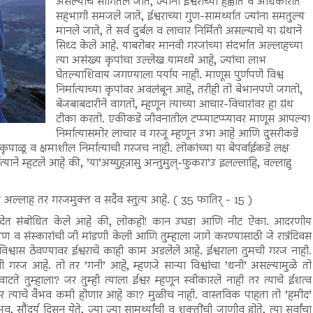
असल्याचे सांगितले जाते, ज्यांना ईश्वराच्या हक्कांत व अधिकारांत
सहभागी समजले जाते, ईश्वराच्या गुण-सामर्थ्यात ज्यांना समतुल्य
मानले जाते, ते सर्व दुर्बल व लाचार निर्मिती असल्याचे या ग्रंथाने
सिध्द केले आहे. याबरोबर मानवी गरजांच्या संदर्भात अल्लाहच्या
त्या असंख्य कृपांचा उल्लेख यामध्ये आहे, ज्यांचा लाभ
घेतल्याशिवाय जगण्याला पर्याय नाही. माणूस पुर्णपणे विश्व
निर्मात्याच्या कृपांवर अवलंबून आहे, तरीही तो बेभानपणे जगतो,
बेजबाबदारीने वागतो, म्हणून त्याच्या आचार-विचारांवर हा ग्रंथ
टीका करतो. एकीकडे जीवनातील टप्प्याटप्प्यावर माणूस आपल्या
निर्मात्यासमोर लाचार व गरजू म्हणून उभा आहे आणि दुसरीकडे
ाळू व क्षमाशील निर्मात्याची गरजच नाही. लोकांच्या या बेपर्वाईकडे लक्ष
याने म्हटले आहे की, ’या’अय्युहन्नासु अन्तुमुल्-फुकरा’उ इलल्लाहि, वल्लाहु
अल्लाह तर गरजमुक्त व सदैव स्तुत्य आहे. ( 35 फातिर् - 15 )
ी देत संबोधित केले आहे की, लोकहो! कान उघडा आणि नीट ऐका. आदरणीय
शिक्षण व संस्कारांची जी मांडणी केली आणि तुम्हाला जागे करण्यासाठी जे रात्रंदिवस
विश्वास ठेवण्यावर ईश्वराचे काही काम अडलेले आहे. ईश्वराला तुमची गरज नाही.
 गरज आहे. तो तर ’गनी’ आहे, म्हणजे साऱ्या विश्वांचा ’धनी’ असल्यामुळे तो
े तुम्हाला? जर तुम्ही त्याला ईश्वर म्हणून स्वीकारले नाही तर त्याचे ईशत्व
तर त्याचे वैभव कमी होणार आहे का? मुळीच नाही. वास्तविक पाहता तो ’हमीद’
 सौंदर्य दिसून येते, ज्या ज्या सामर्थ्यांची व शक्तींची जाणीव होते, त्या सर्वांचा