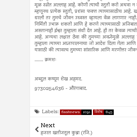
मूळ स्त्रोत अल्लाह आहे. कोणी त्याची स्तुती करो अथवा न कर
म्हणूनच प्रत्येक स्तुती, प्रशंसा फक्त त्याच्यासाठीच आहे.
धरली तर तुमचे जीवन उध्वस्त व्हायला वेळ लागणार नाही. 
निर्मिती उभारू शकतो आणि हे करणे त्याच्यासाठी अजिबा
असतानाही ईश्वर तुम्हाला संधी देत आहे. ही तर केवळ त्याच
आहे. अन्यथा लक्षात ठेवा की तुमच्या अवज्ञेमुळे अल्लाह
तुम्हाला त्याच्या आज्ञापालनाचा जो आदेश दिला गेला आणि
यासाठी की त्यावरच तुमच्या सांसारिक आणि मरणोत्तर जी
....... क्रमशः
अब्दुल कय्यूम शेख अहमद.
9730254636 - औरंगाबाद.
Labels:
flashnews
1091
विशेष
845
Next
हजरत खतीजतूल कुब्रा (रजि.)