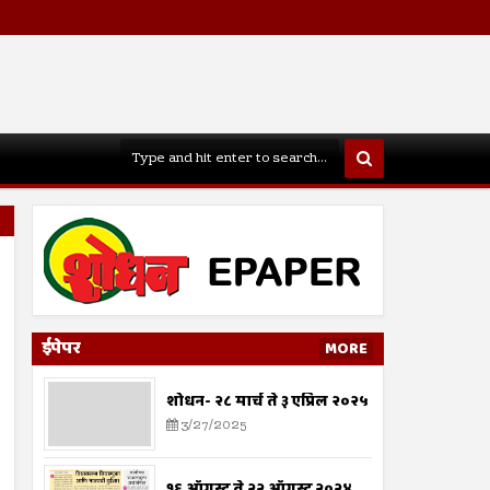
ईपेपर
MORE
शोधन- २८ मार्च ते ३ एप्रिल २०२५
3/27/2025
१६ ऑगस्ट ते २२ ऑगस्ट २०२४