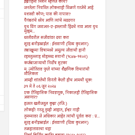
इब्राहिमी मिशन म्हणजे काय?
जनतेला नियमित लोकशाही मिळणे गरजेचे आहे
यशस्वी कोण; पास की नापास?
पैगंबरांचे ध्येय आणि त्यांचे मददगार
युथ विंग जमाअत-ए-इस्लामी हिंदचे नाव आता युथ
मुव्हम...
धरतीवरील सजीवांवर दया करा
सूरह बनीइस्राईल : ईशवाणी (दिव्य कुरआन)
तंबाखूच्या विषामध्ये अमूल्य जीवाची हानी
09
09
Aug
Aug
रहमतुल्लाह मोहम्मद सयानी (१८४७-१९०२)
2024
2024
कर्जबाजाऱ्याची निर्दोष सुटका
तरुण नेतृत्वाचा अभाव अमेरिकेच्या
आपत्तीग्रस्त शेतकऱ्यांच्या पाठी
म. ज्योतिराव फुले यांच्या शैक्षणिक विचारांची
अधोगतीस कारणीभूत ठरू शकतो?
खंबीरपणे उभे राहावे...!
मौलिकता
आम्ही शांततेची विनंती केली हीच आमची चूक!
Shodhan
8/9/2024
Shodhan
8/9/2024
३१ मे ते ०६ जून २०२४
एक ऐतिहासिक निवडणूक, निकालही ऐतिहासिक
असणार?
हजरत खतीजतूल कुब्रा (रजि.)
लोकहो! गरजू तुम्ही आहात, ईश्वर नाही
तुमच्यावर जे अधिकार आहेत त्यांची पूर्तता करा : प्र...
सूरह बनीइस्राईल : ईशवाणी (दिव्य कुरआन)
तळहातावरचा चहा