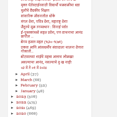
लोकशाही संरक्षणासाठी ‘इंडिया’ला साथ द्या
मुक्त पॅलेस्टाईनसाठी विद्यार्थी चळवळीचा धडा
मुलींचे वैद्यकीय शिक्षण
सांसारिक जीवनातील धोके
मंगल देशा, पवित्र देशा, महाराष्ट्र देशा!
जैतूनचे मूळ उगमस्थान : सिनाई पर्वत
ई-पुस्तकांमध्ये सहज प्रवेश, पण वाचनाचा आनंद
छापील ...
बेगम हजरत महल (१८३०-१८७९)
एकता आणि आंतरधर्मीय संवादाला चालना देणारा
गोव्याती...
बोटावरच्या शाईचे महत्त्व आत्ताच ओळखा!
असल्याचा आनंद, नसल्याचे दुःख नाही!
०३ मे ते ०९ मे २०२४
April
(37)
►
March
(68)
►
February
(52)
►
January
(48)
►
2023
(508)
►
2022
(475)
►
2021
(469)
►
2020
(668)
►