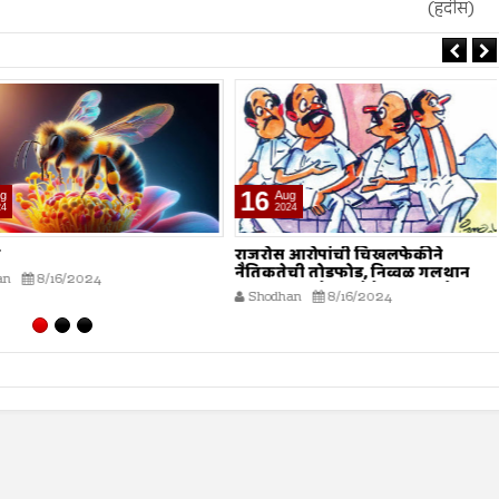
(हदीस)
16
Aug
2024
राजरोस आरोपांची चिखलफेकीने
नैतिकतेची तोडफोड, निव्वळ गलथान
8/16/2024
राजकारणामुळे जनसेवेचा बट्ट्याबोळ...!
Shodhan
8/16/2024