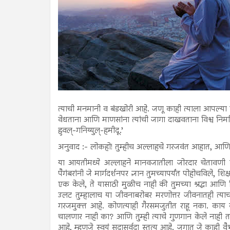
त्याची मनमानी व बंडखोरी आहे. जणू काही त्याला आपल्या कृप
वेधताना आणि माणसांना त्यांची जागा दाखवताना विश्व निर्मात्
हुवल्-गनिय्युल्-हमीदू.’
अनुवाद :- लोकहो! तुम्हीच अल्लाहचे गरजवंत आहात, आणि 
या आयतीमध्ये अल्लाहने मानवजातीला जोरदार चेतावण
पैगंबरांनी जे मार्गदर्शनपर ज्ञान तुमच्यापर्यंत पोहोचविले, 
एक केले, ते यासाठी मुळीच नाही की तुमच्या श्रद्धा आणि 
उलट तुम्हालाच या जीवनाबरोबर मरणोत्तर जीवनातही त्याची
गरजमुक्त आहे. कोणत्याही गैरसमजुतीत राहू नका. काय वाटत
चालणार नाही का? आणि तुम्ही त्याचे गुणगान केले नाही 
आहे, म्हणजे स्वयं सदासर्वदा स्तुत्य आहे. जगात जे काही वैभव,