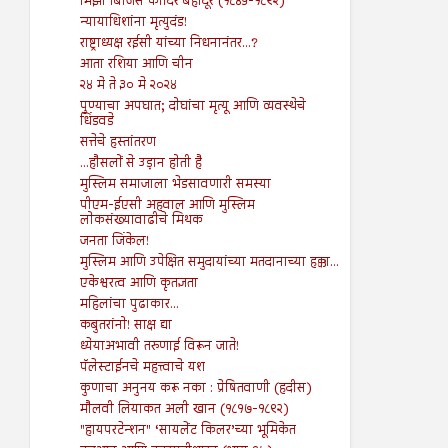
मिर्झा बिर्जिस कादिर बहादूर (१८४५-१८९२)
न्यायाधिशांना मृत्युदंड!
राष्ट्राध्यक्ष रईसी यांच्या निधनानंतर...?
आता रशिया आणि चीन
२४ मे ते ३० मे २०२४
पुण्याचा अपघात; दोघांचा मृत्यू आणि व्यवस्थेचे
धिंडवडे
सत्तेचे हस्तांतरण
...हौसलों से उड़ान होती है
मुस्लिम समाजाला भेडसावणारी समस्या
पीएम-ईएसी अहवाल आणि मुस्लिम
लोकसंख्यावाढीचे मिथक
जनता जिंकेल!
मुस्लिम आणि उपेक्षित समुदायांच्या मतदानाच्या हक्का...
एकेश्वरत्व आणि कृतज्ञता
महिलांचा पुढाकार...
कबुतरांनो! साक्ष द्या
ध्येयाअभावी तरुणाई विरून जाते!
पॅलेस्टाईनचे महत्त्वाचे यश
कुणाचा अनुनय करू नका : प्रेषितवाणी (हदीस)
मौलवी लियाकत अली खान (१८१७-१८९२)
"हायपरटेन्शन" ‘सायलेंट किलर’च्या भूमिकेत