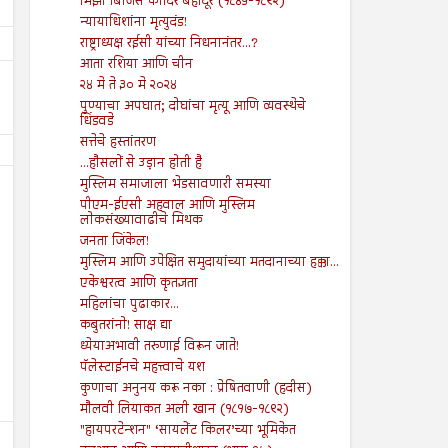
मिर्झा बिर्जिस कादिर बहादूर (१८४५-१८९२)
न्यायाधिशांना मृत्युदंड!
राष्ट्राध्यक्ष रईसी यांच्या निधनानंतर...?
आता रशिया आणि चीन
२४ मे ते ३० मे २०२४
पुण्याचा अपघात; दोघांचा मृत्यू आणि व्यवस्थेचे
धिंडवडे
सत्तेचे हस्तांतरण
...हौसलों से उड़ान होती है
मुस्लिम समाजाला भेडसावणारी समस्या
पीएम-ईएसी अहवाल आणि मुस्लिम
लोकसंख्यावाढीचे मिथक
जनता जिंकेल!
मुस्लिम आणि उपेक्षित समुदायांच्या मतदानाच्या हक्का...
09
26
एकेश्वरत्व आणि कृतज्ञता
Aug
Jul
2024
2024
महिलांचा पुढाकार...
कबुतरांनो! साक्ष द्या
आपत्तीग्रस्त शेतकऱ्यांच्या पाठीशी सरकारने
सामान्यांच्या अपेक्षांवर पाणी फेरण
ध्येयाअभावी तरुणाई विरून जाते!
खंबीरपणे उभे राहावे...!
अर्थसंकल्प!
पॅलेस्टाईनचे महत्त्वाचे यश
Shodhan
8/9/2024
Shodhan
7/26/2024
कुणाचा अनुनय करू नका : प्रेषितवाणी (हदीस)
मौलवी लियाकत अली खान (१८१७-१८९२)
"हायपरटेन्शन" ‘सायलेंट किलर’च्या भूमिकेत