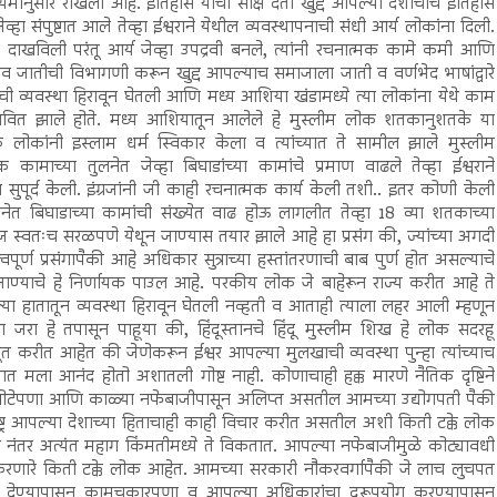
नियमानुसार राखली आहे. इतिहास याची साक्ष देतो खुद्द आपल्या देशाचाच इतिहास
हा संपुष्टात आले तेव्हा ईश्वराने येथील व्यवस्थापनाची संधी आर्य लोकांना दिली.
न दाखविली परंतू आर्य जेव्हा उपद्रवी बनले, त्यांनी रचनात्मक कामे कमी आणि
ानव जातीची विभागणी करून खुद्द आपल्याच समाजाला जाती व वर्णभेद भाषांद्वारे
ेशाची व्यवस्था हिरावून घेतली आणि मध्य आशिया खंडामध्ये त्या लोकांना येथे काम
रभावित झाले होते. मध्य आशियातून आलेले हे मुस्लीम लोक शतकानुशतके या
ेक लोकांनी इस्लाम धर्म स्विकार केला व त्यांच्यात ते सामील झाले मुस्लीम
कामाच्या तुलनेत जेव्हा बिघाडांच्या कामांचे प्रमाण वाढले तेव्हा ईश्वराने
च्या सुपूर्द केली. इंग्रजांनी जी काही रचनात्मक कार्य केली तशी.. इतर कोणी केली
ुलनेत बिघाडाच्या कामांची संख्येत वाढ होऊ लागलीत तेव्हा 18 व्या शतकाच्या
ग्रज स्वतःच सरळपणे येथून जाण्यास तयार झाले आहे हा प्रसंग की, ज्यांच्या अगदी
ण प्रसंगापैकी आहे अधिकार सुत्राच्या हस्तांतरणाची बाब पुर्ण होत असल्याचे
े जाण्याचे हे निर्णायक पाउल आहे. परकीय लोक जे बाहेरून राज्य करीत आहे ते
्या हातातून व्यवस्था हिरावून घेतली नव्हती व आताही त्याला लहर आली म्हणून
रा हे तपासून पाहूया की, हिंदूस्तानचे हिंदू मुस्लीम शिख हे लोक सदरहू
्तूत करीत आहेत की जेणेकरून ईश्वर आपल्या मुलखाची व्यवस्था पुन्हा त्यांच्याच
ात मला आनंद होतो अशातली गोष्ट नाही. कोणाचाही हक्क मारणे नैतिक दृष्टिने
, खोटेपणा आणि काळ्या नफेबाजीपासून अलिप्त असतील आमच्या उद्योगपती पैकी
्ट्र आपल्या देशाच्या हिताचाही काही विचार करीत असतील अशी किती टक्के लोक
नंतर अत्यंत महाग किंमतीमध्ये ते विकतात. आपल्या नफेबाजीमुळे कोट्यावधी
रणारे किती टक्के लोक आहेत. आमच्या सरकारी नौकरवर्गापैकी जे लाच लुचपत
देण्यापासून कामचुकारपणा व आपल्या अधिकारांचा दुरूपयोग करण्यापासून