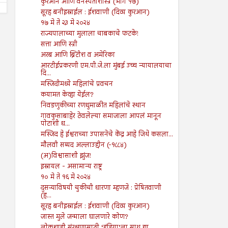
कुरआन आणि वनस्पतीशास्त्र (भाग १७)
सूरह बनीइस्राईल : ईशवाणी (दिव्य कुरआन)
१७ मे ते २३ मे २०२४
राज्यपालाच्या मुलाला चाबकाचे फटके!
सत्ता आणि स्त्री
अरब आणि ब्रिटीश व अमेरिका
आरटीईप्रकरणी एम.पी.जे.ला मुंबई उच्च न्यायालयाचा
दि...
मस्जिदीमध्ये महिलांचे प्रवचन
कयामत केव्हा येईल?
निवडणुकीच्या रणधुमाळीत महिलांचे स्थान
गावकुसाबाहेर ठेवलेल्या समाजाला आपलं मानून
पोटाशी ध...
मस्जिद हे ईश्वराच्या उपासनेचे केंद्र आहे जिथे कसला...
मौलवी सय्यद अल्लाउद्दीन (-१८८४)
(अ)विश्वासाशी झुंज!
इस्रायल - असामान्य राष्ट्र
१० मे ते १६ मे २०२४
दुसऱ्याविषयी चुकीची धारणा म्हणजे : प्रेषितवाणी
(ह...
सूरह बनीइस्राईल : ईशवाणी (दिव्य कुरआन)
जास्त मुले जन्माला घालणारे कोण?