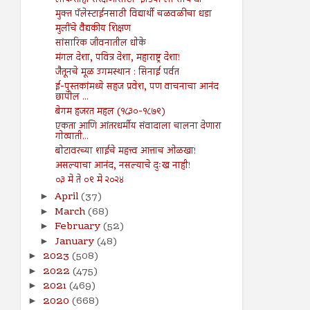
लोकशाही संरक्षणासाठी ‘इंडिया’ला साथ द्या
मुक्त पॅलेस्टाईनसाठी विद्यार्थी चळवळीचा धडा
मुलींचे वैद्यकीय शिक्षण
सांसारिक जीवनातील धोके
मंगल देशा, पवित्र देशा, महाराष्ट्र देशा!
जैतूनचे मूळ उगमस्थान : सिनाई पर्वत
ई-पुस्तकांमध्ये सहज प्रवेश, पण वाचनाचा आनंद
छापील ...
बेगम हजरत महल (१८३०-१८७९)
एकता आणि आंतरधर्मीय संवादाला चालना देणारा
गोव्याती...
बोटावरच्या शाईचे महत्त्व आत्ताच ओळखा!
असल्याचा आनंद, नसल्याचे दुःख नाही!
०३ मे ते ०९ मे २०२४
April
(37)
►
March
(68)
►
February
(52)
►
January
(48)
►
2023
(508)
►
2022
(475)
►
2021
(469)
►
2020
(668)
►