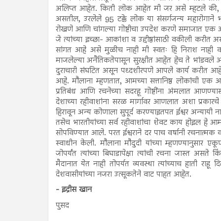
अलिप्त आहेत. किती लोक आहेत मी जर असे म्हटले की, 
असतील, उरलेले 95 टक्के लोक या संसर्गजन्य महारोगाने 
रोखणे आणि चांगल्या गोष्टीचा उपदेश करणे समाजात एक 
जे त्यांच्या इच्छा- आकांशा व उद्दीष्ठांसाठी वकीली करीत अ
सांगत आहे असे मुळीच नाही मी स्वतः हि निराश नाही व इ
माजलेल्या अनैतिकतेपासून सुरक्षीत आहेत हेच ते भांडवले
दुराचारी संघटित असून पध्दशीरपणे आपले कार्य करीत आहेत 
आहे. मौलाना म्हणतात, आमच्या सत्तानिष्ठ लोकांची एक 
प्रतिबंध आणि रचनेच्या सदरहू गोष्टींना अंमलात आणण्यासा
देशाच्या रहीवाशांना सरळ मार्गावर आणलात अशा प्रकारचे 
हिरावून अन्य कोणाला सुपूर्द करण्याइतपत ईश्वर अन्यायी ना
तसेच भारतीयांच्या सर्व रहीवाशांचा शेवट काय होइल हे आम्ह
सोपविण्यात आले. परत ईश्वराने दर पाच वर्षानी रचनात्मक व 
स्वाधीन केली. मौलाना मौदुदी यांच्या म्हणण्यानुसार एकूण 
जोपर्यंत त्यांच्या बिघाडापेक्षा त्यांची रचना जास्त असत
मैदानात येत नाही तोपर्यत व्यवस्था त्यांच्याच हाती राहू 
देशवासीयांच्या नजरा उत्सूकतेने वाट पाहत आहेत.
- इद्रीस खान
पुसद