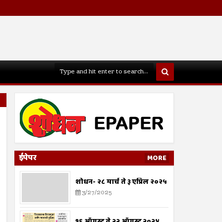
ईपेपर
MORE
शोधन- २८ मार्च ते ३ एप्रिल २०२५
3/27/2025
१६ ऑगस्ट ते २२ ऑगस्ट २०२४