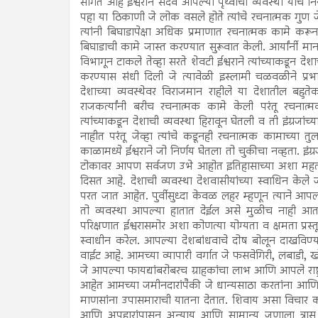
सांगत आहे ईश्वराने सदैव आपल्या पृथ्वीची व्यवस्था याच 
पहा या ठिकाणी जे लोक वसले होते त्यांचे रचनात्मक गुण जेव्
त्यांनी बिघाडापेक्षा अधिक प्रमाणात रचनात्मक कामे करू
बिघाडाची कामे जास्त करण्यात सुरूवात केली. आर्यांर्नी म
विभागून टाकले तेव्हा सरते शेवटी ईश्वराने त्यांच्याकडून द
करण्यास संधी दिली जे त्यावेळी इस्लामी चळवळीने प्
देशाच्या व्यवस्थेवर विराजमान राहीले या देशातील बहुत
राजकर्त्यांनी बरीच रचनात्मक कामे केली परंतू रचनात्मक 
त्यांच्याकडून देशाची व्यवस्था हिरावून घेतली व ती इंग्रजां
नाहीत परंतू जेव्हा त्यांचे कडूनही रचनात्मक कामाच्या त
काळामध्ये ईश्वराने जो निर्णय घेतला तो चुकीचा नव्हता. इं
टोकावर आपण सर्वजण उभे आहोत इतिहासाच्या अशा महत्वपूर्
दिसत आहे. देशाची व्यवस्था देशवासीयांच्या स्वाधिन केल
परत जात आहेत. पुर्वीसुध्दा केवळ लहर म्हणून त्याने आपल
तो व्यवस्था आपल्या हातात देईल असे मुळीच नाही आता ज
परिक्षणात ईश्वरासमोर अशा कोणत्या योग्यता व क्षमता प्रस
स्वाधीन करेल. आपल्या देशबांधवाचे दोष बोलून दाखविण्य
वाईट आहे. आमच्या व्यापारी वर्गात जे फसवेगिरी, लबाडी
जे आपल्या फायद्यांबरोबरच ग्राहकांचा लाभ आणि आपले राष
आहेत आमच्या जमीनदारांपैकी जे धान्यसाठा करतांना आणि 
माणसांना उपासमाराची यातना देतात. शिवाय असा विचार क
आणि अपहारांपासून अन्याय आणि सामान्य जणाला त्रास 