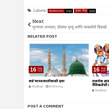
Labels:
flashnews
1091
मुख्य लेख
953
Next
पुण्याचा अपघात; दोघांचा मृत्यू आणि व्यवस्थेचे धिंडवडे
RELATED POST
16
16
Aug
Aug
2024
2024
ल स्त्रियांचे
सर्व मानवजातीसाठी दया
राजरोस आर
नैतिकतेची
Shodhan
8/16/2024
राजकारणामुळ
Shodhan
POST A COMMENT