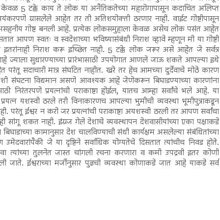
केवळ 5 टक्के काय ते लोक या अनैतिकतेच्या महारोगापासून कदाचित अलिप्त
भयंकरपणे ग्रासलेले आहेत तर ती अतिशयोक्ती ठरणार नाही. वाईट गोष्टीपासून
असहनीय गोष्ट बनली आहे. प्रत्येक लोकसमुहाला केवळ असेच लोक पसंत आहेत
सतात आपण स्वतः व स्वदेशाच्या भविष्यासंबंधी निराश व्हावे म्हणून मी या गोष्टी
तरांनाही निराश करू इच्छित नाही. 5 टक्के लोक जरूर असे आहेत जे सर्वत्र
 आहे ज्याला सुधारण्याच्या प्रारंभासाठी उपयोगात आणले जाऊ शकते आपल्या इथे
परंतू सदाचारी मात्र संघटित नाहीत. खरे तर हेच आमच्या दुर्देवाचे मोठे कारण
अशी संघटना विद्यमान असणे आवश्यक आहे जेणेकरून बिघाडण्याच्या कारणांना
ठी निरंतरपणे प्रयत्नांची पराकाष्टा होईल, यातच आम्हा सर्वांचे भले आहे. या
प्रयत्न यशस्वी ठरले तरी विनाकारणच आपल्या भुमीची व्यवस्था भूमीपुत्राकडून
ही. परंतू ईश्वर न करो जर प्रयत्नांची पराकाष्टा अयशस्वी ठरली तर आपण सर्वांचा
ी सांगू शकत नाही. इंग्रज गेले देशाचे व्यवस्थापन देशवासीयांच्या एका पक्षाकडे
बिघाडाच्या कामानुसार देश चालविण्याची संधी कार्यक्षम असलेल्या संबंधितांच्या
उमेदवारांपैकी जे या दृष्टिने सर्वाधिक योग्यतेचे दिसतात त्यांचीच निवड होते.
े किंवा त्यांच्या तुलनेत जास्त चांगली रचना करणारा व कमी उपद्रवी इतर कोणी
दिली जाते. ईश्वराच्या मर्जीनुसार पुढची व्यवस्था कोणाकडे जात आहे याकडे सर्व