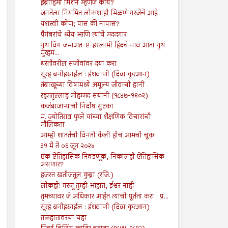
इब्राहिमी मिशन म्हणजे काय?
जनतेला नियमित लोकशाही मिळणे गरजेचे आहे
यशस्वी कोण; पास की नापास?
पैगंबरांचे ध्येय आणि त्यांचे मददगार
युथ विंग जमाअत-ए-इस्लामी हिंदचे नाव आता युथ
मुव्हम...
धरतीवरील सजीवांवर दया करा
सूरह बनीइस्राईल : ईशवाणी (दिव्य कुरआन)
तंबाखूच्या विषामध्ये अमूल्य जीवाची हानी
रहमतुल्लाह मोहम्मद सयानी (१८४७-१९०२)
कर्जबाजाऱ्याची निर्दोष सुटका
म. ज्योतिराव फुले यांच्या शैक्षणिक विचारांची
मौलिकता
आम्ही शांततेची विनंती केली हीच आमची चूक!
३१ मे ते ०६ जून २०२४
एक ऐतिहासिक निवडणूक, निकालही ऐतिहासिक
असणार?
हजरत खतीजतूल कुब्रा (रजि.)
लोकहो! गरजू तुम्ही आहात, ईश्वर नाही
तुमच्यावर जे अधिकार आहेत त्यांची पूर्तता करा : प्र...
सूरह बनीइस्राईल : ईशवाणी (दिव्य कुरआन)
तळहातावरचा चहा