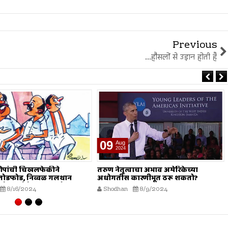
Previous
...हौसलों से उड़ान होती है
09
Aug
2024
ोपांची चिखलफेकीने
तरुण नेतृत्वाचा अभाव अमेरिकेच्या
 तोडफोड, निव्वळ गलथान
अधोगतीस कारणीभूत ठरू शकतो?
े जनसेवेचा बट्ट्याबोळ...!
8/16/2024
Shodhan
8/9/2024