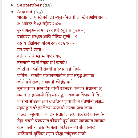
September
(35)
►
August
(75)
▼
भारतातील मुस्लिमकेंद्रित न्यूज चॅनलची जोखिम आणि शक...
२८ ऑगस्ट ते ०३ सप्टेंबर २०२०
सूरह अल्अनआम : ईशवाणी (सुबोध कुरआन)
पर्यावरण संरक्षण आणि नैतिक मूल्ये – ९
राष्ट्रीय शैक्षणिक धोरण २०१९ : एक चर्चा
मन करा रे प्रसन्न - - -
बेरोजगारीचे महाभयंकर संकट
तरूणांनी स्व:चे नेतृत्व उभे करावे !
कोर्टाचा तब्लीगी संबंधीचा स्वागतार्ह निर्णय
काँग्रेस : भारतीय राजकारणातील एक समृद्ध अडगळ
कोरोनाचे संकट : आपत्ती की ईष्टापती
सुनीलकुमार सरनाईक यांची खानदेश पत्रकार संघाच्या ज्...
जमात-ए-इस्लामी हिंद महाराष्ट्र, अवकाॅफ विभाग ने वि...
कोरोना सोबतच इतर बाबींवर महापालिका यंत्रणांनी लक्ष...
महाराष्ट्रात बरे झालेल्या रूग्णांची संख्या पाच लाख...
कळवण-सुरगाणा मतदार संघातील लघुपाटबंधारे प्रकल्पांस...
रोहा तांबडी प्रकरणात चौकशी पूर्ण करून लवकरात लवकर ...
राज्यपालांच्या हस्ते भामला फाउंडेशनच्या संकेतस्थळा...
आदिवासी मुस्लिम महान योद्धा एर्तगुरूल गाज़ी