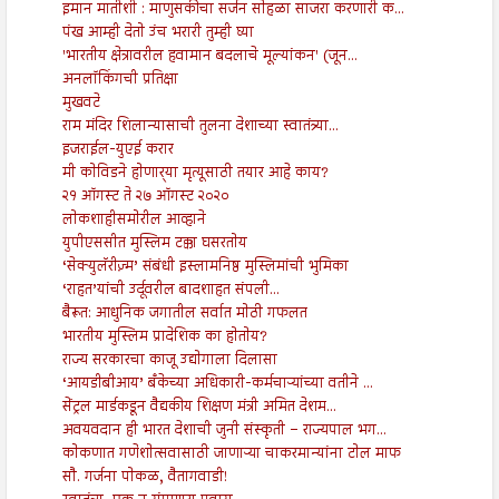
इमान मातीशी : माणुसकीचा सर्जन सोहळा साजरा करणारी क...
पंख आम्ही देतो उंच भरारी तुम्ही घ्या
'भारतीय क्षेत्रावरील हवामान बदलाचे मूल्यांकन' (जून...
अनलॉकिंगची प्रतिक्षा
मुखवटे
राम मंदिर शिलान्यासाची तुलना देशाच्या स्वातंत्र्या...
इजराईल-युएई करार
मी कोविडने होणार्‍या मृत्यूसाठी तयार आहे काय?
२१ ऑगस्ट ते २७ ऑगस्ट २०२०
लोकशाहीसमोरील आव्हाने
युपीएससीत मुस्लिम टक्का घसरतोय
‘सेक्युलॅरीज़्म’ संबंधी इस्लामनिष्ठ मुस्लिमांची भुमिका
‘राहत’यांची उर्दूवरील बादशाहत संपली...
बैरूत: आधुनिक जगातील सर्वात मोठी गफलत
भारतीय मुस्लिम प्रादेशिक का होतोय?
राज्य सरकारचा काजू उद्योगाला दिलासा
‘आयडीबीआय’ बँकेच्या अधिकारी-कर्मचाऱ्यांच्या वतीने ...
सेंट्रल मार्डकडून वैद्यकीय शिक्षण मंत्री अमित देशम...
अवयवदान ही भारत देशाची जुनी संस्कृती – राज्यपाल भग...
कोकणात गणेशोत्सवासाठी जाणाऱ्या चाकरमान्यांना टोल माफ
सौ. गर्जना पोकळ, वैतागवाडी!