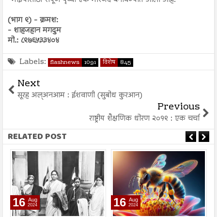
‘’माझ्यासाठी संपूर्ण पृथ्वी एक मस्जिद बनविण्यात आली आहे.’’
(भाग ९) - क्रमश:
- शाहजहान मगदुम
मो.: ८९७६५३३४०४
Labels:
flashnews
1091
विशेष
845
Next
सूरह अल्अनआम : ईशवाणी (सुबोध कुरआन)
Previous
राष्ट्रीय शैक्षणिक धोरण २०१९ : एक चर्चा
RELATED POST
16
16
Aug
Aug
2024
2024