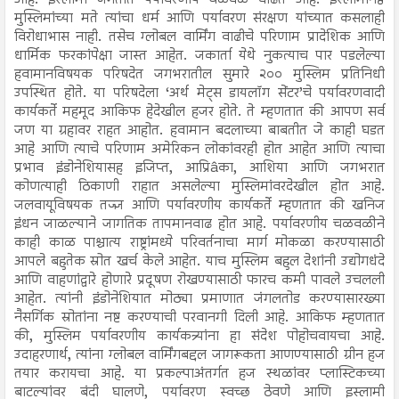
आहे. इस्लामी जगतात पर्यावरणीय चळवळ वाढत आहे. इस्लामनिष्ठ
मुस्लिमांच्या मते त्यांचा धर्म आणि पर्यावरण संरक्षण यांच्यात कसलाही
विरोधाभास नाही. तसेच ग्लोबल वार्मिंग वाढीचे परिणाम प्रादेशिक आणि
धार्मिक फरकांपेक्षा जास्त आहेत. जकार्ता येथे नुकत्याच पार पडलेल्या
हवामानविषयक परिषदेत जगभरातील सुमारे २०० मुस्लिम प्रतिनिधी
उपस्थित होते. या परिषदेला ‘अर्थ मेट्स डायलॉग सेंटर’चे पर्यावरणवादी
कार्यकर्ते महमूद आकिफ हेदेखील हजर होते. ते म्हणतात की आपण सर्व
जण या ग्रहावर राहत आहोत. हवामान बदलाच्या बाबतीत जे काही घडत
आहे आणि त्याचे परिणाम अमेरिकन लोकांवरही होत आहेत आणि त्याचा
प्रभाव इंडोनेशियासह इजिप्त, आप्रिâका, आशिया आणि जगभरात
कोणत्याही ठिकाणी राहात असलेल्या मुस्लिमांवरदेखील होत आहे.
जलवायूविषयक तज्ज्ञ आणि पर्यावरणीय कार्यकर्ते म्हणतात की खनिज
इंधन जाळल्याने जागतिक तापमानवाढ होत आहे. पर्यावरणीय चळवळीने
काही काळ पाश्चात्य राष्ट्रांमध्ये परिवर्तनाचा मार्ग मोकळा करण्यासाठी
आपले बहुतेक स्रोत खर्च केले आहेत. याच मुस्लिम बहुल देशांनी उद्योगधंदे
आणि वाहणांद्वारे होणारे प्रदूषण रोखण्यासाठी फारच कमी पावले उचलली
आहेत. त्यांनी इंडोनेशियात मोठ्या प्रमाणात जंगलतोड करण्यासारख्या
नैसर्गिक स्रोतांना नष्ट करण्याची परवानगी दिली आहे. आकिफ म्हणतात
की, मुस्लिम पर्यावरणीय कार्यकत्र्यांना हा संदेश पोहोचवायचा आहे.
उदाहरणार्थ, त्यांना ग्लोबल वार्मिंगबद्दल जागरूकता आणण्यासाठी ग्रीन हज
तयार करायचा आहे. या प्रकल्पाअंतर्गत हज स्थळांवर प्लास्टिकच्या
बाटल्यांवर बंदी घालणे, पर्यावरण स्वच्छ ठेवणे आणि इस्लामी