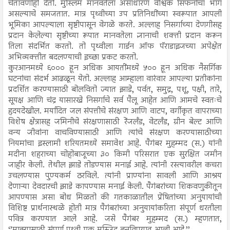
चेतावणीही देतो. मुस्लिम मानवतेला असाधारण वैश्विक सिंफनीचा भाग
असल्याचे समजतात. मात्र पृथ्वीच्या उप प्रतिनिधींच्या स्वरूपात आपली
भूमिका आपल्याला सृष्टीपासून वेगळे करते. अल्लाह निसर्गाच्या देणगीसह
प्रदान केलेल्या सृष्टीच्या रूपात मानवतेला ज्ञानाची शक्ती प्रदान करून
तिला संदर्भित करतो. तो पृथ्वीला गार्डन ऑफ पॅराडाइजच्या अपेक्षेत
अभिव्यक्तीत बदलण्याची इच्छा प्रकट करतो.
कुरआनमध्ये ६००० हून अधिक आयतींमध्ये ५०० हून अधिक नैसर्गिक
घटनांचा संदर्भ आढळून येतो. अल्लाह आम्हाला वारंवार आपल्या प्रतीकांना
प्रदर्शित करण्यासाठी बोलवितो ज्यात झाडे, पर्वत, समुद्र, पशू, पक्षी, तारे,
सूयक्ष आणि चंद्र यासारखे निसर्गाचे सर्व पैलू आहेत आणि आमचे स्वतःचे
हृदयदेखील. मर्यादित जल संपत्तीचे संरक्षण आणि वाटप, वर्गीकृत वापराच्या
विशेष क्षेत्रासह जमिनीचे संरक्षणासाठी रेंजलँड, वेटलँड, ग्रीन बेल्ट आणि
वन्य जीवांना वाचविण्यासाठी आणि त्यांचे संरक्षण करण्यासाठीच्या
नियमांचा इस्लामी शरियतमध्ये समावेश आहे. पैगंबर मुहम्मद (स.) यांनी
मदीना शहराच्या चोहोबाजूच्या ३० किमी परिसरात एक सुरक्षित जमीन
जाहीर केली. तेथील झाडे तोडण्यास मनाई आहे. त्यांनी रस्त्यावरील कचरा
उचलण्यास पुण्यकर्म ठरविले. त्यांनी प्राण्यांना सावली आणि आश्रय
देणाऱ्या देवदारची झाडे कापण्यास मनाई केली. पैगंबरांच्या शिकवणुकीतून
आपण्यास असा बोध मिळतो की गतकाळातील प्रेषितांच्या अनुयायांची
विशिष्ट प्रार्थनास्थळे होती मात्र पैगंबरांच्या अनुयायांकरिता संपूर्ण धरतीला
पवित्र करण्यात आले आहे. जसे पैगंबर मुहम्मद (स.) म्हणतात,