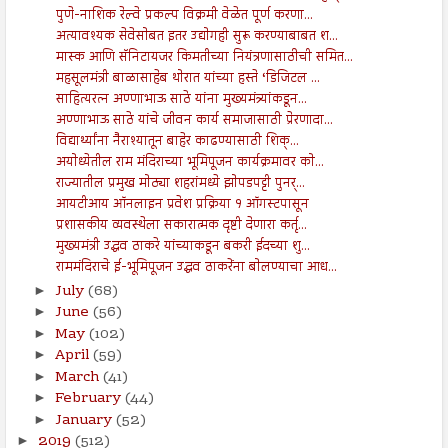
पुणे-नाशिक रेल्वे प्रकल्प विक्रमी वेळेत पूर्ण करणा...
अत्यावश्यक सेवेसोबत इतर उद्योगही सुरू करण्याबाबत श...
मास्क आणि सॅनिटायजर किमतीच्या नियंत्रणासाठीची समित...
महसूलमंत्री बाळासाहेब थोरात यांच्या हस्ते ‘डिजिटल ...
साहित्यरत्न अण्णाभाऊ साठे यांना मुख्यमंत्र्यांकडून...
अण्णाभाऊ साठे यांचे जीवन कार्य समाजासाठी प्रेरणादा...
विद्यार्थ्यांना नैराश्यातून बाहेर काढण्यासाठी शिक्...
अयोध्येतील राम मंदिराच्या भूमिपूजन कार्यक्रमावर को...
राज्यातील प्रमुख मोठ्या शहरांमध्ये झोपडपट्टी पुनर्...
आयटीआय ऑनलाइन प्रवेश प्रक्रिया १ ऑगस्टपासून
प्रशासकीय व्यवस्थेला सकारात्मक दृष्टी देणारा कर्तृ...
मुख्यमंत्री उद्धव ठाकरे यांच्याकडून बकरी ईदच्या शु...
राममंदिराचे ई-भूमिपूजन उद्धव ठाकरेंना बोलण्याचा आध...
July
(68)
►
June
(56)
►
May
(102)
►
April
(59)
►
March
(41)
►
February
(44)
►
January
(52)
►
2019
(512)
►