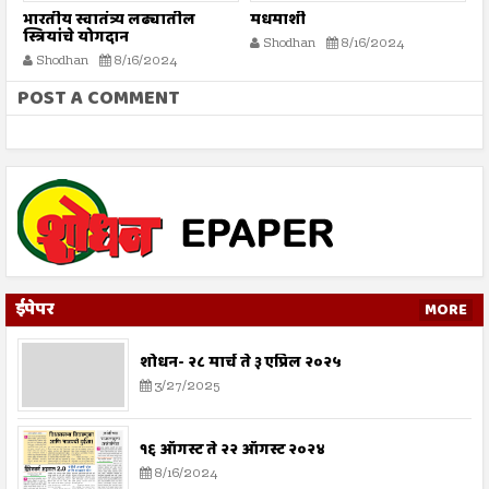
भारतीय स्वातंत्र्य लढ्यातील
मधमाशी
र
स्त्रियांचे योगदान
न
Shodhan
8/16/2024
ग
Shodhan
8/16/2024
बट
POST A COMMENT
ईपेपर
MORE
शोधन- २८ मार्च ते ३ एप्रिल २०२५
3/27/2025
१६ ऑगस्ट ते २२ ऑगस्ट २०२४
8/16/2024