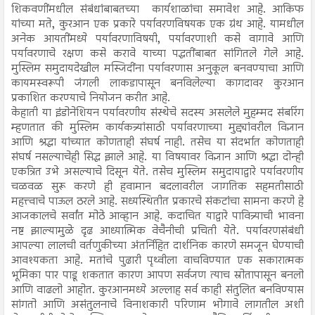
शिकवणींमधील संबंधांबाबतच्या कार्यशाळांचा समावेश आहे. आकिफ
यांच्या मते, कुरआन एक प्रकारे पर्यावरणविषयक एक ग्रंथ आहे. यामधील
अनेक आयतींमध्ये पर्यावरणाविषयी, पर्यावरणाशी कसे वागावे आणि
पर्यावरणाचे रक्षण कसे करावे याच्या पद्धतींबाबत सांगितले गेले आहे.
मुस्लिम समुदायदेखील मस्जिदींना पर्यावरणास अनुकूल बनवण्याचा आणि
कायमस्वरूपी जंगली लाकडापासून बनविलेल्या कागदावर कुरआन
प्रकाशित करण्याचे नियोजन करीत आहे.
केहाती या इंडोनेशियन पर्यावरणीय संस्थेचे सदस्य असलेले मुहम्मद संबरिंग
म्हणतात की मुस्लिम कार्यकत्र्यांसाठी पर्यावरणाच्या मुद्द्यांवरील विज्ञान
आणि श्रद्धा यांच्यात कोणताही संघर्ष नाही. तसेच या संदर्भात कोणताही
संघर्ष नसल्याचेही सिद्ध झाले आहे. या विषयावर विज्ञान आणि श्रद्धा दोन्ही
एकत्रित उभे असल्याचे दिसून येते. तसेच मुस्लिम समुदायाद्वारे पर्यावरणीय
चळवळ सुरू करणे ही हवामान बदलावरील जागतिक सहमतीसाठी
महत्त्वाचे पाऊल ठरले आहे. सध्यस्थितीत प्रकारचे संकटांचा सामना करणे हे
आजकालचे सर्वांत मोठे आव्हान आहे. कदाचित याद्वारे पावित्र्याची भावना
नष्ट झाल्यामुळे दृढ आध्यात्मिक वेचैनीची प्रचिती येते. पर्यावरणसंबंधी
आपल्या लालची वर्तणुकीच्या अंतर्निहित दार्शनिक कारणे समजून घेण्याची
आवश्यकता आहे. मतांचे पुढारी पृथ्वीला वाचविण्यात एक सकारात्मक
भूमिका पार पाडू शकतात कारण आपण सर्वजण त्याच स्रोतापासून बनलो
आणि वाढलो आहोत. कुरआनमध्ये अल्लाह सर्व काही संतुलित बनविण्यास
सांगतो आणि असंतुलनाचे विनाशकारी परिणाम भोगावे लागतील अशी