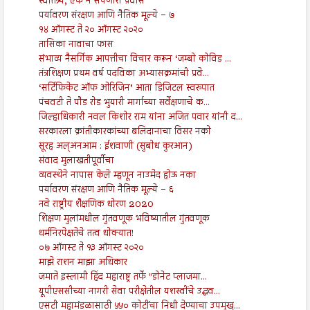
स्वातंत्र्य, एक न संपणारा प्रवास
पर्यावरण संरक्षण आणि नैतिक मूल्ये – ७
१४ ऑगस्ट ते २० ऑगस्ट २०२०
तासिका नावाचा फास
संभाव्य नैसर्गिक आपत्तीचा विचार करून ‘जम्बो कोविड ...
तंत्रशिक्षण प्रथम वर्ष पदविका अभ्यासक्रमांची प्रवे...
‘सर्टिफिकेट ऑफ ओरिजिन’ आता डिजिटल स्वरुपात
पंचवटी ते पौड रोड भुयारी मार्गाच्या सर्वेक्षणाचे क...
जिल्हाधिकारी नवल किशोर राम यांना अजित पवार यांनी द...
सरकारला क्रांतीकारकांच्या बलिदानाचा विसर नको
सूरह अल्अनआम : ईशवाणी (सुबोध कुरआन)
संवाद मुलाखतीपूर्वीचा
व्यवस्थेने नापास केले म्हणून नाउमेद होऊ नका
पर्यावरण संरक्षण आणि नैतिक मूल्ये – ६
नवे राष्ट्रीय शैक्षणिक धोरण 2020
शिक्षण मुलांमधील गुंतवणूक भविष्यातील गुंतवणूक
धर्मनिरपेक्षतेचे तत्व धोक्यात!
०७ ऑगस्ट ते १३ ऑगस्ट २०२०
माझे राशन माझा अधिकार
जमाते इस्लामी हिंद महाराष्ट्र तर्फे "डोनेट प्लाजमा...
यूपीएससीच्या नागरी सेवा परीक्षेतील यशस्वींचे उद्धव...
एसटी महामंडळासाठी ५५० कोटींचा निधी देण्याचा उपमुख्...