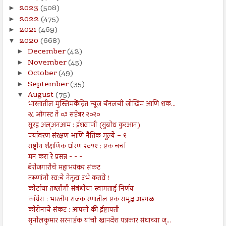
2023
(508)
►
2022
(475)
►
2021
(469)
►
2020
(668)
▼
December
(42)
►
November
(45)
►
October
(49)
►
September
(35)
►
August
(75)
▼
भारतातील मुस्लिमकेंद्रित न्यूज चॅनलची जोखिम आणि शक...
२८ ऑगस्ट ते ०३ सप्टेंबर २०२०
सूरह अल्अनआम : ईशवाणी (सुबोध कुरआन)
पर्यावरण संरक्षण आणि नैतिक मूल्ये – ९
राष्ट्रीय शैक्षणिक धोरण २०१९ : एक चर्चा
मन करा रे प्रसन्न - - -
बेरोजगारीचे महाभयंकर संकट
तरूणांनी स्व:चे नेतृत्व उभे करावे !
कोर्टाचा तब्लीगी संबंधीचा स्वागतार्ह निर्णय
काँग्रेस : भारतीय राजकारणातील एक समृद्ध अडगळ
कोरोनाचे संकट : आपत्ती की ईष्टापती
सुनीलकुमार सरनाईक यांची खानदेश पत्रकार संघाच्या ज्...