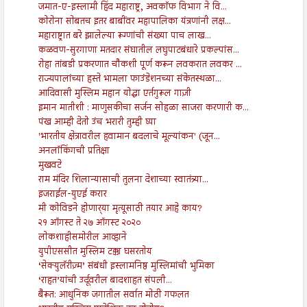
जमात-ए-इस्लामी हिंद महाराष्ट्र, अवकाॅफ विभाग ने वि...
कोरोना सोबतच इतर बाबींवर महापालिका यंत्रणांनी लक्ष...
महाराष्ट्रात बरे झालेल्या रूग्णांची संख्या पाच लाख...
कळवण-सुरगाणा मतदार संघातील लघुपाटबंधारे प्रकल्पांस...
रोहा तांबडी प्रकरणात चौकशी पूर्ण करून लवकरात लवकर ...
राज्यपालांच्या हस्ते भामला फाउंडेशनच्या संकेतस्थळा...
आदिवासी मुस्लिम महान योद्धा एर्तगुरूल गाज़ी
इमान मातीशी : माणुसकीचा सर्जन सोहळा साजरा करणारी क...
पंख आम्ही देतो उंच भरारी तुम्ही घ्या
'भारतीय क्षेत्रावरील हवामान बदलाचे मूल्यांकन' (जून...
अनलॉकिंगची प्रतिक्षा
मुखवटे
राम मंदिर शिलान्यासाची तुलना देशाच्या स्वातंत्र्या...
इजराईल-युएई करार
मी कोविडने होणार्‍या मृत्यूसाठी तयार आहे काय?
२१ ऑगस्ट ते २७ ऑगस्ट २०२०
लोकशाहीसमोरील आव्हाने
युपीएससीत मुस्लिम टक्का घसरतोय
‘सेक्युलॅरीज़्म’ संबंधी इस्लामनिष्ठ मुस्लिमांची भुमिका
‘राहत’यांची उर्दूवरील बादशाहत संपली...
बैरूत: आधुनिक जगातील सर्वात मोठी गफलत