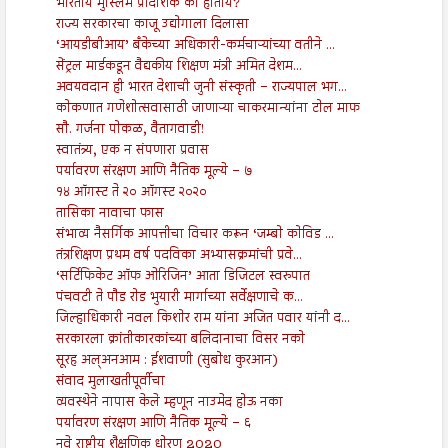
भारतीय मुस्लिम प्रादेशिक का होतोय?
राज्य सरकारचा काजू उद्योगाला दिलासा
‘आयडीबीआय’ बँकेच्या अधिकारी-कर्मचाऱ्यांच्या वतीने ...
सेंट्रल मार्डकडून वैद्यकीय शिक्षण मंत्री अमित देशम...
अवयवदान ही भारत देशाची जुनी संस्कृती – राज्यपाल भग...
कोकणात गणेशोत्सवासाठी जाणाऱ्या चाकरमान्यांना टोल माफ
सौ. गर्जना पोकळ, वैतागवाडी!
स्वातंत्र्य, एक न संपणारा प्रवास
पर्यावरण संरक्षण आणि नैतिक मूल्ये – ७
१४ ऑगस्ट ते २० ऑगस्ट २०२०
तासिका नावाचा फास
संभाव्य नैसर्गिक आपत्तीचा विचार करून ‘जम्बो कोविड ...
तंत्रशिक्षण प्रथम वर्ष पदविका अभ्यासक्रमांची प्रवे...
‘सर्टिफिकेट ऑफ ओरिजिन’ आता डिजिटल स्वरुपात
पंचवटी ते पौड रोड भुयारी मार्गाच्या सर्वेक्षणाचे क...
जिल्हाधिकारी नवल किशोर राम यांना अजित पवार यांनी द...
सरकारला क्रांतीकारकांच्या बलिदानाचा विसर नको
सूरह अल्अनआम : ईशवाणी (सुबोध कुरआन)
संवाद मुलाखतीपूर्वीचा
व्यवस्थेने नापास केले म्हणून नाउमेद होऊ नका
पर्यावरण संरक्षण आणि नैतिक मूल्ये – ६
नवे राष्ट्रीय शैक्षणिक धोरण 2020