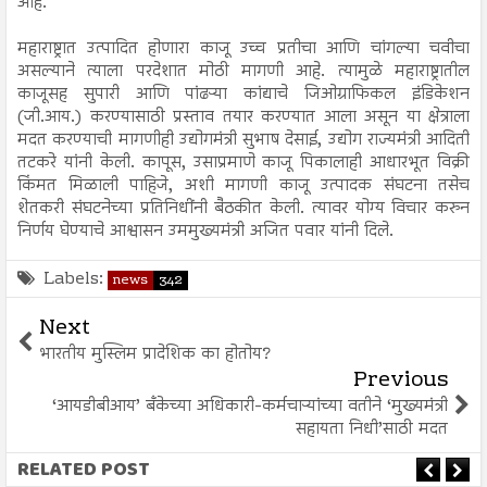
आहे.
महाराष्ट्रात उत्पादित होणारा काजू उच्च प्रतीचा आणि चांगल्या चवीचा
असल्याने त्याला परदेशात मोठी मागणी आहे. त्यामुळे महाराष्ट्रातील
काजूसह सुपारी आणि पांढऱ्या कांद्याचे जिओग्राफिकल इंडिकेशन
(जी.आय.) करण्यासाठी प्रस्ताव तयार करण्यात आला असून या क्षेत्राला
मदत करण्याची मागणीही उद्योगमंत्री सुभाष देसाई, उद्योग राज्यमंत्री आदिती
तटकरे यांनी केली. कापूस, उसाप्रमाणे काजू पिकालाही आधारभूत विक्री
किंमत मिळाली पाहिजे, अशी मागणी काजू उत्पादक संघटना तसेच
शेतकरी संघटनेच्या प्रतिनिधींनी बैठकीत केली. त्यावर योग्य विचार करुन
निर्णय घेण्याचे आश्वासन उममुख्यमंत्री अजित पवार यांनी दिले.
Labels:
news
342
Next
भारतीय मुस्लिम प्रादेशिक का होतोय?
Previous
‘आयडीबीआय’ बँकेच्या अधिकारी-कर्मचाऱ्यांच्या वतीने ‘मुख्यमंत्री
सहायता निधी’साठी मदत
RELATED POST