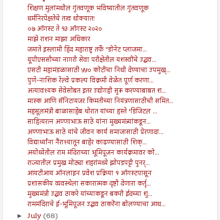
शिक्षण मुलांमधील गुंतवणूक भविष्यातील गुंतवणूक
धर्मनिरपेक्षतेचे तत्व धोक्यात!
०७ ऑगस्ट ते १३ ऑगस्ट २०२०
माझे राशन माझा अधिकार
जमाते इस्लामी हिंद महाराष्ट्र तर्फे "डोनेट प्लाजमा...
यूपीएससीच्या नागरी सेवा परीक्षेतील यशस्वींचे उद्धव...
एसटी महामंडळासाठी ५५० कोटींचा निधी देण्याचा उपमुख्...
पुणे-नाशिक रेल्वे प्रकल्प विक्रमी वेळेत पूर्ण करणा...
अत्यावश्यक सेवेसोबत इतर उद्योगही सुरू करण्याबाबत श...
मास्क आणि सॅनिटायजर किमतीच्या नियंत्रणासाठीची समित...
महसूलमंत्री बाळासाहेब थोरात यांच्या हस्ते ‘डिजिटल ...
साहित्यरत्न अण्णाभाऊ साठे यांना मुख्यमंत्र्यांकडून...
अण्णाभाऊ साठे यांचे जीवन कार्य समाजासाठी प्रेरणादा...
विद्यार्थ्यांना नैराश्यातून बाहेर काढण्यासाठी शिक्...
अयोध्येतील राम मंदिराच्या भूमिपूजन कार्यक्रमावर को...
राज्यातील प्रमुख मोठ्या शहरांमध्ये झोपडपट्टी पुनर्...
आयटीआय ऑनलाइन प्रवेश प्रक्रिया १ ऑगस्टपासून
प्रशासकीय व्यवस्थेला सकारात्मक दृष्टी देणारा कर्तृ...
मुख्यमंत्री उद्धव ठाकरे यांच्याकडून बकरी ईदच्या शु...
राममंदिराचे ई-भूमिपूजन उद्धव ठाकरेंना बोलण्याचा आध...
July
(68)
►