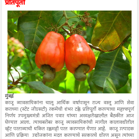
प्रतिपूर्ती
मुंबई
काजू व्यावसायिकांना चालू आर्थिक वर्षापासून राज्य वस्तू आणि सेवा
कराच्या (स्टेट जीएसटी) रकमेची शंभर टक्के प्रतिपूर्ती करण्याचा महत्त्वपूर्ण
निर्णय उपमुख्यमंत्री अजित पवार यांच्या अध्यक्षतेखालील बैठकीत आज
घेण्यात आला. त्याचबरोबर काजू व्यावसायिकांची मागील कालावधीतील
व्हॅट परताव्याची थकित रक्कमही परत करण्यात येणार आहे. काजू उत्पादक
आणि प्रक्रिया उद्योजकांना मदत करण्याचे सरकारचे धोरण असून त्यांच्या