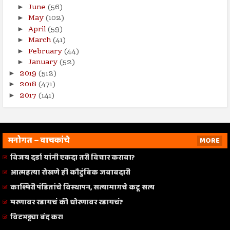
June
(56)
►
May
(102)
►
April
(59)
►
March
(41)
►
February
(44)
►
January
(52)
►
2019
(512)
►
2018
(471)
►
2017
(141)
►
मनोगत – वाचकांचे
MORE
विजय दर्डा यांनी एकदा तरी विचार करावा?
आत्महत्या रोखणे ही कौटुंबिक जबाबदारी
काश्मिरी पंडितांचे विस्थापन, सत्यामागचे कटू सत्य
मरणावर रडायचं की धोरणावर रडायचं?
विटभट्ट्या बंद करा