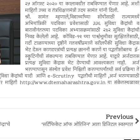
२५ ऑगस्ट २०२० या कालावधीत राबविण्यात येणार आहे. अशी
माहिती उच्च व तंत्रशिक्षणमंत्री उदय सामंत यांनी दिली.
श्री. सामंत म्हणाले,विद्यार्थ्यांच्या सोयीसाठी राज्यामध्ये
अभियांत्रिकी पदविका प्रवेशासाठी ३३६ सुविधा केंद्रांची व
बारावीनंतरच्या पदविका अभ्यासक्रमांसाठी २४२ सुविधा केंद्रांची
निवड केलेली आहे. कोविड-१९ च्या पार्श्वभूमीवर सुरक्षिततेसाठी,
गर्दी टाळण्याच्या दृष्टीने गतवर्षीप्रमाणे वरीलपैकी सुविधा केंद्रास
भेट देऊन कागदपत्रांची प्रत्यक्ष छाननी करणे या पद्धतीसोबतच ई-
स्क्रूटिनीची संकल्पना राबविण्यात येणार आहे. याद्वारे अर्जदारास
प्रत्यक्ष सुविधा केंद्रास भेट देण्याची आवश्यकता नाही. अर्ज
भरण्यापासून संस्थेत प्रवेश निश्चिती करण्यापर्यंतची सर्व प्रक्रिया ते
विधा केंद्रांची यादी आणि e-Scrutiny पद्धतीची माहिती ,अर्ज भरण्यासाठी
विस्तर माहिती http://www.dtemaharashtra.gov.in या संकेतस्थळावर
Previous
्रा’चे
‘सर्टिफिकेट ऑफ ओरिजिन’ आता डिजिटल स्वरुपात