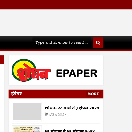
ईपेपर
MORE
शोधन- २८ मार्च ते ३ एप्रिल २०२५
3/27/2025
१६ ऑगस्ट ते २२ ऑगस्ट २०२४