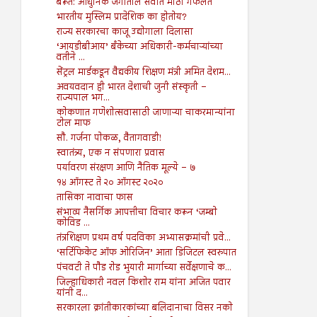
बैरूत: आधुनिक जगातील सर्वात मोठी गफलत
भारतीय मुस्लिम प्रादेशिक का होतोय?
राज्य सरकारचा काजू उद्योगाला दिलासा
‘आयडीबीआय’ बँकेच्या अधिकारी-कर्मचाऱ्यांच्या
वतीने ...
सेंट्रल मार्डकडून वैद्यकीय शिक्षण मंत्री अमित देशम...
अवयवदान ही भारत देशाची जुनी संस्कृती –
राज्यपाल भग...
कोकणात गणेशोत्सवासाठी जाणाऱ्या चाकरमान्यांना
टोल माफ
सौ. गर्जना पोकळ, वैतागवाडी!
स्वातंत्र्य, एक न संपणारा प्रवास
पर्यावरण संरक्षण आणि नैतिक मूल्ये – ७
१४ ऑगस्ट ते २० ऑगस्ट २०२०
तासिका नावाचा फास
संभाव्य नैसर्गिक आपत्तीचा विचार करून ‘जम्बो
कोविड ...
तंत्रशिक्षण प्रथम वर्ष पदविका अभ्यासक्रमांची प्रवे...
‘सर्टिफिकेट ऑफ ओरिजिन’ आता डिजिटल स्वरुपात
पंचवटी ते पौड रोड भुयारी मार्गाच्या सर्वेक्षणाचे क...
जिल्हाधिकारी नवल किशोर राम यांना अजित पवार
यांनी द...
सरकारला क्रांतीकारकांच्या बलिदानाचा विसर नको