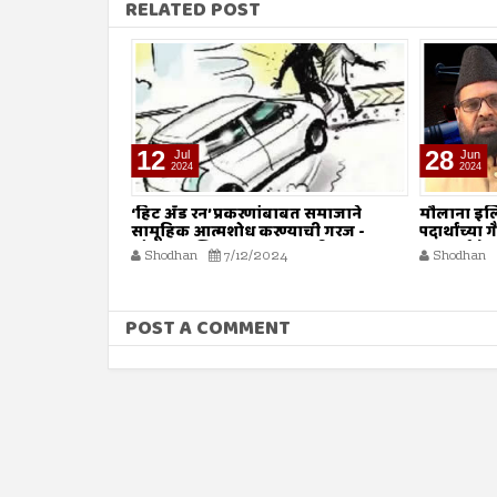
RELATED POST
12
28
Jul
Jun
2024
2024
जित : संस्थांचा
‘हिट अँड रन’ प्रकरणांबाबत समाजाने
मौलाना इल
सामूहिक आत्मशोध करण्याची गरज -
पदार्थांच्य
मौलाना इलियास खान फलाही
कारवाईचे
4
Shodhan
7/12/2024
Shodhan
POST A COMMENT