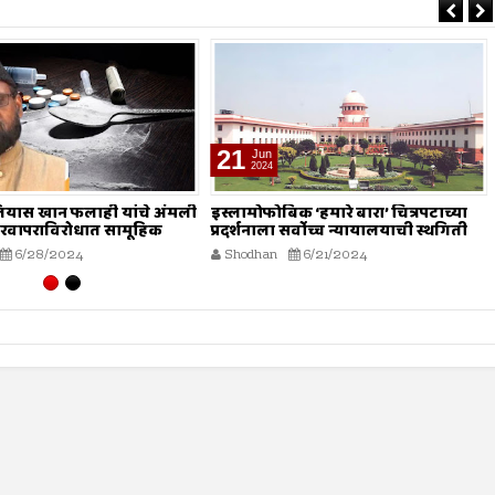
21
Jun
2024
ियास खान फलाही यांचे अंमली
इस्लामोफोबिक ‘हमारे बारा’ चित्रपटाच्या
ा गैरवापराविरोधात सामूहिक
प्रदर्शनाला सर्वोच्च न्यायालयाची स्थगिती
 आवाहन
6/28/2024
Shodhan
6/21/2024