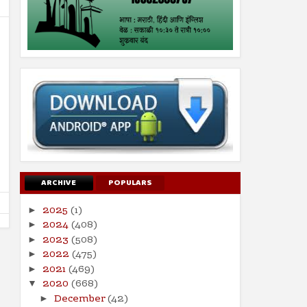
14
09
Jun
Aug
2024
2024
ऑनलाइन जुगारामुळे आर्थिक, मानसिक
98 वे अखिल भारतीय मराठी साह
समस्येसह आत्महत्यांमध्ये होतेय वाढ
संमेलन
Shodhan
6/14/2024
Shodhan
8/9/2024
ARCHIVE
POPULARS
2025
(1)
►
2024
(408)
►
2023
(508)
►
2022
(475)
►
2021
(469)
►
2020
(668)
▼
December
(42)
►