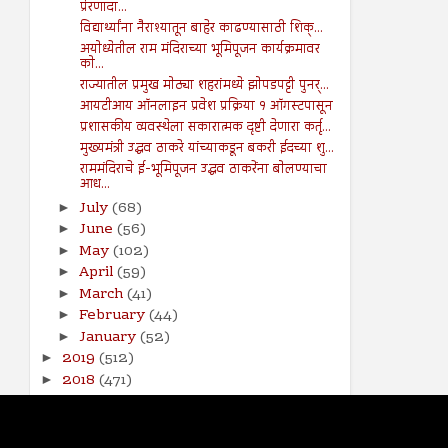
प्रेरणादा...
विद्यार्थ्यांना नैराश्यातून बाहेर काढण्यासाठी शिक्...
अयोध्येतील राम मंदिराच्या भूमिपूजन कार्यक्रमावर
को...
राज्यातील प्रमुख मोठ्या शहरांमध्ये झोपडपट्टी पुनर्...
आयटीआय ऑनलाइन प्रवेश प्रक्रिया १ ऑगस्टपासून
प्रशासकीय व्यवस्थेला सकारात्मक दृष्टी देणारा कर्तृ...
मुख्यमंत्री उद्धव ठाकरे यांच्याकडून बकरी ईदच्या शु...
राममंदिराचे ई-भूमिपूजन उद्धव ठाकरेंना बोलण्याचा
आध...
July
(68)
►
June
(56)
►
May
(102)
►
April
(59)
►
March
(41)
►
February
(44)
►
January
(52)
►
2019
(512)
►
2018
(471)
►
2017
(141)
►