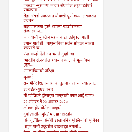
कळवण-सुरगाणा मतदार संघातील लघुपाटबंधारे
प्रकल्पांस...
रोहा तांबडी प्रकरणात चौकशी पूर्ण करून लवकरात
लवकर ...
राज्यपालांच्या हस्ते भामला फाउंडेशनच्या
संकेतस्थळा...
आदिवासी मुस्लिम महान योद्धा एर्तगुरूल गाज़ी
इमान मातीशी : माणुसकीचा सर्जन सोहळा साजरा
करणारी क...
पंख आम्ही देतो उंच भरारी तुम्ही घ्या
'भारतीय क्षेत्रावरील हवामान बदलाचे मूल्यांकन'
(जून...
अनलॉकिंगची प्रतिक्षा
मुखवटे
राम मंदिर शिलान्यासाची तुलना देशाच्या स्वातंत्र्या...
इजराईल-युएई करार
मी कोविडने होणार्‍या मृत्यूसाठी तयार आहे काय?
२१ ऑगस्ट ते २७ ऑगस्ट २०२०
लोकशाहीसमोरील आव्हाने
युपीएससीत मुस्लिम टक्का घसरतोय
‘सेक्युलॅरीज़्म’ संबंधी इस्लामनिष्ठ मुस्लिमांची भुमिका
‘राहत’यांची उर्दूवरील बादशाहत संपली...