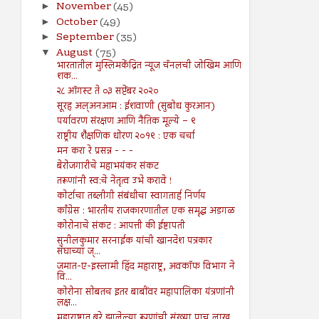
November
(45)
►
October
(49)
►
September
(35)
►
August
(75)
▼
भारतातील मुस्लिमकेंद्रित न्यूज चॅनलची जोखिम आणि
शक...
२८ ऑगस्ट ते ०३ सप्टेंबर २०२०
सूरह अल्अनआम : ईशवाणी (सुबोध कुरआन)
पर्यावरण संरक्षण आणि नैतिक मूल्ये – ९
राष्ट्रीय शैक्षणिक धोरण २०१९ : एक चर्चा
मन करा रे प्रसन्न - - -
बेरोजगारीचे महाभयंकर संकट
तरूणांनी स्व:चे नेतृत्व उभे करावे !
कोर्टाचा तब्लीगी संबंधीचा स्वागतार्ह निर्णय
काँग्रेस : भारतीय राजकारणातील एक समृद्ध अडगळ
कोरोनाचे संकट : आपत्ती की ईष्टापती
सुनीलकुमार सरनाईक यांची खानदेश पत्रकार
संघाच्या ज्...
जमात-ए-इस्लामी हिंद महाराष्ट्र, अवकाॅफ विभाग ने
वि...
कोरोना सोबतच इतर बाबींवर महापालिका यंत्रणांनी
लक्ष...
महाराष्ट्रात बरे झालेल्या रूग्णांची संख्या पाच लाख...