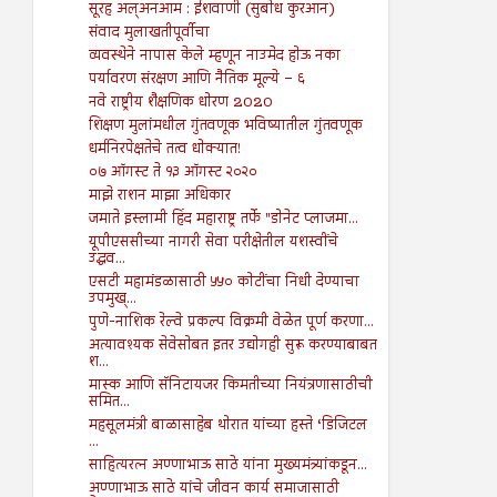
सूरह अल्अनआम : ईशवाणी (सुबोध कुरआन)
संवाद मुलाखतीपूर्वीचा
व्यवस्थेने नापास केले म्हणून नाउमेद होऊ नका
पर्यावरण संरक्षण आणि नैतिक मूल्ये – ६
नवे राष्ट्रीय शैक्षणिक धोरण 2020
शिक्षण मुलांमधील गुंतवणूक भविष्यातील गुंतवणूक
धर्मनिरपेक्षतेचे तत्व धोक्यात!
०७ ऑगस्ट ते १३ ऑगस्ट २०२०
माझे राशन माझा अधिकार
जमाते इस्लामी हिंद महाराष्ट्र तर्फे "डोनेट प्लाजमा...
यूपीएससीच्या नागरी सेवा परीक्षेतील यशस्वींचे
उद्धव...
एसटी महामंडळासाठी ५५० कोटींचा निधी देण्याचा
उपमुख्...
पुणे-नाशिक रेल्वे प्रकल्प विक्रमी वेळेत पूर्ण करणा...
अत्यावश्यक सेवेसोबत इतर उद्योगही सुरू करण्याबाबत
श...
मास्क आणि सॅनिटायजर किमतीच्या नियंत्रणासाठीची
समित...
महसूलमंत्री बाळासाहेब थोरात यांच्या हस्ते ‘डिजिटल
...
साहित्यरत्न अण्णाभाऊ साठे यांना मुख्यमंत्र्यांकडून...
अण्णाभाऊ साठे यांचे जीवन कार्य समाजासाठी