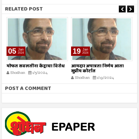
RELATED POST
19
13
Jan
Mar
2024
2024
िरोध
आमदार अपात्रता निर्णय आता
‘रमज़ान’ कुरआनच्या प्रकाशात
सुप्रीम कोर्टात
Shodhan
3/13/2024
Shodhan
1/19/2024
POST A COMMENT