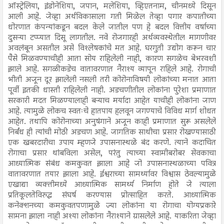
ऑस्ट्रेलिया, इंडोनेशिया, जपान, मलेशिया, व्हिएतनाम, चीनमध्ये दिसून
आली आहे. जेव्हा अर्थविकासाला गती मिळेल तेव्हा पगार कपातीच्या
धोरणात कंपन्यांकडून बदल केले जातील पण हे बदल वित्तीय वर्षाच्या
दुसऱ्या टप्प्यात दिसू लागतील. नवे रोजगारही अर्थव्यवस्थेतील मागणीवर
अवलंबून असतील असे विश्लेषकांचे मत आहे. घरगुती उद्योग करून चार
पैसे मिळवण्याचीही आता सोय राहिलेली नाही, कारण सगळेच बेभरवशी
झाले आहे. सगळीकडेच वातावरणात नैराश्‍य व्यापून राहिले आहे. रोगाची
भीती अजून दूर झालेली नसली तरी कोरोनाविषयी लोकांच्या मनात आता
पूर्वी इतकी धास्ती राहिलेली नाही. अडचणीतील लोकांना पुरेशा प्रमाणात
सरकारी मदत मिळण्यालाही बऱ्याच मर्यादा आहेत याचीही लोकांना जाण
आहे. त्यामुळे लोकच स्वतःचे हातपाय हलवून जगण्याचे विविध मार्ग शोधत
आहेत. तथापि कोरोनाच्या अनुषंगाने अजून काही प्रमाणात सुरू असलेले
निर्बंध ही त्यांची मोठी अडचण आहे. जागतिक साथीचा प्रसार रोखण्यासाठी
एक खबरदारीचा उपाय म्हणजे उपासनास्थळे बंद करणे. त्याने कदाचित
रोगाचा प्रसार थांबविला असेल, परंतु त्याच्या स्वामीबरोबर सेवकाचा
आध्यात्मिक संबंध कमकुवत झाला आहे जो उपासनास्थळाच्या पवित्र
वातावरणात तयार झाला आहे. ईश्वराच्या सामर्थ्यावर विश्वास ठेवल्यामुळे
एखाद्या व्यक्तीमध्ये आध्यात्मिक सामर्थ्य निर्माण होते जे त्याला
प्रतिकूलतेविरुद्ध संघर्ष करण्यास प्रोत्साहित करते. आध्यात्मिक
कनेक्शनच्या कमकुवतपणामुळे ज्या लोकांना या रोगाचा योग्यप्रकारे
सामना झाला नाही अश्या लोकांना नैराश्याने ग्रासलेले आहे. याकरिता जेव्हा