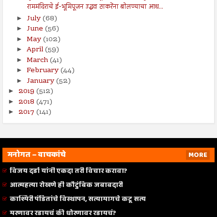
राममंदिराचे ई-भूमिपूजन उद्धव ठाकरेंना बोलण्याचा आध...
July
(68)
►
June
(56)
►
May
(102)
►
April
(59)
►
March
(41)
►
February
(44)
►
January
(52)
►
2019
(512)
►
2018
(471)
►
2017
(141)
►
मनोगत – वाचकांचे
MORE
विजय दर्डा यांनी एकदा तरी विचार करावा?
आत्महत्या रोखणे ही कौटुंबिक जबाबदारी
काश्मिरी पंडितांचे विस्थापन, सत्यामागचे कटू सत्य
मरणावर रडायचं की धोरणावर रडायचं?