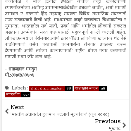
बाजारपेठा व मॉल इत्यादी उघडली जातील तेव्हा खबरदारीच्या
उपाययोजनांच्या अटींसह उपासनास्थळेदेखील उघडली जावीत, अशी मागणी
जमाअत ए इस्लामी हिंद महाराष्ट्र सारख्या विविध सामाजिक संघटनांनी
राज्य सरकारकडे केली आहे. माध्यमांच्या काही घटकांच्या चिथावणीला न
जुमानता, भारतातील सर्व जाती, प्रवर्ग आणि धर्मातील लोकांनी संकटात
असताना एकमेकांना मदत करण्यासाठी महत्त्वपूर्ण पाऊले उचलली आहेत.
लॉकडाऊनमधील बेरोजगार आणि इतर पीडित लोकांच्या खात्यावर थेट पैसे
पाठविण्याची तसेच परप्रवासी कामगारांना रोजगार उपलब्ध करुन
देण्यासाठी आणि त्यांच्या कल्याणासाठी राष्ट्रीय धोरण तयार करण्याची
मागणी सध्या जोर धरत आहे.
- शाहजहान मगदुम
मो.:८९७६५३३४०४
Labels:
shahjahan magdum
88
शाहजहान मगदुम
118
संपादकीय
337
Next
'भारतीय क्षेत्रावरील हवामान बदलाचे मूल्यांकन' (जून २०२०)
Previous
मुखवटे