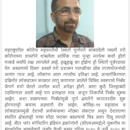
महराष्ट्रातील कोरोना महामारीची स्थिती पूर्णपणे सावरलेली नसली तरी
कोरोनाच्या धास्तीने थांबलेला आर्थिक गाडा पुन्हा मार्गस्थ कधी होतो
याकडे सर्वांचे लक्ष लागलेले आहे. हळूहळू का होईना ही स्थिती पूर्वपदावर
येत असल्याचे दिसत असले तरी प्रशासन पातळीवर ठोस उपाययोजनांची
अत्यंत गरज आहे. लोकांना आता त्याचीच प्रतिक्षा आहे. अनलॉकिंगच्या
प्रक्रियेत लॉकडाऊन काळात लागू करण्यात आलेले विविध स्वरूपाचे निर्बंध
वेगाने मागे घेतले जातील अशी अपेक्षा होती. आता कुठे जिल्हाबंदी
उठविण्यात आली आहे पण प्रत्यक्षात मात्र अजून जिकरीचे निर्बंध सुरूच
आहेत. अशा स्वरूपाच्या निर्बंधांमुळे पूर्ण क्षमतेने व्यापारउदीम सुरू
होण्यातही बऱ्याच अडचणी येत आहेत. कोविड-१९ महासाथ व
लॉकडाऊनमुळे देशाची अर्थव्यवस्था मोठ्या संकटात असून देशातल्या
संघटित क्षेत्रालाही याचा मोठा फटका बसल्याचे चित्र आता दिसू लागले
आहे. सेंटर फॉर मॉनिटरिंग इंडियन इकॉनॉमी (सीएमआयई)ने नुकतीच या
संदर्भातील आकडेवारी जाहीर केली असून एप्रिल २०२० ते जुलै २०२० या