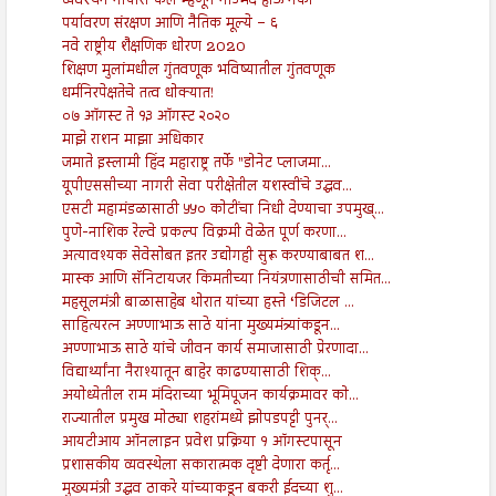
व्यवस्थेने नापास केले म्हणून नाउमेद होऊ नका
पर्यावरण संरक्षण आणि नैतिक मूल्ये – ६
नवे राष्ट्रीय शैक्षणिक धोरण 2020
शिक्षण मुलांमधील गुंतवणूक भविष्यातील गुंतवणूक
धर्मनिरपेक्षतेचे तत्व धोक्यात!
०७ ऑगस्ट ते १३ ऑगस्ट २०२०
माझे राशन माझा अधिकार
जमाते इस्लामी हिंद महाराष्ट्र तर्फे "डोनेट प्लाजमा...
यूपीएससीच्या नागरी सेवा परीक्षेतील यशस्वींचे उद्धव...
एसटी महामंडळासाठी ५५० कोटींचा निधी देण्याचा उपमुख्...
पुणे-नाशिक रेल्वे प्रकल्प विक्रमी वेळेत पूर्ण करणा...
अत्यावश्यक सेवेसोबत इतर उद्योगही सुरू करण्याबाबत श...
मास्क आणि सॅनिटायजर किमतीच्या नियंत्रणासाठीची समित...
महसूलमंत्री बाळासाहेब थोरात यांच्या हस्ते ‘डिजिटल ...
साहित्यरत्न अण्णाभाऊ साठे यांना मुख्यमंत्र्यांकडून...
अण्णाभाऊ साठे यांचे जीवन कार्य समाजासाठी प्रेरणादा...
विद्यार्थ्यांना नैराश्यातून बाहेर काढण्यासाठी शिक्...
अयोध्येतील राम मंदिराच्या भूमिपूजन कार्यक्रमावर को...
राज्यातील प्रमुख मोठ्या शहरांमध्ये झोपडपट्टी पुनर्...
आयटीआय ऑनलाइन प्रवेश प्रक्रिया १ ऑगस्टपासून
प्रशासकीय व्यवस्थेला सकारात्मक दृष्टी देणारा कर्तृ...
मुख्यमंत्री उद्धव ठाकरे यांच्याकडून बकरी ईदच्या शु...