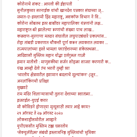
कोरोनाचे संकट : आपत्ती की ईष्टापती
सुनीलकुमार सरनाईक यांची खानदेश पत्रकार संघाच्या ज्...
जमात-ए-इस्लामी हिंद महाराष्ट्र, अवकाॅफ विभाग ने वि...
कोरोना सोबतच इतर बाबींवर महापालिका यंत्रणांनी लक्ष...
महाराष्ट्रात बरे झालेल्या रूग्णांची संख्या पाच लाख...
कळवण-सुरगाणा मतदार संघातील लघुपाटबंधारे प्रकल्पांस...
रोहा तांबडी प्रकरणात चौकशी पूर्ण करून लवकरात लवकर ...
राज्यपालांच्या हस्ते भामला फाउंडेशनच्या संकेतस्थळा...
आदिवासी मुस्लिम महान योद्धा एर्तगुरूल गाज़ी
इमान मातीशी : माणुसकीचा सर्जन सोहळा साजरा करणारी क...
पंख आम्ही देतो उंच भरारी तुम्ही घ्या
'भारतीय क्षेत्रावरील हवामान बदलाचे मूल्यांकन' (जून...
अनलॉकिंगची प्रतिक्षा
मुखवटे
राम मंदिर शिलान्यासाची तुलना देशाच्या स्वातंत्र्या...
इजराईल-युएई करार
मी कोविडने होणार्‍या मृत्यूसाठी तयार आहे काय?
२१ ऑगस्ट ते २७ ऑगस्ट २०२०
लोकशाहीसमोरील आव्हाने
युपीएससीत मुस्लिम टक्का घसरतोय
‘सेक्युलॅरीज़्म’ संबंधी इस्लामनिष्ठ मुस्लिमांची भुमिका