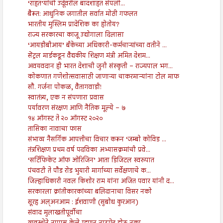
‘राहत’यांची उर्दूवरील बादशाहत संपली...
बैरूत: आधुनिक जगातील सर्वात मोठी गफलत
भारतीय मुस्लिम प्रादेशिक का होतोय?
राज्य सरकारचा काजू उद्योगाला दिलासा
‘आयडीबीआय’ बँकेच्या अधिकारी-कर्मचाऱ्यांच्या वतीने ...
सेंट्रल मार्डकडून वैद्यकीय शिक्षण मंत्री अमित देशम...
अवयवदान ही भारत देशाची जुनी संस्कृती – राज्यपाल भग...
कोकणात गणेशोत्सवासाठी जाणाऱ्या चाकरमान्यांना टोल माफ
सौ. गर्जना पोकळ, वैतागवाडी!
स्वातंत्र्य, एक न संपणारा प्रवास
पर्यावरण संरक्षण आणि नैतिक मूल्ये – ७
१४ ऑगस्ट ते २० ऑगस्ट २०२०
तासिका नावाचा फास
संभाव्य नैसर्गिक आपत्तीचा विचार करून ‘जम्बो कोविड ...
तंत्रशिक्षण प्रथम वर्ष पदविका अभ्यासक्रमांची प्रवे...
‘सर्टिफिकेट ऑफ ओरिजिन’ आता डिजिटल स्वरुपात
पंचवटी ते पौड रोड भुयारी मार्गाच्या सर्वेक्षणाचे क...
जिल्हाधिकारी नवल किशोर राम यांना अजित पवार यांनी द...
सरकारला क्रांतीकारकांच्या बलिदानाचा विसर नको
सूरह अल्अनआम : ईशवाणी (सुबोध कुरआन)
संवाद मुलाखतीपूर्वीचा