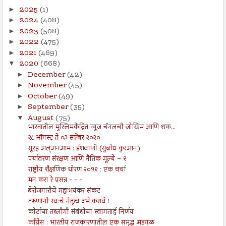
2025
(1)
►
2024
(408)
►
2023
(508)
►
2022
(475)
►
2021
(469)
►
2020
(668)
▼
December
(42)
►
November
(45)
►
October
(49)
►
September
(35)
►
August
(75)
▼
भारतातील मुस्लिमकेंद्रित न्यूज चॅनलची जोखिम आणि शक...
२८ ऑगस्ट ते ०३ सप्टेंबर २०२०
सूरह अल्अनआम : ईशवाणी (सुबोध कुरआन)
पर्यावरण संरक्षण आणि नैतिक मूल्ये – ९
राष्ट्रीय शैक्षणिक धोरण २०१९ : एक चर्चा
मन करा रे प्रसन्न - - -
बेरोजगारीचे महाभयंकर संकट
तरूणांनी स्व:चे नेतृत्व उभे करावे !
कोर्टाचा तब्लीगी संबंधीचा स्वागतार्ह निर्णय
काँग्रेस : भारतीय राजकारणातील एक समृद्ध अडगळ