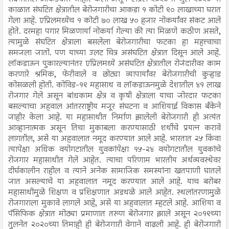
काळात संघटित क्षेत्रातील बेरोजगारीचा आकडा १ कोटी ९० लाखाच्या घरात
गेला आहे. एप्रिलमध्येच १ कोटी ७० लाख ५० हजार नोकर्यांवर संकट आले
होते. दरमहा पगार मिळणार्या नोकर्या गेल्या की त्या मिळणे कठीण असते,
त्यामुळे संघटित क्षेत्राला बसलेला बेरोजगारीचा फटका हा महत्त्वाचा
समजला जातो. पण याच्या उलट चित्र असंघटित क्षेत्रात दिसून आले आहे.
लॉकडाऊन पुकारल्यानंतर एप्रिलमध्ये असंघटित क्षेत्रातील रोजंदारीवर काम
करणारे श्रमिक, फेरीवाले व छोट्या व्यापार्यांवर बेरोजगारीची कुऱ्हाड
कोसळली होती. कोविड-१९ महासाथ व लॉकडाऊनमुळे देशातील ४१ लाख
रोजगार गेले असून बांधकाम क्षेत्र व कृषी क्षेत्राला याचा जोरदार फटका
बसल्याचा अहवाल आंतरराष्ट्रीय मजूर संघटना व आशियाई विकास बँकेने
जाहीर केला आहे. या महासाथीत निर्माण झालेली बेरोजगारी ही अत्यंत
आव्हानात्मक असून तिचा मुकाबला करण्यासाठी शर्थीचे प्रयत्न करावे
लागतील, असे या अहवालात नमूद करण्यात आले आहे. भारतात २५ किंवा
त्यापेक्षा अधिक वयोगटातील युवकांपेक्षा १५-२४ वयोगटातील युवकांचे
रोजगार महासाथीत गेले आहेत. त्याचा परिणाम भारतीय अर्थव्यवस्थेवर
दीर्घकालीन राहील व त्याने अनेक सामाजिक समस्यांना खतपाणी घातले
जात असल्याचे या अहवालात नमूद करण्यात आले आहे. याच बरोबर
महासाथीमुळे शिक्षण व प्रशिक्षणात अडथळे आले आहेत. स्थलांतरणामुळे
रोजगाराला मुकावे लागले आहे, असे या अहवालात म्हटले आहे. आशिया व
पॅसिफिक क्षेत्रात मोठ्या प्रमाणात तरुण बेरोजगार झाले असून २०१९च्या
तुलनेत २०२०च्या तिमाही ही बेरोजगारी वेगाने वाढली आहे. ही बेरोजगारी