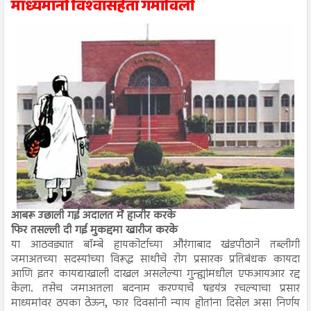
माध्यमांनी विश्‍वासर्हता गमाविली
आबरू उछाली गई अदालत में हाजीर करके
फिर तसल्ली दी गई मुकद्दमा खारीज करके
या आठवड्यात बॉम्बे हायकोर्टाच्या औरंगाबाद खंडपीठाने तब्लीगी
जमाअतच्या सदस्यांच्या विरूद्ध साथीचे रोग प्रसारक प्रतिबंधक कायदा
आणि इतर कायद्याखाली दाखल असलेल्या गुन्ह्यांमधील एफआयआर रद्द
केला. तसेच जमाअतला बदनाम करण्याचे षडयंत्र रचल्याचा प्रसार
माध्यमांवर ठपका ठेऊन, फार दिवसांनी न्याय होतांना दिसेल असा निर्णय