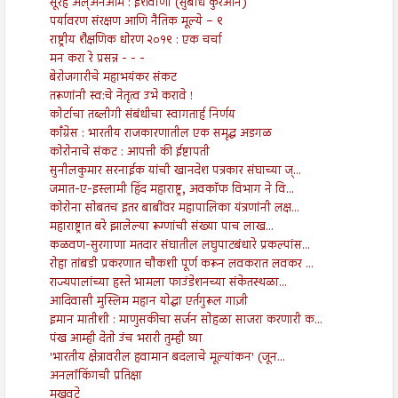
सूरह अल्अनआम : ईशवाणी (सुबोध कुरआन)
पर्यावरण संरक्षण आणि नैतिक मूल्ये – ९
राष्ट्रीय शैक्षणिक धोरण २०१९ : एक चर्चा
मन करा रे प्रसन्न - - -
बेरोजगारीचे महाभयंकर संकट
तरूणांनी स्व:चे नेतृत्व उभे करावे !
कोर्टाचा तब्लीगी संबंधीचा स्वागतार्ह निर्णय
काँग्रेस : भारतीय राजकारणातील एक समृद्ध अडगळ
कोरोनाचे संकट : आपत्ती की ईष्टापती
सुनीलकुमार सरनाईक यांची खानदेश पत्रकार संघाच्या ज्...
जमात-ए-इस्लामी हिंद महाराष्ट्र, अवकाॅफ विभाग ने वि...
कोरोना सोबतच इतर बाबींवर महापालिका यंत्रणांनी लक्ष...
महाराष्ट्रात बरे झालेल्या रूग्णांची संख्या पाच लाख...
कळवण-सुरगाणा मतदार संघातील लघुपाटबंधारे प्रकल्पांस...
रोहा तांबडी प्रकरणात चौकशी पूर्ण करून लवकरात लवकर ...
राज्यपालांच्या हस्ते भामला फाउंडेशनच्या संकेतस्थळा...
आदिवासी मुस्लिम महान योद्धा एर्तगुरूल गाज़ी
इमान मातीशी : माणुसकीचा सर्जन सोहळा साजरा करणारी क...
पंख आम्ही देतो उंच भरारी तुम्ही घ्या
'भारतीय क्षेत्रावरील हवामान बदलाचे मूल्यांकन' (जून...
अनलॉकिंगची प्रतिक्षा
मुखवटे