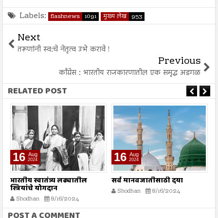
Labels:
flashnews
1091
मुख्य लेख
953
Next
तरूणांनी स्व:चे नेतृत्व उभे करावे !
Previous
काँग्रेस : भारतीय राजकारणातील एक समृद्ध अडगळ
RELATED POST
16
16
Aug
Aug
2024
2024
भारतीय स्वातंत्र्य लढ्यातील
सर्व मानवजातीसाठी दया
र
स्त्रियांचे योगदान
न
Shodhan
8/16/2024
ग
Shodhan
8/16/2024
बट
POST A COMMENT