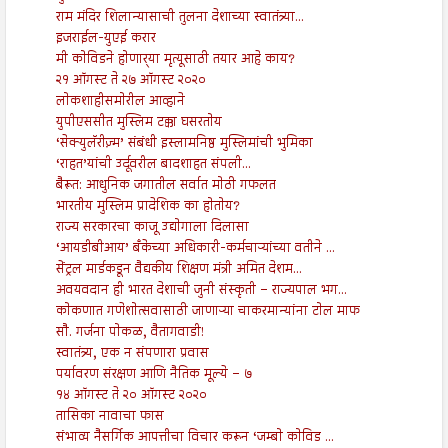
राम मंदिर शिलान्यासाची तुलना देशाच्या स्वातंत्र्या...
इजराईल-युएई करार
मी कोविडने होणार्‍या मृत्यूसाठी तयार आहे काय?
२१ ऑगस्ट ते २७ ऑगस्ट २०२०
लोकशाहीसमोरील आव्हाने
युपीएससीत मुस्लिम टक्का घसरतोय
‘सेक्युलॅरीज़्म’ संबंधी इस्लामनिष्ठ मुस्लिमांची भुमिका
‘राहत’यांची उर्दूवरील बादशाहत संपली...
बैरूत: आधुनिक जगातील सर्वात मोठी गफलत
भारतीय मुस्लिम प्रादेशिक का होतोय?
राज्य सरकारचा काजू उद्योगाला दिलासा
‘आयडीबीआय’ बँकेच्या अधिकारी-कर्मचाऱ्यांच्या वतीने ...
सेंट्रल मार्डकडून वैद्यकीय शिक्षण मंत्री अमित देशम...
अवयवदान ही भारत देशाची जुनी संस्कृती – राज्यपाल भग...
कोकणात गणेशोत्सवासाठी जाणाऱ्या चाकरमान्यांना टोल माफ
सौ. गर्जना पोकळ, वैतागवाडी!
स्वातंत्र्य, एक न संपणारा प्रवास
पर्यावरण संरक्षण आणि नैतिक मूल्ये – ७
१४ ऑगस्ट ते २० ऑगस्ट २०२०
तासिका नावाचा फास
संभाव्य नैसर्गिक आपत्तीचा विचार करून ‘जम्बो कोविड ...