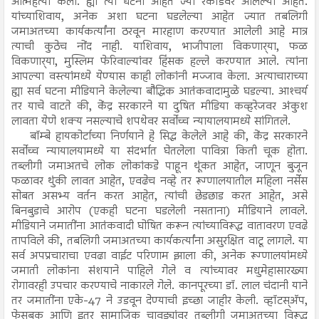
आत्महत्या केली. ह्या त्या घटना आहेत ज्या रेकॉर्डवर आलेल्या आहेत.
यांच्याशिवाय, अनेक अशा घटना घडलेल्या आहेत ज्यात तबलिगी
जमाअतच्या कार्यकर्त्यांना ठरवून मारहाण करण्यात आलेली आहे मात्र
त्याची कुठेच नोंद नाही. याशिवाय, भाजीपाला विकणार्‍या, फळ
विकणार्‍या, मुस्लिम फेरिवाल्यांवर हिंसक हल्ले करण्यात आले. त्यांना
आपल्या वस्त्यांमध्ये येण्यास काही लोकांनी मज्जाव केला. अत्याचाराच्या
ह्या सर्व घटना मीडियाने केलेल्या बौद्धिक आतंकवादामुळे घडल्या. आश्‍चर्य
तर याचे वाटते की, केंद्र सरकारने या दुषित मीडिया कव्हरेजवर अंकुश
लावता येणे शक्य नसल्याचे शपथेवर सर्वोच्च न्यायालयामध्ये सांगितले.
बॉम्बे हायकोर्टाच्या निर्णयाने हे सिद्ध केलेले आहे की, केंद्र सरकारने
सर्वोच्च न्यायालयामध्ये या संदर्भात घेतलेला पावित्रा किती चूक होता.
तब्लीगी जमाअतचे लोक लोकांकडे पाहून थूंकत आहेत, जाणून बुजून
फळावर थुंकी लावत आहेत, एवढेच नव्हे तर रूग्णालयातील महिला नर्सेस
सोबत असभ्य वर्तन करत आहेत, त्यांची छेडछाड करत आहेत, असे
बिनबुडाचे आरोप (एकही घटना घडलेली नसताना) मीडियाने लावले.
मीडियाने जमातींना आतंकवादी घोषित करून त्यांच्याविरूद्ध वातावरण एवढे
तापविले की, तबलिगी जमाअतच्या कार्यकर्त्यांना असुरक्षित वाटू लागले. या
सर्व अपप्रचाराचा एवढा वाईट परिणाम झाला की, अनेक रूग्णालयांमध्ये
जमाती लोकांना संशयाने पाहिले गेले व त्यांच्यावर मधुमेहासारख्या
रोगावरही उपचार करण्याचे नाकारले गेले. कानपूरच्या डॉ. लाल चंदानी याने
तर जमातींना एके-47 ने उडवून देण्याची इच्छा जाहीर केली. व्हॉटस्अ‍ॅप,
फेसबुक आणि इतर सामाजिक चावड्यांवर तब्लीगी जमाअतच्या विरूद्ध