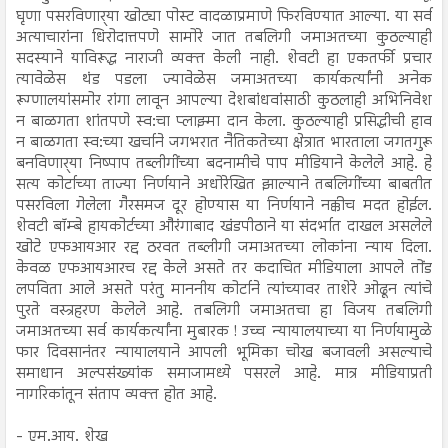
घृणा पसरविणार्‍या खोट्या पोस्ट वादळाप्रमाणे फिरविण्यात आल्या. या सर्व
अत्याचारांना धिरोदात्तपणे सामोरे जात तबलिगी जमाअतच्या कुठल्याही
सदस्याने याविरूद्ध नाराजी व्यक्त केली नाही. शेवटी हा एकतर्फी प्रचार
त्यावेळेस थंड पडला ज्यावेळेस जमाअतच्या कार्यकर्त्यांनी अनेक
रूग्णालयांसमोर रांगा लावून आपल्या देशबांधवांसाठी कुठलाही अभिनिवेश
न बाळगता शांतपणे स्व:चा प्लाझ्मा दान केला. कुठल्याही प्रसिद्धीची हाव
न बाळगता स्व:च्या खर्चाने जगभरात नैतिकतेच्या क्षेत्रात भारताला जगतगुरू
बनविणार्‍या निष्पाप तब्लीगींच्या बदनामीचे पाप मीडियाने केलेले आहे. हे
सत्य कोर्टाच्या ताज्या निर्णयाने अधोरेखित झाल्याने तबलिगींच्या बाबतीत
पसरविला गेलेला गैरसमज दूर होण्यास या निर्णयाने नक्कीच मदत होईल.
शेवटी बॉम्बे हायकोर्टच्या औरंगाबाद खंडपीठाने या संदर्भात दाखल असलेले
खोटे एफआयआर रद्द ठरवत तब्लीगी जमाअतच्या लोकांना न्याय दिला.
केवळ एफआयआरच रद्द केले असते तर कदाचित मीडियाला आपले तोंड
लपविता आले असते परंतु माननीय कोर्टाने त्यांच्यावर ताशेरे ओढून त्यांचे
पुरते वस्त्रहरण केलेले आहे. तबलिगी जमाअतचा हा विजय तबलिगी
जमाअतच्या सर्व कार्यकर्त्यांना मुबारक ! उच्च न्यायालयाच्या या निर्णयामुळे
फार दिवसानंतर न्यायालयाने आपली भूमिका चोख बजावली असल्याचे
समाधान अल्पसंख्यांक समाजामध्ये पसरले आहे. मात्र मीडियाप्रती
नागरिकांतून संताप व्यक्त होत आहे.
- एम.आय. शेख