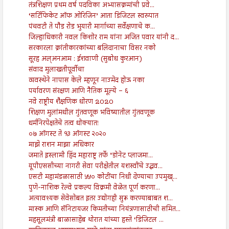
तंत्रशिक्षण प्रथम वर्ष पदविका अभ्यासक्रमांची प्रवे...
‘सर्टिफिकेट ऑफ ओरिजिन’ आता डिजिटल स्वरुपात
पंचवटी ते पौड रोड भुयारी मार्गाच्या सर्वेक्षणाचे क...
जिल्हाधिकारी नवल किशोर राम यांना अजित पवार यांनी द...
सरकारला क्रांतीकारकांच्या बलिदानाचा विसर नको
सूरह अल्अनआम : ईशवाणी (सुबोध कुरआन)
संवाद मुलाखतीपूर्वीचा
व्यवस्थेने नापास केले म्हणून नाउमेद होऊ नका
पर्यावरण संरक्षण आणि नैतिक मूल्ये – ६
नवे राष्ट्रीय शैक्षणिक धोरण 2020
शिक्षण मुलांमधील गुंतवणूक भविष्यातील गुंतवणूक
धर्मनिरपेक्षतेचे तत्व धोक्यात!
०७ ऑगस्ट ते १३ ऑगस्ट २०२०
माझे राशन माझा अधिकार
जमाते इस्लामी हिंद महाराष्ट्र तर्फे "डोनेट प्लाजमा...
यूपीएससीच्या नागरी सेवा परीक्षेतील यशस्वींचे उद्धव...
एसटी महामंडळासाठी ५५० कोटींचा निधी देण्याचा उपमुख्...
पुणे-नाशिक रेल्वे प्रकल्प विक्रमी वेळेत पूर्ण करणा...
अत्यावश्यक सेवेसोबत इतर उद्योगही सुरू करण्याबाबत श...
मास्क आणि सॅनिटायजर किमतीच्या नियंत्रणासाठीची समित...
महसूलमंत्री बाळासाहेब थोरात यांच्या हस्ते ‘डिजिटल ...