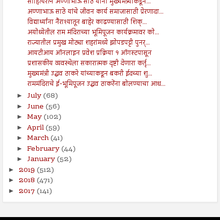
साहित्यरत्न अण्णाभाऊ साठे यांना मुख्यमंत्र्यांकडून...
अण्णाभाऊ साठे यांचे जीवन कार्य समाजासाठी प्रेरणादा...
विद्यार्थ्यांना नैराश्यातून बाहेर काढण्यासाठी शिक्...
अयोध्येतील राम मंदिराच्या भूमिपूजन कार्यक्रमावर को...
राज्यातील प्रमुख मोठ्या शहरांमध्ये झोपडपट्टी पुनर्...
आयटीआय ऑनलाइन प्रवेश प्रक्रिया १ ऑगस्टपासून
प्रशासकीय व्यवस्थेला सकारात्मक दृष्टी देणारा कर्तृ...
मुख्यमंत्री उद्धव ठाकरे यांच्याकडून बकरी ईदच्या शु...
राममंदिराचे ई-भूमिपूजन उद्धव ठाकरेंना बोलण्याचा आध...
July
(68)
►
June
(56)
►
May
(102)
►
April
(59)
►
March
(41)
►
February
(44)
►
January
(52)
►
2019
(512)
►
2018
(471)
►
2017
(141)
►