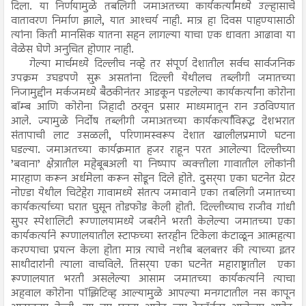
दिला. या निर्णयामुळे तबलिगी जमाअतच्या कार्यकर्त्यांमध्ये उल्हासाचे
वातावरण निर्माण झाले, यात आश्‍चर्य नाही. मात्र हा दिवस पाहण्यासाठी
त्यांना किती मानसिक यातना सहन लागल्या याचा एक धावता आढावा या
वेळेस घेणे अनुचित होणार नाही.
गेल्या मार्चमध्ये दिल्लीच नव्हे तर संपूर्ण देशातील सर्वच सार्वजनिक
उपक्रम उघडपणे सुरू असतांना दिल्ली येथीलच तब्लीगी जमातच्या
निजामुद्दीन मर्कजमध्ये बैठकीनंतर आडकून पडलेल्या कार्यकर्त्यांना कोरोना
बॉम्ब आणि कोरोना जिहादी ठरवून प्रसार माध्यमातून रान उठविण्यात
आले. ज्यामुळे निर्दोष तब्लीगी जमाअतच्या कार्यकर्त्यांविरूद्ध देशभरात
संतापाची लाट उसळली, परिणामस्वरूप देशात खालीलप्रमाणे घटना
घडल्या. जमाअतच्या कार्यक्रमात हजर राहून परत आलेल्या दिल्लीच्या
’बवाना’ क्षेत्रातील महेबूबअली या निष्पाप व्यक्तीला गावातील लोकांनी
मारहाण करून अर्धमेला करून सोडून दिले होते. दुसर्‍या एका घटनेत ग्रेटर
नोएडा येथील चिटेहेरा गावामध्ये संतत्प जमावाने एका तबलिगी जमातच्या
कार्यकर्त्याच्या घरात घुसून तोडफोड केली होती. दिल्लीच्याच राजीव गांधी
सुपर स्पेशालिटी रूग्णालयामध्ये जबरीने भरती केलेल्या जमातच्या एका
कार्यकर्त्याने रूग्णालयातील स्टाफच्या स्तरहीन टिकेला कंटाळून आत्महत्या
करण्याचा प्रयत्न केला होता मात्र त्याचे नशीब बलबत्तर की त्याच्या इतर
साथीदारांनी त्याला वाचविले. तिसर्‍या एका घटनेत महाराष्ट्रातील एका
रूग्णालयात भरती असलेल्या आसाम जमातच्या कार्यकर्त्याने त्याचा
अहवाल कोरोना पॉझिटिव्ह आल्यामुळे आपल्या मनगटातील नस कापून