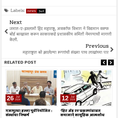
Labels:
news
342
Next
जमात-ए-इस्लामी हिंद महाराष्ट्र, अवकाॅफ विभाग ने विद्यमान वक्फ
बोर्ड बरखास्त करून सरकारकडे प्रशासकीय समिती नेमण्याची मागणी
केली.
Previous
महाराष्ट्रात बरे झालेल्या रूग्णांची संख्या पाच लाखांच्या पार
RELATED POST
26
12
Jul
Jul
2024
2024
गजापूरचा हल्ला पूर्वनियोजित :
‘हिट अँड रन’ प्रकरणांबाबत
म
संस्थांचा निष्कर्ष
समाजाने सामूहिक आत्मशोध
या