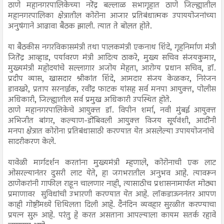
ठाणे महानगरपालिकेच्या नरेंद्र बल्लाळ सभागृहात ठाणे जिल्ह्यातील
महानगरपालिका क्षेत्रातील कोरोना आजार प्रतिबंधात्मक उपाययोजनांच्या
अनुषंगाने आढावा बैठक झाली. त्यात ते बोलत होते.
या बैठकीस नगरविकासमंत्री तथा पालकमंत्री एकनाथ शिंदे, गृहनिर्माण मंत्री
जितेंद्र आव्हाड, पर्यावरण मंत्री आदित्य ठाकरे, मुख्य सचिव संजयकुमार,
मुख्यमंत्री महोदयांचे सल्लागार अजोय मेहता, आरोग्य प्रधान सचिव, डॉ.
प्रदीप व्यास, खासदार श्रीकांत शिंदे, आमदार संजय केळकर, निरंजन
डावखरे, प्रताप सरनाईक, रवींद्र फाटक यांसह सर्व मनपा आयुक्त, पोलीस
अधिकारी, जिल्ह्यातील सर्व प्रमुख अधिकारी उपस्थित होते.
ठाणे महानगरपालिकेचे आयुक्त डॉ. विपीन शर्मा, नवी मुंबई आयुक्त
अभिजीत बांगर, कल्याण-डोंबिवली आयुक्त विजय सूर्यवंशी, आदींनी
मनपा क्षेत्रात कोरोना प्रतिबंधासाठी करण्यात येत असलेल्या उपाययोजनांचे
सादरीकरण केले.
यावेळी मार्गदर्शन करतांना मुख्यमंत्री म्हणाले, कोरोनाची एक लाट
ओसरल्यानंतर दुसरी लाट येते, हा जगभरातील अनुभव आहे. त्यावरून
ठाणेकरांनी गाफील राहून चालणार नाही, त्यासाठीच प्रशासनामार्फत मोठ्या
प्रमाणावर सुविधांची उभारणी करण्यात येत आहे. लॉकडाऊननंतर आपण
काही गोष्टींमध्ये शिथिलता दिली आहे. दैनंदिन व्यवहार सुरळीत करण्याचा
प्रयत्न सुरु आहे. परंतु हे करत असताना आपल्याला कायम सतर्क रहावे