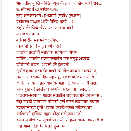
भारतातील मुस्लिमकेंद्रित न्यूज चॅनलची जोखिम आणि शक...
२८ ऑगस्ट ते ०३ सप्टेंबर २०२०
सूरह अल्अनआम : ईशवाणी (सुबोध कुरआन)
पर्यावरण संरक्षण आणि नैतिक मूल्ये – ९
राष्ट्रीय शैक्षणिक धोरण २०१९ : एक चर्चा
मन करा रे प्रसन्न - - -
बेरोजगारीचे महाभयंकर संकट
तरूणांनी स्व:चे नेतृत्व उभे करावे !
कोर्टाचा तब्लीगी संबंधीचा स्वागतार्ह निर्णय
काँग्रेस : भारतीय राजकारणातील एक समृद्ध अडगळ
कोरोनाचे संकट : आपत्ती की ईष्टापती
सुनीलकुमार सरनाईक यांची खानदेश पत्रकार संघाच्या ज्...
जमात-ए-इस्लामी हिंद महाराष्ट्र, अवकाॅफ विभाग ने वि...
कोरोना सोबतच इतर बाबींवर महापालिका यंत्रणांनी लक्ष...
महाराष्ट्रात बरे झालेल्या रूग्णांची संख्या पाच लाख...
कळवण-सुरगाणा मतदार संघातील लघुपाटबंधारे प्रकल्पांस...
रोहा तांबडी प्रकरणात चौकशी पूर्ण करून लवकरात लवकर ...
राज्यपालांच्या हस्ते भामला फाउंडेशनच्या संकेतस्थळा...
आदिवासी मुस्लिम महान योद्धा एर्तगुरूल गाज़ी
इमान मातीशी : माणुसकीचा सर्जन सोहळा साजरा करणारी क...
पंख आम्ही देतो उंच भरारी तुम्ही घ्या