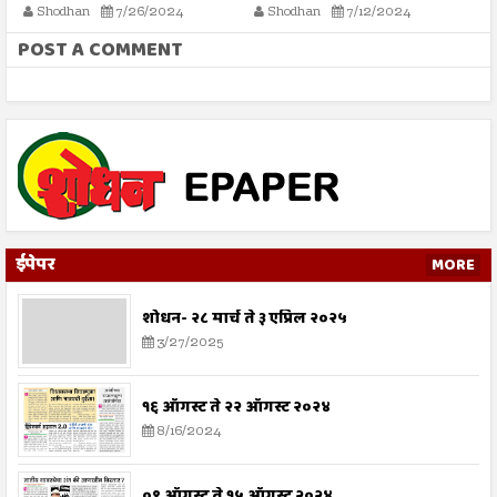
करण्याची गरज - मौलाना
ग
Shodhan
7/26/2024
Shodhan
7/12/2024
इलियास खान फलाही
क
POST A COMMENT
ईपेपर
MORE
शोधन- २८ मार्च ते ३ एप्रिल २०२५
3/27/2025
१६ ऑगस्ट ते २२ ऑगस्ट २०२४
8/16/2024
०९ ऑगस्ट ते १५ ऑगस्ट २०२४