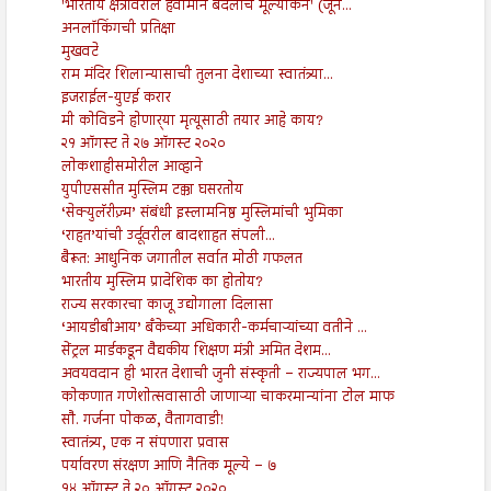
'भारतीय क्षेत्रावरील हवामान बदलाचे मूल्यांकन' (जून...
अनलॉकिंगची प्रतिक्षा
मुखवटे
राम मंदिर शिलान्यासाची तुलना देशाच्या स्वातंत्र्या...
इजराईल-युएई करार
मी कोविडने होणार्‍या मृत्यूसाठी तयार आहे काय?
२१ ऑगस्ट ते २७ ऑगस्ट २०२०
लोकशाहीसमोरील आव्हाने
युपीएससीत मुस्लिम टक्का घसरतोय
‘सेक्युलॅरीज़्म’ संबंधी इस्लामनिष्ठ मुस्लिमांची भुमिका
‘राहत’यांची उर्दूवरील बादशाहत संपली...
बैरूत: आधुनिक जगातील सर्वात मोठी गफलत
भारतीय मुस्लिम प्रादेशिक का होतोय?
राज्य सरकारचा काजू उद्योगाला दिलासा
‘आयडीबीआय’ बँकेच्या अधिकारी-कर्मचाऱ्यांच्या वतीने ...
सेंट्रल मार्डकडून वैद्यकीय शिक्षण मंत्री अमित देशम...
अवयवदान ही भारत देशाची जुनी संस्कृती – राज्यपाल भग...
कोकणात गणेशोत्सवासाठी जाणाऱ्या चाकरमान्यांना टोल माफ
सौ. गर्जना पोकळ, वैतागवाडी!
स्वातंत्र्य, एक न संपणारा प्रवास
पर्यावरण संरक्षण आणि नैतिक मूल्ये – ७
१४ ऑगस्ट ते २० ऑगस्ट २०२०