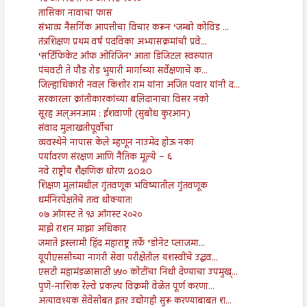
तासिका नावाचा फास
संभाव्य नैसर्गिक आपत्तीचा विचार करून ‘जम्बो कोविड ...
तंत्रशिक्षण प्रथम वर्ष पदविका अभ्यासक्रमांची प्रवे...
‘सर्टिफिकेट ऑफ ओरिजिन’ आता डिजिटल स्वरुपात
पंचवटी ते पौड रोड भुयारी मार्गाच्या सर्वेक्षणाचे क...
जिल्हाधिकारी नवल किशोर राम यांना अजित पवार यांनी द...
सरकारला क्रांतीकारकांच्या बलिदानाचा विसर नको
सूरह अल्अनआम : ईशवाणी (सुबोध कुरआन)
संवाद मुलाखतीपूर्वीचा
व्यवस्थेने नापास केले म्हणून नाउमेद होऊ नका
पर्यावरण संरक्षण आणि नैतिक मूल्ये – ६
नवे राष्ट्रीय शैक्षणिक धोरण 2020
शिक्षण मुलांमधील गुंतवणूक भविष्यातील गुंतवणूक
धर्मनिरपेक्षतेचे तत्व धोक्यात!
०७ ऑगस्ट ते १३ ऑगस्ट २०२०
माझे राशन माझा अधिकार
जमाते इस्लामी हिंद महाराष्ट्र तर्फे "डोनेट प्लाजमा...
यूपीएससीच्या नागरी सेवा परीक्षेतील यशस्वींचे उद्धव...
एसटी महामंडळासाठी ५५० कोटींचा निधी देण्याचा उपमुख्...
पुणे-नाशिक रेल्वे प्रकल्प विक्रमी वेळेत पूर्ण करणा...
अत्यावश्यक सेवेसोबत इतर उद्योगही सुरू करण्याबाबत श...