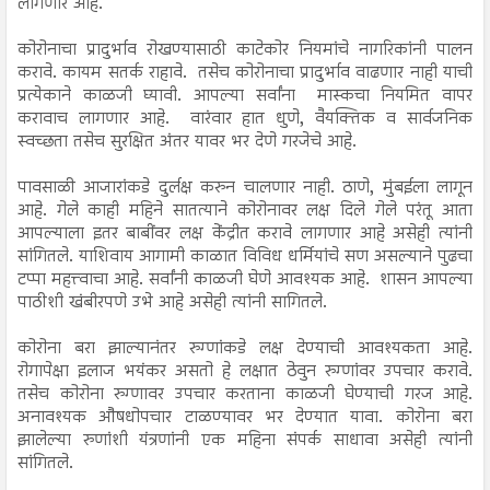
लागणार आहे.
कोरोनाचा प्रादुर्भाव रोखण्यासाठी काटेकोर नियमांचे नागरिकांनी पालन
करावे. कायम सतर्क राहावे. तसेच कोरोनाचा प्रादुर्भाव वाढणार नाही याची
प्रत्येकाने काळजी घ्यावी. आपल्या सर्वांना मास्कचा नियमित वापर
करावाच लागणार आहे. वारंवार हात धुणे, वैयक्तिक व सार्वजनिक
स्वच्छता तसेच सुरक्षित अंतर यावर भर देणे गरजेचे आहे.
पावसाळी आजारांकडे दुर्लक्ष करुन चालणार नाही. ठाणे, मुंबईला लागून
आहे. गेले काही महिने सातत्याने कोरोनावर लक्ष दिले गेले परंतू आता
आपल्याला इतर बाबींवर लक्ष केंद्रीत करावे लागणार आहे असेही त्यांनी
सांगितले. याशिवाय आगामी काळात विविध धर्मियांचे सण असल्याने पुढचा
टप्पा महत्त्वाचा आहे. सर्वांनी काळजी घेणे आवश्यक आहे. शासन आपल्या
पाठीशी खंबीरपणे उभे आहे असेही त्यांनी सागितले.
कोरोना बरा झाल्यानंतर रुग्णांकडे लक्ष देण्याची आवश्यकता आहे.
रोगापेक्षा इलाज भयंकर असतो हे लक्षात ठेवुन रुग्णांवर उपचार करावे.
तसेच कोरोना रुग्णावर उपचार करताना काळजी घेण्याची गरज आहे.
अनावश्यक औषधोपचार टाळण्यावर भर देण्यात यावा. कोरोना बरा
झालेल्या रुणांशी यंत्रणांनी एक महिना संपर्क साधावा असेही त्यांनी
सांगितले.