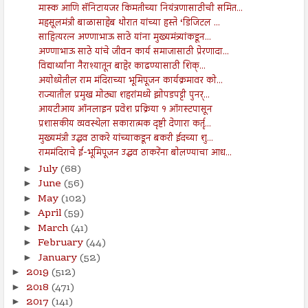
मास्क आणि सॅनिटायजर किमतीच्या नियंत्रणासाठीची समित...
महसूलमंत्री बाळासाहेब थोरात यांच्या हस्ते ‘डिजिटल ...
साहित्यरत्न अण्णाभाऊ साठे यांना मुख्यमंत्र्यांकडून...
अण्णाभाऊ साठे यांचे जीवन कार्य समाजासाठी प्रेरणादा...
विद्यार्थ्यांना नैराश्यातून बाहेर काढण्यासाठी शिक्...
अयोध्येतील राम मंदिराच्या भूमिपूजन कार्यक्रमावर को...
राज्यातील प्रमुख मोठ्या शहरांमध्ये झोपडपट्टी पुनर्...
आयटीआय ऑनलाइन प्रवेश प्रक्रिया १ ऑगस्टपासून
प्रशासकीय व्यवस्थेला सकारात्मक दृष्टी देणारा कर्तृ...
मुख्यमंत्री उद्धव ठाकरे यांच्याकडून बकरी ईदच्या शु...
राममंदिराचे ई-भूमिपूजन उद्धव ठाकरेंना बोलण्याचा आध...
July
(68)
►
June
(56)
►
May
(102)
►
April
(59)
►
March
(41)
►
February
(44)
►
January
(52)
►
2019
(512)
►
2018
(471)
►
2017
(141)
►