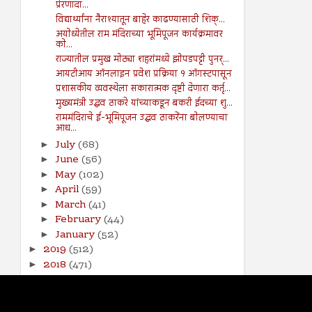
प्रेरणादा...
विद्यार्थ्यांना नैराश्यातून बाहेर काढण्यासाठी शिक्...
अयोध्येतील राम मंदिराच्या भूमिपूजन कार्यक्रमावर
को...
राज्यातील प्रमुख मोठ्या शहरांमध्ये झोपडपट्टी पुनर्...
आयटीआय ऑनलाइन प्रवेश प्रक्रिया १ ऑगस्टपासून
प्रशासकीय व्यवस्थेला सकारात्मक दृष्टी देणारा कर्तृ...
मुख्यमंत्री उद्धव ठाकरे यांच्याकडून बकरी ईदच्या शु...
राममंदिराचे ई-भूमिपूजन उद्धव ठाकरेंना बोलण्याचा
आध...
July
(68)
►
June
(56)
►
May
(102)
►
April
(59)
►
March
(41)
►
February
(44)
►
January
(52)
►
2019
(512)
►
2018
(471)
►
2017
(141)
►