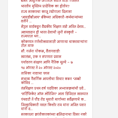
बैरूत: आधुनिक जगातील सर्वात मोठी गफलत
भारतीय मुस्लिम प्रादेशिक का होतोय?
राज्य सरकारचा काजू उद्योगाला दिलासा
‘आयडीबीआय’ बँकेच्या अधिकारी-कर्मचाऱ्यांच्या
वतीने ...
सेंट्रल मार्डकडून वैद्यकीय शिक्षण मंत्री अमित देशम...
अवयवदान ही भारत देशाची जुनी संस्कृती –
राज्यपाल भग...
कोकणात गणेशोत्सवासाठी जाणाऱ्या चाकरमान्यांना
टोल माफ
सौ. गर्जना पोकळ, वैतागवाडी!
स्वातंत्र्य, एक न संपणारा प्रवास
पर्यावरण संरक्षण आणि नैतिक मूल्ये – ७
१४ ऑगस्ट ते २० ऑगस्ट २०२०
तासिका नावाचा फास
संभाव्य नैसर्गिक आपत्तीचा विचार करून ‘जम्बो
कोविड ...
तंत्रशिक्षण प्रथम वर्ष पदविका अभ्यासक्रमांची प्रवे...
‘सर्टिफिकेट ऑफ ओरिजिन’ आता डिजिटल स्वरुपात
पंचवटी ते पौड रोड भुयारी मार्गाच्या सर्वेक्षणाचे क...
जिल्हाधिकारी नवल किशोर राम यांना अजित पवार
यांनी द...
सरकारला क्रांतीकारकांच्या बलिदानाचा विसर नको