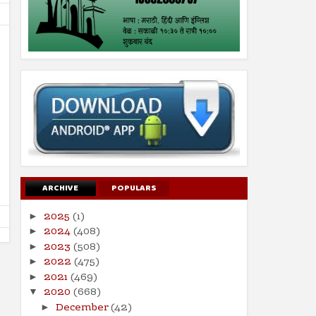
14
09
Jun
Aug
2024
2024
ऑनलाइन जुगारामुळे आर्थिक, मानसिक
98 वे अखिल भारतीय मराठी साह
समस्येसह आत्महत्यांमध्ये होतेय वाढ
संमेलन
Shodhan
6/14/2024
Shodhan
8/9/2024
ARCHIVE
POPULARS
2025
(1)
►
2024
(408)
►
2023
(508)
►
2022
(475)
►
2021
(469)
►
2020
(668)
▼
December
(42)
►