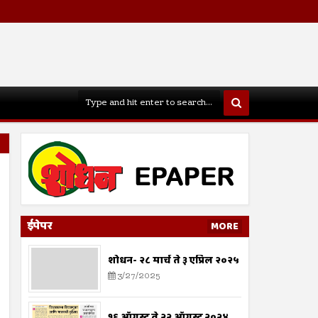
ईपेपर
MORE
शोधन- २८ मार्च ते ३ एप्रिल २०२५
3/27/2025
१६ ऑगस्ट ते २२ ऑगस्ट २०२४