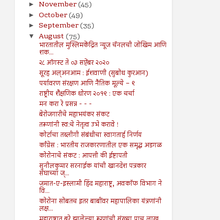
November
(45)
►
October
(49)
►
September
(35)
►
August
(75)
▼
भारतातील मुस्लिमकेंद्रित न्यूज चॅनलची जोखिम आणि
शक...
२८ ऑगस्ट ते ०३ सप्टेंबर २०२०
सूरह अल्अनआम : ईशवाणी (सुबोध कुरआन)
पर्यावरण संरक्षण आणि नैतिक मूल्ये – ९
राष्ट्रीय शैक्षणिक धोरण २०१९ : एक चर्चा
मन करा रे प्रसन्न - - -
बेरोजगारीचे महाभयंकर संकट
तरूणांनी स्व:चे नेतृत्व उभे करावे !
कोर्टाचा तब्लीगी संबंधीचा स्वागतार्ह निर्णय
काँग्रेस : भारतीय राजकारणातील एक समृद्ध अडगळ
कोरोनाचे संकट : आपत्ती की ईष्टापती
सुनीलकुमार सरनाईक यांची खानदेश पत्रकार
संघाच्या ज्...
जमात-ए-इस्लामी हिंद महाराष्ट्र, अवकाॅफ विभाग ने
वि...
कोरोना सोबतच इतर बाबींवर महापालिका यंत्रणांनी
लक्ष...
महाराष्ट्रात बरे झालेल्या रूग्णांची संख्या पाच लाख...