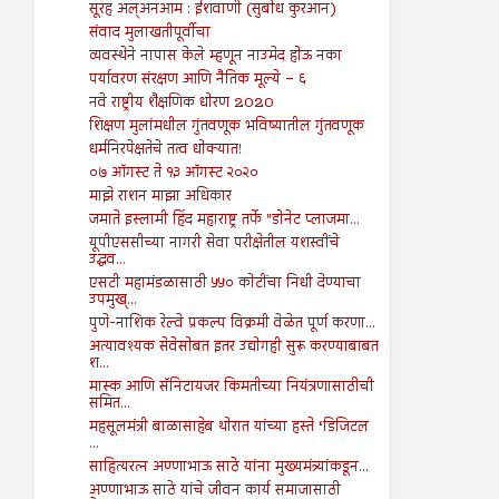
सूरह अल्अनआम : ईशवाणी (सुबोध कुरआन)
संवाद मुलाखतीपूर्वीचा
व्यवस्थेने नापास केले म्हणून नाउमेद होऊ नका
पर्यावरण संरक्षण आणि नैतिक मूल्ये – ६
नवे राष्ट्रीय शैक्षणिक धोरण 2020
शिक्षण मुलांमधील गुंतवणूक भविष्यातील गुंतवणूक
धर्मनिरपेक्षतेचे तत्व धोक्यात!
०७ ऑगस्ट ते १३ ऑगस्ट २०२०
माझे राशन माझा अधिकार
जमाते इस्लामी हिंद महाराष्ट्र तर्फे "डोनेट प्लाजमा...
यूपीएससीच्या नागरी सेवा परीक्षेतील यशस्वींचे
उद्धव...
एसटी महामंडळासाठी ५५० कोटींचा निधी देण्याचा
उपमुख्...
पुणे-नाशिक रेल्वे प्रकल्प विक्रमी वेळेत पूर्ण करणा...
अत्यावश्यक सेवेसोबत इतर उद्योगही सुरू करण्याबाबत
श...
मास्क आणि सॅनिटायजर किमतीच्या नियंत्रणासाठीची
समित...
महसूलमंत्री बाळासाहेब थोरात यांच्या हस्ते ‘डिजिटल
...
साहित्यरत्न अण्णाभाऊ साठे यांना मुख्यमंत्र्यांकडून...
अण्णाभाऊ साठे यांचे जीवन कार्य समाजासाठी