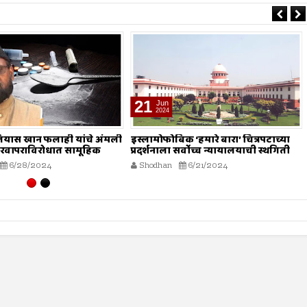
21
Jun
2024
ियास खान फलाही यांचे अंमली
इस्लामोफोबिक ‘हमारे बारा’ चित्रपटाच्या
ा गैरवापराविरोधात सामूहिक
प्रदर्शनाला सर्वोच्च न्यायालयाची स्थगिती
 आवाहन
6/28/2024
Shodhan
6/21/2024