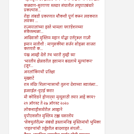
कळवण-सुरगाणा मतदार संघातील लघुपाटबंधारे
प्रकल्पांस...
रोहा तांबडी प्रकरणात चौकशी पूर्ण करून लवकरात
लवकर ...
राज्यपालांच्या हस्ते भामला फाउंडेशनच्या
संकेतस्थळा...
आदिवासी मुस्लिम महान योद्धा एर्तगुरूल गाज़ी
इमान मातीशी : माणुसकीचा सर्जन सोहळा साजरा
करणारी क...
पंख आम्ही देतो उंच भरारी तुम्ही घ्या
'भारतीय क्षेत्रावरील हवामान बदलाचे मूल्यांकन'
(जून...
अनलॉकिंगची प्रतिक्षा
मुखवटे
राम मंदिर शिलान्यासाची तुलना देशाच्या स्वातंत्र्या...
इजराईल-युएई करार
मी कोविडने होणार्‍या मृत्यूसाठी तयार आहे काय?
२१ ऑगस्ट ते २७ ऑगस्ट २०२०
लोकशाहीसमोरील आव्हाने
युपीएससीत मुस्लिम टक्का घसरतोय
‘सेक्युलॅरीज़्म’ संबंधी इस्लामनिष्ठ मुस्लिमांची भुमिका
‘राहत’यांची उर्दूवरील बादशाहत संपली...