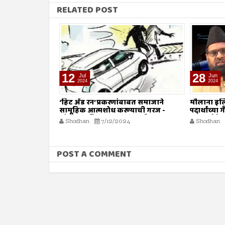
RELATED POST
12
28
Jul
Jun
2024
2024
जित : संस्थांचा
‘हिट अँड रन’ प्रकरणांबाबत समाजाने
मौलाना इल
सामूहिक आत्मशोध करण्याची गरज -
पदार्थांच्य
मौलाना इलियास खान फलाही
कारवाईचे
4
Shodhan
7/12/2024
Shodhan
POST A COMMENT