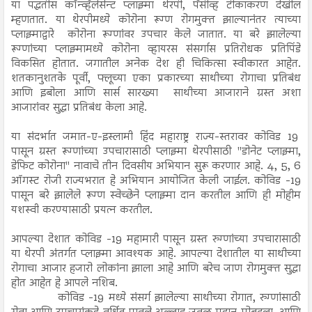
या पद्धतीस कॉन्व्हॅलेसेन्ट प्लाझ्मा थेरपी, पॅसीव्ह टीकाकरण देखील
म्हणतात. या थेरपीमध्ये कोरोना रूग्ण रोगमुक्त झाल्यानंतर त्याच्या
प्लाझ्माद्वारे कोरोना रूग्णांवर उपचार केले जातात. या बरे झालेल्या
रूग्णांच्या प्लाझ्मामध्ये कोरोना व्हायरस संसर्गास प्रतिरोधक प्रतिपिंडे
विकसित होतात. जगातील अनेक देश ही चिकित्सा स्वीकारत आहेत.
शतकानुशतके पूर्वी, फ्लूच्या एका प्रकारच्या साथीच्या रोगाचा प्रतिबंध
आणि इबोला आणि सार्स सारख्या साथीच्या आजाराने ग्रस्त अशा
आजारांवर सुद्धा प्रतिबंध केला आहे.
या संदर्भात जमात-ए-इस्लामी हिंद महाराष्ट्र राज्य-स्तरावर कोविड 19
पासून ग्रस्त रूग्णांच्या उपचारासाठी प्लाझ्मा थेरपीसाठी "डोनेट प्लाझ्मा,
डेफिट कोरोना" नावाचे तीन दिवसीय अभियान सुरू करणार आहे. 4, 5, 6
ऑगस्ट रोजी राज्यभरात हे अभियान आयोजित केली जाईल. कोविड -19
पासून बरे झालेले रूग्ण स्वेच्छेने प्लाझ्मा दान करतील आणि ही मोहीम
यशस्वी करण्यासाठी प्रयत्न करतील.
आपल्या देशात कोविड -19 महामारी पासून ग्रस्त रुग्णांच्या उपचारासाठी
या थेरपी अंतर्गत प्लाझ्मा आवश्यक आहे. आपल्या देशातील या साथीच्या
रोगाचा आजार हजारो लोकांना झाला आहे आणि बरेच जाण रोगमुक्त सुद्धा
होत आहेत हे आपले नशिब.
कोविड -19 मध्ये संसर्ग झालेल्या साथीच्या रोगात, रुग्णांसाठी