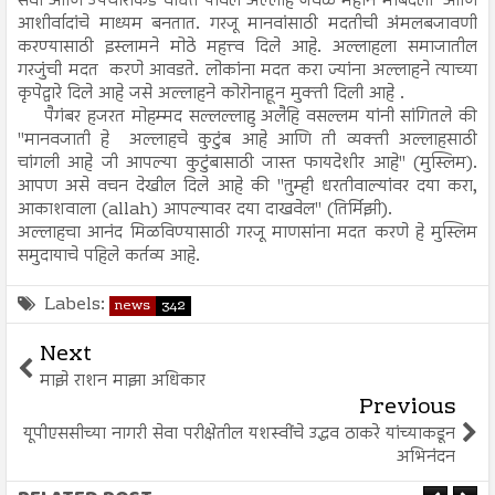
सेवा आणि उपचारांकडे वर्धित पावले अल्लाह जवळ महान मोबदला आणि
आशीर्वादांचे माध्यम बनतात. गरजू मानवांसाठी मदतीची अंमलबजावणी
करण्यासाठी इस्लामने मोठे महत्त्व दिले आहे. अल्लाहला समाजातील
गरजुंची मदत करणे आवडते. लोकांना मदत करा ज्यांना अल्लाहने त्याच्या
कृपेद्वारे दिले आहे जसे अल्लाहने कोरोनाहून मुक्ती दिली आहे .
पैगंबर हजरत मोहम्मद सल्लल्लाहु अलैहि वसल्लम यांनी सांगितले की
"मानवजाती हे अल्लाहचे कुटुंब आहे आणि ती व्यक्ती अल्लाहसाठी
चांगली आहे जी आपल्या कुटुंबासाठी जास्त फायदेशीर आहे" (मुस्लिम).
आपण असे वचन देखील दिले आहे की "तुम्ही धरतीवाल्यांवर दया करा,
आकाशवाला (allah) आपल्यावर दया दाखवेल" (तिर्मिझी).
अल्लाहचा आनंद मिळविण्यासाठी गरजू माणसांना मदत करणे हे मुस्लिम
समुदायाचे पहिले कर्तव्य आहे.
Labels:
news
342
Next
माझे राशन माझा अधिकार
Previous
यूपीएससीच्या नागरी सेवा परीक्षेतील यशस्वींचे उद्धव ठाकरे यांच्याकडून
अभिनंदन