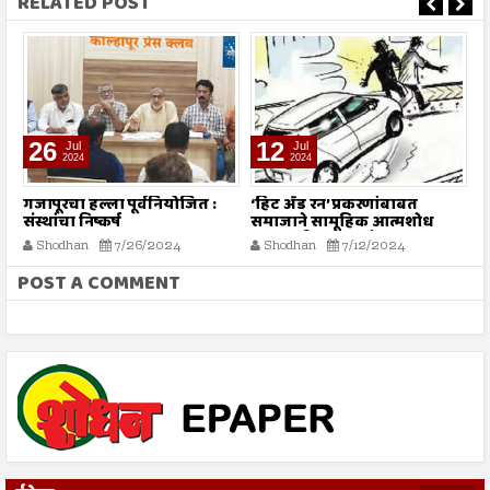
RELATED POST
26
12
Jul
Jul
2024
2024
गजापूरचा हल्ला पूर्वनियोजित :
‘हिट अँड रन’ प्रकरणांबाबत
म
संस्थांचा निष्कर्ष
समाजाने सामूहिक आत्मशोध
या
करण्याची गरज - मौलाना
ग
Shodhan
7/26/2024
Shodhan
7/12/2024
इलियास खान फलाही
क
POST A COMMENT