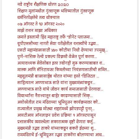
नवे राष्ट्रीय शैक्षणिक धोरण 2020
शिक्षण मुलांमधील गुंतवणूक भविष्यातील गुंतवणूक
धर्मनिरपेक्षतेचे तत्व धोक्यात!
०७ ऑगस्ट ते १३ ऑगस्ट २०२०
माझे राशन माझा अधिकार
जमाते इस्लामी हिंद महाराष्ट्र तर्फे "डोनेट प्लाजमा...
यूपीएससीच्या नागरी सेवा परीक्षेतील यशस्वींचे उद्धव...
एसटी महामंडळासाठी ५५० कोटींचा निधी देण्याचा उपमुख्...
पुणे-नाशिक रेल्वे प्रकल्प विक्रमी वेळेत पूर्ण करणा...
अत्यावश्यक सेवेसोबत इतर उद्योगही सुरू करण्याबाबत श...
मास्क आणि सॅनिटायजर किमतीच्या नियंत्रणासाठीची समित...
महसूलमंत्री बाळासाहेब थोरात यांच्या हस्ते ‘डिजिटल ...
साहित्यरत्न अण्णाभाऊ साठे यांना मुख्यमंत्र्यांकडून...
अण्णाभाऊ साठे यांचे जीवन कार्य समाजासाठी प्रेरणादा...
विद्यार्थ्यांना नैराश्यातून बाहेर काढण्यासाठी शिक्...
अयोध्येतील राम मंदिराच्या भूमिपूजन कार्यक्रमावर को...
राज्यातील प्रमुख मोठ्या शहरांमध्ये झोपडपट्टी पुनर्...
आयटीआय ऑनलाइन प्रवेश प्रक्रिया १ ऑगस्टपासून
प्रशासकीय व्यवस्थेला सकारात्मक दृष्टी देणारा कर्तृ...
मुख्यमंत्री उद्धव ठाकरे यांच्याकडून बकरी ईदच्या शु...
राममंदिराचे ई-भूमिपूजन उद्धव ठाकरेंना बोलण्याचा आध...