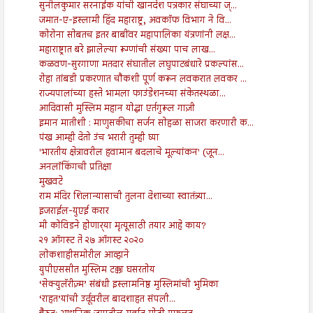
सुनीलकुमार सरनाईक यांची खानदेश पत्रकार संघाच्या ज्...
जमात-ए-इस्लामी हिंद महाराष्ट्र, अवकाॅफ विभाग ने वि...
कोरोना सोबतच इतर बाबींवर महापालिका यंत्रणांनी लक्ष...
महाराष्ट्रात बरे झालेल्या रूग्णांची संख्या पाच लाख...
कळवण-सुरगाणा मतदार संघातील लघुपाटबंधारे प्रकल्पांस...
रोहा तांबडी प्रकरणात चौकशी पूर्ण करून लवकरात लवकर ...
राज्यपालांच्या हस्ते भामला फाउंडेशनच्या संकेतस्थळा...
आदिवासी मुस्लिम महान योद्धा एर्तगुरूल गाज़ी
इमान मातीशी : माणुसकीचा सर्जन सोहळा साजरा करणारी क...
पंख आम्ही देतो उंच भरारी तुम्ही घ्या
'भारतीय क्षेत्रावरील हवामान बदलाचे मूल्यांकन' (जून...
अनलॉकिंगची प्रतिक्षा
मुखवटे
राम मंदिर शिलान्यासाची तुलना देशाच्या स्वातंत्र्या...
इजराईल-युएई करार
मी कोविडने होणार्‍या मृत्यूसाठी तयार आहे काय?
२१ ऑगस्ट ते २७ ऑगस्ट २०२०
लोकशाहीसमोरील आव्हाने
युपीएससीत मुस्लिम टक्का घसरतोय
‘सेक्युलॅरीज़्म’ संबंधी इस्लामनिष्ठ मुस्लिमांची भुमिका
‘राहत’यांची उर्दूवरील बादशाहत संपली...