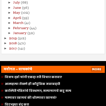
July
(68)
►
June
(56)
►
May
(102)
►
April
(59)
►
March
(41)
►
February
(44)
►
January
(52)
►
2019
(512)
►
2018
(471)
►
2017
(141)
►
मनोगत – वाचकांचे
MORE
विजय दर्डा यांनी एकदा तरी विचार करावा?
आत्महत्या रोखणे ही कौटुंबिक जबाबदारी
काश्मिरी पंडितांचे विस्थापन, सत्यामागचे कटू सत्य
मरणावर रडायचं की धोरणावर रडायचं?
विटभट्ट्या बंद करा