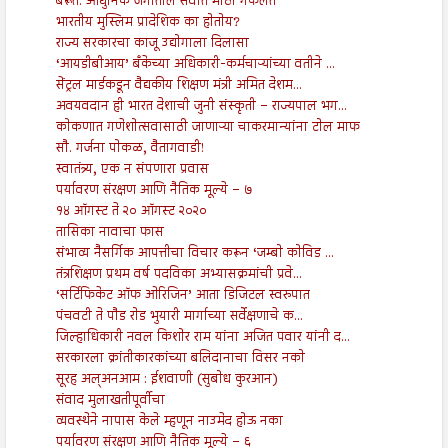
बैरूत: आधुनिक जगातील सर्वात मोठी गफलत
भारतीय मुस्लिम प्रादेशिक का होतोय?
राज्य सरकारचा काजू उद्योगाला दिलासा
‘आयडीबीआय’ बँकेच्या अधिकारी-कर्मचाऱ्यांच्या वतीने ...
सेंट्रल मार्डकडून वैद्यकीय शिक्षण मंत्री अमित देशम...
अवयवदान ही भारत देशाची जुनी संस्कृती – राज्यपाल भग...
कोकणात गणेशोत्सवासाठी जाणाऱ्या चाकरमान्यांना टोल माफ
सौ. गर्जना पोकळ, वैतागवाडी!
स्वातंत्र्य, एक न संपणारा प्रवास
पर्यावरण संरक्षण आणि नैतिक मूल्ये – ७
१४ ऑगस्ट ते २० ऑगस्ट २०२०
तासिका नावाचा फास
संभाव्य नैसर्गिक आपत्तीचा विचार करून ‘जम्बो कोविड ...
तंत्रशिक्षण प्रथम वर्ष पदविका अभ्यासक्रमांची प्रवे...
‘सर्टिफिकेट ऑफ ओरिजिन’ आता डिजिटल स्वरुपात
पंचवटी ते पौड रोड भुयारी मार्गाच्या सर्वेक्षणाचे क...
जिल्हाधिकारी नवल किशोर राम यांना अजित पवार यांनी द...
सरकारला क्रांतीकारकांच्या बलिदानाचा विसर नको
सूरह अल्अनआम : ईशवाणी (सुबोध कुरआन)
संवाद मुलाखतीपूर्वीचा
व्यवस्थेने नापास केले म्हणून नाउमेद होऊ नका
पर्यावरण संरक्षण आणि नैतिक मूल्ये – ६