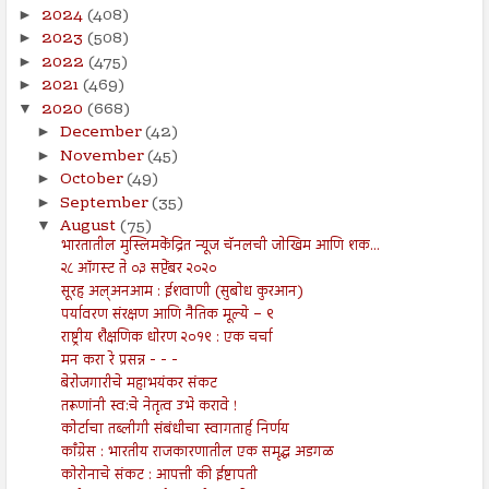
2024
(408)
►
2023
(508)
►
2022
(475)
►
2021
(469)
►
2020
(668)
▼
December
(42)
►
November
(45)
►
October
(49)
►
September
(35)
►
August
(75)
▼
भारतातील मुस्लिमकेंद्रित न्यूज चॅनलची जोखिम आणि शक...
२८ ऑगस्ट ते ०३ सप्टेंबर २०२०
सूरह अल्अनआम : ईशवाणी (सुबोध कुरआन)
पर्यावरण संरक्षण आणि नैतिक मूल्ये – ९
राष्ट्रीय शैक्षणिक धोरण २०१९ : एक चर्चा
मन करा रे प्रसन्न - - -
बेरोजगारीचे महाभयंकर संकट
तरूणांनी स्व:चे नेतृत्व उभे करावे !
कोर्टाचा तब्लीगी संबंधीचा स्वागतार्ह निर्णय
काँग्रेस : भारतीय राजकारणातील एक समृद्ध अडगळ
कोरोनाचे संकट : आपत्ती की ईष्टापती