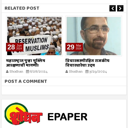
RELATED POST
28
29
Jun
Mar
2024
2024
े
महाराष्ट्रात पुन्हा मुस्लिम
विचारसरणीरहित राजकीय
‘
आरक्षणाची मागणी!
विचारधारेचा उदय
Shodhan
6/28/2024
Shodhan
3/29/2024
POST A COMMENT