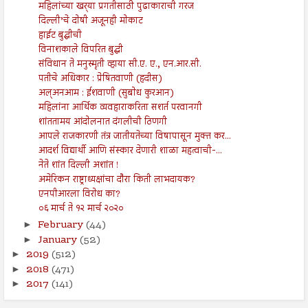
महिलांच्या खर्‍या प्रगतीसाठी पुढाकाराची गरज
दिल्ली’चे दोषी अजूनही मोकाट
हाईट बुद्धीची
विनाशकाले विपरित बुद्धी
संविधान ते मनुस्मृती व्हाया सी.ए. ए., एन.आर.सी.
पतीचे अधिकार : प्रेषितवाणी (हदीस)
अल्अनआम : ईशवाणी (सुबोध कुरआन)
महिलांना आर्थिक व्यवहाराकरिता सशर्त परवानगी
शांततामय आंदोलनात दंगलीची ठिणगी
आपले राजकारणी तंत्र जातीयतेच्या विषापासून मुक्त कर...
आदर्श विद्यार्थी आणि संस्कार देणारी शाळा महत्वाची-...
नेते शांत दिल्ली अशांत !
अमेरिकन राष्ट्राध्यक्षांचा दौरा किती लाभदायक?
एनपीआरला विरोध का?
०६ मार्च ते १२ मार्च २०२०
February
(44)
►
January
(52)
►
2019
(512)
►
2018
(471)
►
2017
(141)
►