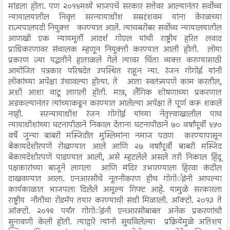
मांडला होता. पण २०१४मध्ये भाजपचे सरकार सत्तेवर आल्यानंतर सर्वोच्च
न्यायालयातील निवृत्त सरन्यायाधीश सस्रfशवम यांना केरळच्या
राज्यपालपदी नियुक्त करण्यात आले. त्याचबरोबर सर्वोच्च न्यायालयातील
आणखी एक न्यायमूर्ती आदर्श गोएल यांची राष्ट्रीय हरित लवाद
प्राधिकरणावर संचालक म्हणून नियुक्ती करण्यात आली होती. लोया
प्रकरण ज्या पद्धतीने हाताळले गेले त्यावर चिंता व्यक्त करण्यासाठी
आयोजित पत्रकार परिषदेत उपस्थित राहून न्या. रंजन गोगोई यांनी
लोकांच्या अपेक्षा उंचावल्या होत्या. ते आता स्वतंत्र्यपणे काम करतील,
अशी आशा वाटू लागली होती. मात्र, लैंगिक शोषणाच्या प्रकरणात
अडकल्यानंतर त्यांच्याकडून करण्यात आलेल्या अपेक्षा ते पूर्ण करू शकले
नाही. सरन्यायाधीश रंजन गोगोई यांच्या नेतृत्त्वाखालील पाच
न्यायाधीशांच्या घटनापीठाने निकाल देताना घटनापीठाने ७० वर्षांपूर्वी ४५०
वर्षे जुन्या बाबरी मस्जिदीत मुस्लिमांना नमाज पठण करण्यापासून
बेकायदेशीरपणे रोखण्यात आले आणि २७ वर्षांपूर्वी बाबरी मस्जिद
बेकायदेशीरपणे पाडण्यात आली, असे म्हटलेले असले तरी निकाल हिंदू
पक्षकारांच्या बाजूने लागला आणि मंदिर उभारण्याला हिरवा कंदील
दाखवण्यात आला. एनआरसीचे नूतनीकरण हीच गोगोर्इंनी आपल्या
कार्यकाळात भाजपला दिलेले अमूल्य गिफ्ट आहे. यामुळे सरकारला
राष्ट्रीय नीतीचा रोडमॅप तयार करण्याची संधी मिळाली. ऑक्टो. २०१३ ते
ऑक्टो. २०१९ पर्यंत गोगोर्इंनी एनआरसीबाबत अनेक प्रकरणांची
सुनावणी केली होती. त्याद्वारे त्यांनी सुचविलेल्या प्रक्रियेमुळे अतिशय