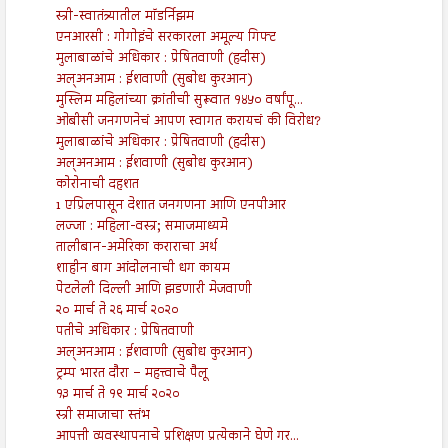
स्त्री-स्वातंत्र्यातील मॉडर्निझम
एनआरसी : गोगोइंचे सरकारला अमूल्य गिफ्ट
मुलाबाळांचे अधिकार : प्रेषितवाणी (हदीस)
अल्अनआम : ईशवाणी (सुबोध कुरआन)
मुस्लिम महिलांच्या क्रांतीची सुरूवात १४५० वर्षांपू...
ओबीसी जनगणनेचं आपण स्वागत करायचं की विरोध?
मुलाबाळांचे अधिकार : प्रेषितवाणी (हदीस)
अल्अनआम : ईशवाणी (सुबोध कुरआन)
कोरोनाची दहशत
1 एप्रिलपासून देशात जनगणना आणि एनपीआर
लज्जा : महिला-वस्त्र; समाजमाध्यमे
तालीबान-अमेरिका कराराचा अर्थ
शाहीन बाग आंदोलनाची धग कायम
पेटलेली दिल्ली आणि झडणारी मेजवाणी
२० मार्च ते २६ मार्च २०२०
पतीचे अधिकार : प्रेषितवाणी
अल्अनआम : ईशवाणी (सुबोध कुरआन)
ट्रम्प भारत दौरा – महत्त्वाचे पैलू
१३ मार्च ते १९ मार्च २०२०
स्त्री समाजाचा स्तंभ
आपत्ती व्यवस्थापनाचे प्रशिक्षण प्रत्येकाने घेणे गर...