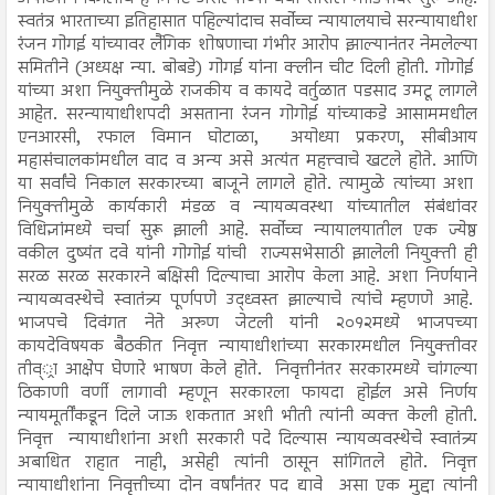
स्वतंत्र भारताच्या इतिहासात पहिल्यांदाच सर्वोच्च न्यायालयाचे सरन्यायाधीश
रंजन गोगई यांच्यावर लैंगिक शोषणाचा गंभीर आरोप झाल्यानंतर नेमलेल्या
समितीने (अध्यक्ष न्या. बोबडे) गोगई यांना क्लीन चीट दिली होती. गोगोई
यांच्या अशा नियुक्तीमुळे राजकीय व कायदे वर्तुळात पडसाद उमटू लागले
आहेत. सरन्यायाधीशपदी असताना रंजन गोगोई यांच्याकडे आसाममधील
एनआरसी, रफाल विमान घोटाळा, अयोध्या प्रकरण, सीबीआय
महासंचालकांमधील वाद व अन्य असे अत्यंत महत्त्वाचे खटले होते. आणि
या सर्वांचे निकाल सरकारच्या बाजूने लागले होते. त्यामुळे त्यांच्या अशा
नियुक्तीमुळे कार्यकारी मंडळ व न्यायव्यवस्था यांच्यातील संबंधांवर
विधिज्ञांमध्ये चर्चा सुरू झाली आहे. सर्वोच्च न्यायालयातील एक ज्येष्ठ
वकील दुष्यंत दवे यांनी गोगोई यांची राज्यसभेसाठी झालेली नियुक्ती ही
सरळ सरळ सरकारने बक्षिसी दिल्याचा आरोप केला आहे. अशा निर्णयाने
न्यायव्यवस्थेचे स्वातंत्र्य पूर्णपणे उद्ध्वस्त झाल्याचे त्यांचे म्हणणे आहे.
भाजपचे दिवंगत नेते अरुण जेटली यांनी २०१२मध्ये भाजपच्या
कायदेविषयक बैठकीत निवृत्त न्यायाधीशांच्या सरकारमधील नियुक्तीवर
तीव््रा आक्षेप घेणारे भाषण केले होते. निवृत्तीनंतर सरकारमध्ये चांगल्या
ठिकाणी वर्णी लागावी म्हणून सरकारला फायदा होईल असे निर्णय
न्यायमूर्तींकडून दिले जाऊ शकतात अशी भीती त्यांनी व्यक्त केली होती.
निवृत्त न्यायाधीशांना अशी सरकारी पदे दिल्यास न्यायव्यवस्थेचे स्वातंत्र्य
अबाधित राहात नाही, असेही त्यांनी ठासून सांगितले होते. निवृत्त
न्यायाधीशांना निवृत्तीच्या दोन वर्षांनंतर पद द्यावे असा एक मुद्दा त्यांनी