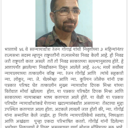
भारताचे ४६ वे सरन्यायाधीश रंजन गोगाई यांची निवृत्तीच्या ३ महिन्यांनंतर
राज्यसभा सदस्य म्हणून राष्ट्रपतींनी राज्यसभेवर निवड केली आहे. ही निवड
जरी राष्ट्रपती करत असले तरी ती निवड सरकारच्या सल्ल्यानुसारच होते. हे
आत्तापर्यंत झालेल्या निवडीवरुन दिसून आलेले आहे. २०१८ मध्ये सर्वोच्च
न्यायालयाच्या तत्कालीन वरिष्ठ न्या. रंजन गोगोई आणि त्यांचे सहकारी
न्या. लोकुर, न्या. जे. चेलमेश्वर आणि न्या. कुरियन जोसेफ यांनी एक
पत्रकार परिषद घेत तत्कालीन मुख्य न्यायाधीश दिपक मिश्रा यांच्या
विरोधात मोर्चा खोलला होता. या पत्रकार परिषदेत दिपक मिश्रा आणि
सरकारच्या नात्याबाबत भाष्य करण्यात आले होते. या वेळी या पत्रकार
परिषदेत न्यायाधीशांकडे येणाऱ्या खटल्यासंबधीत असणाऱ्या रोस्टरचा मुद्दा
उपस्थित करण्यात आला होता. अटकले लावली जात होती की, न्या. गोगोई
यांना सन्मानित केले जाईल. हा निर्णय न्यायपालिकेचे स्वातंत्र, निष्पक्षता
आणि अखंडता पुन्हा एकदा परिभाषित करतो. गोगोई यांनी दिलेल्या
अयोध्या निकालाचे हे गिफ्ट असल्याच्या चर्चा सोशल मीडियावर सुरु आहे.