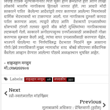
क्लिष्ट तांत्रिक मूल्यांकनानंतर त्यात चुका होणे क्रमप्राप्त होते आणि लाखो
लोकांचे भारतीय नागरिकत्व हिरावले जाणार होते. त्या आधारे मोदी
सरकारने पारित केलेल्या आदेशांद्वारे तयार करण्यात आलेल्या नियमांमध्ये
धार्मिक भेदभावाची भर टाकण्यात आली. यात नागरिकत्व दुरुस्ती कायदा
पारित करण्यात आला. त्याद्वारे सीएए आणि देशव्यापी एनआरसीच्या
धोक्याची टांगती तलवार सुमारे वीस कोटी मुस्लिमांच्या नागरिकत्वावर
लटकवली गेली. सरकारने अगोदरपासूनच एनपीआरसाठी आकडेवारी गोळा
करण्यास सुरूवात केली आहे, त्यांचा वापर एनआरसीसाठी करण्यात येईल.
भाजपने घेतलेल्या या निर्णयांविरूद्ध देशभरात निदर्शने सुरू असताना
गोगोर्इंचे उत्तराधिकारी मुख्य न्यायाधीश शरद बोबडे सीएएच्या संवैधानिक
वैधतेला आव्हान देण्यात आलेल्या पीठाचे अध्यक्षस्थान भूषवित आहेत.
- शाहजहान मगदुम
मो.:८९७६५३३४०४
Labels:
शाहजहान मगदुम
118
संपादकीय
337
Next
स्त्री-स्वातंत्र्यातील मॉडर्निझम
Previous
मुलाबाळांचे अधिकार : प्रेषितवाणी (हदीस)