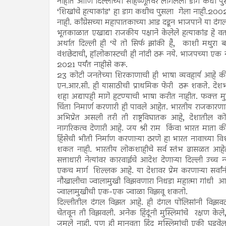
नाहीत आणि दिल्लीच्या सहिष्णूतेवर लागलेला डाग कधी पुसला
‘शिखांचे हत्याकांड’ हा डाग कधीच पुसला गेला नाही.20
नाही. काँग्रेसच्या महापातकाच्या आड दडून भाजपाने या दं
भूतकाळात एखाद्या राजकीय पक्षाने केलेले हत्याकांड हे व
अर्थात दिल्ली ही ‘ये तो सिर्फ झांकी है, काशी मथुरा
वंशछेदाची, हॉलोकास्टची ही नांदी ठरू नये. भाजपच्या एक न
2021 पर्यंत नाहीसे करू.
23 कोटी जनतेच्या शिरकाणाची ही भाषा व्यवहार्य आहे क
एन.आर.सी. ही यासाठीची प्राथमिक फेरी ठरू शकते. देशभ
शहा अद्यापही मागे हटण्याची भाषा करीत नाहीत. फक्त मु
चिंता निमार्ण करणारी ही पावले आहेत. भारतीय राजकारणाला 
अभिप्रेत असली तरी ती राष्ट्रविघातक आहे, देशातील कोट
नागरिकत्व देणारी आहे. जय श्री राम किंवा भारत माता
हिंसेची भीती निर्माण करणाऱ्या ठरणे हा भारत नावाच्या विशा
शकत नाही. भारतीय लोकशाहीचे सर्व स्तंभ ढासळत आहेत. 
सत्ताधारी नेत्यांवर कारवाईचे आदेश देणाऱ्या दिल्ली उच
एकच मार्ग शिल्लक आहे. या देशावर प्रेम करणाऱ्या सर्वा
नौखालीचा ज्वालामुखी विझवणारा निधडा महात्मा गांधी
ज्वालामुखीची एक-एक ज्वाळा विझवू शकतो.
दिल्लीतील दंगल विझत आहे. ही दंगल पोलिसांनी विझवली
चेतवून ती विझवली. अनेक हिंदूंनी मुस्लिमांचे रक्षण केल
जमले नाही. पण ही मानवता हिंदू मुस्लिमांची एकी घडवेल 