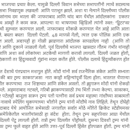
पचा प्रचार केला. यामुळे दिल्ली विधान सभेच्या सभापतींनी त्याचे सदस्यत्व
विधानसभा निवडणूक लढवली आणि पराभूत झाले. अशा या नेत्याने दिल्लीच्या पोलीस
 पोलिसांनाच दम भरला की जाफराबाद आणि चांद बाग येथील आंदोलकांना एकतर
च आम्ही ते काम करू. आपल्या या भाषणाचा व्हिडिओ त्यांनी स्वत: ‘ट्विटर’वर
 कामाची सुरुवात करण्यात आली. जाफराबाद मोकळे करण्यात येत आहे आणि आता
 टाकले. बघता बघता दिल्ली पेटली. 48 माणसे गेली, त्यात एक पोलिस आणि एक
यात आली. अद्यापही हा गोळी झाडणारा आंदोलक सापडलेला नाही (आणि तो
 आणि दुकाने जाळली गेली. पूर्व दिल्लीचे भाजपा खासदार गौतम गंभीर यांनाही
णि अशा सर्व लोकांच्या अटकेची मागणी करावी लागली. दिल्ली जळत होती,
ाणी तर हिंदुत्ववादी गुंडांना मदत करीत होते. पोलीस दलाचे हिंदुत्वीकरण होत
त देशाचे पंतप्रधान मशगुल होते. मोदी यांनी सर्व राजनैतिक संकेत आणि सभ्यता
अब की बार ट्रम्प सरकार’असा नारा काही महिन्यांपूर्वी दिला होता. भारतात येणाऱ्या
 राजधानीत करण्याचा राज शिष्टाचार आणि संकेत असतो. तो झुगारून मोदी यांनी शेकडो
गत केले. अहमदाबाद नटवले, गरिबी झाकण्यासाठी उंच भिंती उभ्या केल्या. सावरकर,
लही बाजूला सारून ट्रम्प पती पत्नींना सर्व प्रथम महात्मा गांधींच्या साबरमती
ाचे स्पेलिंग चुकण्याच्या भीतीने ट्रम्प यांनी मोदींचे नाव लिहिले. तेथून दोघेही
मदाबाद येथे आयोजित सभेसाठी जगातील सर्वात मोठे मोंतेरो क्रिकेट स्टेडीयमवर
. अमेरिकेतील भारतीयांसाठी हा संदेश होता. तेथून ट्रम्प सहपरिवार आग्रा येथील
ी पेटू लागली होती. रात्री ट्रम्प दिल्लीत पोहोचले. दुसऱ्या दिवशी ट्रम्प यांनी
 ट्रम्प फुले वाहत होते आणि उत्तर-पूर्व दिल्ली हिंसेत होरपळत होती. ट्रम्प यांनी