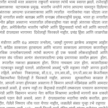
ीत माणसे मरत असताना राष्ट्रपती भवनात त्यांचे भव्य स्वागत झाले. राजेशाही
रजासत्ताकाचा घटनात्मक प्रमुख. भारतीय जनतेने त्यांना आपल्या घामातून दिलेल्या
ंतरावर आपल्या प्रजासत्ताकाचा आणि त्यातील नागरिकांचा गळा घोटला जात
ध्यक्ष हे जगातील सर्वात बलाढ्य आणि धनाढ्य लोकशाहीचे प्रमुख. भारत हा जगातील
जधानीत झोडत असताना भारतातील लोकशाहीचा गळा काही अंतरावर घोटला जात
ला होता. अमेरिकेतील भारतीय ‘बनिये’ आणि हिंदुत्ववादी यांची मते आणि व्यापारी
 गृहमंत्री दंगलग्रस्त भागाच्या दिशेलाही फिरकले नाहीत. प्रचंड हिंसा आणि जाळपोळ
्यांचे मंत्रीगण आणि 62 आमदार जनतेला, ‘आम्ही तुमच्या इतकेच असहाय्य आहोत
ी होती. काँग्रेस सरकारला हटवायला आणि भाजपा सरकारला आणायला कारणीभूत
ास्तविक जनलोकपालाची त्यांची कल्पना ही एक फसवी लोकशाहीवादी आणि
लनात संघ परिवार अत्यंत संशयास्पदरीत्या प्रचंड प्रमाणावर सामील झाला होता.
या रूपातील नकाशा झळकला होता. तिरंगा नाचवला जात होता. व्यासपीठावर
वून स्वगृही परतले. आंदोलनाचे अध्वर्यू ‘प्रति महात्मा गांधी’ अण्णा हजारे
राहिले. अयोध्या निकालावर, सी.ए.ए., एन.आर.सी., एन.पी.आर.वर केजरीवाल
द्यार्थ्यांच्या दिशेलाही ते फिरकले नाहीत. आपच्या सुरुवातीच्या काळात ते
्यावर येत. आपली जनता होरपळत असताना ते किमान आपले मंत्रिमंडळ आणि आमदार
 शकले असते. हे शक्य नाही तर केंद्राकडे तातडीने लष्कराला पाचारण करण्याचा
मंत्री आणि विद्यमान भाजपा नेता कपिल मिश्राच्या अटकेची मागणी करू शकले
िसाचे पठण केले असावे. आता ते दंगलग्रस्तांवर मदतीचा वर्षाव करतील. इतर
ाहीत. गेलेले निष्पाप जीव परत येणार नाहीत, जळलेले संसार पुन्हा उभे राहणार