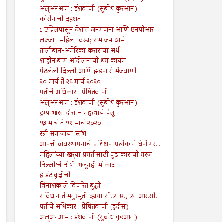
अल्अनआम : ईशवाणी (सुबोध कुरआन)
कोरोनाची दहशत
1 एप्रिलपासून देशात जनगणना आणि एनपीआर
लज्जा : महिला-वस्त्र; समाजमाध्यमे
तालीबान-अमेरिका कराराचा अर्थ
शाहीन बाग आंदोलनाची धग कायम
पेटलेली दिल्ली आणि झडणारी मेजवाणी
२० मार्च ते २६ मार्च २०२०
पतीचे अधिकार : प्रेषितवाणी
अल्अनआम : ईशवाणी (सुबोध कुरआन)
ट्रम्प भारत दौरा – महत्त्वाचे पैलू
१३ मार्च ते १९ मार्च २०२०
स्त्री समाजाचा स्तंभ
आपत्ती व्यवस्थापनाचे प्रशिक्षण प्रत्येकाने घेणे गर...
महिलांच्या खर्‍या प्रगतीसाठी पुढाकाराची गरज
दिल्ली’चे दोषी अजूनही मोकाट
हाईट बुद्धीची
विनाशकाले विपरित बुद्धी
संविधान ते मनुस्मृती व्हाया सी.ए. ए., एन.आर.सी.
पतीचे अधिकार : प्रेषितवाणी (हदीस)
अल्अनआम : ईशवाणी (सुबोध कुरआन)