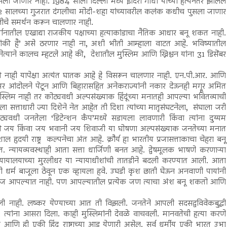
 जाणार नाही. 1984 साली दिल्ली मध्ये इंदिरा गांधी यांच्या हत्येनंतर झालेले
02 सालच्या गुजरात दंगलीचा मोदी-शहा यांच्यावरील कलंक कधीच पुसला जाणार
गलीचे समर्थन करून चालणार नाही.
र्तानातील एखाद्या राजकीय पक्षाच्या हत्याकांडाचा नैतिक आधार बनू शकत नाही.
 बांकी है’ असे ठरणार नाही ना, अशी भीती आम्हाला वाटत आहे. भविष्यातील
ेत्याने कालच म्हटले आहे की, देशातील मुस्लिम आणि ख्रिश्चन यांना 31 डिसेंबर
ी नाही यापेक्षा अत्यंत घातक आहे हे विसरून चालणार नाही. एन.पी.आर. आणि
र आंदोलने पेटून आणि बिहारासहित अनेकराज्यांनी नकार देऊनही मग्रूर अमित
स्लिम नाही तर कोट्यवधी अल्पसंख्याक हिंदूंच्या मनातही आपल्या भवितव्याची
सत्ताधारी ज्या दिशेने नेत आहेत ती दिशा त्यांच्या मातृसंघटनेला, संघाला जरी
्यवधी जनतेला ‘डिटेन्शन कँप’मध्ये सडायला लावणारी किंवा त्यांना दुय्यम
 की जय किंवा जय भवानी जय शिवाजी या घोषणा अल्पसंख्याक जनतेच्या मनात
ल हृदयी राष्ट्र कल्पनेचा अंत आहे. क्रौर्य हा भारतीय प्रजासत्ताकाचा चेहरा बनू
न्यायव्यवस्थाही आता सत्ता धार्जिणी बनत आहे. द्वेषमूलक भाषणे करणाऱ्या
्च न्यायालयाच्या मुरलीधर या न्यायाधीशांची तातडीने बदली करण्यात आली. आता
ंनी धर्म बाजूला ठेवून एक व्हायला हवे. उघडी कृश छाती घेऊन अनवाणी पायांनी
 आज आपल्यात नाही. पण आपल्यातील प्रत्येक जण त्याचा अंश बनू शकतो आणि
 नाही. लष्कर येण्याच्या आत ती विझली. जनतेने आपली सदसद्वविवेकबुद्धी
े, त्यांना आसरा दिला. काही मुस्लिमांनी देवळे वाचवली. मानवतेची हत्या करणे
आणि ही एकी हिंदू राष्ट्राच्या आड येणारी असेल. सर्व धर्मीय एकी भारत उभा