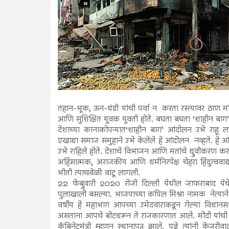
तहान-भूक, ऊन-थंडी यांची पर्वा न करता रस्त्यावर ठाण मा
आणि सुशिक्षित युवक युवती होते. बघता बघता ‘शाहीन बा
देशाच्या कानाकोपऱ्यात‘शाहीन बाग’ आंदोलन उभे राहू ला
एखाद्या समाज समुहाने उभे केलेले हे आंदोलन नव्हते. हे आ
उभे राहिले होते. देशाचे विभाजन आणि मतांचे ध्रुवीकरण करण्य
अहिंसात्मक, अराजकीय आणि धर्मनिरपेक्ष चेहरा हिंदुत्व
भीती त्याचवेळी वाटू लागली.
22 फेब्रुवारी 2020 रोजी दिल्ली येथील जाफराबाद येथे
पुलाखाली बसल्या. भाजपाच्या कपिल मिश्रा नामक नेत्याने
वर्षीय हे महाभाग आपच्या उमेदवाराकडून गेल्या विध
असताना आपचे बोटधरून ते राजकारणात आले. मोदी यांची थ
कॅबिनेटमंत्री म्हणून स्थानापन्न झाले. पुढे त्यांनी के