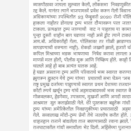
व्यासपीठावर जायला सुरुवात केली, लोकसभा निवडणुकीत भाज
रद्द केले. यानंतर त्याने भाजपामध्ये प्रवेश करून गेली 
अधिकाऱ्यांच्या उपस्थितीत 23 फेब्रुवारी 2020 रोजी
हाकला नाहीतर डोनाल्ड ट्रम्प भारत दौऱ्यावरून परत जाता
टाकला. प्रत्यक्षात ट्रम्प जाण्याची वाट न पाहताच या
पुन्हा दुसरी शाहीन बाग घडणार नाही असे ट्वीट त्याने
आय.बी. अधिकारीही गेला. पोलिसावर तर गोळी झाडण्
सापडण्याची शक्यता नाही). शेकडो जखमी झाले, हजारो घरे
कपिल मिश्राच्या भडक भाषणाचा निषेध करावा लागला आ
माणसे मरत होती, पोलीस मूक आणि निष्क्रिय होते. काही ठिक
चालले आहे ही बाब अत्यंत घातक आहे.
हे घडत असताना ट्रम्प आणि परिवाराचे भव्य स्वागत करण्या
झुगारून ह्युस्टन येथे ट्रम्प यांच्या प्रचाराची सभा घेऊन ‘
राष्ट्र प्रमुख दर्जाच्या पाहुण्याचे स्वागत प्रथम देशाच्या
कोटी रुपये खर्चून ट्रम्प यांचे अहमदाबादमध्ये भव्य स्वा
गोळवलकर, हेडगेवार, उपाध्याय, मुखर्जी आणि अगदी सरदार पटे
आश्रमात सुत कताईसाठी नेले. शेरे पुस्तकात बहुतेक गांधी नाव
ट्रम्प यांच्या अमेरिकेतील निवडणुकीच्या प्रचारासाठी अह
गेले. सव्वालाख मोदी-ट्रम्प प्रेमी तेथे जल्लोष करीत होते
शाहजहान राजाने बांधलेला ताज बघण्यासाठी रवाना झाले. दिल्ल
राजघाटावरील गांधी समाधीला भेट दिली. अहिंसेच्या पुजाऱ्यावर