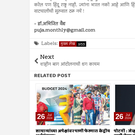
करेल पण हिंदू राष्ट्र नाही. ज्यांना भारत नको आहे आणि 
वाटचालीची सुरुवात ठरू नये !
- डॉ.अभिजित वैद्य
puja.monthly@gmail.com
Labels:
मुख्य लेख
953
Next
शाहीन बाग आंदोलनाची धग कायम
RELATED POST
26
26
Jul
Jul
2024
2024
ाणी फेरणारा केंद्रीय
पोटगी : जेव्हा मुसलमानांनाच शरियत मान्य
नावात काय