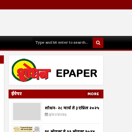
ईपेपर
MORE
शोधन- २८ मार्च ते ३ एप्रिल २०२५
3/27/2025
१६ ऑगस्ट ते २२ ऑगस्ट २०२४