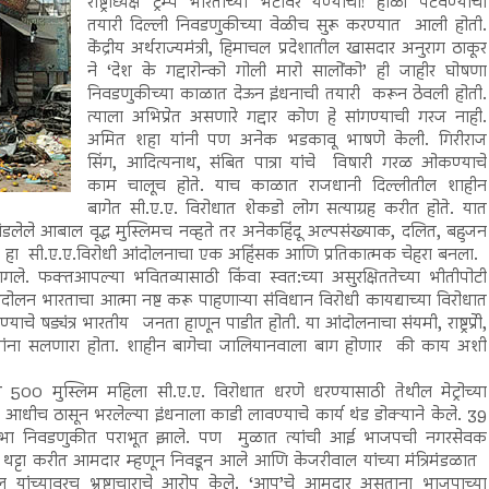
राष्ट्राध्यक्ष ट्रम्प भारताच्या भेटीवर येण्याचा! होळी पेटवण्याची
तयारी दिल्ली निवडणुकीच्या वेळीच सुरू करण्यात आली होती.
केंद्रीय अर्थराज्यमंत्री, हिमाचल प्रदेशातील खासदार अनुराग ठाकूर
ने ‘देश के गद्दारोन्को गोली मारो सालोंको’ ही जाहीर घोषणा
निवडणुकीच्या काळात देऊन इंधनाची तयारी करून ठेवली होती.
त्याला अभिप्रेत असणारे गद्दार कोण हे सांगण्याची गरज नाही.
अमित शहा यांनी पण अनेक भडकावू भाषणे केली. गिरीराज
सिंग, आदित्यनाथ, संबित पात्रा यांचे विषारी गरळ ओकण्याचे
काम चालूच होते. याच काळात राजधानी दिल्लीतील शाहीन
बागेत सी.ए.ए. विरोधात शेकडो लोग सत्याग्रह करीत होते. यात
ंडलेले आबाल वृद्ध मुस्लिमच नव्हते तर अनेकहिंदू अल्पसंख्याक, दलित, बहुजन
ग’ हा सी.ए.ए.विरोधी आंदोलनाचा एक अहिंसक आणि प्रतिकात्मक चेहरा बनला.
गले. फक्तआपल्या भवितव्यासाठी किंवा स्वत:च्या असुरक्षिततेच्या भीतीपोटी
ंदोलन भारताचा आत्मा नष्ट करू पाहणाऱ्या संविधान विरोधी कायद्याच्या विरोधात
ाचे षड्यंत्र भारतीय जनता हाणून पाडीत होती. या आंदोलनाचा संयमी, राष्ट्रप्रेी,
वाद्यांना सलणारा होता. शाहीन बागेचा जालियानवाला बाग होणार की काय अशी
 500 मुस्लिम महिला सी.ए.ए. विरोधात धरणे धरण्यासाठी तेथील मेट्रोच्या
 आधीच ठासून भरलेल्या इंधनाला काडी लावण्याचे कार्य थंड डोक्याने केले. 39
ानसभा निवडणुकीत पराभूत झाले. पण मुळात त्यांची आई भाजपची नगरसेवक
ट्टा करीत आमदार म्हणून निवडून आले आणि केजरीवाल यांच्या मंत्रिमंडळात
जरीवाल यांच्यावरच भ्रष्टाचाराचे आरोप केले. ‘आप’चे आमदार असताना भाजपाच्या