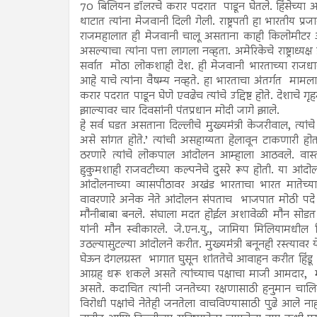
70 बिलियन डॉलरचे करार पदरात पाडून घेतले. हिंसेच्या आग
थाटात त्यांना मेजवानी दिली गेली. राष्ट्रपती हा भारतीय प्
राजमहालात ही मेजवानी चालू असताना काही किलोमीटर अ
असल्याचा त्यांना पत्ता लागला नव्हता. अमेरिकेचे राष्ट्रा
सर्वात मोठा लोकशाही देश. ही मेजवानी भारताच्या रा
आहे याचे त्यांना वैषम्य नव्हते. हा भारताचा अंतर्गत माम
करार पदरात पाडून घेणे एवढेच त्यांचे उद्दिष्ट होते. देशाचे
झाल्यावर चार दिवसांनी पंतप्रधान मोदी जागे झाले.
हे सर्व घडत असताना दिल्लीचे मुख्यमंत्री केजरीवाल, त
असे सांगत होते.’ त्यांची असहाय्यता हेलावून टाकणार
ठरणारे त्यांचे लोकपाल आंदोलन आम्हाला आठवले. व
हुकुमशाही राजवटीच्या कल्पनेचे दुसरे रूप होती. या आंदो
आंदोलनाच्या व्यासपीठावर अखंड भारताचा भारत मातेच्
वावरणारे अनेक नेते आंदोलन संपताच भाजपात मोठी पदे पटका
मौनीबाबा बनले. संघाला मदत होईल अशावेळी मौन सोडत 
यांनी मौन स्वीकारले. जे.एन.यु., जामिया मिलियामधील वि
उठल्यासुटल्या आंदोलने करीत. मुख्यमंत्री बनूनही रस्त
घेऊन दंगलग्रस्त भागात घुसून शांततेचे आवाहन करीत हिंडू
आग्रह धरू शकले असते त्यांच्याच पक्षाचा माजी आमदार, 
असते. कदाचित त्यांनी जनतेच्या रक्षणासाठी हनुमान चाल
विरोधी पक्षांचे नेतेही जनतेला वाचविण्यासाठी पुढे आले न