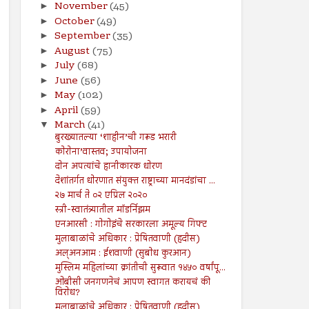
November
(45)
►
October
(49)
►
September
(35)
►
August
(75)
►
July
(68)
►
June
(56)
►
May
(102)
►
April
(59)
►
March
(41)
▼
बुरख्यातल्या ‘शाहीन’ची गरूड भरारी
कोरोना’वास्तव; उपायोजना
दोन अपत्यांचे हानीकारक धोरण
देशांतर्गत धोरणात संयुक्त राष्ट्राच्या मानदंडांचा ...
२७ मार्च ते ०२ एप्रिल २०२०
स्त्री-स्वातंत्र्यातील मॉडर्निझम
एनआरसी : गोगोइंचे सरकारला अमूल्य गिफ्ट
मुलाबाळांचे अधिकार : प्रेषितवाणी (हदीस)
अल्अनआम : ईशवाणी (सुबोध कुरआन)
मुस्लिम महिलांच्या क्रांतीची सुरूवात १४५० वर्षांपू...
ओबीसी जनगणनेचं आपण स्वागत करायचं की
विरोध?
मुलाबाळांचे अधिकार : प्रेषितवाणी (हदीस)