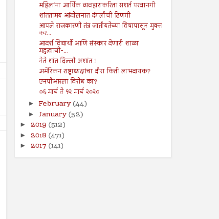
महिलांना आर्थिक व्यवहाराकरिता सशर्त परवानगी
शांततामय आंदोलनात दंगलीची ठिणगी
आपले राजकारणी तंत्र जातीयतेच्या विषापासून मुक्त
कर...
आदर्श विद्यार्थी आणि संस्कार देणारी शाळा
महत्वाची-...
नेते शांत दिल्ली अशांत !
अमेरिकन राष्ट्राध्यक्षांचा दौरा किती लाभदायक?
एनपीआरला विरोध का?
०६ मार्च ते १२ मार्च २०२०
February
(44)
►
January
(52)
►
2019
(512)
►
2018
(471)
►
2017
(141)
►
19
19
Jul
Jul
2024
2024
पुरोगामी चळवळींना लक्ष्य करण्यासाठी
गजापूर जाळपोळ; जबाबदारी कु