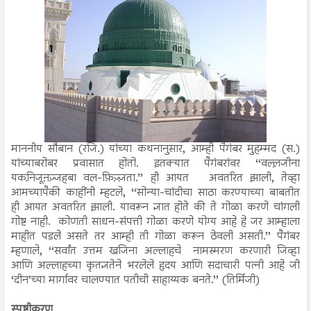
माननीय सौबान (रजि.) यांच्या कथनानुसार, आम्ही पैगंबर मुहम्मद (स.)
यांच्याबरोबर प्रवासात होतो. इतक्यात पैगंबरांवर ‘‘वल्ल़जीना
यकनि़जूऩज़्जहबा वल-फ़िज़्ज़ता.’’ ही आयत अवतरित झाली, तेव्हा
आमच्यापैकी काहींनी म्हटले, ‘‘सोन्या-चांदीचा साठा करण्याच्या बाबतीत
ही आयत अवतरित झाली. यावरून ज्ञात होते की ते गोळा करणे चांगली
गोष्ट नाही. कोणती साधन-संपत्ती गोळा करणे योग्य आहे हे जर आम्हाला
माहीत पडले असते तर आम्ही ती गोळा करून ठेवली असती.’’ पैगंबर
म्हणाले, ‘‘सर्वांत उत्तम खजिना अल्लाहचे नामस्मरण करणारी जिव्हा
आणि अल्लाहच्या कृतज्ञतेने भरलेले हृदय आणि सदाचारी पत्नी आहे जी
‘दीन’च्या मार्गावर चालण्यात पतीची साहाय्यक बनते.’’ (तिर्मिजी)
स्पष्टीकरण