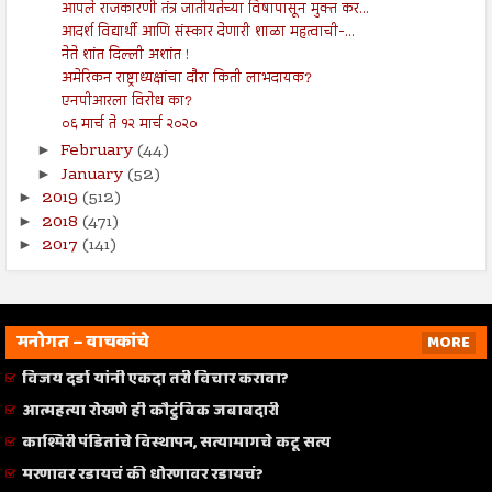
आपले राजकारणी तंत्र जातीयतेच्या विषापासून मुक्त कर...
आदर्श विद्यार्थी आणि संस्कार देणारी शाळा महत्वाची-...
नेते शांत दिल्ली अशांत !
अमेरिकन राष्ट्राध्यक्षांचा दौरा किती लाभदायक?
एनपीआरला विरोध का?
०६ मार्च ते १२ मार्च २०२०
February
(44)
►
January
(52)
►
2019
(512)
►
2018
(471)
►
2017
(141)
►
मनोगत – वाचकांचे
MORE
विजय दर्डा यांनी एकदा तरी विचार करावा?
आत्महत्या रोखणे ही कौटुंबिक जबाबदारी
काश्मिरी पंडितांचे विस्थापन, सत्यामागचे कटू सत्य
मरणावर रडायचं की धोरणावर रडायचं?