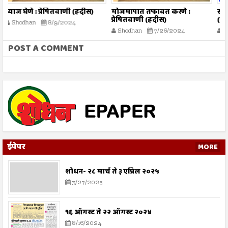
मोजमापात तफावत करणे :
सूरह बनीइस्राईल : : ईशवाणी
च
प्रेषितवाणी (हदीस)
(दिव्य कुरआन)
Shodhan
7/26/2024
Shodhan
7/26/2024
POST A COMMENT
ईपेपर
MORE
शोधन- २८ मार्च ते ३ एप्रिल २०२५
3/27/2025
१६ ऑगस्ट ते २२ ऑगस्ट २०२४
8/16/2024