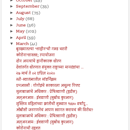
October
(49)
September
(35)
►
August
(75)
►
July
(68)
►
June
(56)
►
May
(102)
►
April
(59)
►
March
(41)
▼
बुरख्यातल्या ‘शाहीन’ची गरूड भरारी
कोरोना’वास्तव; उपायोजना
दोन अपत्यांचे हानीकारक धोरण
देशांतर्गत धोरणात संयुक्त राष्ट्राच्या मानदंडांचा ...
२७ मार्च ते ०२ एप्रिल २०२०
स्त्री-स्वातंत्र्यातील मॉडर्निझम
एनआरसी : गोगोइंचे सरकारला अमूल्य गिफ्ट
मुलाबाळांचे अधिकार : प्रेषितवाणी (हदीस)
अल्अनआम : ईशवाणी (सुबोध कुरआन)
मुस्लिम महिलांच्या क्रांतीची सुरूवात १४५० वर्षांपू...
ओबीसी जनगणनेचं आपण स्वागत करायचं की विरोध?
मुलाबाळांचे अधिकार : प्रेषितवाणी (हदीस)
अल्अनआम : ईशवाणी (सुबोध कुरआन)
कोरोनाची दहशत