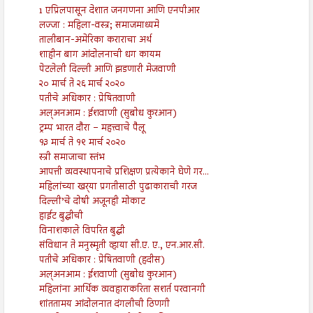
1 एप्रिलपासून देशात जनगणना आणि एनपीआर
लज्जा : महिला-वस्त्र; समाजमाध्यमे
तालीबान-अमेरिका कराराचा अर्थ
शाहीन बाग आंदोलनाची धग कायम
पेटलेली दिल्ली आणि झडणारी मेजवाणी
२० मार्च ते २६ मार्च २०२०
पतीचे अधिकार : प्रेषितवाणी
अल्अनआम : ईशवाणी (सुबोध कुरआन)
ट्रम्प भारत दौरा – महत्त्वाचे पैलू
१३ मार्च ते १९ मार्च २०२०
स्त्री समाजाचा स्तंभ
आपत्ती व्यवस्थापनाचे प्रशिक्षण प्रत्येकाने घेणे गर...
महिलांच्या खर्‍या प्रगतीसाठी पुढाकाराची गरज
दिल्ली’चे दोषी अजूनही मोकाट
हाईट बुद्धीची
विनाशकाले विपरित बुद्धी
संविधान ते मनुस्मृती व्हाया सी.ए. ए., एन.आर.सी.
पतीचे अधिकार : प्रेषितवाणी (हदीस)
अल्अनआम : ईशवाणी (सुबोध कुरआन)
महिलांना आर्थिक व्यवहाराकरिता सशर्त परवानगी
शांततामय आंदोलनात दंगलीची ठिणगी