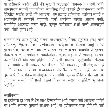
या हदीसद्वारे माहीत होते की मुखाने अल्लाहचे नामस्मरण करणे आणि
नामस्मरण म्हणजे कृतज्ञतेच्या भावनेसह केले जाणारे ईशनामस्मरण आणि
हेदेखील माहीत झाले की आपल्या धर्मश्रद्धाळू (दीनदार) पतीच्या संकटे व
अडचणींमध्ये संयमाने राहणारी पत्नी धर्माच्या मार्गात आधार बनते.
मार्गातील अडथळा बनत नाही, म्हणून खरोखरच अशी पत्नी अल्लाहची
फार मोठी कृपा आहे.
माननीय इब्ने उमर (रजि.) यांच्या कथनानुसार, पैगंबर मुहम्मद (स.) यांनी
सांगितले, ‘‘तुमच्यापैकी प्रत्येकजण निरीक्षक व संरक्षक आहे आणि
तुमच्यापैकी प्रत्येकाला विचारले जाईल त्या लोकांच्या बाबतीत जे तुमच्या
देखरेखीखाली असतील. शासकदेखील संरक्षक आहे आणि त्यालाही त्याच्या
प्रजेलाविषयी विचारणा होईल आणि पती आपल्या कुटुंबियांचा संरक्षक
आहे आणि पत्नी आपल्या पतीचे घर आणि त्याच्या मुलांची संरक्षक आहे
आणि सेवक आपल्या मालकाच्या संपत्तीचा संरक्षक आहे, तर मग
तुमच्यापैकी प्रत्येकजण संरक्षक आहे आणि तुमच्यापैकी प्रत्येकाला त्या
लोकांच्या बाबतीत विचारले जाईल जे त्याच्या संरक्षणात होते.’’ (मुत्तफक
अलैहि)
स्पष्टीकरण
या हदीसचा हा भाग विशेष लक्ष देण्यायोग्य आहे कारण स्त्री आपल्या पतीचे
घर आणि त्याच्या मुलांची संरक्षक आहे. या हदीसवरून स्पष्ट होते की पती