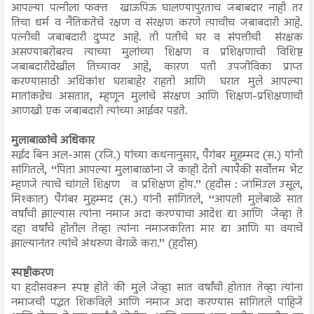
आपल्या पत्नीला फक्त खाऊपिऊ घालण्यापुरताच जबाबदार नाही तर
तिचा धर्म व नैतिकतेचे रक्षण व संरक्षण करणे त्याचीच जबाबदारी आहे.
पत्नीची जबाबदारी दुप्पट आहे. ती पतीचे घर व संपत्तीची संरक्षक
असण्याबरोबरच त्याच्या मुलांच्या शिक्षण व प्रशिक्षणाची विशिष्ट
जबाबदारीदेखील तिच्यावर आहे, कारण पती उपजीविका प्राप्त
करण्यासाठी अधिकांश घराबाहेर राहतो आणि घरात मुले आपल्या
मातांकडेच असतात, म्हणून मुलांचे संरक्षण आणि शिक्षण-प्रशिक्षणाची
आणखी एक जबाबदारी त्यांच्या आईवर पडते.
मुलाबाळांचे अधिकार
सईद बिन अल-आस (रजि.) यांच्या कथनानुसार, पैगंबर मुहम्मद (स.) यांनी
सांगितले, ‘‘पिता आपल्या मुलाबाळांना जे काही देतो त्यापैकी सर्वोत्तम भेट
म्हणजे त्याचे चांगले शिक्षण व प्रशिक्षण होय.’’ (हदीस : जामिउल उसूल,
मिश्कात) पैगंबर मुहम्मद (स.) यांनी सांगितले, ‘‘आपली मुलेबाळे सात
वर्षांची झाल्यास त्यांना नमाज अदा करण्याचा आदेश द्या आणि जेव्हा ते
दहा वर्षांचे होतील तेव्हा त्यांना नमाजकरिता मार द्या आणि या वयाचे
झाल्यानंतर त्यांचे अंथरुण वेगळे करा.’’ (हदीस)
स्पष्टीकरण
या हदीसवरून स्पष्ट होते की मुले जेव्हा सात वर्षांची होतात तेव्हा त्यांना
नमाजची पद्धत शिकविले आणि नमाज अदा करण्यास सांगितले पाहिजे