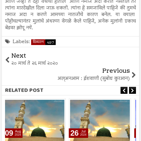
आणि जेव्हा ते दहा वर्षांची होतील आणि नमाज अदा करीत नसतील तर
त्यांना मारदेखील दिला जाऊ शकतो. त्यांना हे समजाविले पाहिजे की तुमचे
नमाज अदा न करणे आमच्या नाराजीचे कारण बनेल. या वयाला
पोहोचल्यानंतर मुलांचे अंथरुण वेगळे केले पाहिजे, अनेक मुलांनी एकाच
बेडवर झोपू नये.
Labels:
दिव्यरत्न
497
Next
२० मार्च ते २६ मार्च २०२०
Previous
अल्अनआम : ईशवाणी (सुबोध कुरआन)
RELATED POST
26
26
Jul
Jul
2024
2024