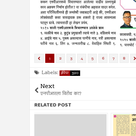
1
2
3
4
5
6
7
8
Labels:
ईपेपर
320
Next
एनपीआरला विरोध का?
RELATED POST