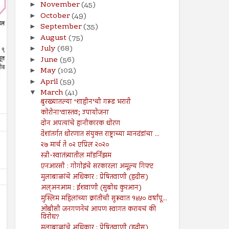
November
(45)
►
October
(49)
►
September
(35)
►
August
(75)
►
July
(68)
►
June
(56)
►
May
(102)
►
April
(59)
►
March
(41)
▼
बुरख्यातल्या ‘शाहीन’ची गरूड भरारी
कोरोना’वास्तव; उपायोजना
दोन अपत्यांचे हानीकारक धोरण
देशांतर्गत धोरणात संयुक्त राष्ट्राच्या मानदंडांचा ...
२७ मार्च ते ०२ एप्रिल २०२०
स्त्री-स्वातंत्र्यातील मॉडर्निझम
एनआरसी : गोगोइंचे सरकारला अमूल्य गिफ्ट
मुलाबाळांचे अधिकार : प्रेषितवाणी (हदीस)
अल्अनआम : ईशवाणी (सुबोध कुरआन)
मुस्लिम महिलांच्या क्रांतीची सुरूवात १४५० वर्षांपू...
ओबीसी जनगणनेचं आपण स्वागत करायचं की
विरोध?
मुलाबाळांचे अधिकार : प्रेषितवाणी (हदीस)