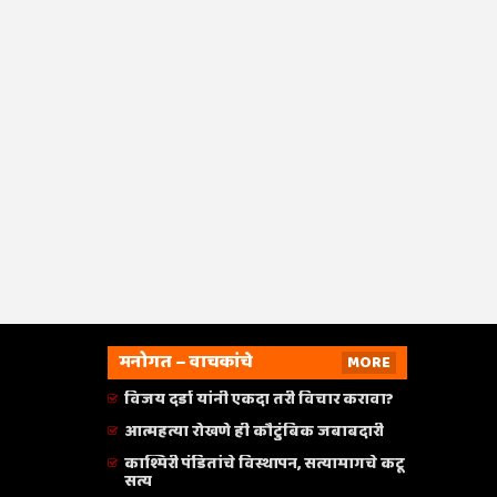
मनोगत – वाचकांचे
MORE
विजय दर्डा यांनी एकदा तरी विचार करावा?
आत्महत्या रोखणे ही कौटुंबिक जबाबदारी
काश्मिरी पंडितांचे विस्थापन, सत्यामागचे कटू
सत्य