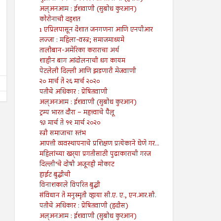
अल्अनआम : ईशवाणी (सुबोध कुरआन)
26
19
Jul
Jul
कोरोनाची दहशत
2024
2024
1 एप्रिलपासून देशात जनगणना आणि एनपीआर
२६ जुलै ते ०१ ऑगस्ट २०२४
१९ जुलै ते २५ जुलै २०२४
लज्जा : महिला-वस्त्र; समाजमाध्यमे
तालीबान-अमेरिका कराराचा अर्थ
Shodhan
7/26/2024
Shodhan
7/19/2024
शाहीन बाग आंदोलनाची धग कायम
पेटलेली दिल्ली आणि झडणारी मेजवाणी
२० मार्च ते २६ मार्च २०२०
पतीचे अधिकार : प्रेषितवाणी
अल्अनआम : ईशवाणी (सुबोध कुरआन)
ट्रम्प भारत दौरा – महत्त्वाचे पैलू
१३ मार्च ते १९ मार्च २०२०
स्त्री समाजाचा स्तंभ
आपत्ती व्यवस्थापनाचे प्रशिक्षण प्रत्येकाने घेणे गर...
महिलांच्या खर्‍या प्रगतीसाठी पुढाकाराची गरज
दिल्ली’चे दोषी अजूनही मोकाट
हाईट बुद्धीची
विनाशकाले विपरित बुद्धी
संविधान ते मनुस्मृती व्हाया सी.ए. ए., एन.आर.सी.
पतीचे अधिकार : प्रेषितवाणी (हदीस)
अल्अनआम : ईशवाणी (सुबोध कुरआन)