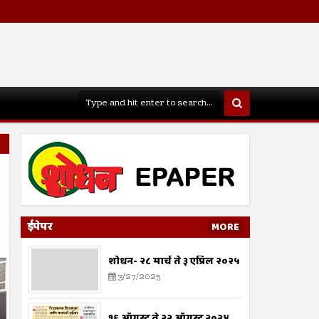
ईपेपर
MORE
शोधन- २८ मार्च ते ३ एप्रिल २०२५
3/27/2025
१६ ऑगस्ट ते २२ ऑगस्ट २०२४