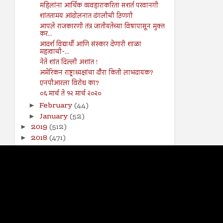
महिलांना आर्थिक व्यवहाराकरिता सशर्त परवानगी
शांततामय आंदोलनात दंगलीची ठिणगी
आपले राजकारणी तंत्र जातीयतेच्या विषापासून मुक्त
कर...
आदर्श विद्यार्थी आणि संस्कार देणारी शाळा
महत्वाची-...
नेते शांत दिल्ली अशांत !
अमेरिकन राष्ट्राध्यक्षांचा दौरा किती लाभदायक?
एनपीआरला विरोध का?
०६ मार्च ते १२ मार्च २०२०
February
(44)
►
January
(52)
►
2019
(512)
►
2018
(471)
►
2017
(141)
►