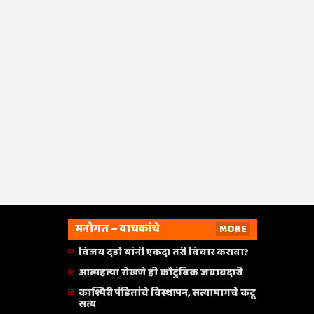
मनोगत – वाचकांचे
MORE
विजय दर्डा यांनी एकदा तरी विचार करावा?
आत्महत्या रोखणे ही कौटुंबिक जबाबदारी
काश्मिरी पंडितांचे विस्थापन, सत्यामागचे कटू
सत्य