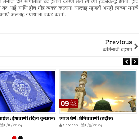
्या मनाची दारे सत्यासाठी बंद होतात कारण सत्य त्याच्या इच्छेविरुद्ध असते. हीच
दार बंद आहे आणि हीच गोष्ट व्यक्त करताना अल्लाह म्हणतो आम्ही त्याच्या मनाचे
 आणि अल्लाह यथार्थाला प्रकट करतो.
Previous
कोरोनाची दहशत
26
Jul
2024
 प्रेषितवाणी (हदीस)
मोजमापात तफावत करणे : प्रेषितवाणी
(हदीस)
8/9/2024
Shodhan
7/26/2024