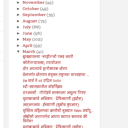
November
(45)
►
October
(49)
►
September
(35)
►
August
(75)
►
July
(68)
►
June
(56)
►
May
(102)
►
April
(59)
►
March
(41)
▼
बुरख्यातल्या ‘शाहीन’ची गरूड भरारी
कोरोना’वास्तव; उपायोजना
दोन अपत्यांचे हानीकारक धोरण
देशांतर्गत धोरणात संयुक्त राष्ट्राच्या मानदंडांचा ...
२७ मार्च ते ०२ एप्रिल २०२०
स्त्री-स्वातंत्र्यातील मॉडर्निझम
एनआरसी : गोगोइंचे सरकारला अमूल्य गिफ्ट
26
19
Jul
Jul
2024
2024
मुलाबाळांचे अधिकार : प्रेषितवाणी (हदीस)
अल्अनआम : ईशवाणी (सुबोध कुरआन)
सूरह बनीइस्राईल : : ईशवाणी (दिव्य
चोरी : : प्रेषितवाणी (हदीस)
मुस्लिम महिलांच्या क्रांतीची सुरूवात १४५० वर्षांपू...
कुरआन)
Shodhan
7/19/2024
ओबीसी जनगणनेचं आपण स्वागत करायचं की
Shodhan
7/26/2024
विरोध?
मुलाबाळांचे अधिकार : प्रेषितवाणी (हदीस)