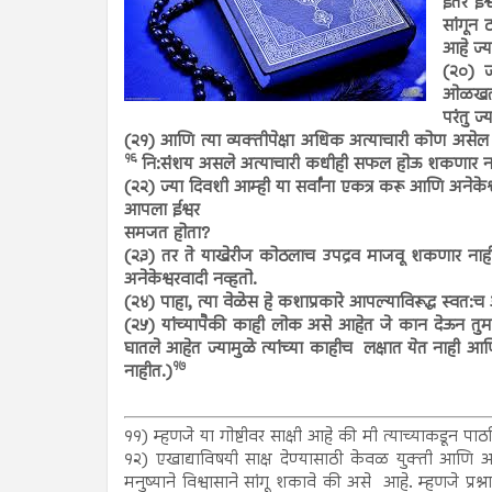
इतर ईश
सांगून 
आहे ज्य
(२०) ज्
ओळखतात
परंतु ज
(२१) आणि त्या व्यक्तीपेक्षा अधिक अत्याचारी कोण असे
१६
नि:संशय असले अत्याचारी कधीही सफल होऊ शकणार न
(२२) ज्या दिवशी आम्ही या सर्वांना एकत्र करू आणि अनेकेश्व
आपला ईश्वर
समजत होता?
(२३) तर ते याखेरीज कोठलाच उपद्रव माजवू शकणार नाही
अनेकेश्वरवादी नव्हतो.
(२४) पाहा, त्या वेळेस हे कशाप्रकारे आपल्याविरूद्ध स्वत
(२५) यांच्यापैकी काही लोक असे आहेत जे कान देऊन तुमचे
घातले आहेत ज्यामुळे त्यांच्या काहीच लक्षात येत नाही 
१७
नाहीत.)
११) म्हणजे या गोष्टीवर साक्षी आहे की मी त्याच्याकडून प
१२) एखाद्याविषयी साक्ष देण्यासाठी केवळ युक्ती आणि अ
मनुष्याने विश्वासाने सांगू शकावे की असे आहे. म्हणजे प्रश्