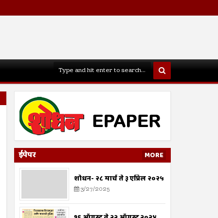
ईपेपर
MORE
शोधन- २८ मार्च ते ३ एप्रिल २०२५
3/27/2025
१६ ऑगस्ट ते २२ ऑगस्ट २०२४