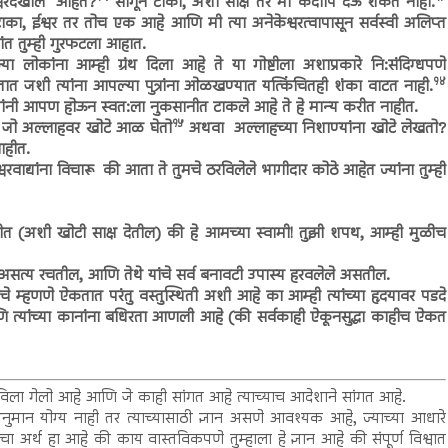
्वरदेखील आहेत?
सांगून टाका, अशी साक्ष तर मी कदापि देऊ शकत नाही.
टाका, ईश्वर तर तोच एक आहे आणि मी त्या अनेकेश्वरत्वापासून सर्वस्वी अलिप्त
ांत तुम्ही गुरफटला आहात.
या लोकांना आम्ही ग्रंथ दिला आहे ते या गोष्टीला अशाप्रकारे नि:संदिग्धपणे
१४
 जशी त्यांना आपल्या पुत्रांना ओळखण्यात यत्किंचितही शंका वाटत नाही.
्यांनी आपण होऊन स्वत:ला नुकसानीत टाकले आहे ते हे मान्य करीत नाहीत.
१५
ल जो अल्लाहवर खोटे आळ घेतो
अथवा अल्लाहच्या निशाण्यांना खोटे लेखतो?
ाहीत.
रवाद्यांना विचारू की आता ते तुमचे ठरविलेले भागीदार कोठे आहेत ज्यांना तुम्ही
त (अशी खोटी साक्ष देतील) की हे आमच्या स्वामी! तुझी शपथ, आम्ही मुळीच
:च असत्य रचतील, आणि तेथे यांचे सर्व बनावटी उपास्य हरवलेले असतील.
 म्हणणे ऐकतात परंतु वस्तुस्थिती अशी आहे का आम्ही त्यांच्या हृदयावर पडदे
आणि त्यांच्या कानांना बधिरता आणली आहे (की सर्वकाही ऐकूनसुद्धा काहीच ऐकत
ाठविला गेलो आहे आणि जे काही सांगत आहे त्याच्याच आदेशाने सांगत आहे.
नुमान योग्य नाही तर त्याच्यासाठी ज्ञान असणे आवश्यक आहे, ज्याच्या आधारे
नाचा अर्थ हा आहे की काय वास्तविकपणे तुम्हाला हे ज्ञान आहे की संपूर्ण विश्वात