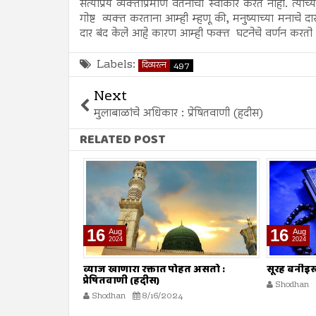
सत्यप्रिय व्यक्तीप्रमाणे वर्तनाचा स्वीकार करत नाही. त्याच
गोष्ट व्यक्त करताना आम्ही म्हणू की, मनुष्याच्या मनाचे 
दार बंद केले आहे कारण आम्ही फक्त घटनेचे वर्णन करतो
Labels:
दिव्यरत्न
497
Next
मुलाबाळांचे अधिकार : प्रेषितवाणी (हदीस)
RELATED POST
16
09
Aug
Aug
2024
2024
ोहत असतो :
सूरह बनीइस्राईल : ईशवाणी (दिव्य कुरआन)
व्याज घेणे :
Shodhan
8/16/2024
Shodhan