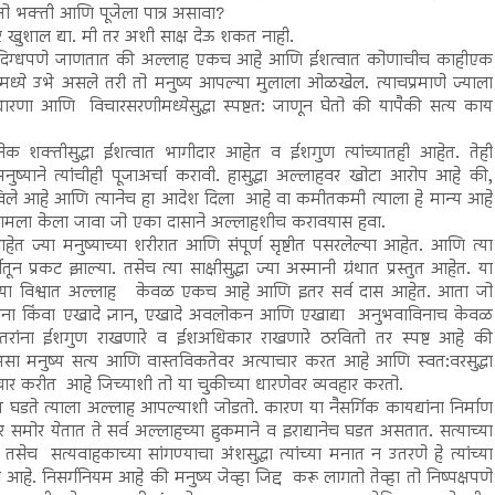
 भक्ती आणि पूजेला पात्र असावा?
ा तर खुशाल द्या. मी तर अशी साक्ष देऊ शकत नाही.
ला नि:संदिग्धपणे जाणतात की अल्लाह एकच आहे आणि ईशत्वात कोणाचीच काहीएक
ांमध्ये उभे असले तरी तो मनुष्य आपल्या मुलाला ओळखेल. त्याचप्रमाणे ज्याला
 धारणा आणि विचारसरणीमध्येसुद्धा स्पष्टत: जाणून घेतो की यापैकी सत्य काय
शक्तीसुद्धा ईशत्वात भागीदार आहेत व ईशगुण त्यांच्यातही आहेत. तेही
ने त्यांचीही पूजाअर्चा करावी. हासुद्धा अल्लाहवर खोटा आरोप आहे की,
ले आहे आणि त्यानेच हा आदेश दिला आहे वा कमीतकमी त्याला हे मान्य आहे
च मामला केला जावा जो एका दासाने अल्लाहशीच करावयास हवा.
 आहेत ज्या मनुष्याच्या शरीरात आणि संपूर्ण सृष्टीत पसरलेल्या आहेत. आणि त्या
यातून प्रकट झाल्या. तसेच त्या साक्षीसुद्धा ज्या अस्मानी ग्रंथात प्रस्तुत आहेत. या
की साऱ्या विश्वात अल्लाह केवळ एकच आहे आणि इतर सर्व दास आहेत. आता जो
क्षीविना किंवा एखादे ज्ञान, एखादे अवलोकन आणि एखाद्या अनुभवाविनाच केवळ
े इतरांना ईशगुण राखणारे व ईशअधिकार राखणारे ठरवितो तर स्पष्ट आहे की
 असा मनुष्य सत्य आणि वास्तविकतेवर अत्याचार करत आहे आणि स्वत:वरसुद्धा
्याचार करीत आहे जिच्याशी तो या चुकीच्या धारणेवर व्यवहार करतो.
गात घडते त्याला अल्लाह आपल्याशी जोडतो. कारण या नैसर्गिक कायद्यांना निर्माण
मोर येतात ते सर्व अल्लाहच्या हुकमाने व इराद्यानेच घडत असतात. सत्याच्या
तसेच सत्यवाहकाच्या सांगण्याचा अंशसुद्धा त्यांच्या मनात न उतरणे हे त्यांच्या
म आहे. निसर्गनियम आहे की मनुष्य जेव्हा जिद्द करू लागतो तेव्हा तो निष्पक्षपणे