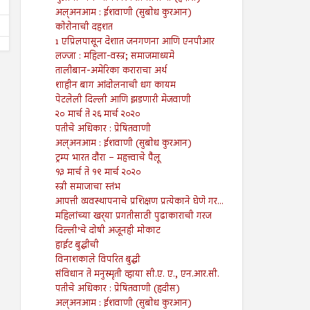
अल्अनआम : ईशवाणी (सुबोध कुरआन)
कोरोनाची दहशत
1 एप्रिलपासून देशात जनगणना आणि एनपीआर
लज्जा : महिला-वस्त्र; समाजमाध्यमे
तालीबान-अमेरिका कराराचा अर्थ
शाहीन बाग आंदोलनाची धग कायम
पेटलेली दिल्ली आणि झडणारी मेजवाणी
२० मार्च ते २६ मार्च २०२०
पतीचे अधिकार : प्रेषितवाणी
अल्अनआम : ईशवाणी (सुबोध कुरआन)
ट्रम्प भारत दौरा – महत्त्वाचे पैलू
१३ मार्च ते १९ मार्च २०२०
स्त्री समाजाचा स्तंभ
आपत्ती व्यवस्थापनाचे प्रशिक्षण प्रत्येकाने घेणे गर...
महिलांच्या खर्‍या प्रगतीसाठी पुढाकाराची गरज
दिल्ली’चे दोषी अजूनही मोकाट
हाईट बुद्धीची
विनाशकाले विपरित बुद्धी
संविधान ते मनुस्मृती व्हाया सी.ए. ए., एन.आर.सी.
पतीचे अधिकार : प्रेषितवाणी (हदीस)
अल्अनआम : ईशवाणी (सुबोध कुरआन)