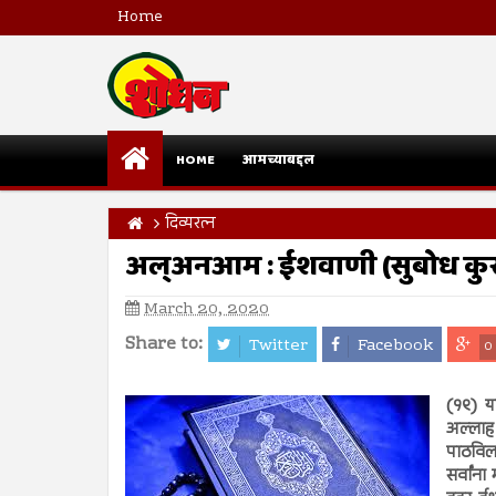
Home
HOME
आमच्याबद्दल
दिव्यरत्न
अल्अनआम : ईशवाणी (सुबोध क
March 20, 2020
Share to:
Twitter
Facebook
0
(१९) या
अल्लाह
पाठविला
सर्वां