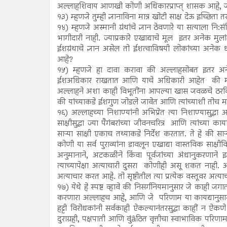
अल्लाहशिवाय आणखी कोणी अधिकारप्राप्त् शासक आहे, जो
१३) म्हणजे तुम्ही ज्ञानाविना मात्र खोटी साक्ष देऊ इच्छित
१४) म्हणजे अस्मानी ग्रंथांचे ज्ञान ठेवणारे या सत्या
भागीदारी नाही. ज्याप्रकारे एखाद्याचे मूल इतर अनेक मुल
ईशग्रंथाचे ज्ञान असेल तो ईशत्वाविषयी लोकांच्या अनेक
आहे?
१५) म्हणजे हा दावा करावा की अल्लाहसोबत इतर अनेक 
ईशअधिकार राखतात आणि याचे अधिकारी आहेत की मनुष्या
अल्लाहने अशा काही विभूतींना आपल्या खास जवळचे ठरवि
की यांच्याकडे ईशगुण जोडले जावेत आणि त्यांच्याशी तो
१६) अल्लाहच्या निशाण्यांनी अभिप्रेत त्या निशाण्यासुद्धा
साक्षीसुद्धा ज्या पैगंबरांच्या जीवनचरित्र आणि त्यांच्या कार्
साऱ्या साक्षी एकाच तथ्याकडे निर्देश करतात. ते हे 
कोणी या सर्व पुराव्यांना डावलून एखाद्या वास्तविक सा
अनुमानाने, अटकळीने किंवा पूर्वजांच्या अंधानुकरणान
त्याच्यापेक्षा अत्याचारी दुसरा कोणीही असू शकत नाही.
अत्याचार करत आहे. तो सृष्टीतील त्या प्रत्येक वस्तूवर अत
१७) येथे हे स्पष्ट व्हावे की निसर्गनियमानुसार जे काही ज
करणारा अल्लाहच आहे, आणि जे परिणाम या कायद्यानुसार स
हट्टी विरोधकांनी सर्वकाही ऐकल्यानंतरसुद्धा काहीं न ऐकणे 
दुराग्रही, पक्षपाती आणि वुंâठित वृत्तीचा स्वाभाविक परिणा