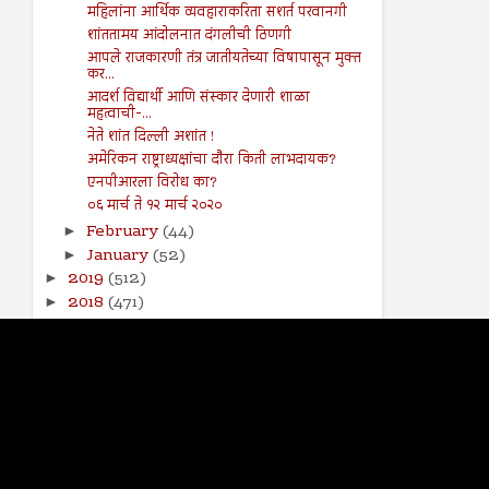
महिलांना आर्थिक व्यवहाराकरिता सशर्त परवानगी
शांततामय आंदोलनात दंगलीची ठिणगी
आपले राजकारणी तंत्र जातीयतेच्या विषापासून मुक्त
कर...
आदर्श विद्यार्थी आणि संस्कार देणारी शाळा
महत्वाची-...
नेते शांत दिल्ली अशांत !
अमेरिकन राष्ट्राध्यक्षांचा दौरा किती लाभदायक?
एनपीआरला विरोध का?
०६ मार्च ते १२ मार्च २०२०
February
(44)
►
January
(52)
►
2019
(512)
►
2018
(471)
►
2017
(141)
►