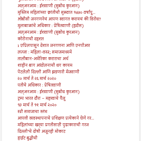
अल्अनआम : ईशवाणी (सुबोध कुरआन)
मुस्लिम महिलांच्या क्रांतीची सुरूवात १४५० वर्षांपू...
ओबीसी जनगणनेचं आपण स्वागत करायचं की विरोध?
मुलाबाळांचे अधिकार : प्रेषितवाणी (हदीस)
अल्अनआम : ईशवाणी (सुबोध कुरआन)
कोरोनाची दहशत
1 एप्रिलपासून देशात जनगणना आणि एनपीआर
लज्जा : महिला-वस्त्र; समाजमाध्यमे
तालीबान-अमेरिका कराराचा अर्थ
शाहीन बाग आंदोलनाची धग कायम
पेटलेली दिल्ली आणि झडणारी मेजवाणी
२० मार्च ते २६ मार्च २०२०
पतीचे अधिकार : प्रेषितवाणी
अल्अनआम : ईशवाणी (सुबोध कुरआन)
ट्रम्प भारत दौरा – महत्त्वाचे पैलू
१३ मार्च ते १९ मार्च २०२०
स्त्री समाजाचा स्तंभ
आपत्ती व्यवस्थापनाचे प्रशिक्षण प्रत्येकाने घेणे गर...
महिलांच्या खर्‍या प्रगतीसाठी पुढाकाराची गरज
दिल्ली’चे दोषी अजूनही मोकाट
हाईट बुद्धीची