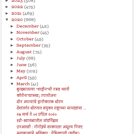
2023
(508)
►
2022
(475)
►
2021
(469)
►
2020
(668)
▼
December
(42)
►
November
(45)
►
October
(49)
►
September
(35)
►
August
(75)
►
July
(68)
►
June
(56)
►
May
(102)
►
April
(59)
►
March
(41)
▼
बुरख्यातल्या ‘शाहीन’ची गरूड भरारी
कोरोना’वास्तव; उपायोजना
दोन अपत्यांचे हानीकारक धोरण
देशांतर्गत धोरणात संयुक्त राष्ट्राच्या मानदंडांचा ...
२७ मार्च ते ०२ एप्रिल २०२०
स्त्री-स्वातंत्र्यातील मॉडर्निझम
एनआरसी : गोगोइंचे सरकारला अमूल्य गिफ्ट
मुलाबाळांचे अधिकार : प्रेषितवाणी (हदीस)