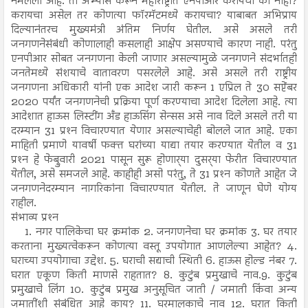
नेमलेला आहे. तो अभ्यास करून महाराष्ट्रात एनपीआर करायचा का नाही?
करायचा असेल तर कोणत्या फॉरमॅटमध्ये करायचा? याबाबत अभिप्राय
दिल्यानंतरच मुख्यमंत्री अंतिम निर्णय घेतील. असे असले तरी
जनगणनेसंबंधी कोणालाही कसलाही आक्षेप असण्याचे कारण नाही. परंतु
एनपीआर सोबत जनगणना केली जाणार असल्यामुळे जनगणने संदर्भातही
जनतेमध्ये संशयाचे वातावरण पसरलेले आहे. असे असले तरी राष्ट्रीय
जनगणना अधिकारी यांनी एक आदेश जारी करून 1 एप्रिल ते 30 सप्टेंबर
2020 पर्यंत जनगणनेची प्रक्रिया पूर्ण करण्याचा आदेश दिलेला आहे. त्या
आदेशात हाऊस लिस्टींग अँड हाऊसिंग सेन्सस असे नाव दिले असले तरी या
दरम्यान 31 प्रश्‍न विचारण्यात येणार असल्याचेही बोलले जात आहे. एका
माहिती प्रमाणे यावर्षी फक्त घरांच्या याद्या तयार करण्यात येतील व 31
प्रश्‍न हे फेब्रुवारी 2021 पासून सुरू होणार्‍या दुसर्‍या फेरीत विचारण्यात
येतील, असे समजले आहे. काहीही असो परंतु, ते 31 प्रश्‍न कोणते आहेत जे
जनगणनेदरम्यान नागरिकांना विचारण्यात येतील. ते जाणून घेणे योग्य
राहील.
संभाव्य प्रश्‍न
1. नगर पालिकेचा घर क्रमांक 2. जनगणनेचा घर क्रमांक 3. घर तयार
करताना मुख्यत्वेकरून कोणत्या वस्तू उपयोगात आणलेल्या आहेत? 4.
घराच्या उपयोगाचा उद्देश. 5. घराची सद्याची स्थिती 6. हाऊस होल्ड नंबर 7.
घरात एकूण किती माणसे राहतात? 8. कुटुंब प्रमुखाचे नाव.9. कुटुंब
प्रमुखाचे लिंग 10. कुटुंब प्रमुख अनुसूचित जाती / जमाती किंवा अन्य
जमातींशी संबंधित आहे काय? 11. घरमालकाचे नाव 12. घरात किती