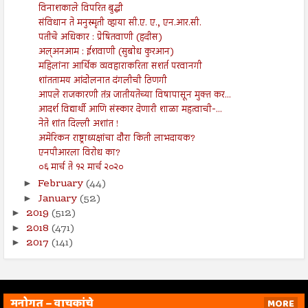
विनाशकाले विपरित बुद्धी
संविधान ते मनुस्मृती व्हाया सी.ए. ए., एन.आर.सी.
पतीचे अधिकार : प्रेषितवाणी (हदीस)
अल्अनआम : ईशवाणी (सुबोध कुरआन)
महिलांना आर्थिक व्यवहाराकरिता सशर्त परवानगी
शांततामय आंदोलनात दंगलीची ठिणगी
आपले राजकारणी तंत्र जातीयतेच्या विषापासून मुक्त कर...
आदर्श विद्यार्थी आणि संस्कार देणारी शाळा महत्वाची-...
नेते शांत दिल्ली अशांत !
अमेरिकन राष्ट्राध्यक्षांचा दौरा किती लाभदायक?
एनपीआरला विरोध का?
०६ मार्च ते १२ मार्च २०२०
February
(44)
►
January
(52)
►
2019
(512)
►
2018
(471)
►
2017
(141)
►
मनोगत – वाचकांचे
MORE