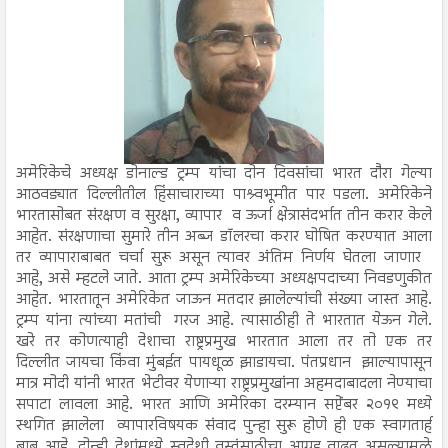
अमेरिकेचे अध्यक्ष डोनाल्ड ट्रम्प यांचा दोन दिवसांचा भारत दौरा गेल्या
आठवड्यात दिल्लीतील हिंसाचाराच्या पाश्र्वभूमीत पार पडला. अमेरिकेने
भारतासोबत संरक्षण व सुरक्षा, व्यापार व ऊर्जा क्षेत्रासंदर्भात तीन करार केले
आहेत. संरक्षणाचा सुमारे तीन अब्ज डॉलरचा करार घोषित करण्यात आला
तर व्यापाराबाबत चर्चा सुरू असून त्यावर अंतिम निर्णय घेतला जाणार
आहे, असे म्हटले जाते. आता ट्रम्प अमेरिकेच्या अध्यक्षपदाच्या निवडणुकीत
आहेत. भारतातून अमेरिकेत जाऊन मतदार झालेल्यांची संख्या जास्त आहे.
ट्रम्प यांना त्यांच्या मतांची गरज आहे. त्यासाठीही ते भारतात येऊन गेले.
खरे तर कोणत्याही देशाचा राष्ट्रप्रमुख भारतात आला तर तो एक तर
दिल्लीत जायचा किंवा मुंबईत पायधूळ झाडायचा. पंतप्रधान झाल्यापासून
मात्र मोदी यांनी भारत भेटीवर येणाऱ्या राष्ट्रप्रमुखांना अहमदाबादला नेण्याचा
सपाटा लावला आहे. भारत आणि अमेरिका दरम्यान सप्टेंबर २०१९ मध्ये
स्थगित झालेला व्यापारविषयक संवाद पुन्हा सुरू होणे ही एक स्वागतार्ह
बाब आहे. दोन्ही देशांमध्ये स्वदेशी वस्तूंसाठीचा आग्रह वाढत असल्यामुळे