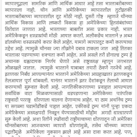
व्यापारयुद्धाला सामरिक आणि आर्थिक आधार आहे तसा भारताबरोबरच्या
व्यापाराला नाही. चीन आणि अमेरिकेच्या व्यापारातील तुटीइतकी
भारताबरोबरच्या व्यापारातील तूट मोठी नाही. दुसरी गोष्ट म्हणजे चीनचा
आर्थिक विकास आणि लष्करी विकास हा अमेरिकेच्या हितसंबंधांच्या
विरोधात जाणारा आहे. भारताच्या बाबतीत असा प्रकार नाही. भारत
अमेरिकेकडून शस्त्रास्रांची मोठी आयात करतो. अलीकडेच भारताने ५ अब्ज
डॉलर्सच्या शस्त्रास्त्रांचे करार केले आहेत. यामागे व्यापारतूट कमी करण्याचा
उद्देश आहे. त्यामुळे चीनवर ज्या तीव्रतेने दबाव टाकला जात आहे तितका
भारतावर पडण्याच्या शक्यता कमी आहेत. असे असले तरी डोनाल्ड ट्रम्प हे
अचानक धक्कादायक निर्णय घेणारे असे राष्ट्राध्यक्ष म्हणून जगभरात
ओळखले जातात. त्यामुळे भारताने याबाबत तयारी ठेवणे गरजेचे आहे.
इराणवर निर्बंध आणल्यानंतर भारताने अमेरिकेच्या आग्रहाखातर इराणकडून
तेलआयात पूर्ण थांबवली. यानंतर भारताने इतर देशांकडून तेलाची आयात
करण्याची सुरूवात केली आहे. जागतिकीकरणाच्या प्रवाहात आपल्याला
सर्वाधिक वाटा मिळवण्यासाठी धडपडणाऱ्या अमेरिकेच्या पारंपरिक
राष्ट्रवादी परराष्ट्र धोरणाला चालना देणाऱ्याच आहेत. या ठाम अर्थानेच ट्रम्प
या सगळ्या घडामोडींकडे पाहात आहेत. एकीकडे ट्रम्प यांनी पुन्हा एकदा
अमेरिकेच्या अध्यक्षपदी निवडून येण्यासाठीची मोहीम अगदी धारधारपणे
सुरू केली आहे. अशा रितीने रुढीवादी राष्ट्रीयत्वाच्या धोरणातून जी अमेरिका
चीनसोबतच्या आजवरच्या व्यापारी धोरणांमुळे, तसेच चीनच्या व्यापार
पद्धतींमुळे अमेरिकेला नुकसान झाले आहे असा दावा करत आहे. पण,