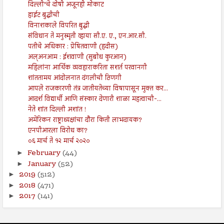
दिल्ली’चे दोषी अजूनही मोकाट
हाईट बुद्धीची
विनाशकाले विपरित बुद्धी
संविधान ते मनुस्मृती व्हाया सी.ए. ए., एन.आर.सी.
पतीचे अधिकार : प्रेषितवाणी (हदीस)
अल्अनआम : ईशवाणी (सुबोध कुरआन)
महिलांना आर्थिक व्यवहाराकरिता सशर्त परवानगी
शांततामय आंदोलनात दंगलीची ठिणगी
आपले राजकारणी तंत्र जातीयतेच्या विषापासून मुक्त कर...
आदर्श विद्यार्थी आणि संस्कार देणारी शाळा महत्वाची-...
नेते शांत दिल्ली अशांत !
अमेरिकन राष्ट्राध्यक्षांचा दौरा किती लाभदायक?
एनपीआरला विरोध का?
०६ मार्च ते १२ मार्च २०२०
February
(44)
►
January
(52)
►
2019
(512)
►
2018
(471)
►
2017
(141)
►