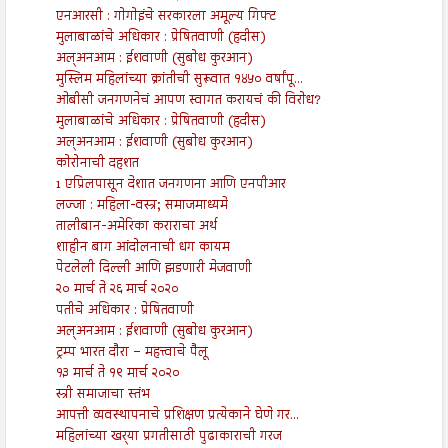
एनआरसी : गोगोइंचे सरकारला अमूल्य गिफ्ट
मुलाबाळांचे अधिकार : प्रेषितवाणी (हदीस)
अल्अनआम : ईशवाणी (सुबोध कुरआन)
मुस्लिम महिलांच्या क्रांतीची सुरूवात १४५० वर्षांपू...
ओबीसी जनगणनेचं आपण स्वागत करायचं की विरोध?
मुलाबाळांचे अधिकार : प्रेषितवाणी (हदीस)
अल्अनआम : ईशवाणी (सुबोध कुरआन)
कोरोनाची दहशत
1 एप्रिलपासून देशात जनगणना आणि एनपीआर
लज्जा : महिला-वस्त्र; समाजमाध्यमे
तालीबान-अमेरिका कराराचा अर्थ
शाहीन बाग आंदोलनाची धग कायम
पेटलेली दिल्ली आणि झडणारी मेजवाणी
२० मार्च ते २६ मार्च २०२०
पतीचे अधिकार : प्रेषितवाणी
अल्अनआम : ईशवाणी (सुबोध कुरआन)
ट्रम्प भारत दौरा – महत्त्वाचे पैलू
१३ मार्च ते १९ मार्च २०२०
स्त्री समाजाचा स्तंभ
आपत्ती व्यवस्थापनाचे प्रशिक्षण प्रत्येकाने घेणे गर...
महिलांच्या खर्‍या प्रगतीसाठी पुढाकाराची गरज