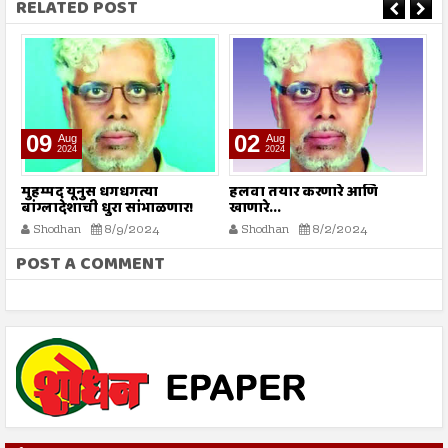
RELATED POST
09
02
Aug
Aug
2024
2024
े
मुहम्मद यूनुस धगधगत्या
हलवा तयार करणारे आणि
सर
बांग्लादेशाची धुरा सांभाळणार!
खाणारे...
Shodhan
8/9/2024
Shodhan
8/2/2024
POST A COMMENT