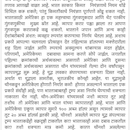
तणाव आणखी वाढत आहे. भारत सरकार किंमत नियंत्रणाचे नियम थोडे
शिथिल करू शकते; परंतु किमतींवरचे नियंत्रण पूर्णपणे सोडू शकत नाही.
भारतासाठी अमेरिका हा एक महत्त्वाचा गुंतवणूकदार आणि थेट परकीय
गुंतवणुकीचा मुख्य स्रोत आहे. व्यापार करार पक्का झाला तर आपण
गुंतवणूक कराराकडे वळू शकतो. भारताने जपान आणि अन्य काही
देशांबरोबरचे अंशत: व्यवहार रुपयांत करण्याचा निर्णय घेतला आहे. अशाच
प्रकारे आपल्या चलनाला प्रोत्साहन देत राहिल्यास डॉलरच्या मक्तेदारीला
शह दिला जाईल आणि रुपयाचे अवमूल्यन थांबण्यास मदत होईल.
परिणामी, अमेरिकेच्या दबावाचा सामना करणे सोपे जाईल. जगातील
पहिल्या क्रमांकाची अर्थव्यवस्था असणारी अमेरिका आणि दुसऱ्या
क्रमांकाची अर्थव्यवस्था असणारा चीन यांच्यामध्ये गेल्या दोन वर्षांपासून
व्यापारयुद्ध सुरू आहे. हे युद्ध लवकर संपण्याच्या शक्यता दिसत नाही.
अर्थात या युद्धाला सामरीक, भूराजकीय कोनही आहेत. या युद्धामुळे
चीनकडून अमेरिकेला होणारी निर्यात कमी होणार असल्याने भारताला एक
प्रकारे संधीही आहे; पण भारताबाबतही ट्रम्प असा निर्णय घेण्याची शक्यता
नाकारता येत नाही. चीन-अमेरिका यांच्यामध्ये जशी व्यापार तूट आहे
तशीच ती अमेरिका आणि भारत यांच्या व्यापारातही आहे. भारत आणि
अमेरिकेचा एकूण व्यापार सुमारे १०० अब्ज डॉलर असून त्यामध्ये व्यापार
तूट २० अब्ज डॉलर्स इतकी आहे. चीनशी असलेले व्यापार युद्ध संपल्यावर
ट्रम्प भारताकडेही वक्रदृष्टी टाकतील का? भारतावरही असा दबाव टाकतील
का? तशी शक्यता मात्र कमी आहे. कारण चीनशी असलेल्या