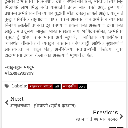
दुसरीकडे भारताचे विकसनशील देशाचे स्थान नाकारून, भारताला त्यापासून
मिळणारे लाभ मिळू नयेत यासाठीचे प्रयत्न मात्र करते आहे. ट्रम्प यांचे
प्रशासन अमेरिका-चीन व्यापार युद्धाची भीती दाखवू लागले आहेत. यातून ते
पुन्हा पारंपरिक राष्ट्रवादाचा वापर करून आजवर चीन अमेरिका व्यापारात
निर्माण झालेली तफावत दूर करण्याचा प्रयत्न करत असल्याचा दावा करत
आहेत. मात्र दुसऱ्या बाजुला भारतासारख्या नव्या भागिदारासोबत, ‘अमेरिका
फस्र्ट’ हे धोरण राबवण्याचा अर्थ म्हणजे, जागितक व्यापारविषयक
व्यवस्थेत चीनसोबतचे व्यवहार करताना कोणत्याही आर्थिक सुधारणांची
आवश्यकता न वाटून घेता, अमेरिकेच्या सत्ताधाऱ्यांनी केलेल्या चुका
टाळण्याचा प्रयत्न केला जात असल्याचे म्हणावे लागेल.
-शाहजहान मगदुम
मो.:८९७६५३३४०४
Labels:
शाहजहान मगदुम
118
संपादकीय
337
Next
अल्अनआम : ईशवाणी (सुबोध कुरआन)
Previous
१३ मार्च ते १९ मार्च २०२०