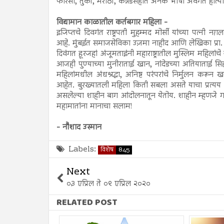
फारसी, तुर्की, मराठी, कन्नडसहीत अनेक भाषा अवगत होत्या
विद्यामान काळातील कर्तबगार महिला -
इजिप्तचे दिवगंत राष्ट्रपती मुहम्मद मोर्सी यांच्या पत्न
आहे. मुंबईत समाजसेविका उज़मा नाहीद आणि लेखिका प्र
दिवंगत हूरजहां अंजूमताइंनी महाराष्ट्रातील मुस्लिम महिलां
आजही पुण्याच्या मुनीराताई खान, नांदेडच्या अतियाताई 
महिलांमधील अंधश्रद्धा, अनिष्ट परंपरांचे निर्मुलन करून 
आहेत. बुरख्यातली महिला किती सबला असते याचा प्रत्यय
असलेल्या शाहीन बाग आंदोलनातून येतोय. शाहीन म्हणजे गरू
महामातांना मानाचा सलाम!
- नौशाद उस्मान
Labels:
विशेष
845
Next
०३ एप्रिल ते ०९ एप्रिल २०२०
RELATED POST