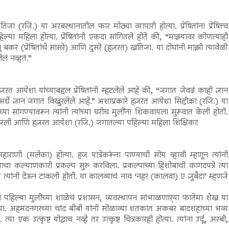
ा (रजि.) या अरबस्थानातील फार मोठ्या व्यापारी होत्या. प्रेषितांना प्रेषित्त्व
ात पहिल्या महिला होत्या. प्रेषितांनी एकदा सांगितले होते की, “माझ्यावर कोणत्याही
बकर (प्रेषितांचे सासरे) आणि दुसरे (हज़रत) खतिजा. या दोघांनी माझी त्यावेळी
ं नव्हतं.”
त आयेशा यांच्याबद्दल प्रेषितांनी म्हटलेले आहे की, “जगात जेवढं काही ज्ञान
 अर्धे ज्ञान जगात विखुरलेले आहे.” अशाप्रकारे हज़रत आयेशा सिद्दीक़ा (रजि.) या
च्या सांगण्यावरून त्यांनी त्यांच्या घरीच मुलींना शिकवायला सुरूवात केली होती.
 ठरली आणि हज़रत आयेशा (रजि.) जगातल्या पहिल्या महिला शिक्षिका!
णी (मलेका) होत्या. हज यात्रेकरूंना पाण्याची सोय व्हावी म्हणून त्यांनी
ाचा कल्याणकारी प्रकल्प सुरु करविला. प्रकल्पाच्या हिशोबाची कागदपत्रे त्या
कम त्यांनी देऊन टाकली होती. या कालव्याचं नाव ‘नहर (कालवा) ए ज़ुबैदा’ म्हणजे
ा पहिल्या मुलींच्या शाळेचं प्रशासन, व्यवस्थापन सांभाळणार्‍या फातेमा शेख या
त्या. अहमदनगरच्या चांद बीबी यांनी सोळाव्या शतकात अकबर बादशहाच्या भव्य
या एक उत्कृष्ट योद्धाच नव्हे तर उत्कृष्ट चित्रकारही होत्या. त्यांना उर्दू, अरबी,