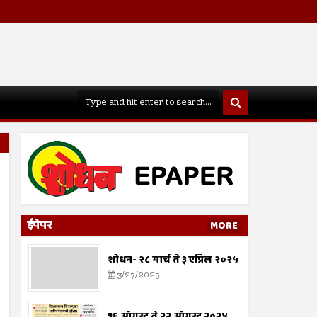
ईपेपर
MORE
शोधन- २८ मार्च ते ३ एप्रिल २०२५
3/27/2025
१६ ऑगस्ट ते २२ ऑगस्ट २०२४