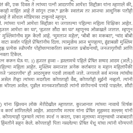
दिलं होतं की, एक दिवस ते त्यांच्या पत्नी आदरणीय आयेशा सिद्दीक़ा यांना म्हणाले की,
 काही माहित आहे ते सांगून टाक.” इतके स्वातंत्र्य तर आजचा आधुनिक पतीही
 आहे ते सोशल मीडियावर टाकूनदे म्हणून.
 त्यांच्या पत्नी आयेशा सिद्दीक़ा या जगातल्या पहिल्या महिला शिक्षिका आहेत.
च म्हणजे ‘हज़रत आयेशा का घर’, ‘हज़रत सौदा का घर’ म्हणूनच ओळखले जातात. म्हणून
ात मुस्लिमांनीच सुरू केली आहे. ‘मुमताज महेल’, ‘बीबी का मकबरा’, ‘चांद बीबी
टा सर्वात पहिले प्रेषितांनीच दिला. त्यामुळेच आज भ्रूणहत्या, हुंडाबळी मुस्लिम
क्क प्रत्येक स्त्रीपर्यंत पोहोचण्याकरिता समाजात प्रबोधनाची, जनजागृतीची आणि
मानवता टिकेल.
्न करून घेऊ या. 1) हज़रत हव्वा - इस्लामचे पहिले प्रेषित सय्यद आदम (अलै.)
 पहिल्या महिला आहेत. मुस्लिम समाजात अनेक कर्तबगार व महान महिलांपैकी
’ म्हणजे ‘आदरणीय’ ही आदरयुक्त पदवी लावली जाते. जगातले सर्व मानव त्यांचीच
 असेल तेंव्हा त्यांच्या मदतीला कोणताही वैद्य, कोणतीही सुईनी नव्हती. त्यांनी
रास भोगला असेल. पुढील मानवजातीसाठी त्यांनी संगोपनाचे पायंडे पाडलेत. सौदी
ंना ख्रिश्‍चन लोकं मेरीदेखील म्हणतात. कुरआनात त्यांच्या नावाचे शिर्षक
व कार्य सांगितलेले आहेत. आदरणीय मरयम यांना प्रेषित मुहम्मद सल्लम् यांनी
कोणत्याही पुरूषाने त्यांना स्पर्श न करता, एका मुलाच्या मातृत्त्वाची जबाबदारी
िंमतीने सहन केले. कोणताही पिता नसलेल्या प्रेषित येशू यांचा त्यांनी योग्यपणे