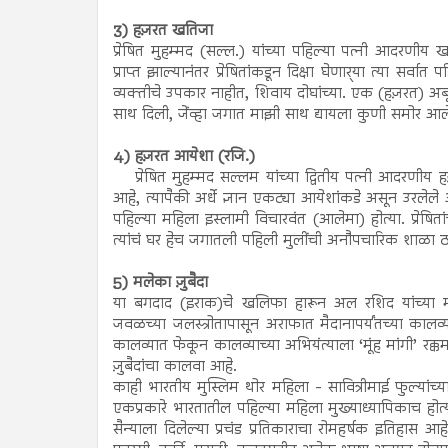
3) हज़रत खतिजा
प्रेषित मुहम्मद (सल्ल.) यांच्या पहिल्या पत्नी आदरणीय खतिज
प्राप्त झाल्यानंतर प्रेषितांकडून दिक्षा घेणार्‍या त्या सर्व
व्यक्तीचे उपकार नाहीत, शिवाय दोघांच्या. एक (हज़रत) अबू 
साथ दिली, जेंव्हा जगात माझी साथ द्यायला कुणी समोर आलेल
4) हज़रत आयेशा (रजि.)
प्रेषित मुहम्मद सल्लम यांच्या द्वितीय पत्नी आदरणीय हज़र
आहे, त्यापैकी अर्धे ज्ञान एकट्या आयेशांकडे असून उरलेले
पहिल्या महिला इस्लामी विचारवंत (आलेमा) होत्या. प्रेषितां
त्यांचं घर हेच जगातली पहिली मुलींची अनौपचारिक शाळा
5) मलेका ज़ुबैदा
या बगदाद (इराक)चे खलिफा हारून अल रशिद यांच्या महारा
जवळच्या जलस्त्रोतापासून अराफात मैदानापर्यंतच्या कालव्य
कालव्यात फेकून कालव्याच्या अभियंत्याला ‘मूंह मांगी’ रक्
ज़ुबैदांचा कालवा आहे.
काही भारतीय मुस्लिम थोर महिला - सावित्रीमाई फुल्यांच्य
एकप्रकारे भारतातील पहिल्या महिला मुख्याध्यापिकाच हो
सैन्याला दिलेल्या प्रचंड प्रतिकाराचा रोमहर्षक इतिहास आहे. त्