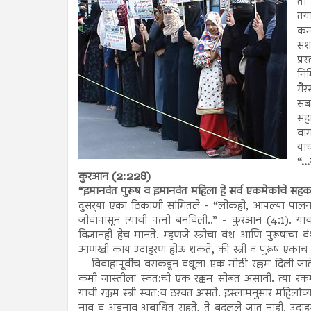
तो 
तय
कम
सशक
प्
निम
गै
सब
सहा
वा
या
“..
कुरआन (2:228)
“इमानवंत पुरूष व इमानवंत महिला हे सर्व एकमेकांचे सह
दुसर्‍या एका ठिकाणी सांगितले - “लोकहो, आपल्या पालनकर
जीवापासून त्याची पत्नी बनविली..” - कुरआन (4:1). याच
विज्ञानही हेच मानते. म्हणजे स्त्रीचा वंश आणि पुरूषाचा व
आणखी काय उदाहरण होऊ शकते, की स्त्री व पुरूष एकाच श
विवाहापूर्वीच वराकडून वधूला एक मोठी रक्कम दिली जाते, 
कमी जास्तीला स्वत:ची एक रक्कम सोबत असावी. त्या र
याची रक्कम स्त्री स्वत:च ठरवत असते. इस्लामनुसार महिलांच्या लग्
नाव व अडनाव अबाधित राहते, ते बदलले जात नाही. उदाहरणार