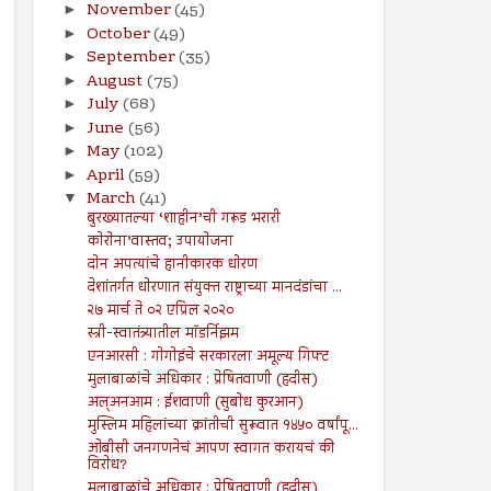
November
(45)
►
October
(49)
►
September
(35)
►
August
(75)
►
July
(68)
►
June
(56)
►
May
(102)
►
April
(59)
►
March
(41)
▼
बुरख्यातल्या ‘शाहीन’ची गरूड भरारी
कोरोना’वास्तव; उपायोजना
दोन अपत्यांचे हानीकारक धोरण
देशांतर्गत धोरणात संयुक्त राष्ट्राच्या मानदंडांचा ...
२७ मार्च ते ०२ एप्रिल २०२०
स्त्री-स्वातंत्र्यातील मॉडर्निझम
एनआरसी : गोगोइंचे सरकारला अमूल्य गिफ्ट
मुलाबाळांचे अधिकार : प्रेषितवाणी (हदीस)
अल्अनआम : ईशवाणी (सुबोध कुरआन)
मुस्लिम महिलांच्या क्रांतीची सुरूवात १४५० वर्षांपू...
ओबीसी जनगणनेचं आपण स्वागत करायचं की
विरोध?
मुलाबाळांचे अधिकार : प्रेषितवाणी (हदीस)