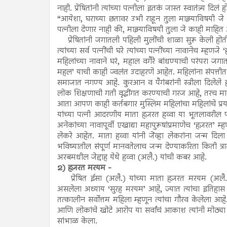
नाही. प्रेषितांनी त्यांच्या पत्नीला इतकं जास्त स्वातंत्र्य 
“आयेशा, घराच्या छतावर उभी राहून तुला माझ्याविषयी जे
पत्नीला देणार नाही की, माझ्याविषयी तुला जे काही माहित
प्रेषितांनी जगातली पहिली मुलींची शाळा सुरू केली होती.
त्यांच्या सर्व पत्नींची घरे त्यांच्या पत्नींच्या नावाने
महिलांच्या नावाने घरं, महाल वगैरे बांधण्याची परंपरा जग
महल’ याची काही ज्वलंत उदाहरणे आहेत. महिलांना संपत्तीत वा
समाजात नगण्य आहे. कुरआन व पैगंबरांनी स्त्रीला दिलेले ह
लोक शिक्षणाची गती वृद्धींगत करण्याची गरज आहे, तरच 
आता आपण काही कर्तबगार मुस्लिम महिलांचा महिलांचे प्रयत
यांच्या पत्नी आदरणीय माता हज़रत हव्वा या भूतलावरील
अनेकांच्या नावापूर्वी एखाद्या महापुरूषांप्रमाणेच ‘हज़रत
लेकरे आहेत. माता हव्वा यांनी जेंव्हा लेकरांना जन्म दिला
भविष्यातील संपूर्ण मानवतेलाच जन्म देण्याकरिता किती त्
अरबमधील जेद्दाह येथे हव्वा (अलै.) यांची कबर आहे.
2) हज़रत मरयम -
प्रेषित ईसा (अलै.) यांच्या माता हज़रत मरयम (अलै.) या
असलेला अध्याय ‘सुरह मरयम’ आहे, ज्यात त्यांचा इतिहास 
तत्कालीन सर्वोत्तम महिला म्हणून त्यांचा गौरव केलेला आहे. 
आणि लोकांचे खोटे आरोप या सर्वांचं आकाश त्यांनी मोठ्या ह
सांभाळ केला.