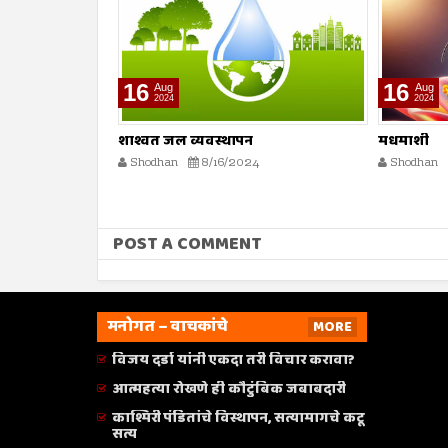
16
16
Aug
Aug
2024
2024
मधमाशी
मृत्यूनंतर पु
Shodhan
8/16/2024
Shodhan
POST A COMMENT
मनोगत – वाचकांचे
MORE
विजय दर्डा यांनी एकदा तरी विचार करावा?
आत्महत्या रोखणे ही कौटुंबिक जबाबदारी
काश्मिरी पंडितांचे विस्थापन, सत्यामागचे कटू
सत्य