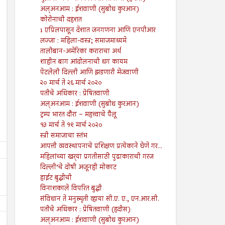
अल्अनआम : ईशवाणी (सुबोध कुरआन)
कोरोनाची दहशत
1 एप्रिलपासून देशात जनगणना आणि एनपीआर
लज्जा : महिला-वस्त्र; समाजमाध्यमे
तालीबान-अमेरिका कराराचा अर्थ
शाहीन बाग आंदोलनाची धग कायम
पेटलेली दिल्ली आणि झडणारी मेजवाणी
२० मार्च ते २६ मार्च २०२०
पतीचे अधिकार : प्रेषितवाणी
अल्अनआम : ईशवाणी (सुबोध कुरआन)
ट्रम्प भारत दौरा – महत्त्वाचे पैलू
१३ मार्च ते १९ मार्च २०२०
स्त्री समाजाचा स्तंभ
आपत्ती व्यवस्थापनाचे प्रशिक्षण प्रत्येकाने घेणे गर...
महिलांच्या खर्‍या प्रगतीसाठी पुढाकाराची गरज
दिल्ली’चे दोषी अजूनही मोकाट
हाईट बुद्धीची
विनाशकाले विपरित बुद्धी
संविधान ते मनुस्मृती व्हाया सी.ए. ए., एन.आर.सी.
पतीचे अधिकार : प्रेषितवाणी (हदीस)
अल्अनआम : ईशवाणी (सुबोध कुरआन)