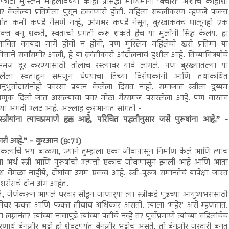
फोटो मुस्लिम महिलेविषयी काही प्रसिद्धी माध्यमांनी ’बेचारी’ अशीच काहीशी
ार केलेल्या प्रतिमेला पुसून टकाणारी होती. महिला सबलीकरण म्हणजे फक्त
ीत कमी कपडे नेसणे नव्हे, आंगभर कपडे नेसून, बुरखाकवच घालूनही एक
्त बनू शकते, स्वतःची प्रगती करू शकते हेच या मुलींनी सिद्ध केलंय. हा
रस्तावित कायदा मागे होवो न होवो, पण मुस्लिम महिलेची खरी प्रतिमा या
ित्ताने सर्वांसमोर आली, हे या क्रांतीकारी आंदोलनाचं हशील आहे. तिच्याविषयीचे
रसमज दूर करण्यासाठी तीलाच रस्त्यावर यावं लागलं. पण बुरख्यातल्या या
लेला स्वतःहून समजून घेण्याचा तिच्या विरोधकांनी आणि तथाकथित
नुभुतीदारांनीही फारसा प्रयत्न केलेला दिसत नाही. समाजात स्त्रीला दुय्यम
गणूक दिली जात असल्याचा फार मोठा गैरसमज पसरलेला आहे. पण वास्तव
च्या अगदी उलट आहे. अल्लाह कुरआनात सांगतो -
.स्त्रीयांना त्याचप्रमाणे हक्क आहे, परिचित पद्धतीनुसार जसे पुरूषांना आहे.” -
कारी आहे.” - कुरआन (9:71)
्त्याचे भय बाळगा, ज्याने तुम्हाला एका जीवापासून निर्माण केले आणि त्याच
ा अर्थ स्त्री आणि पुरूषांची उत्पत्ती एकाच जीवापासून झाली आहे आणि आता
ंश वेगळा नाहीये, दोघांचा उगम एकच आहे. स्त्री-पुरुष समानतेचं यापेक्षा जास्त
रीराचे दोन अंग आहेत.
जेणेकरून आपलं घरदार सोडून जाणार्‍या त्या स्त्रीकडे पुढच्या आयुष्यभरासाठी
कमेवर फक्त आणि फक्त तीचाच अधिकार असतो. त्याला ‘महेर’ असे म्हणतात.
नानंतर त्यांच्या नावापुढे त्यांच्या पतीचे नव्हे तर पूर्वीप्रमाणे त्यांच्या वडिलांचेच
्थ बेनज़ीर भुट्टो ही शेवटपर्यंत बेनज़ीर भुट्टोच असते, ती बेनज़ीर जरदारी बनत