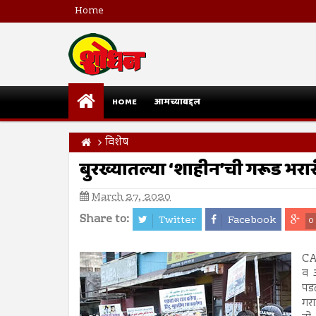
Home
HOME
आमच्याबद्दल
विशेष
बुरख्यातल्या ‘शाहीन’ची गरूड भरा
March 27, 2020
Share to:
Twitter
Facebook
0
CA
व आ
पडल
गरा