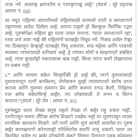
जाऊ नये. अल्लाह क्षमाशील व परमकृपाळू आहे.’ (संदर्भ : सूरे एहजाब
आयात नं. 59)
वर नमूद पहिल्या आयातीमध्ये महिलांसाठी घरामध्ये शांती व समाधानाने
राहण्याचा आदेश दिलेला आहे. आपण पाहतो ही बिल्कुल नैसर्गिक पद्धत
आहे. पुरूषांपेक्षा महिला ह्या घरात जास्त रमतात. ’घरात समाधानाने रहा’,
याचा अर्थ असा नव्हे की महिलांनी घराबाहेर निघूच नये. निकड असेल तेव्हा
त्या दिवसातून केव्हाही घराबाहेर निघू शकतात. मात्र महेरम आणि परद्याची
व्यवस्था त्यांच्यासाठी अनिवार्य आहे. हे त्यांच्या सोयी व संरक्षणाशी संबंधित
आहे. त्यात कुठलीही नकारात्मक बाब नाही. किंवा त्यांना कमी लेखण्याचा
तर प्रश्नच नाही.
1.’’ आणि त्याच्या संकेत चिन्हांपैकी ही आहे की, त्याने तुमच्यासाठी
तुमच्यामधून पत्नीं बनविल्या, जेणेकरून तुम्ही त्यांच्यापाशी संतोष प्राप्त
करावा आणि तुमच्या दरम्यान प्रेम आणि करूणा उत्पन्न केली. निश्चितच
यात बरीच संकेतचिन्हे आहेत. त्या लोकांसाठी जे मनन व चिंतन
करतात.’’(संदर्भ : सुरे रोम : आयत नं. 21).
पुरूषसुद्धा घरात जेवढा संतुष्ट राहतो तेवढा तो बाहेर राहू शकत नाही.
पत्नीपासून फक्त लैंगिक संतोष मिळतो एवढेच नाही तर मुलांपासून त्याला
मानसिक समाधान मिळते. घरी पत्नी आणि मुलं आनंदी असतील तर पुरूष
बाहेर कणखरपणे कोणत्याही परिस्थितीस सामोरे जावू शकतो. घरात जर
किरकिर असेल तर बाहेर मोठमोठी संकटे लिलया पेेलणारा पुरूष कोसळून