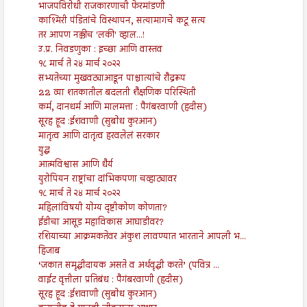
भाजपविरोधी राजकारणाची फेरमांडणी
काश्मिरी पंडितांचे विस्थापन, सत्यामागचे कटू सत्य
तर आपण नक्कीच 'लकी' व्हाल...!
उ.प्र. निवडणुका : इच्छा आणि वास्तव
१८ मार्च ते २४ मार्च २०२२
सभ्यतेच्या मुखवट्याआडून पाश्चात्यांचे रौद्ररूप
22 व्या शतकातील बदलती शैक्षणिक परिस्थिती
कर्म, दानधर्म आणि मालमत्ता : पैगंबरवाणी (हदीस)
सूरह हूद :ईशवाणी (सुबोध कुरआन)
मातृत्व आणि दातृत्व हरवलेलं सरकार
युद्ध
आत्मविश्वास आणि धैर्य
युरोपियन राष्ट्रांचा दांभिकपणा चव्हाट्यावर
१८ मार्च ते २४ मार्च २०२२
महिलांविषयी योग्य दृष्टीकोण कोणता?
ईडीचा आसूड महाविकास आघाडीवर?
रशियाच्या आक्रमकतेवर अंकुश लावण्यात भारताने आपली भ...
हिजाब
‘जकात समृद्धीदायक असते व अर्थवृद्धी करते’ (पवित्र ...
वाईट वृत्तीला प्रतिबंध : पैगंबरवाणी (हदीस)
सूरह हूद :ईशवाणी (सुबोध कुरआन)