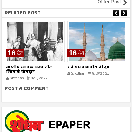
Older Post
RELATED POST
16
16
Aug
Aug
2024
2024
भारतीय स्वातंत्र्य लढ्यातील
सर्व मानवजातीसाठी दया
र
स्त्रियांचे योगदान
न
Shodhan
8/16/2024
ग
Shodhan
8/16/2024
बट
POST A COMMENT