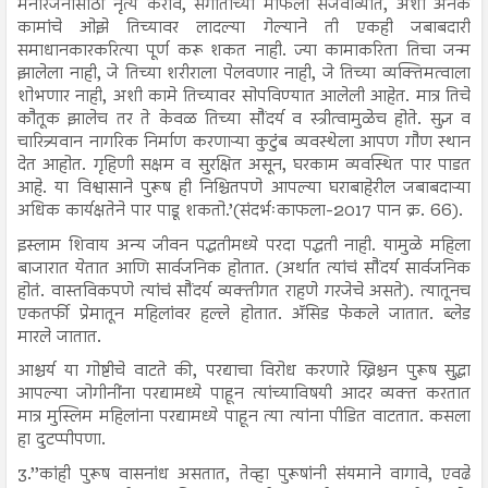
मनोरंजनासाठी नृत्य करावे, संगीताच्या मैफिली सजवाव्यात, अशा अनेक
कामांचे ओझे तिच्यावर लादल्या गेल्याने ती एकही जबाबदारी
समाधानकारकरित्या पूर्ण करू शकत नाही. ज्या कामाकरिता तिचा जन्म
झालेला नाही, जे तिच्या शरीराला पेलवणार नाही, जे तिच्या व्यक्तिमत्वाला
शोभणार नाही, अशी कामे तिच्यावर सोपविण्यात आलेली आहेत. मात्र तिचे
कौतूक झालेच तर ते केवळ तिच्या सौंदर्य व स्त्रीत्वामुळेच होते. सुज्ञ व
चारित्र्यवान नागरिक निर्माण करणाऱ्या कुटुंब व्यवस्थेला आपण गौण स्थान
देत आहोत. गृहिणी सक्षम व सुरक्षित असून, घरकाम व्यवस्थित पार पाडत
आहे. या विश्वासाने पुरूष ही निश्चितपणे आपल्या घराबाहेरील जबाबदाऱ्या
अधिक कार्यक्षतेने पार पाडू शकतो.’(संदर्भःकाफला-2017 पान क्र. 66).
इस्लाम शिवाय अन्य जीवन पद्धतीमध्ये परदा पद्धती नाही. यामुळे महिला
बाजारात येतात आणि सार्वजनिक होतात. (अर्थात त्यांचं सौंदर्य सार्वजनिक
होतं. वास्तविकपणे त्यांचं सौंदर्य व्यक्तीगत राहणे गरजेचे असते). त्यातूनच
एकतर्फी प्रेमातून महिलांवर हल्ले होतात. अ‍ॅसिड फेकले जातात. ब्लेड
मारले जातात.
आश्चर्य या गोष्टीचे वाटते की, परद्याचा विरोध करणारे ख्रिश्चन पुरूष सुद्धा
आपल्या जोगीनींना परद्यामध्ये पाहून त्यांच्याविषयी आदर व्यक्त करतात
मात्र मुस्लिम महिलांना परद्यामध्ये पाहून त्या त्यांना पीडित वाटतात. कसला
हा दुटप्पीपणा.
3.’’कांही पुरूष वासनांध असतात, तेव्हा पुरूषांनी संयमाने वागावे, एवढे