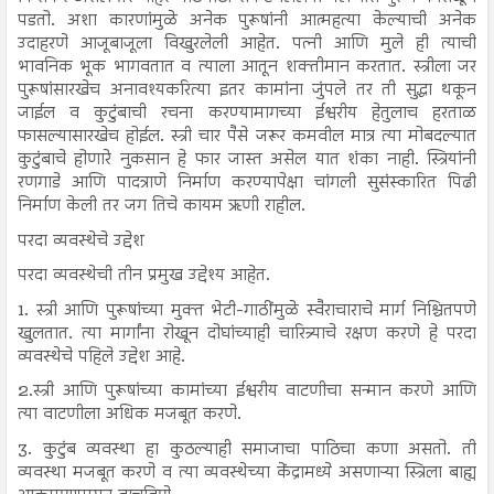
पडतो. अशा कारणांमुळे अनेक पुरूषांनी आत्महत्या केल्याची अनेक
उदाहरणे आजूबाजूला विखुरलेली आहेत. पत्नी आणि मुले ही त्याची
भावनिक भूक भागवतात व त्याला आतून शक्तीमान करतात. स्त्रीला जर
पुरूषांसारखेच अनावश्यकरित्या इतर कामांना जुंपले तर ती सुद्धा थकून
जाईल व कुटुंबाची रचना करण्यामागच्या ईश्वरीय हेतुलाच हरताळ
फासल्यासारखेच होईल. स्त्री चार पैसे जरूर कमवील मात्र त्या मोबदल्यात
कुटुंबाचे होणारे नुकसान हे फार जास्त असेल यात शंका नाही. स्त्रियांनी
रणगाडे आणि पादत्राणे निर्माण करण्यापेक्षा चांगली सुसंस्कारित पिढी
निर्माण केली तर जग तिचे कायम ऋणी राहील.
परदा व्यवस्थेचे उद्देश
परदा व्यवस्थेची तीन प्रमुख उद्देश्य आहेत.
1. स्त्री आणि पुरूषांच्या मुक्त भेटी-गाठींमुळे स्वैराचाराचे मार्ग निश्चितपणे
खुलतात. त्या मार्गांना रोखून दोघांच्याही चारित्र्याचे रक्षण करणे हे परदा
व्यवस्थेचे पहिले उद्देश आहे.
2.स्त्री आणि पुरूषांच्या कामांच्या ईश्वरीय वाटणीचा सन्मान करणे आणि
त्या वाटणीला अधिक मजबूत करणे.
3. कुटुंब व्यवस्था हा कुठल्याही समाजाचा पाठिचा कणा असतो. ती
व्यवस्था मजबूत करणे व त्या व्यवस्थेच्या केंद्रामध्ये असणाऱ्या स्त्रिला बाह्य