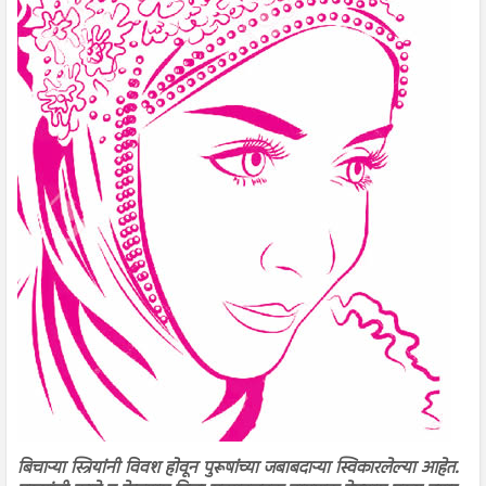
बिचाऱ्या स्त्रियांनी विवश होवून पुरूषांच्या जबाबदाऱ्या स्विकारलेल्या आहेत.