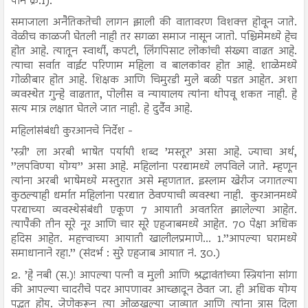
पान क्र.1).
समाजाला अनैतिकतेची लागन झाली की वातावरण विशक्त होवून जाते.
वेळीच काळजी घेतली नाही तर सगळा समाज नासून जातो. पश्चिमेमध्ये हेच
होत आहे. त्यातून स्वार्थी, कपटी, लिंगपिसाट लोकांची संख्या वाढत आहे.
त्याचा सर्वात वाईट परिणाम महिला व बालकांवर होत आहे. शाळेमध्ये
गोळीबार होत आहे. शिक्षक आणि चिमुरडी मुले बळी पडत आहेत. अशा
व्यवस्थेत गुन्हे वाढतात, पोलीस व न्यायालय त्यांना थोपवू शकत नाही. हे
सत्य मात्र लक्षात घेतले जात नाही. हे दुर्दैव आहे.
महिलांसंबंधी कुरआनचे निर्देश -
’स्त्री’ ला अरबी भाषेत पर्यायी शब्द ’मस्तूर’ असा आहे. ज्याचा अर्थ,
’’लपविण्या योग्य’’ असा आहे. महिलांना परद्यामध्ये लपविले जाते. म्हणून
त्यांना अरबी भाषेमध्ये मस्तुरात असे म्हणतात. इस्लाम खेरीज जगातल्या
कुठल्याही धर्मात महिलांना परद्यात ठेवण्याची व्यवस्था नाही. कुरआनमध्ये
परद्याच्या व्यवस्थेसंबंधी एकूण 7 आयाती अवतरित झालेल्या आहेत.
त्यापैकी तीन सूरे नूर आणि चार सूरे एहजाबमध्ये आहेत. 70 पेक्षा अधिक
हदिस आहेत. महत्त्वाच्या आयाती खालीलप्रमाणे... 1.’’आपल्या घरामध्ये
समाधानाने रहा.’’ (संदर्भ : सुरे एहजाब आयात नं. 30.)
2. ’हे नबी (स.)! आपल्या पत्नी व मुली आणि श्रद्धावंतांच्या स्त्रियांना सांगा
की आपल्या चादरीचे पदर आपणावर आच्छादून ठेवत जा. ही अधिक योग्य
पद्धत होय. जेणेकरून त्या ओळखल्या जाव्यात आणि त्यांना त्रास दिला