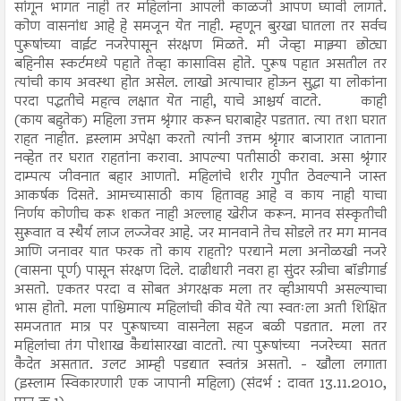
सांगून भागत नाही तर महिलांना आपली काळजी आपण घ्यावी लागते.
कोण वासनांध आहे हे समजून येत नाही. म्हणून बुरखा घातला तर सर्वच
पुरूषांच्या वाईट नजरेपासून संरक्षण मिळते. मी जेव्हा माझ्या छोट्या
बहिनीस स्कर्टमध्ये पहाते तेव्हा कासाविस होते. पुरूष पहात असतील तर
त्यांची काय अवस्था होत असेल. लाखो अत्याचार होऊन सुद्धा या लोकांना
परदा पद्धतीचे महत्व लक्षात येत नाही, याचे आश्चर्य वाटते.
काही
(काय बहुतेक) महिला उत्तम श्रृंगार करून घराबाहेर पडतात. त्या तशा घरात
राहत नाहीत. इस्लाम अपेक्षा करतो त्यांनी उत्तम श्रृंगार बाजारात जाताना
नव्हेत तर घरात राहतांना करावा. आपल्या पतीसाठी करावा. असा श्रृंगार
दाम्पत्य जीवनात बहार आणतो. महिलांचे शरीर गुपीत ठेवल्याने जास्त
आकर्षक दिसते. आमच्यासाठी काय हितावह आहे व काय नाही याचा
निर्णय कोणीच करू शकत नाही अल्लाह खेरीज करून. मानव संस्कृतीची
सुरूवात व स्थैर्य लाज लज्जेवर आहे. जर मानवाने तेच सोडले तर मग मानव
आणि जनावर यात फरक तो काय राहतो? परद्याने मला अनोळखी नजरे
(वासना पूर्ण) पासून संरक्षण दिले. दाढीधारी नवरा हा सुंदर स्त्रीचा बॉडीगार्ड
असतो. एकतर परदा व सोबत अंगरक्षक मला तर व्हीआयपी असल्याचा
भास होतो. मला पाश्चिमात्य महिलांची कीव येते त्या स्वतःला अती शिक्षित
समजतात मात्र पर पुरूषाच्या वासनेला सहज बळी पडतात. मला तर
महिलांचा तंग पोशाख कैद्यांसारखा वाटतो. त्या पुरूषांच्या नजरेच्या सतत
कैदेत असतात. उलट आम्ही पडद्यात स्वतंत्र असतो. - खौला लगाता
(इस्लाम स्विकारणारी एक जापानी महिला) (संदर्भ : दावत 13.11.2010,