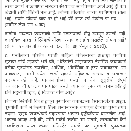
’आपल्या मुलांवर संस्कार करण्याचे स्त्रीचे महत्त्वपूर्ण कार्य आज सामाजिक
संस्था आणि पाळणाघरा सारख्या संस्थाकडे सोपविण्यात आले आहे ही फार
खेदाची आणि चिंतेची बाब आहे. स्त्रीच्या सौंदर्याचा बाजार भरविण्यात आला
आहे. सर्वात खेदाची बाब तर ही आहे की आज स्त्री देखील या सर्व
-
(उर्वरित लेख पान 2 वर)
बाबींना आपल्या फायद्याची आणि स्वातंत्र्याची गोष्ट समजून बसली आहे.
वास्तविक पाहता हे स्त्रिंयाचे मोठ्या प्रमाणावार होत असलेले शोषण आहे.’
(संदर्भ : एसआयओ कॉन्फ्रन्स दिल्ली दि. 25 फेब्रुवारी 2018).
2. पनवेलच्या मुस्लिम मराठी साहित्य संमेलनाच्या अध्यक्षा फातिमा
मुजावर यांचे म्हणणे असे की, ’’स्त्रियांनी मातृत्वाच्या नैसर्गिक जबाबदारी
बरोबर पुरूषांसह राजकीय, आर्थिक, औद्योगिक व इतर जबाबदाऱ्या पार
पाडाव्यात, अशी अपेक्षा करणे म्हणजे महिलांवर अन्याय व अत्याचार
करण्यासारखे आहे. मानवजातीच्या उत्पत्ती व सेवा सुश्रुसेची संपूर्ण
जबाबदारी ती एकटीच पार पाडत असते. त्यासोबत पुरूषांच्या जबाबदारीतही
तिने सहभागी व्हावे, हे कितपत योग्य आहे?
बिचाऱ्या स्त्रियांनी विवश होवून पुरूषांच्या जबाबदाऱ्या स्विकारलेल्या आहेत.
पुरूषांची कामे न केल्यास तिला सन्मानजनक वागणूक देण्यास पुरूष तयार
नव्हता. कुटुंब व्यवस्थेकडे पाहण्याचा आपला दृष्टीकोणच बदललेला आहे.
आपला आग्रह आहे की, स्त्रीने मातेचे कर्तव्य पार पाडावे, त्याचबरोबर तिने
उच्चशिक्षण प्राप्त करून मॅजिस्ट्रेट सारखे पद भुषवावे. पुरूषांच्या