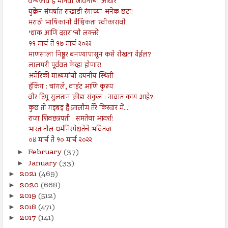
वन्यजीव हे मानवी जीवनाचा आधार
युक्रेन संघर्षात राखाडी रंगाच्या अनेक छटा!
मराठी भाषिकांनी वैश्विकता स्वीकारावी
‘धाक आणि दरारा’ची लक्तरे
११ मार्च ते १७ मार्च २०२२
माणसाला निष्ठूर बनण्यापासून कसे रोखता येईल?
लालपरी पूर्ववत केव्हा होणार!
अमेरिकी माध्यमांची दयनीय स्थिती
हॅकिंग : चांगले, वाईट आणि कुरूप
वीर टिपू सुलतान क्रीडा संकुल : नावात काय आहे?
कुछ तो गड़बड़ है ज़ालीम तेरे किरदार में...!
राजा शिवछत्रपती : समतेचा आदर्श!
भारतातील धर्मनिरपेक्षतेचे भवितव्य
०४ मार्च ते १० मार्च २०२२
February
(37)
►
January
(33)
►
2021
(469)
►
2020
(668)
►
2019
(512)
►
2018
(471)
►
2017
(141)
►