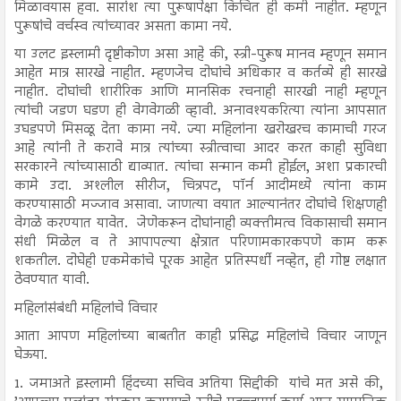
मिळावयास हवा. सारांश त्या पुरूषापेक्षा किंचित ही कमी नाहीत. म्हणून
पुरूषांचे वर्चस्व त्यांच्यावर असता कामा नये.
या उलट इस्लामी दृष्टीकोण असा आहे की, स्त्री-पुरूष मानव म्हणून समान
आहेत मात्र सारखे नाहीत. म्हणजेच दोघांचे अधिकार व कर्तव्ये ही सारखे
नाहीत. दोघांची शारीरिक आणि मानसिक रचनाही सारखी नाही म्हणून
त्यांची जडण घडण ही वेगवेगळी व्हावी. अनावश्यकरित्या त्यांना आपसात
उघडपणे मिसळू देता कामा नये. ज्या महिलांना खरोखरच कामाची गरज
आहे त्यांनी ते करावे मात्र त्यांच्या स्त्रीत्वाचा आदर करत काही सुविधा
सरकारने त्यांच्यासाठी द्याव्यात. त्यांचा सन्मान कमी होईल, अशा प्रकारची
कामे उदा. अश्लील सीरीज, चित्रपट, पॉर्न आदीमध्ये त्यांना काम
करण्यासाठी मज्जाव असावा. जाणत्या वयात आल्यानंतर दोघांचे शिक्षणही
वेगळे करण्यात यावेत. जेणेकरून दोघांनाही व्यक्तीमत्व विकासाची समान
संधी मिळेल व ते आपापल्या क्षेत्रात परिणामकारकपणे काम करू
शकतील. दोघेही एकमेकांचे पूरक आहेत प्रतिस्पर्धी नव्हेत, ही गोष्ट लक्षात
ठेवण्यात यावी.
महिलांसंबंधी महिलांचे विचार
आता आपण महिलांच्या बाबतीत काही प्रसिद्ध महिलांचे विचार जाणून
घेऊया.
1. जमाअते इस्लामी हिंदच्या सचिव अतिया सिद्दीकी यांचे मत असे की,