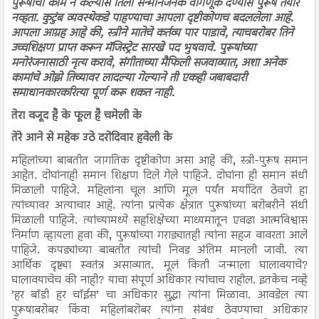
पुरूषांची कामे न केल्यास तिला सन्मानजनक वागणूक देण्यास पुरूष तयार
नव्हता. कुटुंब व्यवस्थेकडे पाहण्याचा आपला दृष्टीकोणच बदललेला आहे.
आपला आग्रह आहे की, स्त्रीने मातेचे कर्तव्य पार पाडावे, त्याचबरोबर तिने
उच्चशिक्षण प्राप्त करून मॅजिस्ट्रेट सारखे पद भुषवावे. पुरूषांच्या
मनोरंजनासाठी नृत्य करावे, संगीताच्या मैफिली सजवाव्यात, अशा अनेक
कामांचे ओझे तिच्यावर लादल्या गेल्याने ती एकही जबाबदारी
समाधानकारकरित्या पूर्ण करू शकत नाही.
तेरा वजूद है के फूल है चमेली के
तेरे आने से महेक उठे दरोदिवार हवेली के
महिलांच्या बाबतीत जागतिक दृष्टीकोण असा आहे की, स्त्री-पुरूष समान
आहेत. दोघांनाही समान शिक्षण दिले गेले पाहिजे. दोघांना ही समान संधी
मिळाली पाहिजे. महिलांना चूल आणि मूल पर्यंत मर्यादित ठेवणे हा
त्यांच्यावर अत्याचार आहे. त्यांना प्रत्येक क्षेत्रात पुरूषांच्या बरोबरीने संधी
मिळाली पाहिजे. त्यांच्यामध्ये सहशिक्षेच्या माध्यमातून एवढा आत्मविश्वास
निर्माण व्हायला हवा की, पुरूषांच्या गराड्यातही त्यांना सहज वावरता आले
पाहिजे. कपड्यांच्या बाबतीत त्यांची निवड अंतिम मानली जावी. त्या
आर्थिक दृष्ट्या स्वतंत्र असाव्यात. मूलं किती जन्माला घालावयाचे?
घालावयाचेच की नाही? याचा संपूर्ण अधिकार त्यांचाच राहील. इतकेच नव्हे
’हर बॉडी हर चॉईस’ चा अधिकार सुद्धा त्यांना मिळावा. आवडेल त्या
पुरूषाबरोबर किंवा महिलांबरोबर त्यांना संबंध ठेवण्याचा अधिकार