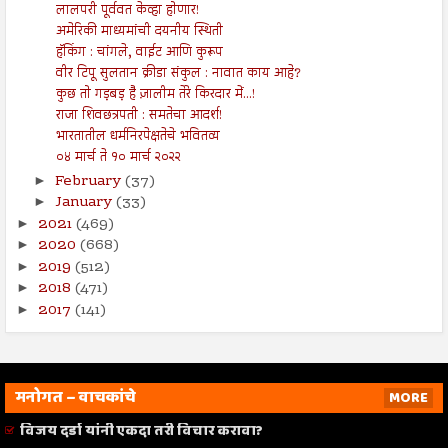
लालपरी पूर्ववत केव्हा होणार!
अमेरिकी माध्यमांची दयनीय स्थिती
हॅकिंग : चांगले, वाईट आणि कुरूप
वीर टिपू सुलतान क्रीडा संकुल : नावात काय आहे?
कुछ तो गड़बड़ है ज़ालीम तेरे किरदार में...!
राजा शिवछत्रपती : समतेचा आदर्श!
भारतातील धर्मनिरपेक्षतेचे भवितव्य
०४ मार्च ते १० मार्च २०२२
February
(37)
►
January
(33)
►
2021
(469)
►
2020
(668)
►
2019
(512)
►
2018
(471)
►
2017
(141)
►
मनोगत – वाचकांचे
MORE
विजय दर्डा यांनी एकदा तरी विचार करावा?