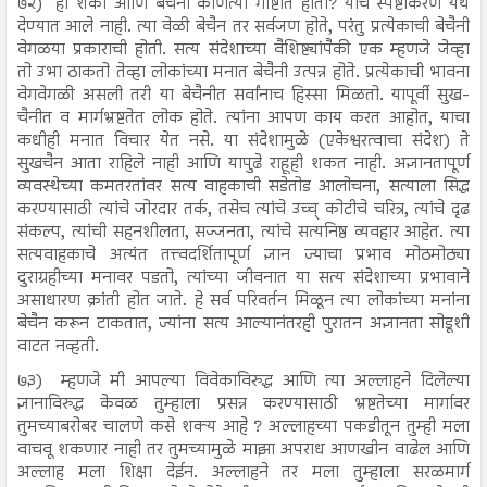
७२)
ही शंका आणि बेचैनी कोणत्या गोष्टीत होती? याचे स्पष्टीकरण येथे
देण्यात आले नाही. त्या वेळी बेचैन तर सर्वजण होते, परंतु प्रत्येकाची बेचैनी
वेगळया प्रकाराची होती. सत्य संदेशाच्या वैशिष्ट्यांपैकी एक म्हणजे जेव्हा
तो उभा ठाकतो तेव्हा लोकांच्या मनात बेचैनी उत्पन्न होते. प्रत्येकाची भावना
वेगवेगळी असली तरी या बेचैनीत सर्वांनाच हिस्सा मिळतो. यापूर्वी सुख-
चैनीत व मार्गभ्रष्टतेत लोक होते. त्यांना आपण काय करत आहोत, याचा
कधीही मनात विचार येत नसे. या संदेशामुळे (एकेश्वरत्वाचा संदेश) ते
सुखचैन आता राहिले नाही आणि यापुढे राहूही शकत नाही. अज्ञानतापूर्ण
व्यवस्थेच्या कमतरतांवर सत्य वाहकाची सडेतोड आलोचना, सत्याला सिद्ध
करण्यासाठी त्यांचे जोरदार तर्क, तसेच त्यांचे उच्च् कोटीचे चरित्र, त्यांचे दृढ
संकल्प, त्यांची सहनशीलता, सज्जनता, त्यांचे सत्यनिष्ठ व्यवहार आहेत. त्या
सत्यवाहकाचे अत्यंत तत्त्वदर्शितापूर्ण ज्ञान ज्याचा प्रभाव मोठमोठ्या
दुराग्रहीच्या मनावर पडतो, त्यांच्या जीवनात या सत्य संदेशाच्या प्रभावाने
असाधारण क्रांती होत जाते. हे सर्व परिवर्तन मिळून त्या लोकांच्या मनांना
बेचैन करून टाकतात, ज्यांना सत्य आल्यानंतरही पुरातन अज्ञानता सोडूशी
वाटत नव्हती.
७३)
म्हणजे मी आपल्या विवेकाविरुद्ध आणि त्या अल्लाहने दिलेल्या
ज्ञानाविरुद्ध केवळ तुम्हाला प्रसन्न करण्यासाठी भ्रष्टतेच्या मार्गावर
तुमच्याबरोबर चालणे कसे शक्य आहे ? अल्लाहच्या पकडीतून तुम्ही मला
वाचवू शकणार नाही तर तुमच्यामुळे माझा अपराध आणखीन वाढेल आणि
अल्लाह मला शिक्षा देईन. अल्लाहने तर मला तुम्हाला सरळमार्ग