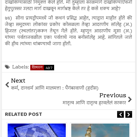
दाखविण्यासाठी नियुक्त केले होते. मी तुम्हाला सरळमार्ग दाखविण्याऐवजी
हेतुपुरस्सर उलटा मार्ग दाखवून मार्गभ्रष्ट केले तर हे कसे शक्य आहे?
७४)
सीना प्रायद्वीपमध्ये जी कथनं प्रसिद्ध आहेत, त्याद्वारा माहीत होते की
जेव्हा समूदच्या लोकांवर प्रकोप कोसळला तेव्हा आदरणीय सॉलेह (अ.)
हिजरत (स्थलांतर)करून तेथून गेले होते. म्हणून आदरणीय मूसा (अ.)
यांच्या पर्वताजवळील एका पर्वताचे नाव बनीसॉलेह आहे. सांगितले जाते
की हीच त्यांच्या थांबण्याची जागा होती.
Labels:
दिव्यरत्न
497
Next
कर्म, दानधर्म आणि मालमत्ता : पैगंबरवाणी (हदीस)
Previous
मातृत्व आणि दातृत्व हरवलेलं सरकार
RELATED POST