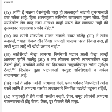
७३
घालाल.
(६४) आणि हे माझ्या देशबंधुंनो! पाहा ही अल्लाहची सांडणी तुमच्यासाठी
एक संकेत आहे. हिला अल्लाहच्या जमिनीत चरावयास मुक्त सोडा. हिची
जरादेखील छेड काढू नका अन्यथा काही जास्त वेळ लागणार नाही की
तुमच्यावर अल्लाहचा प्रकोप येईल.’’
(६५) पण त्यांनी सांडणीला मारून टाकले. यावर सॉलेह (अ.) ने त्यांना
बजावले, ‘‘आता केवळ तीन दिवस आणखी आपल्या घरात निवास करा, ही
अशी मुदत आहे जी खोटी ठरणार नाही.’’
(६६) सरतेशेवटी जेव्हा आमच्या निर्णयाची घटका आली तेव्हा आम्ही
आमच्या कृपेने सॉलेह (अ.) व त्या लोकांना ज्यांनी त्याच्याबरोबर श्रद्धा
ठेवली होती, वाचविले आणि त्या दिवसाच्या नामुष्कीपासून त्यांना सुरक्षित
७४
ठेवले.
नि:संशय तुझा पालनकर्ता वस्तुत: शक्तिशाली व वर्चस्व
बाळगणारा आहे.
(६७) उरले ते लोक ज्यांनी अत्याचार केले, एका भयंकर विस्फोटाने त्यांना
धरले आणि ते आपल्या वस्तीत अशाप्रकारे निपचित पडलेले पडूनच राहिले,
(६८) जणूकाही ते तेथे कधी वसलेच नव्हते. ऐका, समूद लोकांनी आपल्या
पालनकत्र्याशी द्रोह केला. ऐका, दूर फेकले गेले समूद.