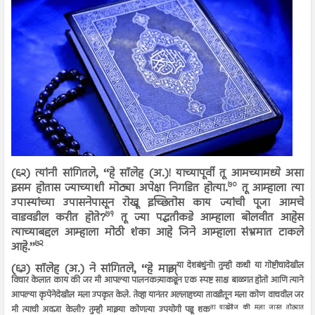
(६२) त्यांनी सांगितले, ‘‘हे सॉलेह (अ.)! याच्यापूर्वी तू आमच्यामध्ये असा
७०
इसम होतास ज्याच्याशी मोठ्या अपेक्षा निगडित होत्या.
तू आम्हाला त्या
उपास्यांच्या उपासनेपासून रोखू इच्छितोस काय ज्यांची पूजा आमचे
७१
वाडवडील करीत होते?
तू ज्या पद्धतीकडे आम्हाला बोलवीत आहेस
त्याच्याबद्दल आम्हाला मोठी शंका आहे जिने आम्हाला संभ्रमात टाकले
७२
आहे.’’
या देशबंधुंनो! तुम्ही कधी या गोष्टीचादेखील
(६३) सॉलेह (अ.) ने सांगितले, ‘‘हे माझ्
विचार केलात काय की जर मी आपल्या पालनकत्र्याकडून एक स्पष्ट साक्ष बाळगत होतो आणि त्याने
आपल्या कृपेनेदेखील मला उपकृत केले. तेव्हा यानंतर अल्लाहच्या तावडीतून मला कोण वाचवील जर
ता याखेरीज की मला जास्त तोट्यात
मी त्याची अवज्ञा केली? तुम्ही माझ्या कोणत्या उपयोगी पडू शक