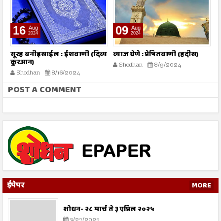
16
09
Aug
Aug
2024
2024
तो
सूरह बनीइस्राईल : ईशवाणी (दिव्य
व्याज घेणे : प्रेषितवाणी (हदीस)
म
कुरआन)
प
Shodhan
8/9/2024
Shodhan
8/16/2024
POST A COMMENT
ईपेपर
MORE
शोधन- २८ मार्च ते ३ एप्रिल २०२५
3/27/2025