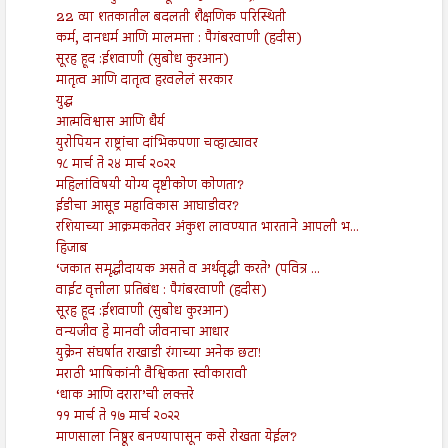
22 व्या शतकातील बदलती शैक्षणिक परिस्थिती
कर्म, दानधर्म आणि मालमत्ता : पैगंबरवाणी (हदीस)
सूरह हूद :ईशवाणी (सुबोध कुरआन)
मातृत्व आणि दातृत्व हरवलेलं सरकार
युद्ध
आत्मविश्वास आणि धैर्य
युरोपियन राष्ट्रांचा दांभिकपणा चव्हाट्यावर
१८ मार्च ते २४ मार्च २०२२
महिलांविषयी योग्य दृष्टीकोण कोणता?
ईडीचा आसूड महाविकास आघाडीवर?
रशियाच्या आक्रमकतेवर अंकुश लावण्यात भारताने आपली भ...
हिजाब
‘जकात समृद्धीदायक असते व अर्थवृद्धी करते’ (पवित्र ...
वाईट वृत्तीला प्रतिबंध : पैगंबरवाणी (हदीस)
सूरह हूद :ईशवाणी (सुबोध कुरआन)
वन्यजीव हे मानवी जीवनाचा आधार
युक्रेन संघर्षात राखाडी रंगाच्या अनेक छटा!
मराठी भाषिकांनी वैश्विकता स्वीकारावी
‘धाक आणि दरारा’ची लक्तरे
११ मार्च ते १७ मार्च २०२२
माणसाला निष्ठूर बनण्यापासून कसे रोखता येईल?