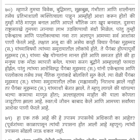
७०)
म्हणजे तुमचा विवेक, बुद्धिमत्ता, सूझबुझ, गंभीरता आणि शालीनता
तसेच प्रतिभाशाली व्यक्तित्वाला पाहून आम्हीही आशा करून होतो की
तुम्ही मोठे माणूस बनाल आणि आपले भौतिक जग खूप बनवाल. दुसऱ्या
राष्ट्रासारखे तुमच्या ज्ञानाचा लाभ उठविण्याची संधी मिळेल. परंतु तुम्ही
एकेश्वरत्व आणि परलोकत्वाचा नवा राग अलापून आमच्या सर्व आशांवर
पाणी फेरले आहे. लक्षात असू द्या की असेच काही विचार पैगंबर मुहम्मद
(स.) यांच्याविषयी त्यांच्या समुदायातील लोकांचे होते. ते पैगंबर होण्यापूर्वी
मुहम्मद (स.) यांच्या श्रेष्ठ योग्यतांना मानत होते आणि समजत होते की हा
मनुष्य एक मोठा व्यापारी बनेल. याच्या सजग बुद्धीने आम्हालाही फायदा
होईल. परंतु त्यांच्या आशेविरुद्ध पैगंबर मुहम्मद (स.) यांनी एकेश्वरत्व आणि
परलोकत्व तसेच उच्च् नैतिक गुणांकडे बोलविणे सुरु केले. त्या वेळी पैगंबर
मुहम्मद (स.) यांच्या समुदायातील लोक (मक्कावासी) निराशच झाले नाही
तर पैगंबर मुहम्मद (स.) यांच्याशी बेजार झाले. ते म्हणू लागले की चांगल्या
भल्या कामाचा माणुस होता; अल्लाहलाच माहीत की याला कोणता
जादूटोणा झाला आहे. स्वत:चे जीवन बरबाद केले आणि आमच्या सर्वांच्या
आशेवर पाणी फेरले आहे.
७१)
हा एक तर्क आहे की हे उपास्य उपासनेचे अधिकारी का आहेत?
(पूर्वजांच्या काळापासून त्यांची उपासना होत आली आहे म्हणून) त्यांची
उपासना सोडली जाऊ शकत नाही.