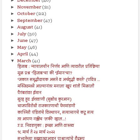
December
(46)
►
November
(21)
►
October
(22)
►
September
(47)
►
August
(41)
►
July
(50)
►
June
(47)
►
May
(46)
►
April
(44)
►
March
(41)
▼
हिजाब : न्यायालयीन निर्णय आणि त्यावरील प्रतिक्रिया
मूळ प्रश्न ‘हिजाब’चा की ‘ईमान’चा?
‘जकात समृद्धीदायक असते व अर्थवृद्धी करते’ (पवित्र ...
मस्जिदमध्ये आल्यानंतर मनाला खूप शांती मिळाली
पैगंबरांवर ईमान
सूरह हूद :ईशवाणी (सुबोध कुरआन)
भाजपविरोधी राजकारणाची फेरमांडणी
काश्मिरी पंडितांचे विस्थापन, सत्यामागचे कटू सत्य
तर आपण नक्कीच 'लकी' व्हाल...!
उ.प्र. निवडणुका : इच्छा आणि वास्तव
१८ मार्च ते २४ मार्च २०२२
सभ्यतेच्या मुखवट्याआडून पाश्चात्यांचे रौद्ररूप