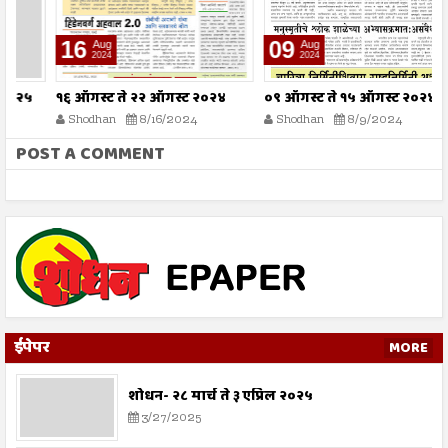
16
09
Aug
Aug
2024
2024
१६ ऑगस्ट ते २२ ऑगस्ट २०२४
०९ ऑगस्ट ते १५ ऑगस्ट २०२४
०
Shodhan
8/16/2024
Shodhan
8/9/2024
POST A COMMENT
ईपेपर
MORE
शोधन- २८ मार्च ते ३ एप्रिल २०२५
3/27/2025