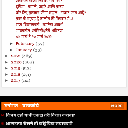
अमेरिकी माध्यमांची दयनीय स्थिती
हॅकिंग : चांगले, वाईट आणि कुरूप
वीर टिपू सुलतान क्रीडा संकुल : नावात काय आहे?
कुछ तो गड़बड़ है ज़ालीम तेरे किरदार में...!
राजा शिवछत्रपती : समतेचा आदर्श!
भारतातील धर्मनिरपेक्षतेचे भवितव्य
०४ मार्च ते १० मार्च २०२२
February
(37)
►
January
(33)
►
2021
(469)
►
2020
(668)
►
2019
(512)
►
2018
(471)
►
2017
(141)
►
मनोगत – वाचकांचे
MORE
विजय दर्डा यांनी एकदा तरी विचार करावा?
आत्महत्या रोखणे ही कौटुंबिक जबाबदारी