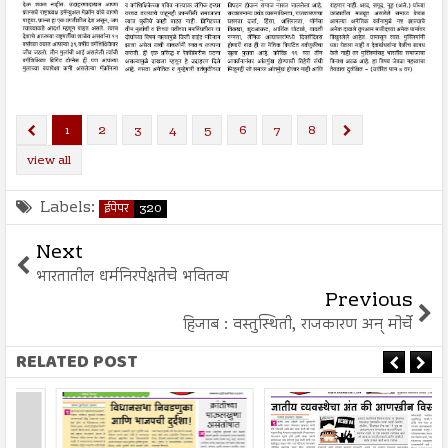
1
2
3
4
5
6
7
8
view all
Labels:
ईपेपर
320
Next
भारतातील धर्मनिरपेक्षतेचे भवितव्य
Previous
हिजाब : वस्तुस्थिती, राजकारण अन् मोर्चे
RELATED POST