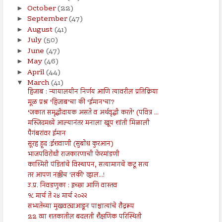
October
(22)
►
September
(47)
►
August
(41)
►
July
(50)
►
June
(47)
►
May
(46)
►
April
(44)
►
March
(41)
▼
हिजाब : न्यायालयीन निर्णय आणि त्यावरील प्रतिक्रिया
मूळ प्रश्न ‘हिजाब’चा की ‘ईमान’चा?
‘जकात समृद्धीदायक असते व अर्थवृद्धी करते’ (पवित्र ...
मस्जिदमध्ये आल्यानंतर मनाला खूप शांती मिळाली
पैगंबरांवर ईमान
सूरह हूद :ईशवाणी (सुबोध कुरआन)
भाजपविरोधी राजकारणाची फेरमांडणी
काश्मिरी पंडितांचे विस्थापन, सत्यामागचे कटू सत्य
तर आपण नक्कीच 'लकी' व्हाल...!
उ.प्र. निवडणुका : इच्छा आणि वास्तव
१८ मार्च ते २४ मार्च २०२२
सभ्यतेच्या मुखवट्याआडून पाश्चात्यांचे रौद्ररूप
22 व्या शतकातील बदलती शैक्षणिक परिस्थिती