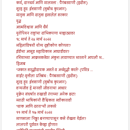
कर्म, दानधर्म आणि मालमत्ता : पैगंबरवाणी (हदीस)
सूरह हूद :ईशवाणी (सुबोध कुरआन)
मातृत्व आणि दातृत्व हरवलेलं सरकार
युद्ध
आत्मविश्वास आणि धैर्य
युरोपियन राष्ट्रांचा दांभिकपणा चव्हाट्यावर
१८ मार्च ते २४ मार्च २०२२
महिलांविषयी योग्य दृष्टीकोण कोणता?
ईडीचा आसूड महाविकास आघाडीवर?
रशियाच्या आक्रमकतेवर अंकुश लावण्यात भारताने आपली भ...
हिजाब
‘जकात समृद्धीदायक असते व अर्थवृद्धी करते’ (पवित्र ...
वाईट वृत्तीला प्रतिबंध : पैगंबरवाणी (हदीस)
सूरह हूद :ईशवाणी (सुबोध कुरआन)
वन्यजीव हे मानवी जीवनाचा आधार
युक्रेन संघर्षात राखाडी रंगाच्या अनेक छटा!
मराठी भाषिकांनी वैश्विकता स्वीकारावी
‘धाक आणि दरारा’ची लक्तरे
११ मार्च ते १७ मार्च २०२२
माणसाला निष्ठूर बनण्यापासून कसे रोखता येईल?
लालपरी पूर्ववत केव्हा होणार!