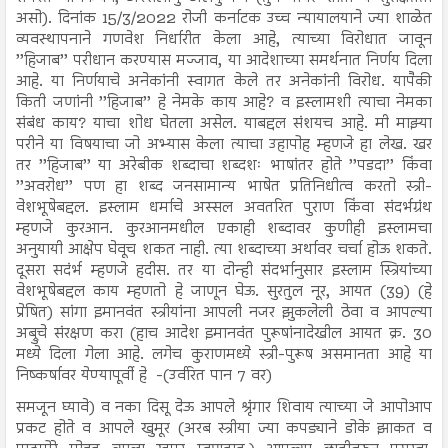
असो). दिनांक 15/3/2022 रोजी कर्नाटक उच्च न्यायालयाने ज्या शाळेत
व्यवस्थापनाने गणवेश निर्धारीत केला आहे, त्याच्या विरोधात जावून
’’हिजाब’’ परीधान करण्यास मज्जाव, या आदेशाच्या समर्थनात निर्णय दिला
आहे. या निर्णयाचे अनेकांनी स्वागत केले तर अनेकांनी विरोध. यापैकी
किती जणांनी ’’हिजाब’’ हे नेमके काय आहे? व इस्लामशी त्याचा नेमका
संबंध काय? याचा शोध घेतला असेल. याबद्दल संशयच आहे. मी माझ्या
परीने या विषयाचा जो अभ्यास केला त्याचा उहापोह म्हणजे हा लेख. खर
तर ’’हिजाब’’ या अरेबीक शब्दाचा शब्दशः भाषांतर होते ’’पडदा’’ किंवा
’’अवरोध’’ पण हा शब्द जनसामान्य भाषेत प्रतिनिधीत्व करतो स्त्री-
वेशभूषेबद्दल. इस्लाम धर्माचे अस्सल अवतरित पुराण किंवा संदर्भग्रंथ
म्हणजे कुरआन. कुरआनमधील एकाही शब्दावर कुणीही इस्लामचा
अनुयायी आक्षेप घेवूच शकत नाही. त्या शब्दाच्या अर्थावर चर्चा होऊ शकते.
दूसरा सदंर्भ म्हणजे हदीस. तर या दोन्ही संदर्भानुसार इस्लाम स्त्रियांच्या
वेशभूषेबद्दल काय म्हणतो हे जाणून घेऊ. सुरतुल नूर, आयत (39) (हे
प्रेषित) सांगा इमानवंत स्त्रीयांना आपली नजर झुकलेली ठेवा व आपल्या
अब्रुचे संरक्षण करा (हाच आदेश इमानवंत पुरूषांनादेखील आयत क्र. 30
मध्ये दिला गेला आहे. लगेच कुराणमध्ये स्त्री-पुरूष असमानता आहे या
निष्कर्षावर येण्यापूर्वी हे -(उर्वरित पान 7 वर)
समजून घ्यावे) व नका दिसू देऊ आपले श्रृंगार शिवाय त्याच्या जे आपोआप
प्रकट होते व आपले खुमूर (अरब स्त्रीया ज्या कपड्याने डोके झाकत व