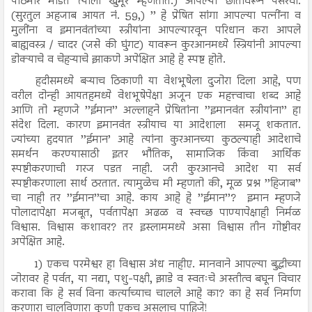
पाठमोरे मोडत त्याला खुमूर म्हणतात.) आपल्या छातीवरून पसरवा.
(सुरतुल अहजाब आयत नं. 59,) ’’ हे प्रेषित सांगा आपल्या पत्नींना व
मुलींना व इमानवंतांच्या स्त्रीयांना आपल्यारवून परिधान करा आपले
बाह्यवस्त्र / चादर (जसे की घुंगट) यावरून कुरआनमध्ये स्त्रियांनी आपल्या
डोक्याचे व चेहऱ्याचे झाकणे अपेक्षित आहे हे स्पष्ट होते.
हदीसमध्ये बऱ्याच ठिकाणी या वेशभूषेला दुजोरा दिला आहे, पण
वरील दोन्ही आयतहमध्ये वेशभूषेपेक्षा अजून एक महत्त्वाचा शब्द आहे
आणि तो म्हणजे ’’ईमान’’ अल्लाहने प्रेषितांना ’’इमानवंत स्त्रीयांना’’ हा
संदेश दिला. कारण इमानवंत स्त्रीयाच या आदेशाला समजू शकतात.
ज्यांच्या हृदयात ’’ईमान’ आहे त्यांना कुरआनच्या कुठल्याही आदेशाचे
समर्थन करण्यासाठी इतर भौतिक, सामाजिक किंवा आर्थिक
स्पष्टीकरणाची गरज पडत नाही. जरी कुरआनचे आदेश या सर्व
स्पष्टीकरणाला सार्थ ठरतात. त्यामुळेच मी म्हणतो की, मूळ प्रश्न ’’हिजाब’’
चा नाही तर ’’ईमान’’चा आहे. काय आहे हे ’’ईमान’’? इमान म्हणजे
पोलादापेक्षा मजबूत, पर्वतापेक्षा अढळ व स्वच्छ पाण्यापेक्षाही निर्मळ
विश्वास. विश्वास कशावर? तर इस्लाममध्ये असा विश्वास तीन गोष्टीवर
अपेक्षित आहे.
1) एकच परमेश्वर हा विश्वास अंध नाहीए. मानवाने आपल्या बुद्धीच्या
जोरावर हे पर्वत, या नद्या, पशु-पक्षी, झाडे व स्वतःचे अस्तीत्व बघून विचार
करावा कि हे सर्व विना कर्त्याच्याच चालले आहे का? का हे सर्व निर्माण
करणारा चालविणारा कुणी एकच असलाच पाहिजे!