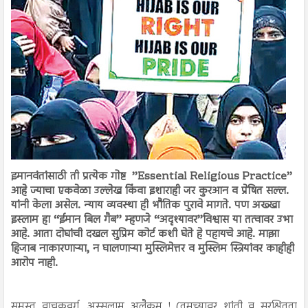
इमानवंतांसाठी ती प्रत्येक गोष्ट ’’Essential Religious Practice’’
आहे ज्याचा एकवेळा उल्लेख किंवा इशाराही जर कुरआन व प्रेषित सल्ल.
यांनी केला असेल. न्याय व्यवस्था ही भौतिक पुरावे मागते. पण अख्खा
इस्लाम हा ‘‘ईमान बिल गैब’’ म्हणजे ‘‘अदृश्यावर’’विश्वास या तत्वावर उभा
आहे. आता दोघांची दखल सुप्रिम कोर्ट कशी घेते हे पहायचे आहे. माझा
हिजाब नाकारणाऱ्या, न घालणाऱ्या मुस्लिमेत्तर व मुस्लिम स्त्रियांवर काहीही
आरोप नाही.
समस्त वाचकवर्ग, अस्सलामु अलैकुम ! (तुमच्यावर शांती व सुरक्षितता