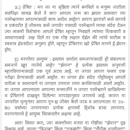
2.) प्रेषित : मग जर या सृष्टिला त्याने बनविले व मनुष्य जातीला
सर्वांपेक्षा वरचढ केले ते का? आपला जन्म का झाला असावा? त्या
परमेश्वराच्या आपल्यासाठी काय आदेश आहेत? आपण इतरांशी कसे वागावे
व एकंदरीत हे जीवनच कसे जगावे? यासाठी परमेश्वराने त्याचा संदेश देऊन
ज्या व्यक्ती विशेषांना आपले प्रेषित म्हणून निवडले त्यांच्या शिकवणी व
आचरणाकडे लक्ष दिले तर एक गोष्ट लक्षात येईल की त्यांचे चारीत्र्य व
स्वभाव ईशसंदेशा अनुरूप होते. म्हणून प्रेषितांना खरे प्रेषित मानने हे ईमान
होय.
3) मरणोत्तर आयुष्य : इस्लाम धर्माला समजण्यासाठी ही संकल्पना
समजणे खूप गरजेचे आहे? ’’ईमान’’ हे प्रत्येक इस्लाम अनुयायी
म्हणविणाऱ्यासाठी एक पूर्व अटच आहे. या जगात आपण फक्त एक
परीक्षा देण्यासाठी आलो आहोत. या जगात ईश संदेश पोहोचवून आपले
चारित्र्य व स्वभावाने या जगाला उत्तमात उत्तम बनविण्साठी आलो आहोत.
या जगात आपल्याला आपल्या मनमर्जीने न जगता परमेश्वराने ठरविलेल्या
व प्रेषितांनी दाखवून दिलेल्या मापदंडानुसार जगायचे आहे. कारण या
जगातील मृत्युनंतर आपण पुनःश्च जीवंत केले जाऊ व आपल्याला या 70-
80 वर्षाच्या जगण्याच्या प्रत्येक क्षणाची हिशोब द्यावा लागणार.
मरणानंतरचे हे आयुष्य चिरकालीन अक्षय्य आहे.
आता विचार करा, ज्या व्यक्तीच्या मनात या गोष्टीचा ’’ईमान’’ दृढ
विश्वास आहे, त्याला ’’हिजाब’’ किंवा ’’दारूबंदी’’ किंवा ’’लैंगीक शालीनता’’