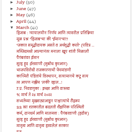
July
(50)
►
June
(47)
►
May
(46)
►
April
(44)
►
March
(41)
▼
हिजाब : न्यायालयीन निर्णय आणि त्यावरील प्रतिक्रिया
मूळ प्रश्न ‘हिजाब’चा की ‘ईमान’चा?
‘जकात समृद्धीदायक असते व अर्थवृद्धी करते’ (पवित्र ...
मस्जिदमध्ये आल्यानंतर मनाला खूप शांती मिळाली
पैगंबरांवर ईमान
सूरह हूद :ईशवाणी (सुबोध कुरआन)
भाजपविरोधी राजकारणाची फेरमांडणी
काश्मिरी पंडितांचे विस्थापन, सत्यामागचे कटू सत्य
तर आपण नक्कीच 'लकी' व्हाल...!
उ.प्र. निवडणुका : इच्छा आणि वास्तव
१८ मार्च ते २४ मार्च २०२२
सभ्यतेच्या मुखवट्याआडून पाश्चात्यांचे रौद्ररूप
22 व्या शतकातील बदलती शैक्षणिक परिस्थिती
कर्म, दानधर्म आणि मालमत्ता : पैगंबरवाणी (हदीस)
सूरह हूद :ईशवाणी (सुबोध कुरआन)
मातृत्व आणि दातृत्व हरवलेलं सरकार