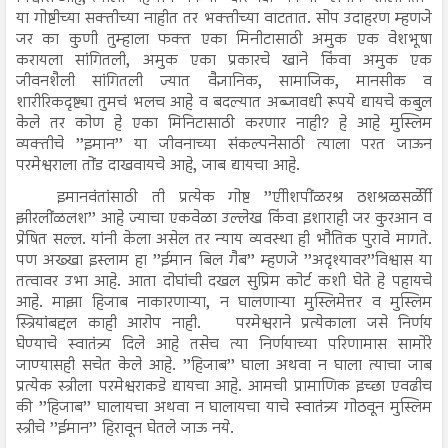
या गोष्टीच्या सक्तीच्या नाहीत तर भक्तीच्या वाटतात. सोप उदाहरण म्हणजे
जर का कुणी तुम्हाला फक्त एका मिनीटासाठी अमुक एक वेशभूषा
करायला सांगितली, अमुक एका प्रकारचे खाने किंवा अमुक एक
जीवनशैली सांगितली ज्यात वैज्ञानिक, सामाजिक, मानसीक व
शारीरिकदृष्ट्या तुमचं भलच आहे व बदल्यात अब्जावधी रूपये द्यायचे कबुल
केले तर कोण हे एका मिनिटासाठी करणार नाही? हे आहे मुस्लिम
व्यक्तीचे ’’इमान’’ या जीवनाच्या संकल्पनेसाठी त्याला परत जाऊन
परमेश्वराला तोंड दाखवायचे आहे, जाब द्यायचा आहे.
इमानवंतांसाठी ती प्रत्येक गोष्ट ’’एीीशपींळरश्र ठशश्रळसर्ळेीी
झीरलींळलश’’ आहे ज्याचा एकवेळा उल्लेख किंवा इशाराही जर कुरआन व
प्रेषित सल्ल. यांनी केला असेल तर न्याय व्यवस्था ही भौतिक पुरावे मागते.
पण अख्खा इस्लाम हा ’’ईमान बिल गैब’’ म्हणजे ’’अदृश्यावर’’विश्वास या
तत्वावर उभा आहे. आता दोघांची दखल सुप्रिम कोर्ट कशी घेते हे पहायचे
आहे. माझा हिजाब नाकारणाऱ्या, न घालणाऱ्या मुस्लिमेत्तर व मुस्लिम
स्त्रियांबद्दल काही आरोप नाही.
परमेश्वराने प्रत्येकाला जसे निर्णय
घेण्याचे स्वातंत्र्य दिले आहे तसेच त्या निर्णयाच्या परिणामास सामोरे
जाण्यासही सचेत केले आहे. ’’हिजाब’’ घाला अथवा न घाला त्याचा जाब
प्रत्येक स्त्रीला परमेश्वराकडे द्यायचा आहे. आमची प्रामाणिक इच्छा एवढीच
की ’’हिजाब’’ घालायचा अथवा न घालायचा याचे स्वातंत्र्य गोठवून मुस्लिम
स्त्रीचे ’’ईमान’’ हिरावून घेतले जाऊ नये.