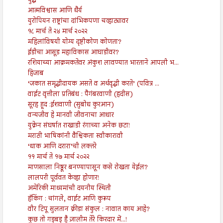
युद्ध
आत्मविश्वास आणि धैर्य
युरोपियन राष्ट्रांचा दांभिकपणा चव्हाट्यावर
१८ मार्च ते २४ मार्च २०२२
महिलांविषयी योग्य दृष्टीकोण कोणता?
ईडीचा आसूड महाविकास आघाडीवर?
रशियाच्या आक्रमकतेवर अंकुश लावण्यात भारताने आपली भ...
हिजाब
‘जकात समृद्धीदायक असते व अर्थवृद्धी करते’ (पवित्र ...
वाईट वृत्तीला प्रतिबंध : पैगंबरवाणी (हदीस)
सूरह हूद :ईशवाणी (सुबोध कुरआन)
वन्यजीव हे मानवी जीवनाचा आधार
युक्रेन संघर्षात राखाडी रंगाच्या अनेक छटा!
मराठी भाषिकांनी वैश्विकता स्वीकारावी
‘धाक आणि दरारा’ची लक्तरे
११ मार्च ते १७ मार्च २०२२
माणसाला निष्ठूर बनण्यापासून कसे रोखता येईल?
लालपरी पूर्ववत केव्हा होणार!
अमेरिकी माध्यमांची दयनीय स्थिती
हॅकिंग : चांगले, वाईट आणि कुरूप
वीर टिपू सुलतान क्रीडा संकुल : नावात काय आहे?
कुछ तो गड़बड़ है ज़ालीम तेरे किरदार में...!