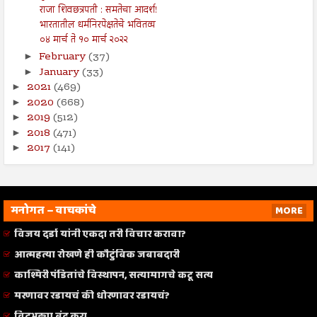
राजा शिवछत्रपती : समतेचा आदर्श!
भारतातील धर्मनिरपेक्षतेचे भवितव्य
०४ मार्च ते १० मार्च २०२२
February
(37)
►
January
(33)
►
2021
(469)
►
2020
(668)
►
2019
(512)
►
2018
(471)
►
2017
(141)
►
मनोगत – वाचकांचे
MORE
विजय दर्डा यांनी एकदा तरी विचार करावा?
आत्महत्या रोखणे ही कौटुंबिक जबाबदारी
काश्मिरी पंडितांचे विस्थापन, सत्यामागचे कटू सत्य
मरणावर रडायचं की धोरणावर रडायचं?
विटभट्ट्या बंद करा