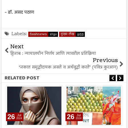
- डॉ. असद पठाण
Labels:
flashnews
1091
मुख्य लेख
953
Next
हिजाब : न्यायालयीन निर्णय आणि त्यावरील प्रतिक्रिया
Previous
‘जकात समृद्धीदायक असते व अर्थवृद्धी करते’ (पवित्र कुरआन)
RELATED POST
26
26
Jul
Jul
2024
2024