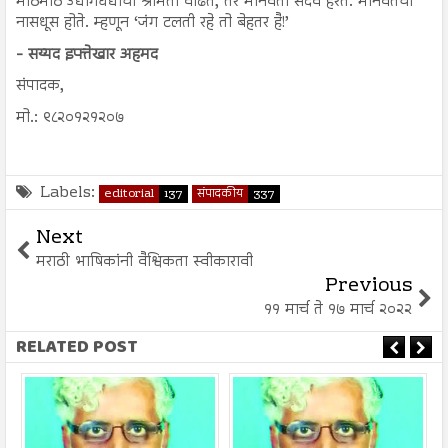
मोठमोठे उद्योगधंद्यांची श्रीमंती वाढते, तर मानवता सदैव हरते. मानवतेची
नासधूस होते. म्हणून ‘जंग टलती रहे तो बेहतर है!’
- सय्यद इफ्तेखार अहमद
संपादक,
मो.: ९८२०१२१२०७
Labels:
editorial
137
संपादकीय
337
Next
मराठी भाषिकांनी वैश्विकता स्वीकारावी
Previous
११ मार्च ते १७ मार्च २०२२
RELATED POST