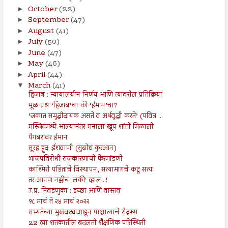
October
(22)
►
September
(47)
►
August
(41)
►
July
(50)
►
June
(47)
►
May
(46)
►
April
(44)
►
March
(41)
▼
हिजाब : न्यायालयीन निर्णय आणि त्यावरील प्रतिक्रिया
मूळ प्रश्न ‘हिजाब’चा की ‘ईमान’चा?
‘जकात समृद्धीदायक असते व अर्थवृद्धी करते’ (पवित्र ...
मस्जिदमध्ये आल्यानंतर मनाला खूप शांती मिळाली
पैगंबरांवर ईमान
सूरह हूद :ईशवाणी (सुबोध कुरआन)
भाजपविरोधी राजकारणाची फेरमांडणी
काश्मिरी पंडितांचे विस्थापन, सत्यामागचे कटू सत्य
तर आपण नक्कीच 'लकी' व्हाल...!
उ.प्र. निवडणुका : इच्छा आणि वास्तव
१८ मार्च ते २४ मार्च २०२२
सभ्यतेच्या मुखवट्याआडून पाश्चात्यांचे रौद्ररूप
22 व्या शतकातील बदलती शैक्षणिक परिस्थिती