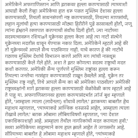
अमेरिकेने अफगाणिस्तान आणि इराकवर हल्ला करण्यासाठी त्याच्याशी
आघाडी केली तेव्हा अमेरिकेचा हात धरू पळत मुस्लिम देशावर हल्ला
करण्यासाठी, तिथली साधनसंपत्ती नष्ट करण्यासाठी, तिथल्या माणसांची,
लहान मुलांची हत्या करण्यासाठी मोठ्या हिरीरीने पुढे सरसावली होती, जणू
त्यांना ईश्वराने रक्तपात करण्याची संधीच दिली होती. ज्या नाटोच्या
सदस्यत्वावरून रशियाaने युक्रेनवर हल्ला केला आहे त्या नाटो संस्थेने
युक्रेनच्या मदतीस धावून येण्यास नकार दिला. अमेरिकेने म्हटले आहे की
तो युक्रेनमध्ये आपले सैन्य पाठविणार नाही. याचे कारण हे की नाटोचे
गठणच मुस्लिम देशांचे विभाजन करणे आणि मग त्यांची नासधूस
करण्यासाठी केले गेले होते. अशा ते इतर कोणत्या सदस्य राष्ट्राची मदत
कशी करणार. अमेरिकी सैन्य पूर्णपणे मुस्लिम राष्ट्रांवर हल्ला करून
तिथल्या जनतेचा नरसंहार करण्यासाठी राखून ठेवलेले आहे. युक्रेन तर
मुस्लिम राष्ट्र नाही, तिथे आपले सैन्य का बरे अमेरिका पाठवील? अमेरिकी
राष्ट्राध्यक्षांनी मागे इराकवर हल्ला करण्यासाठी वेळोवेळी काय म्हटले आहे
ते पाहू या. अफगाणिस्तानवर हल्ला करण्यासंदर्भात ज़ॉर्ज बुश म्हणाले
होते, ‘आम्हाला त्याला (लादेनला) शोधावे लागेल.’ इराकच्या बाबतीत हेच
महाशय म्हणतात, ‘त्याच्याकडे आण्विक शस्त्रास्त्रे आहेत, आम्हाला त्याला
रोखावे लागेल.’ बराक ओबामा लीबियाविषयी म्हणतात, ‘त्या देशात
एकाधिकारशाही आहे. आम्हाला तेथील नागरिकांची मदत करायला हवी.’
सध्या अमेरिकेच्या साहाय्याने काय हाल झाले आहेत ते जगासमोर आहे.
सीरियाच्या बाबतीत हे ओबामा महाशय म्हणाले होते, ‘त्यांच्याकडे