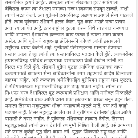
रासायनिक हत्यारे आहेत. आम्हाला त्यांना रोखायला हवं.’ सीरियाला
बेचिराख करून त्या देशाला जगाच्या नकाशावरूनच संपवून टाकले, अशी
त्याची मदत केली. ज्या युक्रेनने इराकविरुद्ध लढण्यास आपले सैन्य पाठवले
होते. त्याच युक्रेनवर रशियाने हल्ला केला. युद्ध काय असते याचा प्रत्यय
आता त्याला येत आहे. इतर राष्ट्रांवर हल्ला करून तिथे रक्तपात करण्यात
आणि आपल्या देशावरील हल्ल्यात काय फरक हे त्याला आता कळत
असेल. आणि युक्रेनचे राष्ट्राध्यक्ष झेलिनस्की कोण? त्यांनी इस्रायलचे
राष्ट्रीयत्व धारण केलेले आहे. युनोमध्ये पॅलेस्टाइनला मान्यता देण्याचा
प्रस्ताव आला तेव्हा त्यांनी त्या प्रस्तावाविरुद्ध मतदान केले होते. त्याचबरोबर
इस्रायलविरुद्ध प्रतिबंध लादण्याचा प्रस्तावाच्या वेळी देखील त्यांनी त्या
विरुद्ध मत दिले होते. रशियाने युक्रेन युद्धात आण्विक शस्त्रावचा वापर
करण्यासाठी आपल्या सैन्य अधिकाऱ्यांना तयार राहण्याचे आदेश दिल्याच्या
बातम्या आहेत. असे कळताच अमेरिकेसहित युरोपियन राष्ट्रांना घाम फुटला.
ते रशियासारख्या महाशक्तीविरुद्ध उभे ठाकू शकत नाहीत. त्यांना तर
निःशस्त्र अरब देशांविरुद्ध युद्ध करण्याचे प्रशिक्षण आणि मनोबल मिळालेले
आहे. अमेरिकेचा धाक आणि दरारा एका झटक्यात धरळा बनून उडून गेला.
जगाला तिसऱ्या महायुद्धाचा धोका असल्याचे म्हटले जाते, पण तसे काही
घडणार नाही. तिसरे महायुद्ध झालेच तर ते युरोपियन देशांमध्ये होईल आणि
यासाठी ते तयार नाहीत. ते युक्रेनला रशियाच्या ताब्यात देतील. तिसऱ्या
महायुद्धासाठी त्यांनी अरब देशांची रणभूमी निश्चित केली आहे. तसे आमच्या
मते जगात कुठेही युद्ध होता कामा नये. युद्धात जिंकणारे राष्ट्राध्यक्ष आणि