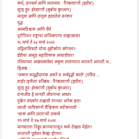
कर्म, दानधर्म आणि मालमत्ता : पैगंबरवाणी (हदीस)
सूरह हूद :ईशवाणी (सुबोध कुरआन)
मातृत्व आणि दातृत्व हरवलेलं सरकार
युद्ध
आत्मविश्वास आणि धैर्य
युरोपियन राष्ट्रांचा दांभिकपणा चव्हाट्यावर
१८ मार्च ते २४ मार्च २०२२
महिलांविषयी योग्य दृष्टीकोण कोणता?
ईडीचा आसूड महाविकास आघाडीवर?
रशियाच्या आक्रमकतेवर अंकुश लावण्यात भारताने आपली भ...
हिजाब
‘जकात समृद्धीदायक असते व अर्थवृद्धी करते’ (पवित्र ...
वाईट वृत्तीला प्रतिबंध : पैगंबरवाणी (हदीस)
सूरह हूद :ईशवाणी (सुबोध कुरआन)
वन्यजीव हे मानवी जीवनाचा आधार
युक्रेन संघर्षात राखाडी रंगाच्या अनेक छटा!
मराठी भाषिकांनी वैश्विकता स्वीकारावी
‘धाक आणि दरारा’ची लक्तरे
११ मार्च ते १७ मार्च २०२२
माणसाला निष्ठूर बनण्यापासून कसे रोखता येईल?
लालपरी पूर्ववत केव्हा होणार!