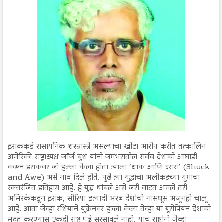
इराककडे रासायनिक शस्त्रास्त्रे असल्याचा खोटा आरोप करीत तत्कालिन
अमेरिकी राष्ट्राध्यक्ष जॉर्ज बुश यांनी जगभरातील सर्वच देशांची आघाडी
करून इराकवर जो हल्ला केला होता त्याला ‘धाक आणि दरारा’ (Shock
and Awe) असे नाव दिले होते. पुढे त्या युद्धाचा अलीकडच्या युगाचा
रक्तरंजित इतिहास आहे. हे युद्ध थांबले असे जरी वाटत असले तरी
अमिरकेकडून इराक, सीरिया इत्यादी अरब देशांची नासधूस अजूनही चालू
आहे. आता जेव्हा रशियाने युक्रेनवर हल्ला केला तेव्हा या यूरोपियन देशाची
मदत करण्यास एकही राष्ट्र पुढे सरसावले नाही. याच राष्ट्रांनी जेव्हा