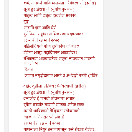
कर्म, दानधर्म आणि मालमत्ता : पैगंबरवाणी (हदीस)
सूरह हूद :ईशवाणी (सुबोध कुरआन)
मातृत्व आणि दातृत्व हरवलेलं सरकार
युद्ध
आत्मविश्वास आणि धैर्य
युरोपियन राष्ट्रांचा दांभिकपणा चव्हाट्यावर
१८ मार्च ते २४ मार्च २०२२
महिलांविषयी योग्य दृष्टीकोण कोणता?
ईडीचा आसूड महाविकास आघाडीवर?
रशियाच्या आक्रमकतेवर अंकुश लावण्यात भारताने
आपली भ...
हिजाब
‘जकात समृद्धीदायक असते व अर्थवृद्धी करते’ (पवित्र
...
वाईट वृत्तीला प्रतिबंध : पैगंबरवाणी (हदीस)
सूरह हूद :ईशवाणी (सुबोध कुरआन)
वन्यजीव हे मानवी जीवनाचा आधार
युक्रेन संघर्षात राखाडी रंगाच्या अनेक छटा!
मराठी भाषिकांनी वैश्विकता स्वीकारावी
‘धाक आणि दरारा’ची लक्तरे
११ मार्च ते १७ मार्च २०२२
माणसाला निष्ठूर बनण्यापासून कसे रोखता येईल?