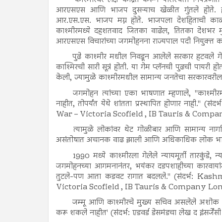
आरएसएस आणि भाजप दुसऱ्याच खेळीत गुंतले होते. होय,
आर.एस.एस. भाजप मग्न होते. भाजपला देशहिताची काळजी
काश्मीरमध्ये दहशतवाद जितका वाढेल, तितका देशभर मुस्ल
आरएसएस विचारांच्या जगमोहनना राज्यपाल पदी नियुक्त क
पुढे काश्मीर मधील निवडून आलेले सरकार हटवले 
काश्मिरची सारी सूत्रं होती. या गेम प्लॅनची पुढची पायरी
केली, ज्यामुळे काश्मीरमधील सामान्य जनतेचा सरकारवरील 
जगमोहन त्यांच्या एका भाषणात म्हणाले, "काश्मीरम
नाहीत, तोपर्यंत येथे शांतता प्रस्थापित होणार नाह
War – Victoria Scofield , IB Tauris & Comp
त्यामुळे लोकांवर थेट गोळीबार आणि सामान्य नागर
असंतोषात अचानक वाढ झाली आणि अधिकाधिक लोक भारत-
1990 मध्ये काश्मीरला गेलेले न्यायमूर्ती तारकुंडे, 
जगमोहनच्या आगमनानंतर, भयंकर दडपशाहीच्या कारवायांमुळ
तुटले-पण आता कडवट रागात बदलले." (संदर्भ: K
Victoria Scofield , IB Tauris & Company Lo
जम्मू आणि काश्मीरचे मुख्य सचिव असलेले अशोक जेट
करू शकले नाहीत' (संदर्भ: एडवर्ड डेसमंडचा लेख द इंसर्ज