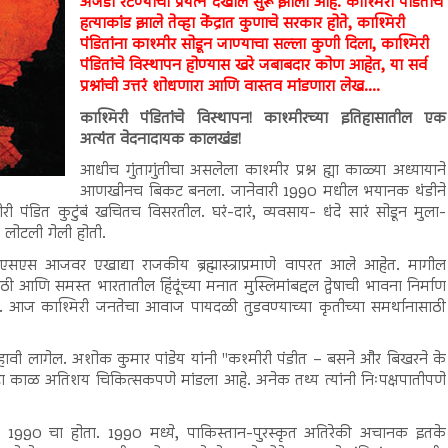
अजेंडा रेटण्याचा प्रयत्न देखील सुरू झाला आहे. काश्मिरी पंडितांचे
हत्याकांड झाले तेव्हा केंद्रात कुणाचे सरकार होते, काश्मिरी
पंडितांना काश्मीर सोडून जाण्याचा सल्ला कुणी दिला, काश्मिरी
पंडितांचे विस्थापन होण्यास खरे जबाबदार कोण आहेत, या सर्व
प्रश्नांची उत्तरं शोधणारा आणि वास्तव मांडणारा लेख....
काश्मिरी पंडितांचे विस्थापन! काश्मीरच्या इतिहासातील एक
अत्यंत वेदनादायक कालखंड!
आधीच गुंतागुंतीचा असलेला काश्मीर प्रश्न ह्या काळ्या अध्यायाने
आणखीनच बिकट बनला. जानेवारी 1990 मधील भयानक थंडीने
री पंडित कुटुंबं खचितच विसरतील. घरं-दारं, व्यवसाय- धंदे सारं सोडून मुला-
 लोटली गेली होती.
सएस आजवर एखाद्या राजकीय ब्रह्मास्त्राप्रमाणे वापरत आले आहेत. मागील
ि समस्त भारतातील हिंदूंच्या मनात मुस्लिमांबद्दल द्वेषाची भावना निर्माण
 जातं. आज काश्मिरी जनतेचा आवाज पायदळी तुडवण्याच्या कृतीच्या समर्थानासाठी
हावी लागेल. अशोक कुमार पांडेय यांनी "कश्मीरी पंडीत – बसने और बिखरने के
चा हा काळ अतिशय चिकित्सकपणे मांडला आहे. अनेक तथ्य त्यांनी निःपक्षपातीपणे
ारी 1990 चा होता. 1990 मध्ये, पाकिस्तान-पुरस्कृत अतिरेकी अचानक इतके