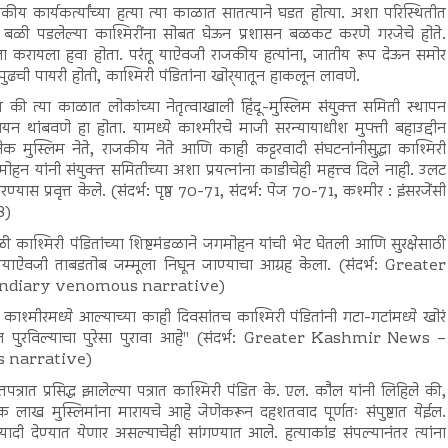
कीय कार्यकर्त्यांच्या हत्या त्या काळात सातत्याने घडत होत्या. अशा परिस्थितीत
ी पडलेल्या काश्मिरींना सोबत घेऊन प्रशासन बळकट करणे गरजेचे होते.
ा करायला हवा होता. परंतू याऐवजी राजकीय हत्यांना, जातीय रूप देऊन समोर
ढची पायरी होती, काश्मिरी पंडितांना खोर्‍यातून हाकलून लावणे.
ी त्या काळात लोकांच्या नेतृत्वाखाली हिंदू-मुस्लिम संयुक्त समिती स्थापन
ायन थांबवणे हा होता. यामध्ये काश्मीरचे माजी सरन्यायाधीश मुफ्ती बहाउद्दीन
ेक मुस्लिम नेते, राजकीय नेते आणि काही कट्टरवादी संघटनांनीसुद्धा काश्मिरी
हन यांनी संयुक्त समितीच्या अशा प्रयत्नांना काडीचेही महत्त्व दिले नाही. उलट
करण्यास प्रवृत्त केले. (संदर्भ: पृष्ठ 70-71, संदर्भ: पेज 70-71, कश्मीर : इंसरजेंसी
8)
वेळी काश्मिरी पंडितांच्या शिष्टमंडळाने जगमोहन यांची भेट घेतली आणि सुरक्षेसाठी
देण्याऐवजी ताबडतोब जम्मूला निघून जाण्याचा आग्रह केला. (संदर्भ: Greater
endiary venomous narrative)
्मीरमध्ये आल्याच्या काही दिवसांतच काश्मिरी पंडितांनी गटा-गटांमध्ये खोरं
खील पुरविल्याचा पुरेसा पुरावा आहे" (संदर्भ: Greater Kashmir News –
 narrative)
्तपत्रात प्रसिद्ध झालेल्या पत्रात काश्मिरी पंडित के. एल. कौल यांनी लिहिले की,
लाख मुस्लिमांना मारायचे आहे जेणेकरून दहशतवाद पूर्णतः संपुष्टात येईल.
्यादी देण्यात येणार असल्याचेही सांगण्यात आले. हत्याकांड संपल्यानंतर त्यांना