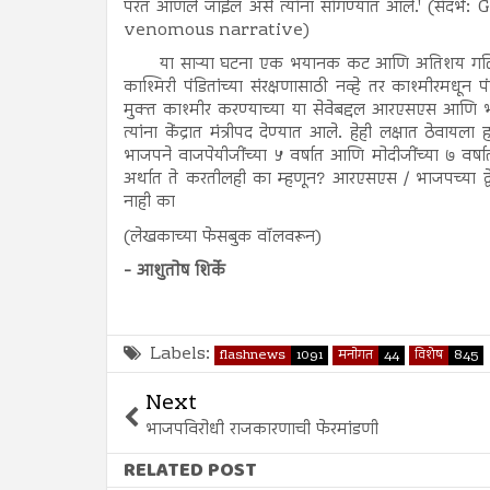
परत आणले जाईल असे त्यांना सांगण्यात आले.' (स
venomous narrative)
या साऱ्या घटना एक भयानक कट आणि अतिशय गलि
काश्मिरी पंडितांच्या संरक्षणासाठी नव्हे तर काश्मीरमधू
मुक्त काश्मीर करण्याच्या या सेवेबद्दल आरएसएस आणि भा
त्यांना केंद्रात मंत्रीपद देण्यात आले. हेही लक्षात ठेव
भाजपने वाजपेयीजींच्या ५ वर्षात आणि मोदीजींच्या ७ वर्षा
अर्थात ते करतीलही का म्हणून? आरएसएस / भाजपच्या द्वे
नाही का
(लेखकाच्या फेसबुक वॉलवरून)
- आशुतोष शिर्के
Labels:
flashnews
1091
मनोगत
44
विशेष
845
Next
भाजपविरोधी राजकारणाची फेरमांडणी
RELATED POST