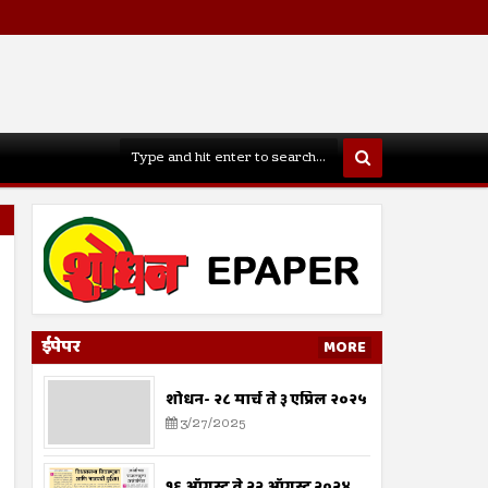
ईपेपर
MORE
शोधन- २८ मार्च ते ३ एप्रिल २०२५
3/27/2025
१६ ऑगस्ट ते २२ ऑगस्ट २०२४