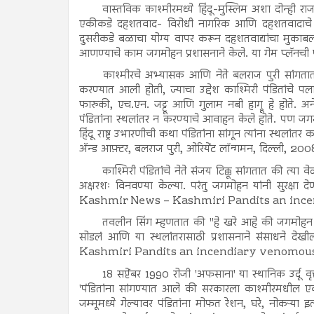
वास्तविक काश्मीरमध्ये हिंदू-मुस्लिम अशा दोन्ही राज
एकीकडे दहशतवाद- विरोधी नागरिक आणि दहशतवादाचे बळ
दुसरीकडे बळाचा योग्य वापर करून दहशतवाद्यांचा मुकाबल
आणण्याचे काम जगमोहन प्रशासनाने केले. या गेम प्लॅनची पु
काश्मीरचे अभ्यासक आणि नेते बलराज पुरी सांगतात क
करण्यात आली होती, ज्याचा उद्देश काश्मिरी पंडितांचे पल
फारुकी, एच.एन. जट्टू आणि गुलाम नबी हाग्रू हे होते. अन
पंडितांना स्थलांतर न करण्याचे आवाहन केले होते. पण जगमो
हिंदू राष्ट्र उभारणीची कथा पंडितांना सांगून त्यांना स्थलांतर 
अ‍ॅन्ड आफ़्टर, बलराज पुरी, ओरियेंट लॉन्गमन, दिल्ली, 200
काश्मिरी पंडितांचे नेते संजय टिक्कू सांगतात की त्या 
अक्षरशः विनवण्या केल्या. परंतु जगमोहन यांनी सुरक्षा 
Kashmir News – Kashmiri Pandits an inc
तवलीन सिंग म्हणतात की "हे खरे आहे की जगमोहन काश
सोडलं आणि या स्थलांतरासाठी प्रशासनाने संसाधने दे
Kashmiri Pandits an incendiary venomous
18 सप्टेंबर 1990 रोजी 'अफसाना' या स्थानिक उर्दू वृत
'पंडितांना सांगण्यात आले की सरकारला काश्मीरमधील एक 
जम्मूमध्ये गेल्यावर पंडितांना मोफत रेशन, घरे, नोकऱ्या इत