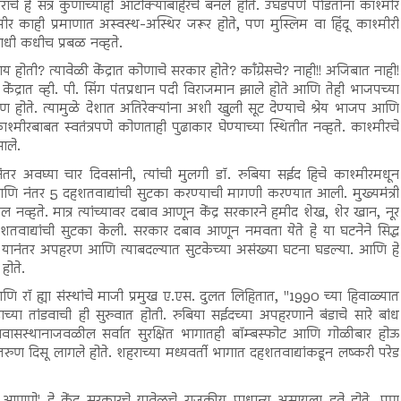
हे सत्र कुणाच्याही आटोक्याबाहेरचे बनले होते. उघडपणे पंडितांना काश्मीर
ीर काही प्रमाणात अस्वस्थ-अस्थिर जरूर होते, पण मुस्लिम वा हिंदू काश्मीरी
धी कधीच प्रबळ नव्हते.
ोती? त्यावेळी केंद्रात कोणाचे सरकार होते? काँग्रेसचे? नाही!! अजिबात नाही!
द्रात व्ही. पी. सिंग पंतप्रधान पदी विराजमान झाले होते आणि तेही भाजपच्या
ंत्रण होते. त्यामुळे देशात अतिरेक्यांना अशी खुली सूट देण्याचे श्रेय भाजप आणि
 काश्मीरबाबत स्वतंत्रपणे कोणताही पुढाकार घेण्याच्या स्थितीत नव्हते. काश्मीरचे
आले.
यानंतर अवघ्या चार दिवसांनी, त्यांची मुलगी डॉ. रुबिया सईद हिचे काश्मीरमधून
 नंतर 5 दहशतवाद्यांची सुटका करण्याची मागणी करण्यात आली. मुख्यमंत्री
 नव्हते. मात्र त्यांच्यावर दबाव आणून केंद्र सरकारने हमीद शेख, शेर खान, नूर
ाद्यांची सुटका केली. सरकार दबाव आणून नमवता येते हे या घटनेने सिद्ध
े. यानंतर अपहरण आणि त्याबदल्यात सुटकेच्या असंख्या घटना घडल्या. आणि हे
होते.
णि रॉ ह्या संस्थांचे माजी प्रमुख ए.एस. दुलत लिहितात, "1990 च्या हिवाळ्यात
ाच्या तांडवाची ही सुरुवात होती. रुबिया सईदच्या अपहरणाने बंडाचे सारे बांध
या निवासस्थानाजवळील सर्वात सुरक्षित भागातही बॉम्बस्फोट आणि गोळीबार होऊ
 तरुण दिसू लागले होते. शहराच्या मध्यवर्ती भागात दहशतवाद्यांकडून लष्करी परेड
णात आणणे' हे केंद्र सरकारचे यावेळचे राजकीय प्राधान्य असायला हवे होते. पण