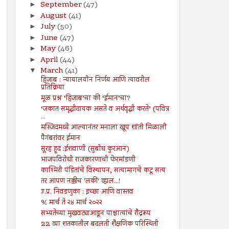
September
(47)
►
August
(41)
►
July
(50)
►
June
(47)
►
May
(46)
►
April
(44)
►
March
(41)
▼
हिजाब : न्यायालयीन निर्णय आणि त्यावरील
प्रतिक्रिया
मूळ प्रश्न ‘हिजाब’चा की ‘ईमान’चा?
‘जकात समृद्धीदायक असते व अर्थवृद्धी करते’ (पवित्र
...
मस्जिदमध्ये आल्यानंतर मनाला खूप शांती मिळाली
पैगंबरांवर ईमान
सूरह हूद :ईशवाणी (सुबोध कुरआन)
भाजपविरोधी राजकारणाची फेरमांडणी
काश्मिरी पंडितांचे विस्थापन, सत्यामागचे कटू सत्य
तर आपण नक्कीच 'लकी' व्हाल...!
उ.प्र. निवडणुका : इच्छा आणि वास्तव
१८ मार्च ते २४ मार्च २०२२
सभ्यतेच्या मुखवट्याआडून पाश्चात्यांचे रौद्ररूप
22 व्या शतकातील बदलती शैक्षणिक परिस्थिती