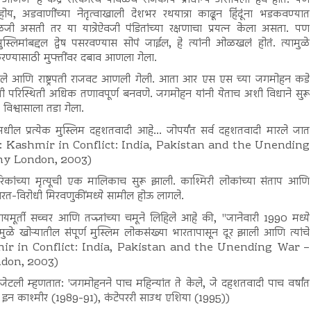
 अडवाणींच्या नेतृत्वाखाली देशभर रथयात्रा काढून हिंदूंना भडकवण्यात
 असती तर या यात्रेऐवजी पंडितांच्या रक्षणाचा प्रयत्न केला असता. पण
िमांबद्दल द्वेष पसरवण्यास सोपं जाईल, हे त्यांनी ओळखलं होतं. त्यामुळे
रण्यासाठी मुफ्तींवर दबाव आणला गेला.
गेले आणि राष्ट्रपती राजवट आणली गेली. आता आर एस एस च्या जगमोहन कडे
 होती परिस्थिती अधिक तणावपूर्ण बनवणे. जगमोहन यांनी येताच अशी विधाने सुरू
विश्वासाला तडा गेला.
धील प्रत्येक मुस्लिम दहशतवादी आहे... जोपर्यंत सर्व दहशतवादी मारले जात
ी." (संदर्भ: Kashmir in Conflict: India, Pakistan and the Unending
any London, 2003)
िकांच्या मृत्यूची एक मालिकाच सुरू झाली. काश्मिरी लोकांच्या संताप आणि
विरोधी मिरवणुकींमध्ये सामील होऊ लागले.
न्यायमूर्ती सच्चर आणि तज्ज्ञांच्या चमूने लिहिले आहे की, "जानेवारी 1990 मध्ये
े खोऱ्यातील संपूर्ण मुस्लिम लोकसंख्या भारतापासून दूर झाली आणि त्यांचे
ashmir in Conflict: India, Pakistan and the Unending War –
ndon, 2003)
ली म्हणतात: 'जगमोहनने पाच महिन्यांत ते केले, जे दहशतवादी पाच वर्षांत
ेंसी इन काश्मीर (1989-91), कंटेपररी साउथ एशिया (1995))