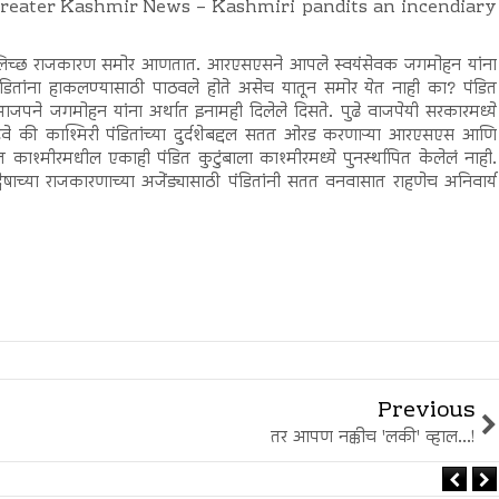
ंदर्भ: Greater Kashmir News – Kashmiri pandits an incendiary
च्छ राजकारण समोर आणतात. आरएसएसने आपले स्वयंसेवक जगमोहन यांना
न पंडितांना हाकलण्यासाठी पाठवले होते असेच यातून समोर येत नाही का? पंडित
जपने जगमोहन यांना अर्थात इनामही दिलेले दिसते. पुढे वाजपेयी सरकारमध्ये
ायला हवे की काश्मिरी पंडितांच्या दुर्दशेबद्दल सतत ओरड करणाऱ्या आरएसएस आणि
त काश्मीरमधील एकाही पंडित कुटुंबाला काश्मीरमध्ये पुनर्स्थापित केलेलं नाही.
षाच्या राजकारणाच्या अजेंड्यासाठी पंडितांनी सतत वनवासात राहणेच अनिवार्य
Previous
तर आपण नक्कीच 'लकी' व्हाल...!