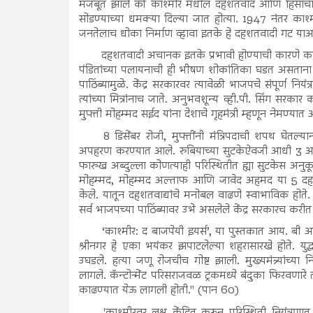
मजबूत झाले की काश्मीर मधील दहशतवाद आणि हिंसाचाराचे 
सोडण्याच्या धमक्या दिल्या जात होत्या. 1947 नंतर काश्म
जनतेलाच धोका निर्माण व्हावा इतके हे दहशतवादी गट याआ
दहशतवादी अचानक इतके प्रभावी होण्याची कारणे काय ह
पंडितांच्या पलायनाची ही भीषण शोकांतिका घडत असताना कें
पाठिंब्यामुळे. केंद्र सरकारवर त्यावेळी भाजपचे संपूर्ण निय
त्यांच्या मित्रांनाच जाते. अनुभवशून्य व्ही.पी. सिंग सरकार
मुफ्ती मोहम्मद सईद यांना देशाचे गृहमंत्री म्हणून नेमण्यात 
8 डिसेंबर रोजी, मुफ्तींनी मंत्रि‍पदाची शपथ घेतल्
अपहरण करण्यात आले. रुबियाच्या सुटकेऐवजी आधी 3 आणि
फारुख अब्दुल्ला कोणत्याही परिस्थितीत ह्या सुटकेस अनुकूल
मोहम्मद, मोहम्मद अल्ताफ आणि जावेद अहमद या 5 दहशतव
केले. यातून दहशतवाद्यांचे मनोबल वाढणे स्वाभाविक होत
सर्व भाजपच्या पाठिंब्यावर उभे असलेले केंद्र सरकारच करीत 
‘काश्मीर: द बाजपेयी इयर्स’, या पुस्तकात आय. बी आ
श्रीनगर हे एका भयंकर झपाटलेल्या शहरासारखे होते. युद्ध
उघडले. हत्या जणू रोजचीच गोष्ट झाली. मुख्यमंत्र्यांच्
लागले. कॅन्टोन्मेंट परिसराजवळ ट्रकमध्ये बंदुका फिरवणारे
काढण्यात येऊ लागली होती." (पान 60)
'काश्मीरवर लक्ष केंद्रित करून परिस्थिती नियंत्र