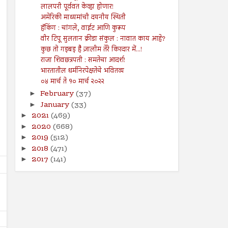
लालपरी पूर्ववत केव्हा होणार!
अमेरिकी माध्यमांची दयनीय स्थिती
हॅकिंग : चांगले, वाईट आणि कुरूप
वीर टिपू सुलतान क्रीडा संकुल : नावात काय आहे?
कुछ तो गड़बड़ है ज़ालीम तेरे किरदार में...!
राजा शिवछत्रपती : समतेचा आदर्श!
भारतातील धर्मनिरपेक्षतेचे भवितव्य
०४ मार्च ते १० मार्च २०२२
February
(37)
►
January
(33)
►
2021
(469)
►
2020
(668)
►
2019
(512)
►
2018
(471)
►
2017
(141)
►