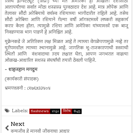
रिसर्च इन्स्टिट्यूट (सिप्री) च्या मते अमेरिका हा आखाती देशांसाठी
आतापर्यंतचा सर्वात मोठा शस्त्रास्त्र पुरवठादार देश आहे. मात्र ओपेक आणि
तेलावर सौदी अरेबियाचे वर्चस्व रशियाच्या भागीदारीत राहिले आहे. तसेच
सौदी अरेबिया आणि रशियाने गेल्या वर्षी ऑगस्टमध्ये लष्करी सहकार्य
करार केला होता. त्यामुळे रशिया आणि अमेरिका यांच्यामध्ये एक बाजू
निवडण्यास भाग पाडणे हे अनिश्चित आहे.
युक्रेनकडे जे अतिरिक्त लक्ष मिळत आहे ते त्याच्या वेगळेपणामुळे नव्हे तर
युरोपमधील त्याच्या स्थानामुळे आहे. जागतिक भू-राजकारणाची सध्याची
स्थिती आणि वंशवादाचा उदय लक्षात घेता, आपण जगभरात वाढत्या
ओळख-आधारित सशस्त्र संघर्षांची तयारी ठेवली पाहिजे.
- शाहजहान मगदुम
(कार्यकारी संपादक)
भ्रमणध्वनी : ८९७६५३३४०४
Labels:
flashnews
1091
विशेष
845
Next
वन्यजीव हे मानवी जीवनाचा आधार