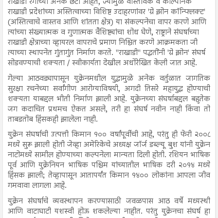
राखाडी रंगाच्या अनेक छटा आहेत, ज्यामुळे वास्तविक व काल्पनिक
राखाडी प्रदेशांच्या अस्तित्वाच्या विशिष्ट उदाहरणांवर 'ग्रे झोन कॉन्फ्लिक्ट'
(अस्तित्वाचे वास्तव आणि शांतता क्षेत्र) या संकल्पनेचा वापर करणे आणि
त्यांच्या संख्यात्मक व गुणात्मक वैशिष्ट्यांचा शोध घेणे, राष्ट्राने संघर्षाच्या
राखाडी क्षेत्राच्या व्हायरल वापराचे प्रमाण निश्चित करणे आक्रमकता जी
त्याच्या स्थापनेत गुंतागुंत निर्माण करते. "राखाडी" पद्धतींनी 'ग्रे झोन' संघर्ष
सोडवण्याची शक्यता / स्वीकार्यता देखील अधोरेखित केली जात आहे.
गेल्या आठवड्यापासून युक्रेनमधील युद्धामुळे अनेक वर्तुळात जागतिक
सुरक्षा रचनेच्या सर्वांगीण आरोग्याविषयी, अगदी तिसरे महायुद्ध होण्याची
शक्यता याबद्दल भीती निर्माण झाली आहे. युक्रेनच्या संघर्षाबद्दल बहुतेक
जग कदाचित प्रथमच ऐकत असले, तरी हा संघर्ष नवीन नाही किंवा तो
ताबडतोब हिंसकही झालेला नाही.
युक्रेन संघर्षाची उत्पत्ती किमान १०० वर्षांपूर्वीची आहे, परंतु ही फेरी २००८
मध्ये सुरू झाली होती जेव्हा अमेरिकेचे अध्यक्ष जॉर्ज डब्ल्यू बुश यांनी युक्रेन
नाटोमध्ये सामील होण्याच्या कल्पनेला मान्यता दिली होती. रशियन भाषिक
पूर्व आणि युक्रेनियन भाषिक पश्चिम यांच्यातील भाषिक दरी २०१४ मध्ये
हिंसक झाली; तेव्हापासून आतापर्यंत किमान १४०० लोकांना आपला जीव
गमवावा लागला आहे.
युक्रेन संघर्षाचे व्यवस्थापन करण्यासाठी जवळपास आठ वर्षे मध्यस्थी
आणि वाटाघाटी यशस्वी होऊ शकलेल्या नाहीत. परंतु युक्रेनचा संघर्ष हा