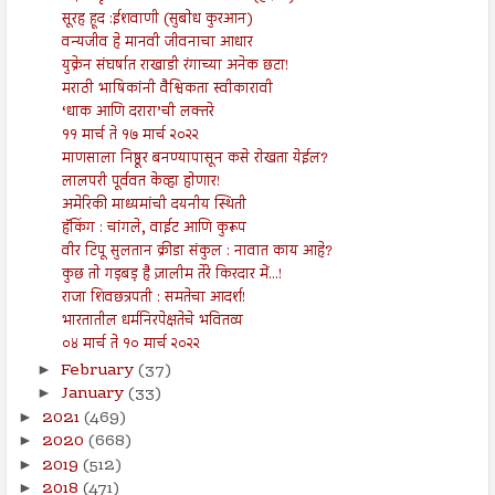
सूरह हूद :ईशवाणी (सुबोध कुरआन)
वन्यजीव हे मानवी जीवनाचा आधार
युक्रेन संघर्षात राखाडी रंगाच्या अनेक छटा!
मराठी भाषिकांनी वैश्विकता स्वीकारावी
‘धाक आणि दरारा’ची लक्तरे
११ मार्च ते १७ मार्च २०२२
माणसाला निष्ठूर बनण्यापासून कसे रोखता येईल?
लालपरी पूर्ववत केव्हा होणार!
अमेरिकी माध्यमांची दयनीय स्थिती
हॅकिंग : चांगले, वाईट आणि कुरूप
वीर टिपू सुलतान क्रीडा संकुल : नावात काय आहे?
कुछ तो गड़बड़ है ज़ालीम तेरे किरदार में...!
राजा शिवछत्रपती : समतेचा आदर्श!
भारतातील धर्मनिरपेक्षतेचे भवितव्य
०४ मार्च ते १० मार्च २०२२
February
(37)
►
January
(33)
►
2021
(469)
►
2020
(668)
►
2019
(512)
►
2018
(471)
►