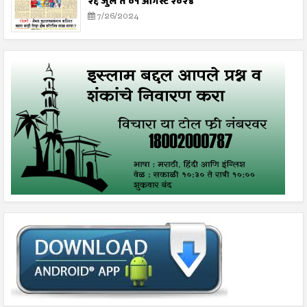
२६ जुलै ते ०१ ऑगस्ट २०२४
7/26/2024