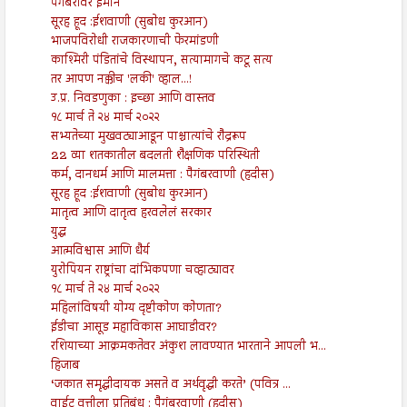
पैगंबरांवर ईमान
सूरह हूद :ईशवाणी (सुबोध कुरआन)
भाजपविरोधी राजकारणाची फेरमांडणी
काश्मिरी पंडितांचे विस्थापन, सत्यामागचे कटू सत्य
तर आपण नक्कीच 'लकी' व्हाल...!
उ.प्र. निवडणुका : इच्छा आणि वास्तव
१८ मार्च ते २४ मार्च २०२२
सभ्यतेच्या मुखवट्याआडून पाश्चात्यांचे रौद्ररूप
22 व्या शतकातील बदलती शैक्षणिक परिस्थिती
कर्म, दानधर्म आणि मालमत्ता : पैगंबरवाणी (हदीस)
सूरह हूद :ईशवाणी (सुबोध कुरआन)
मातृत्व आणि दातृत्व हरवलेलं सरकार
युद्ध
आत्मविश्वास आणि धैर्य
युरोपियन राष्ट्रांचा दांभिकपणा चव्हाट्यावर
१८ मार्च ते २४ मार्च २०२२
महिलांविषयी योग्य दृष्टीकोण कोणता?
ईडीचा आसूड महाविकास आघाडीवर?
रशियाच्या आक्रमकतेवर अंकुश लावण्यात भारताने आपली भ...
हिजाब
‘जकात समृद्धीदायक असते व अर्थवृद्धी करते’ (पवित्र ...
वाईट वृत्तीला प्रतिबंध : पैगंबरवाणी (हदीस)