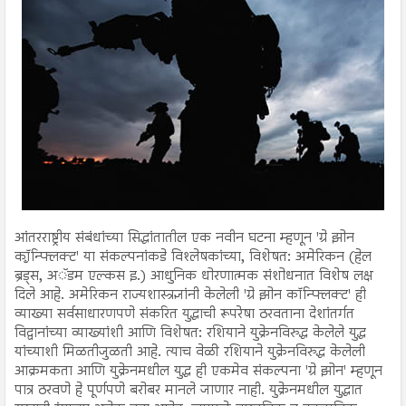
आंतरराष्ट्रीय संबंधांच्या सिद्धांतातील एक नवीन घटना म्हणून 'ग्रे झोन
कॉन्फ्लिक्ट' या संकल्पनांकडे विश्लेषकांच्या, विशेषत: अमेरिकन (हेल
ब्रँड्स, अॅडम एल्कस इ.) आधुनिक धोरणात्मक संशोधनात विशेष लक्ष
दिले आहे. अमेरिकन राज्यशास्त्रज्ञांनी केलेली 'ग्रे झोन कॉन्फ्लिक्ट' ही
व्याख्या सर्वसाधारणपणे संकरित युद्धाची रूपरेषा ठरवताना देशांतर्गत
विद्वानांच्या व्याख्यांशी आणि विशेषत: रशियाने युक्रेनविरुद्ध केलेले युद्ध
यांच्याशी मिळतीजुळती आहे. त्याच वेळी रशियाने युक्रेनविरुद्ध केलेली
आक्रमकता आणि युक्रेनमधील युद्ध ही एकमेव संकल्पना 'ग्रे झोन' म्हणून
पात्र ठरवणे हे पूर्णपणे बरोबर मानले जाणार नाही. युक्रेनमधील युद्धात