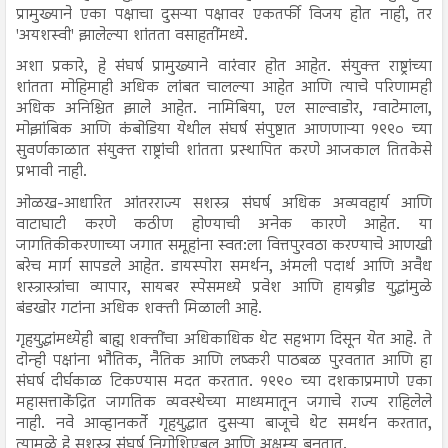
प्रामुख्याने एका पक्षाचा दुसऱ्या पक्षावर एकतर्फी विजय होत नाही, तर
'अयशस्वी' झालेल्या शांतता वसाहतींमध्ये.
अशा प्रकारे, हे संघर्ष प्रामुख्याने वारंवार होत आहेत. संयुक्त राष्ट्रांच्या
शांतता मोहिमाही अधिक लांबत चालल्या आहेत आणि त्याचे परिणामही
अधिक अनिश्चित झाले आहेत. नामिबिया, एल साल्वाडोर, ग्वाटेमाला,
मोझांबिक आणि कंबोडिया येथील संघर्ष संपुष्टात आणणाऱ्या १९९० च्या
सुवर्णकाळात संयुक्त राष्ट्रांची शांतता प्रस्थापित करणे आजकाल तितकेसे
प्रभावी नाही.
ओळख-आधारित आंतरराज्य सशस्त्र संघर्ष अधिक अव्यवहार्य आणि
वाटाघाटी करणे कठीण होण्याची अनेक कारणे आहेत. या
जागतिकीकरणाच्या जगात समूहांना स्वत:ला वित्तपुरवठा करण्याचे आणखी
बरेच मार्ग सापडले आहेत. डायस्पोरा समर्थन, अंमली पदार्थ आणि अवैध
शस्त्रास्त्रांचा व्यापार, सायबर स्पेसमध्ये प्रवेश आणि हायब्रीड युद्धांमुळे
बंडखोर गटांना अधिक शक्ती मिळाली आहे.
गृहयुद्धांमध्येही बाह्य शक्तींचा अधिकाधिक थेट सहभाग दिसून येत आहे. ते
दोन्ही पक्षांना भौतिक, नैतिक आणि लष्करी पाठबळ पुरवतात आणि हा
संघर्ष दीर्घकाळ टिकण्यास मदत करतात. १९९० च्या दशकाप्रमाणे एका
महासत्ताकेंद्रित जागतिक व्यवस्थेच्या माध्यमातून जगाचे राज्य राहिलेले
नाही. नवे आव्हानकर्ते गृहयुद्धात दुसऱ्या बाजूचे थेट समर्थन करतात,
त्यामुळे हे सशस्त्र संघर्ष निगोशिएबल आणि अक्षम्य बनतात.