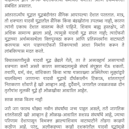
वाढीमध्ये इतर अनेक कलाकारांचा समावेश करतात आणि एकमेकांशी
संबंधित असतात.
आंतरराज्यीय युद्धात युद्धबंदीनंतर सैनिक आपापल्या देशात परततात. मात्र,
ती शक्यता यादवी युद्धातील सैनिक किंवा बंडखोरांना उपलब्ध नाही, कारण
त्यांनी एकाच देशात वास्तव्य केले पाहिजे. शिवाय बाह्य हस्तक्षेप, जो
अधिक सामान्य झाला आहे, त्यामुळे यादवी युद्ध संपत नाही; त्याऐवजी
युद्धाच्या अर्थव्यवस्थेला वित्तपुरवठा करून आणि प्रतिस्पर्ध्यांना वाटाघाटी
करण्यास भाग पाडण्याऐवजी जिंकण्याची आशा निर्माण करून ते
लांबविण्यास मदत करते.
विचारसरणीमुळे यादवी युद्ध छेडले गेले, तर ते अव्यवहार्य असण्याची
शक्यता कमी असते कारण सत्ताबदलामुळे संघर्ष संपुष्टात येऊ शकतो.
तथापि, धर्म, वंश, वांशिकता किंवा भाषा यासारख्या अस्मितेच्या मुद्द्यांद्वारे
चालविल्या जाणाऱ्या यादवी युद्धाचे दीर्घकालीन टिकाऊ, शांततापूर्ण
निराकरण शोधणे हे खरे आव्हान आहे. दुर्दैवाने, जगातील जवळजवळ दोन
तृतीयांश मुलकी युद्धे ही ओळखीवर आधारित आहेत.
सरळ सरळ विजय नाही
जरी जग फारच थोड्या नवीन संघर्षांचा जन्म पाहत असले, तरी जागतिक
शांततेसाठी खरे आव्हान हे ओळख-आधारित सशस्त्र संघर्षांचे आहे, ज्याचा
परिणाम देशापासून विभक्त झाल्याशिवाय वाटाघाटीने तोडगा काढणे
कठीण आहे. परंतु, अलीकडच्या काही दशकांतील यादवी युद्धांमुळे