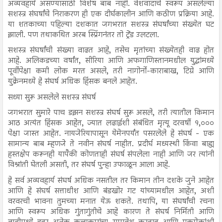
अव्यवहार्य असण्यासाठी विशेष बाब नाही. वंशवादाचे स्वरूप असलेल्या
सशस्त्र संघर्षांचे निराकरण ही एक दीर्घकालीन आणि कठीण प्रक्रिया आहे.
या शतकाच्या पहिल्या दशकात जगभरात सशस्त्र संघर्षांच्या संख्येत घट
झाली. पण तथाकथित अरब स्प्रिंगनंतर तो ट्रेंड उलटला.
सशस्त्र संघर्षांची संख्या वाढत आहे, तसेच मृतांच्या संख्येतही वाढ होत
आहे. अलिकडच्या वर्षांत, सीरिया आणि अफगाणिस्तानमधील युद्धांमध्ये
पूर्वीपेक्षा कमी लोक मरत असले, तरी नागोर्नो-काराबाख, टिग्रे आणि
युक्रेनमध्ये हे संघर्ष अधिक हिंसक बनले आहेत.
सध्या सुरू असलेले सशस्त्र संघर्ष
जगभरात सुमारे पाच डझन सशस्त्र संघर्ष सुरू असले, तरी त्यातील किमान
आठ अत्यंत हिंसक आहेत, ज्यात लढाईशी संबंधित मृत्यू दरवर्षी १,०००
पेक्षा जास्त आहेत. नायजेरियापासून येमेनपर्यंत पसरलेले हे संघर्ष - एक
सामान्य बाब म्हणजे ते नवीन संघर्ष नाहीत. प्रदीर्घ मध्यस्थी किंवा बाह्य
हस्तक्षेप करूनही यापैकी कोणताही संघर्ष संपलेला नाही आणि जर त्यांनी
विश्रांती घेतली असती, तर संघर्ष पुन्हा उफाळून आला आहे.
हे सर्व अव्यवहार्य संघर्ष अधिक नसतील तर किमान तीन दशके जुने आहेत
आणि हे संघर्ष सत्ताधीश आणि बंडखोर गट यांच्यामधील आहेत, अशी
वरवरची भावना तुमच्या मनात येऊ शकते. तथापि, या संघर्षांची रचना
आणि स्वरूप अधिक गुंतागुंतीचे आहे कारण ते संघर्ष निर्मिती आणि