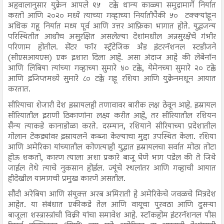
अहवालानुसार युक्रेन आपले ९५ टक्के धान्य काळ्या समुद्रामार्गे निर्यात
करतो आणि २०२० मध्ये त्याच्या गव्हाच्या निर्यातीपैकी ५० टक्क्यांहून
अधिक गहू निर्यात मध्य पूर्व आणि उत्तर आफ्रिका भागात होते. युद्धजन्य
परिस्थितीत आधीच असुरक्षित असलेल्या देशांमधील अन्नसुरक्षेचे गंभीर
परिणाम होतील. सेंटर फॉर स्ट्रॅटेजिक अँड इंटरनॅशनल स्टडीजने
(सीएसआयएस) एक इशारा दिला आहे. असा अंदाज आहे की लेबेनॉन
आणि लिबिया त्यांच्या गव्हाच्या सुमारे ४० टक्के, येमेनच्या सुमारे २० टक्के
आणि इजिप्तमध्ये सुमारे ८० टक्के गहू रशिया आणि युक्रेनमधून आयात
करतात.
सीरियाचा शेजारी देश इस्रायलही तणावावर बारीक लक्ष ठेवून आहे. इस्रायल
सीरियातील इराणी ठिकाणांना लक्ष्य करीत आहे, तर सीरियातील रशियन
सैन्य त्याकडे कानाडोळा करते. दरम्यान, रशियाने सीरियाच्या प्रदेशातील
गोलान टेकड्यांवर इस्रायलने कब्जा केल्याचा मुद्दा उपस्थित केला. रशिया
आणि अमेरिका यांच्यातील कोणत्याही युद्धात इस्रायलचा सर्वात मोठा तोटा
होऊ शकतो, कारण त्याला अशा प्रकारे बाजू घेणे भाग पडेल की ते जिथे
जाईल तेथे त्याचे नुकसान होईल. ज्यूंचे स्थलांतर आणि गव्हाची आयात
हीदेखील यामागची प्रमुख कारणे असतील.
सौदी अरेबिया आणि संयुक्त अरब अमिराती हे अमेरिकेचे जवळचे मित्रदेश
आहेत. या संबंधात एकीकडे तेल आणि वायूचा पुरवठा आणि दुसऱ्या
बाजूला शस्त्रास्त्रांची विक्री यांचा समावेश आहे. स्टॉकहोम इंटरनॅशनल पीस