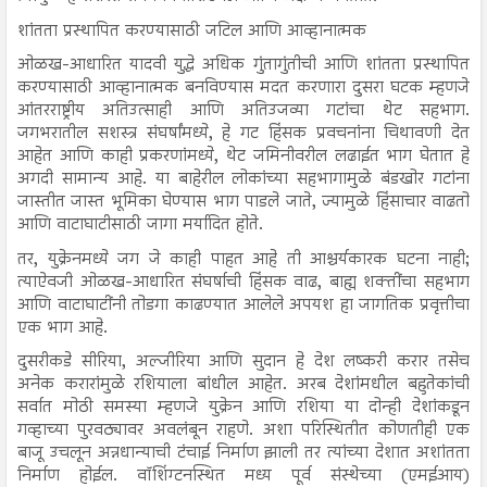
शांतता प्रस्थापित करण्यासाठी जटिल आणि आव्हानात्मक
ओळख-आधारित यादवी युद्धे अधिक गुंतागुंतीची आणि शांतता प्रस्थापित
करण्यासाठी आव्हानात्मक बनविण्यास मदत करणारा दुसरा घटक म्हणजे
आंतरराष्ट्रीय अतिउत्साही आणि अतिउजव्या गटांचा थेट सहभाग.
जगभरातील सशस्त्र संघर्षांमध्ये, हे गट हिंसक प्रवचनांना चिथावणी देत
आहेत आणि काही प्रकरणांमध्ये, थेट जमिनीवरील लढाईत भाग घेतात हे
अगदी सामान्य आहे. या बाहेरील लोकांच्या सहभागामुळे बंडखोर गटांना
जास्तीत जास्त भूमिका घेण्यास भाग पाडले जाते, ज्यामुळे हिंसाचार वाढतो
आणि वाटाघाटीसाठी जागा मर्यादित होते.
तर, युक्रेनमध्ये जग जे काही पाहत आहे ती आश्चर्यकारक घटना नाही;
त्याऐवजी ओळख-आधारित संघर्षाची हिंसक वाढ, बाह्य शक्तींचा सहभाग
आणि वाटाघाटींनी तोडगा काढण्यात आलेले अपयश हा जागतिक प्रवृत्तीचा
एक भाग आहे.
दुसरीकडे सीरिया, अल्जीरिया आणि सुदान हे देश लष्करी करार तसेच
अनेक करारांमुळे रशियाला बांधील आहेत. अरब देशांमधील बहुतेकांची
सर्वात मोठी समस्या म्हणजे युक्रेन आणि रशिया या दोन्ही देशांकडून
गव्हाच्या पुरवठ्यावर अवलंबून राहणे. अशा परिस्थितीत कोणतीही एक
बाजू उचलून अन्नधान्याची टंचाई निर्माण झाली तर त्यांच्या देशात अशांतता
निर्माण होईल. वॉशिंग्टनस्थित मध्य पूर्व संस्थेच्या (एमईआय)