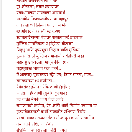
भारतीय राजकारण आणि गाय
पूर ओसरला; संसार उघड्यावर
पंतप्रधानांच्या भाषणाचा अन्वयार्थ
शासकीय निष्काळजीपणाचा महापूर
तीन तलाक दिलेल्या पतीला जामीन
२३ ऑगस्ट ते २९ ऑगस्ट २०१९
स्वातंत्र्यदिनाच्या तोंडावर पारतंत्र्याकडे वाटचाल
मुस्लिम मानसिकता व ईव्हीएम घोटाळा
पितृभू आणि पुण्यभूचा सिद्धांत आणि मुस्लिम
पूरग्रस्तांसाठी मुस्लिम समाजाची सर्वतोपरी मदत
महाराष्ट्र एकवटला; माणुसकीचे दर्शन
महापूरग्रस्त भागात मदत कार्य...
ऐ अल्लाह! पूरग्रस्तांवर रहेम कर; देशात शांतता, एका...
स्वातंत्र्याच्या ७२ वर्षांनंतर...
पैगंबरांवर ईमान : प्रेषितवाणी (हदीस)
अन्निसा : ईशवाणी (सुबोध कुरआन)
हज यात्रेत नेमकं काय केलं जातं?
समाजामध्ये एकोपा, प्रेम आणि शांती निर्माण करणारा क...
हजयात्रेकरूंसाठी बार्शी टाकळीत प्रशिक्षण शिबीर
प्रा.डॉ. अकबर सय्यद जीवन गौरव पुरस्काराने सन्मानित
जमाअतचे प्रशिक्षण शिबीर
संभ्रमित करणारा तलाकबंदी कायदा