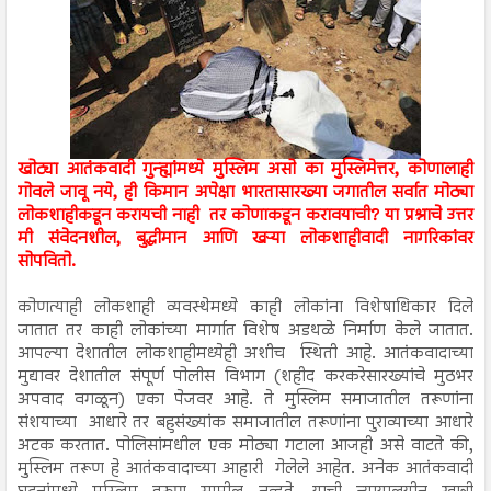
खोट्या आतंकवादी गुन्ह्यांमध्ये मुस्लिम असो का मुस्लिमेत्तर, कोणालाही
गोवले जावू नये, ही किमान अपेक्षा भारतासारख्या जगातील सर्वात मोठ्या
लोकशाहीकडून करायची नाही तर कोणाकडून करावयाची? या प्रश्नाचे उत्तर
मी संवेदनशील, बुद्धीमान आणि खऱ्या लोकशाहीवादी नागरिकांवर
सोपवितो.
कोणत्याही लोकशाही व्यवस्थेमध्ये काही लोकांना विशेषाधिकार दिले
जातात तर काही लोकांच्या मार्गात विशेष अडथळे निर्माण केले जातात.
आपल्या देशातील लोकशाहीमध्येही अशीच स्थिती आहे. आतंकवादाच्या
मुद्यावर देशातील संपूर्ण पोलीस विभाग (शहीद करकरेसारख्यांचे मुठभर
अपवाद वगळून) एका पेजवर आहे. ते मुस्लिम समाजातील तरूणांना
संशयाच्या आधारे तर बहुसंख्यांक समाजातील तरूणांना पुराव्याच्या आधारे
अटक करतात. पोलिसांमधील एक मोठ्या गटाला आजही असे वाटते की,
मुस्लिम तरूण हे आतंकवादाच्या आहारी गेलेले आहेत. अनेक आतंकवादी