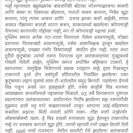
भोगून सुद्धा कुणाला नुकसान भरपाई दिली गेलेली नाही.
नाही म्हणायला बहुसंख्यांक बांधवांपैकी बोटावर मोजण्याइतक्या व्यक्ती
आणि संस्था या विषयावर बोलतात, नाराजी व्यक्त करतात, निषेध सुद्धा
करतात, परंतु त्यांचा आकार आणि प्रभाव इतका कमी आहेकी, त्यांचा
आवाज गेंड्याच्या कातडी धारण करून, सरकारमध्ये बसलेल्या कोणत्याही
नेत्याच्या कानापर्यंत पोहोचत नाही, मग तो कोणत्याही पक्षाचा असो.
मुस्लिम समाज अनेक गटा-तटात विभागला गेलेला असल्यामुळे, मोठ्या
प्रमाणात फिरकाबंदी असल्यामुळे, तसेच आत्मविश्वास हरवून बसलेला
असल्यामुळे, एवढ्या गंभीर विषयांवरही संघटित होत नाही. उलट अशा
दुर्दैवी कुटुंबांवर ज्यांची तरूण निरपराध मुलं आतंकवादाच्या गुन्ह्यामध्ये
गोवली गेलेली आहेत, मुस्लिम समाज अघोषित बहिष्कार टाकतो. हे
समाजाच्या सामुहिक भित्रेपणाचे ठळक उदाहरण आहे. हृदय पिळवटून
टाकणारी दृश्ये दोन वर्षापूर्वी सीरियातील निर्वासित झालेल्या एका
कुटुंबाच्या लहान मुलाचे लाल टी-शर्टमधील समुद्र किनारी पडलेल्या प्रेताचे
चित्र पाहून अवघे जग हळहळले होते. तसेच काहीसे चित्र मागच्या
आठवड्यात काश्मीरमध्ये पहावयास मिळाले. 23 वर्षे विनाकारण तुरूंगात
सडल्यानंतर आतंकवादाच्या आरोपानंतर निर्दोष झालेल्या सहा तरूणांपैकी
मुहम्मद अली भट्ट याने कब्रस्तानमध्ये जावून आपल्या आई-वडिलांच्या
कबरीला अक्षरशः मिठी मारली आणि नाका- तोंडा माती जाईपर्यंत
ओक्साबोक्शी रडला. हे चित्र धाडसी माणसाला सुद्धा हेलावून टाकणारेच
नव्हे तर अस्वस्थ करणारे सुद्धा होते. ज्याची म्हनावी तशी दखल घेतली गेली
नाही. 1996 मध्ये राजस्थान येथील समलेटी येथे झालेल्या आतंकवादी