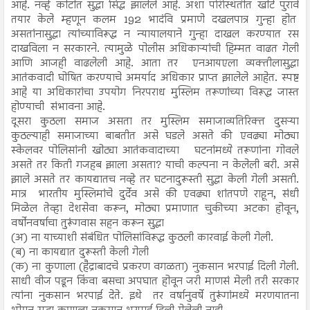
आहे. नव्हे कोर्टात सुद्धा सिद्ध झालेले आहे. अशा परिस्थितीत खोटे पुरावे
तयार केले म्हणून कलम 192 भादंवि प्रमाणे दखलपात्र गुन्हा होत
असतांनासुद्धा त्यांच्याविरूद्ध न न्यायालयाने गुन्हा दाखल करण्यात रस
दाखविला न सरकारने. त्यामुळे पोलीस अधिकाऱ्यांची हिम्मत वाढत गेली
आणि आजही वाढलेली आहे. आता तर एनआयएला व्यक्तीलासुद्धा
आतंकवादी घोषित करण्याचे अमर्याद अधिकार प्राप्त झालेले आहेत. स्पष्ट
आहे या अधिकारांचा उपयोग निरपराध मुस्लिम तरूणांच्या विरूद्ध जास्त
होण्याची संभावना आहे.
दूसरा कुठला समाज असता तर मुस्लिम समाजाव्यतिरिक्त दुसऱ्या
कुठल्याही समाजाच्या बाबतीत असे घडले असते की एवढ्या मोठ्या
स्केलवर पोलिसांनी खोट्या आतंकवादाच्या घटनांमध्ये तरूणांना गोवले
असते तर किती गजहब झाला असता? याची कल्पना न केलेली बरी. असे
झाले असते तर कायद्यातच नव्हे तर घटनादुरूस्ती सुद्धा केली गेली असती.
मात्र भारतीय मुस्लिमांचे दुर्देव असे की एवढ्या शांतपणे राहून, संधी
मिळेल तेव्हा देशसेवा करून, मोठ्या प्रमाणात चुकीच्या अटका होवून,
वर्षोनवर्षाचा तुरूंगवास सहन करून सुद्धा
(अ) ना याच्याशी संबंधित पोलिसांविरूद्ध कुठली कारवाई केली गेली.
(ब) ना कायद्यात दुरूस्ती केली गेली
(क) ना कुणाला (हैद्राबादचे प्रकरण वगळता) नुकसान भरपाई दिली गेली.
साधी वीज पडून किंवा बसचा अपघात होवून जरी माणसं मेली तरी सरकार
त्यांना नुकसान भरपाई देते. इथे तर वर्षानुवर्षे तुरूंगांमध्ये मरणयातना