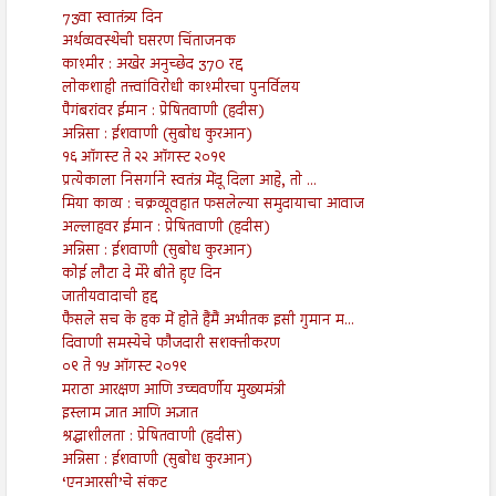
73वा स्वातंत्र्य दिन
अर्थव्यवस्थेची घसरण चिंताजनक
काश्मीर : अखेर अनुच्छेद 370 रद्द
लोकशाही तत्त्वांविरोधी काश्मीरचा पुनर्विलय
पैगंबरांवर ईमान : प्रेषितवाणी (हदीस)
अन्निसा : ईशवाणी (सुबोध कुरआन)
१६ ऑगस्ट ते २२ ऑगस्ट २०१९
प्रत्येकाला निसर्गाने स्वतंत्र मेंदू दिला आहे, तो ...
मिया काव्य : चक्रव्यूवहात फसलेल्या समुदायाचा आवाज
अल्लाहवर ईमान : प्रेषितवाणी (हदीस)
अन्निसा : ईशवाणी (सुबोध कुरआन)
कोई लौटा दे मेरे बीते हुए दिन
जातीयवादाची हद्द
फैसले सच के हक में होते हैंमैं अभीतक इसी गुमान म...
दिवाणी समस्येचे फौजदारी सशक्तीकरण
०९ ते १५ ऑगस्ट २०१९
मराठा आरक्षण आणि उच्चवर्णीय मुख्यमंत्री
इस्लाम ज्ञात आणि अज्ञात
श्रद्धाशीलता : प्रेषितवाणी (हदीस)
अन्निसा : ईशवाणी (सुबोध कुरआन)
‘एनआरसी’चे संकट