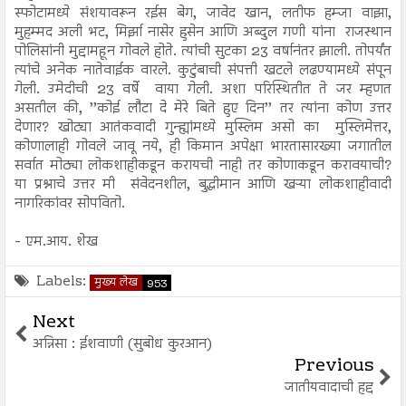
स्फोटामध्ये संशयावरून रईस बेग, जावेद खान, लतीफ हम्जा वाझा,
मुहम्मद अली भट, मिर्झा नासेर हुसेन आणि अब्दुल गणी यांना राजस्थान
पोलिसांनी मुद्दामहून गोवले होते. त्यांची सुटका 23 वर्षानंतर झाली. तोपर्यंत
त्यांचे अनेक नातेवाईक वारले. कुटुंबाची संपत्ती खटले लढण्यामध्ये संपून
गेली. उमेदीची 23 वर्षे वाया गेली. अशा परिस्थितीत ते जर म्हणत
असतील की, ’’कोई लौटा दे मेरे बिते हुए दिन’’ तर त्यांना कोण उत्तर
देणार? खोट्या आतंकवादी गुन्ह्यांमध्ये मुस्लिम असो का मुस्लिमेत्तर,
कोणालाही गोवले जावू नये, ही किमान अपेक्षा भारतासारख्या जगातील
सर्वात मोठ्या लोकशाहीकडून करायची नाही तर कोणाकडून करावयाची?
या प्रश्नाचे उत्तर मी संवेदनशील, बुद्धीमान आणि खऱ्या लोकशाहीवादी
नागरिकांवर सोपवितो.
- एम.आय. शेख
Labels:
मुख्य लेख
953
Next
अन्निसा : ईशवाणी (सुबोध कुरआन)
Previous
जातीयवादाची हद्द