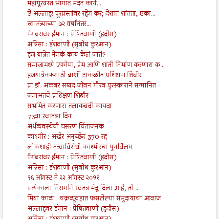
महापूरग्रस्त भागात मदत कार्य...
ऐ अल्लाह! पूरग्रस्तांवर रहेम कर; देशात शांतता, एका...
स्वातंत्र्याच्या ७२ वर्षांनंतर...
पैगंबरांवर ईमान : प्रेषितवाणी (हदीस)
अन्निसा : ईशवाणी (सुबोध कुरआन)
हज यात्रेत नेमकं काय केलं जातं?
समाजामध्ये एकोपा, प्रेम आणि शांती निर्माण करणारा क...
हजयात्रेकरूंसाठी बार्शी टाकळीत प्रशिक्षण शिबीर
प्रा.डॉ. अकबर सय्यद जीवन गौरव पुरस्काराने सन्मानित
जमाअतचे प्रशिक्षण शिबीर
संभ्रमित करणारा तलाकबंदी कायदा
73वा स्वातंत्र्य दिन
अर्थव्यवस्थेची घसरण चिंताजनक
काश्मीर : अखेर अनुच्छेद 370 रद्द
लोकशाही तत्त्वांविरोधी काश्मीरचा पुनर्विलय
पैगंबरांवर ईमान : प्रेषितवाणी (हदीस)
अन्निसा : ईशवाणी (सुबोध कुरआन)
१६ ऑगस्ट ते २२ ऑगस्ट २०१९
प्रत्येकाला निसर्गाने स्वतंत्र मेंदू दिला आहे, तो ...
मिया काव्य : चक्रव्यूवहात फसलेल्या समुदायाचा आवाज
अल्लाहवर ईमान : प्रेषितवाणी (हदीस)