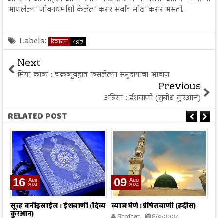
आणलेल्या जीवनधर्माशी केलेला करार सर्वांत मोठा करार असतो.
Labels:
दिव्यरत्न
497
Next
मिया काव्य : चक्रव्यूवहात फसलेल्या समुदायाचा आवाज
Previous
अन्निसा : ईशवाणी (सुबोध कुरआन)
RELATED POST
16
09
Aug
Aug
2024
2024
तो
सूरह बनीइस्राईल : ईशवाणी (दिव्य
व्याज घेणे : प्रेषितवाणी (हदीस)
म
कुरआन)
प
Shodhan
8/9/2024