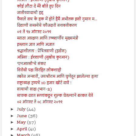
अन्निसा : ईशवाणी (सुबोध कुरआन)
कोई लौटा दे मेरे बीते हुए दिन
जातीयवादाची हद्द
फैसले सच के हक में होते हैंमैं अभीतक इसी गुमान म...
दिवाणी समस्येचे फौजदारी सशक्तीकरण
०९ ते १५ ऑगस्ट २०१९
मराठा आरक्षण आणि उच्चवर्णीय मुख्यमंत्री
इस्लाम ज्ञात आणि अज्ञात
श्रद्धाशीलता : प्रेषितवाणी (हदीस)
अन्निसा : ईशवाणी (सुबोध कुरआन)
‘एनआरसी’चे संकट
विरोधी पक्ष विरहित लोकशाही
तबरेज अन्सारी, जयश्रीराम आणि घृणेतून झालेल्या हत्या
राष्ट्राध्यक्ष ट्रम्पचे 10 हजार खोटे दावे !
सत्याची साक्ष (भाग-2)
माफक दरात रूग्णांकडून शुल्क घेतल्याने बरकत येते
०२ ऑगस्ट ते ०८ ऑगस्ट २०१९
July
(44)
►
June
(36)
►
May
(57)
►
April
(41)
►
March
(46)
►