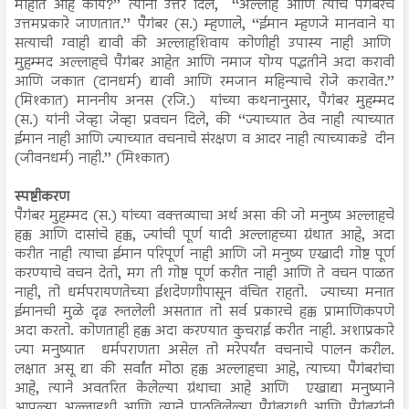
माहीत आहे काय?’’ त्यांनी उत्तर दिले, ‘‘अल्लाह आणि त्याचे पैगंबरच
उत्तमप्रकारे जाणतात.’’ पैगंबर (स.) म्हणाले, ‘‘ईमान म्हणजे मानवाने या
सत्याची ग्वाही द्यावी की अल्लाहशिवाय कोणीही उपास्य नाही आणि
मुहम्मद अल्लाहचे पैगंबर आहेत आणि नमाज योग्य पद्धतीने अदा करावी
आणि जकात (दानधर्म) द्यावी आणि रमजान महिन्याचे रोजे करावेत.’’
(मिश्कात) माननीय अनस (रजि.) यांच्या कथनानुसार, पैगंबर मुहम्मद
(स.) यांनी जेव्हा जेव्हा प्रवचन दिले, की ‘‘ज्याच्यात ठेव नाही त्याच्यात
ईमान नाही आणि ज्याच्यात वचनाचे संरक्षण व आदर नाही त्याच्याकडे दीन
(जीवनधर्म) नाही.’’ (मिश्कात)
स्पष्टीकरण
पैगंबर मुहम्मद (स.) यांच्या वक्तव्याचा अर्थ असा की जो मनुष्य अल्लाहचे
हक्क आणि दासांचे हक्क, ज्यांची पूर्ण यादी अल्लाहच्या ग्रंथात आहे, अदा
करीत नाही त्याचा ईमान परिपूर्ण नाही आणि जो मनुष्य एखादी गोष्ट पूर्ण
करण्याचे वचन देतो, मग ती गोष्ट पूर्ण करीत नाही आणि ते वचन पाळत
नाही, तो धर्मपरायणतेच्या ईशदेणगीपासून वंचित राहतो. ज्याच्या मनात
ईमानची मुळे दृढ रुतलेली असतात तो सर्व प्रकारचे हक्क प्रामाणिकपणे
अदा करतो. कोणताही हक्क अदा करण्यात कुचराई करीत नाही. अशाप्रकारे
ज्या मनुष्यात धर्मपराणता असेल तो मरेपर्यंत वचनाचे पालन करील.
लक्षात असू द्या की सर्वांत मोठा हक्क अल्लाहचा आहे, त्याच्या पैगंबरांचा
आहे, त्याने अवतरित केलेल्या ग्रंथाचा आहे आणि एखाद्या मनुष्याने
आपल्या अल्लाहशी आणि त्याने पाठविलेल्या पैगंबराशी आणि पैगंबरांनी