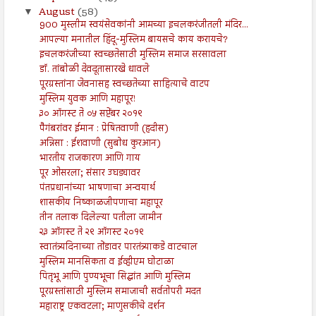
August
(58)
▼
900 मुस्लीम स्वयंसेवकांनी आमच्या इचलकरंजीतली मंदिर...
आपल्या मनातील हिंदू-मुस्लिम बायसचे काय करायचे?
इचलकरंजीच्या स्वच्छतेसाठी मुस्लिम समाज सरसावला
डॉ. तांबोळी देवदूतासारखे धावले
पूरग्रस्तांना जेवनासह स्वच्छतेच्या साहित्याचे वाटप
मुस्लिम युवक आणि महापूर!
३० ऑगस्ट ते ०५ सप्टेंबर २०१९
पैगंबरांवर ईमान : प्रेषितवाणी (हदीस)
अन्निसा : ईशवाणी (सुबोध कुरआन)
भारतीय राजकारण आणि गाय
पूर ओसरला; संसार उघड्यावर
पंतप्रधानांच्या भाषणाचा अन्वयार्थ
शासकीय निष्काळजीपणाचा महापूर
तीन तलाक दिलेल्या पतीला जामीन
२३ ऑगस्ट ते २९ ऑगस्ट २०१९
स्वातंत्र्यदिनाच्या तोंडावर पारतंत्र्याकडे वाटचाल
मुस्लिम मानसिकता व ईव्हीएम घोटाळा
पितृभू आणि पुण्यभूचा सिद्धांत आणि मुस्लिम
पूरग्रस्तांसाठी मुस्लिम समाजाची सर्वतोपरी मदत
महाराष्ट्र एकवटला; माणुसकीचे दर्शन