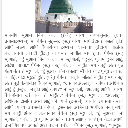
माननीय मुआज बिन जबल (रजि.) यांच्या कथनानुसार, (एका
प्रवासादरम्यान) मी पैगंबर मुहम्मद (स.) यांच्या मागे उंटावर बसलो होतो
आणि माझ्या आणि पैगंबरांच्या दरम्यान ‘क़जावा’ (उंटाच्या पाठीवर
घालावयाचा लाकडी हौदा.) चा फक्त मागील भाग होता. पैगंबर (स.)
म्हणाले, ‘‘हे मुआ़ज बिन जबल!’’ मी म्हणालो, ‘‘हुजूर, गुलाम हजर आहे,
आदेश द्यावा.’’ पैगंबर (स.) काही बोललेच नाहीत. मग काही अंतर पुढे
गेल्यानंतर ते म्हणाले, ‘‘हे मुआ़ज बिन जबल!’’ मी तेच शब्द पुन्हा उच्चारले
जे पहिल्यांदा म्हटले होते. (परंतु पैगंबर काहीच बोलले नाहीत.) मग काही
अंतर पुढे गेल्यानंतर पैगंबर म्हणाले, ‘‘दासांवर अल्लाहचा कोणता अधिकार
आहे हे तुम्हाला माहीत आहे काय?’’ मी म्हणालो, ‘‘अल्लाह आणि त्याच्या
पैगंबरांनाच खरे काय ते माहीत.’’ पैगंबर (स.) म्हणाले, ‘‘अल्लाहचा
अधिकार दासांवर असा आहे की त्याने (दासाने) त्याचीच उपासना करावी
आणि त्याच्या उपासनेत कोणा दुसऱ्याला अजिबात भागीदार बनवू नये.’’
मग काही अंतर चालल्यानंतर पैगंबर (स.) म्हणाले, ‘‘हे मुआज!’’ मी
म्हणालो, ‘‘बोला. हा गुलाम आपले वक्तव्य लक्षपूर्वक ऐकून घेईल आणि
प्रामाणिकपणे आपले आज्ञापालन करील.’’ पैगंबर (स.) म्हणाले, ‘‘तुम्हाला