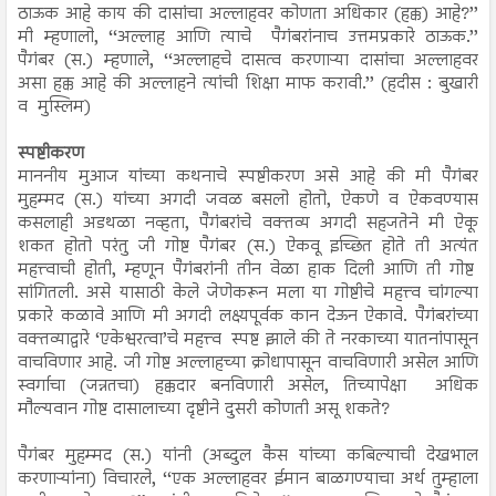
ठाऊक आहे काय की दासांचा अल्लाहवर कोणता अधिकार (हक्क) आहे?’’
मी म्हणालो, ‘‘अल्लाह आणि त्याचे पैगंबरांनाच उत्तमप्रकारे ठाऊक.’’
पैगंबर (स.) म्हणाले, ‘‘अल्लाहचे दासत्व करणाऱ्या दासांचा अल्लाहवर
असा हक्क आहे की अल्लाहने त्यांची शिक्षा माफ करावी.’’ (हदीस : बुखारी
व मुस्लिम)
स्पष्टीकरण
माननीय मुआज यांच्या कथनाचे स्पष्टीकरण असे आहे की मी पैगंबर
मुहम्मद (स.) यांच्या अगदी जवळ बसलो होतो, ऐकणे व ऐकवण्यास
कसलाही अडथळा नव्हता, पैगंबरांचे वक्तव्य अगदी सहजतेने मी ऐकू
शकत होतो परंतु जी गोष्ट पैगंबर (स.) ऐकवू इच्छित होते ती अत्यंत
महत्त्वाची होती, म्हणून पैगंबरांनी तीन वेळा हाक दिली आणि ती गोष्ट
सांगितली. असे यासाठी केले जेणेकरून मला या गोष्टीचे महत्त्व चांगल्या
प्रकारे कळावे आणि मी अगदी लक्ष्यपूर्वक कान देऊन ऐकावे. पैगंबरांच्या
वक्तव्याद्वारे ‘एकेश्वरत्वा’चे महत्त्व स्पष्ट झाले की ते नरकाच्या यातनांपासून
वाचविणार आहे. जी गोष्ट अल्लाहच्या क्रोधापासून वाचविणारी असेल आणि
स्वर्गाचा (जन्नतचा) हक्कदार बनविणारी असेल, तिच्यापेक्षा अधिक
मौल्यवान गोष्ट दासालाच्या दृष्टीने दुसरी कोणती असू शकते?
पैगंबर मुहम्मद (स.) यांनी (अब्दुल कैस यांच्या कबिल्याची देखभाल
करणाऱ्यांना) विचारले, ‘‘एक अल्लाहवर ईमान बाळगण्याचा अर्थ तुम्हाला