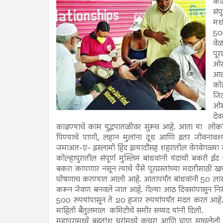
को
सं
मश
500
वेळ
पूर
ओरस
आल
को
जिल
ओस
देव
काढण्याचे काम युद्धपातळीवर सुरूच आहे. आता या लोकांन
पिण्याचे पाणी, लहान मुलांना दूध आणि इतर जीवनावश्य
जमाअत-ए- इस्लामी हिंद इत्यादींसह शहरातील वेगवेगळ्या ज
कोल्हापुरातील संपूर्ण मुस्लिम बांधवांनी यंदाची बकरी 
बकरा कापणार नसून त्याचे पैसे पूरग्रस्तांच्या मदतीसाठी ख
घोषणाच करण्यात आली आहे. आतापर्यंत बांधवांनी 50 लाख 
करून जेवण बनवले जात आहे. गेल्या आठ दिवसांपासून निरं
500 रुपयांपासून ते 20 हजार रुपयांपर्यंत मदत करत आहे
माहिती बैतुलमाल कमिटीचे समीर सय्यद यांनी दिली.
महापुरामध्ये बहुतांश घरांमध्ये कचरा आणि घाण साचलेली आहे