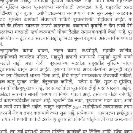
ल्हापुरातील महापूर अद्यापही पूर्णपणे ओसरलेला नाही. अशा वेळी शहरातील
पूर्ण मुस्लिम समाज पूरग्रस्तांच्या मदतीसाठी एकवटला आहे. शहरातील 350
ीदींमध्ये व्हेज पुलाव आणि डाळ-भात बनवण्याचे काम सुरू असून जवळपास
0 मुस्लिम कार्यकर्ते जेवणाची पाकिटे पूरग्रस्तांपर्यंत पोहोचवत आहेत. या
ची ईद छोट्या स्वरूपात साजरी करतानाच बकऱ्याची कुर्बानी न देता त्याचे पैसे
ग्रस्तांच्या मदसाठी खर्च करण्याची घोषणादेखील समाजबांधवांनी केली आहे. पूर
ेपर्यंतच नव्हे, तर ओसरल्यानंतरही ही मदत सुरूच राहणार असल्याचे सांगण्यात
े.
ल्हापुरातील कसबा बावडा, लाइन बजार, लक्ष्मीपुरी, महावीर कॉलेज,
्हाधिकारी कार्यालय परिसर, शाहुपुरी इत्यादी भागांमध्ये अजूनही पुराचे पाणी
रलेले नाही. अशा वेळी पूरग्रस्तांच्या मदतीला शहरातील मुस्लिम बांधव
दुतासारखे धावून आले आहेत. पुराच्या पाण्यात अडकलेल्यांना अजूनही बाहेर
ा ज्या ठिकाणी आश्रय दिला आहे, तिथे संपूर्ण समाजबांधव जेवणाची पाकिटे,
क वस्तू पुरवत आहेत. बैतुलमाल कमिटी, उलेमा-ए-हिंद, सुन्नत-ए-मुस्लिम,
माती कोल्हापुरातच नव्हे, तर सांगलीतील पूरग्रस्तांसाठीही मदत पाठवत आहेत.
ईद छोट्या स्वरूपात साजरी करण्याचा निर्णय घेतला आहे. तसेच या वेळी कोणीही
र्च करण्याचेदेखील ठरवले आहे. ‘कुर्बानी देऊ नका, पूरग्रस्तांना मदत करा’, अशी
रुपये जमा केले आहेत. त्यातून शहरातील 350 मशीदींमध्ये स्वयंपाकघर तयार
तरपणे जेवण तयार करण्याचे काम सुरू आहे. प्रत्येकजण आपापल्या इच्छेनुसार
. तयार जेवणाची पाकिटे दररोज 5 हजार लोकांपर्यंत पोहोचवली जात असल्याची
. त्या सर्व घरांमध्ये जाऊन मुस्लिम कार्यकर्ते घर लिक्विड आणि स्प्रेचा वापर