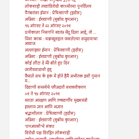
काश्मीर : अखेर अनुच्छेद 370 रद्द
लोकशाही तत्त्वांविरोधी काश्मीरचा पुनर्विलय
पैगंबरांवर ईमान : प्रेषितवाणी (हदीस)
अन्निसा : ईशवाणी (सुबोध कुरआन)
१६ ऑगस्ट ते २२ ऑगस्ट २०१९
प्रत्येकाला निसर्गाने स्वतंत्र मेंदू दिला आहे, तो ...
मिया काव्य : चक्रव्यूवहात फसलेल्या समुदायाचा
आवाज
अल्लाहवर ईमान : प्रेषितवाणी (हदीस)
अन्निसा : ईशवाणी (सुबोध कुरआन)
कोई लौटा दे मेरे बीते हुए दिन
जातीयवादाची हद्द
फैसले सच के हक में होते हैंमैं अभीतक इसी गुमान
म...
दिवाणी समस्येचे फौजदारी सशक्तीकरण
०९ ते १५ ऑगस्ट २०१९
मराठा आरक्षण आणि उच्चवर्णीय मुख्यमंत्री
इस्लाम ज्ञात आणि अज्ञात
श्रद्धाशीलता : प्रेषितवाणी (हदीस)
अन्निसा : ईशवाणी (सुबोध कुरआन)
‘एनआरसी’चे संकट
विरोधी पक्ष विरहित लोकशाही