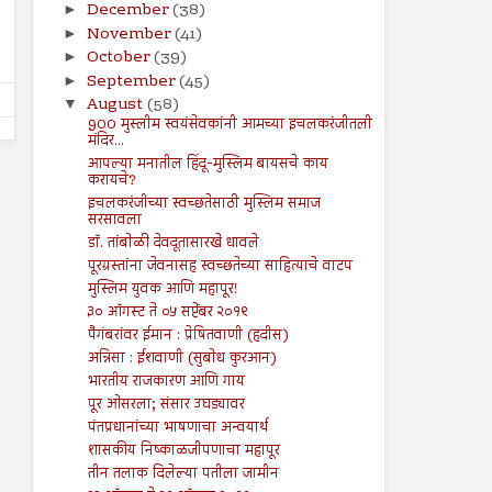
कायदा
December
(38)
►
Shodhan
7/19/2024
Shodhan
7/19/2024
November
(41)
►
October
(39)
►
September
(45)
►
August
(58)
▼
900 मुस्लीम स्वयंसेवकांनी आमच्या इचलकरंजीतली
मंदिर...
आपल्या मनातील हिंदू-मुस्लिम बायसचे काय
करायचे?
इचलकरंजीच्या स्वच्छतेसाठी मुस्लिम समाज
सरसावला
डॉ. तांबोळी देवदूतासारखे धावले
पूरग्रस्तांना जेवनासह स्वच्छतेच्या साहित्याचे वाटप
मुस्लिम युवक आणि महापूर!
३० ऑगस्ट ते ०५ सप्टेंबर २०१९
पैगंबरांवर ईमान : प्रेषितवाणी (हदीस)
अन्निसा : ईशवाणी (सुबोध कुरआन)
भारतीय राजकारण आणि गाय
पूर ओसरला; संसार उघड्यावर
पंतप्रधानांच्या भाषणाचा अन्वयार्थ
शासकीय निष्काळजीपणाचा महापूर
तीन तलाक दिलेल्या पतीला जामीन