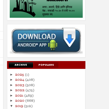
ARCHIVE
POPULARS
2025
(1)
►
2024
(408)
►
2023
(508)
►
2022
(475)
►
19
19
Jul
Jul
2021
(469)
►
2024
2024
2020
(668)
►
पुरोगामी चळवळींना लक्ष्य करण्यासाठी
2019
(512)
गजापूर जाळपोळ; जबाबदारी कु
▼