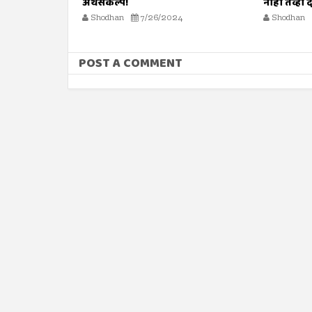
नाही तेव्हा दोष कोर्टाला कसा द्यावा?
Shodhan
4
Shodhan
7/26/2024
POST A COMMENT