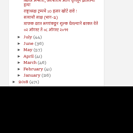
तबरेज अन्सारी, जयश्रीराम आणि घृणेतून झालेल्या
हत्या
राष्ट्राध्यक्ष ट्रम्पचे 10 हजार खोटे दावे !
सत्याची साक्ष (भाग-2)
माफक दरात रूग्णांकडून शुल्क घेतल्याने बरकत येते
०२ ऑगस्ट ते ०८ ऑगस्ट २०१९
July
(44)
►
June
(36)
►
May
(57)
►
April
(41)
►
March
(46)
►
February
(41)
►
January
(26)
►
2018
(471)
►
2017
(141)
►