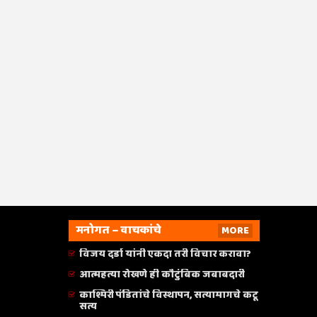
मनोगत – वाचकांचे
MORE
विजय दर्डा यांनी एकदा तरी विचार करावा?
आत्महत्या रोखणे ही कौटुंबिक जबाबदारी
काश्मिरी पंडितांचे विस्थापन, सत्यामागचे कटू
सत्य