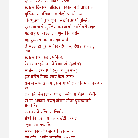
२३ ऑगस्ट ते २९ ऑगस्ट २०१९
स्वातंत्र्यदिनाच्या तोंडावर पारतंत्र्याकडे वाटचाल
मुस्लिम मानसिकता व ईव्हीएम घोटाळा
पितृभू आणि पुण्यभूचा सिद्धांत आणि मुस्लिम
पूरग्रस्तांसाठी मुस्लिम समाजाची सर्वतोपरी मदत
महाराष्ट्र एकवटला; माणुसकीचे दर्शन
महापूरग्रस्त भागात मदत कार्य...
ऐ अल्लाह! पूरग्रस्तांवर रहेम कर; देशात शांतता,
एका...
स्वातंत्र्याच्या ७२ वर्षांनंतर...
पैगंबरांवर ईमान : प्रेषितवाणी (हदीस)
अन्निसा : ईशवाणी (सुबोध कुरआन)
हज यात्रेत नेमकं काय केलं जातं?
समाजामध्ये एकोपा, प्रेम आणि शांती निर्माण करणारा
क...
हजयात्रेकरूंसाठी बार्शी टाकळीत प्रशिक्षण शिबीर
प्रा.डॉ. अकबर सय्यद जीवन गौरव पुरस्काराने
सन्मानित
जमाअतचे प्रशिक्षण शिबीर
संभ्रमित करणारा तलाकबंदी कायदा
73वा स्वातंत्र्य दिन
अर्थव्यवस्थेची घसरण चिंताजनक