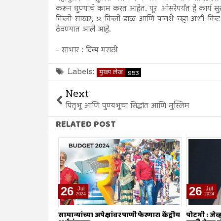
करून धुण्याचे काम करत आहेत. पूर ओसरेपर्यंत हे कार्य सु
किलो साखर, 2 किलो डाळ आणि पावशे चहा अशी किट दि
ठेवण्यात आले आहे.
- साभार : दिव्य मराठी
Labels:
मुख्य लेख
953
Next
पितृभू आणि पुण्यभूचा सिद्धांत आणि मुस्लिम
RELATED POST
26
26
Jul
Jul
2024
2024
ाणी फेरणारा केंद्रीय
पोटगी : जेव्हा मुसलमानांनाच शरियत मान्य
नावात काय