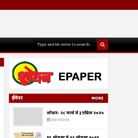
ईपेपर
MORE
शोधन- २८ मार्च ते ३ एप्रिल २०२५
3/27/2025
१६ ऑगस्ट ते २२ ऑगस्ट २०२४