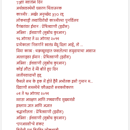
73वा स्वातंत्र्य दिन
अर्थव्यवस्थेची घसरण चिंताजनक
काश्मीर : अखेर अनुच्छेद 370 रद्द
लोकशाही तत्त्वांविरोधी काश्मीरचा पुनर्विलय
पैगंबरांवर ईमान : प्रेषितवाणी (हदीस)
अन्निसा : ईशवाणी (सुबोध कुरआन)
१६ ऑगस्ट ते २२ ऑगस्ट २०१९
प्रत्येकाला निसर्गाने स्वतंत्र मेंदू दिला आहे, तो ...
मिया काव्य : चक्रव्यूवहात फसलेल्या समुदायाचा आवाज
अल्लाहवर ईमान : प्रेषितवाणी (हदीस)
अन्निसा : ईशवाणी (सुबोध कुरआन)
कोई लौटा दे मेरे बीते हुए दिन
जातीयवादाची हद्द
फैसले सच के हक में होते हैंमैं अभीतक इसी गुमान म...
दिवाणी समस्येचे फौजदारी सशक्तीकरण
०९ ते १५ ऑगस्ट २०१९
मराठा आरक्षण आणि उच्चवर्णीय मुख्यमंत्री
इस्लाम ज्ञात आणि अज्ञात
श्रद्धाशीलता : प्रेषितवाणी (हदीस)
अन्निसा : ईशवाणी (सुबोध कुरआन)
‘एनआरसी’चे संकट