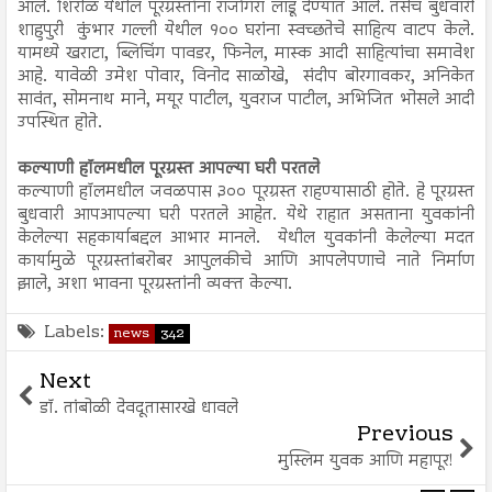
आले. शिरोळ येथील पूरग्रस्तांना राजगिरा लाडू देण्यात आले. तसेच बुधवारी
शाहुपुरी कुंभार गल्ली येथील १०० घरांना स्वच्छतेचे साहित्य वाटप केले.
यामध्ये खराटा, ब्लिचिंग पावडर, फिनेल, मास्क आदी साहित्यांचा समावेश
आहे. यावेळी उमेश पोवार, विनोद साळोखे, संदीप बोरगावकर, अनिकेत
सावंत, सोमनाथ माने, मयूर पाटील, युवराज पाटील, अभिजित भोसले आदी
उपस्थित होते.
कल्याणी हॉलमधील पूरग्रस्त आपल्या घरी परतले
कल्याणी हॉलमधील जवळपास ३०० पूरग्रस्त राहण्यासाठी होते. हे पूरग्रस्त
बुधवारी आपआपल्या घरी परतले आहेत. येथे राहात असताना युवकांनी
केलेल्या सहकार्याबद्दल आभार मानले. येथील युवकांनी केलेल्या मदत
कार्यामुळे पूरग्रस्तांबरोबर आपुलकीचे आणि आपलेपणाचे नाते निर्माण
झाले, अशा भावना पूरग्रस्तांनी व्यक्त केल्या.
Labels:
news
342
Next
डॉ. तांबोळी देवदूतासारखे धावले
Previous
मुस्लिम युवक आणि महापूर!