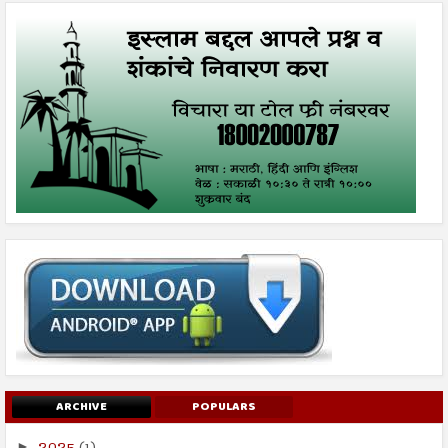
ARCHIVE
POPULARS
2025
(1)
►