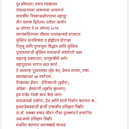
पूर ओसरला; संसार उघड्यावर
पंतप्रधानांच्या भाषणाचा अन्वयार्थ
शासकीय निष्काळजीपणाचा महापूर
तीन तलाक दिलेल्या पतीला जामीन
२३ ऑगस्ट ते २९ ऑगस्ट २०१९
स्वातंत्र्यदिनाच्या तोंडावर पारतंत्र्याकडे वाटचाल
मुस्लिम मानसिकता व ईव्हीएम घोटाळा
पितृभू आणि पुण्यभूचा सिद्धांत आणि मुस्लिम
पूरग्रस्तांसाठी मुस्लिम समाजाची सर्वतोपरी मदत
महाराष्ट्र एकवटला; माणुसकीचे दर्शन
महापूरग्रस्त भागात मदत कार्य...
ऐ अल्लाह! पूरग्रस्तांवर रहेम कर; देशात शांतता, एका...
स्वातंत्र्याच्या ७२ वर्षांनंतर...
पैगंबरांवर ईमान : प्रेषितवाणी (हदीस)
अन्निसा : ईशवाणी (सुबोध कुरआन)
हज यात्रेत नेमकं काय केलं जातं?
समाजामध्ये एकोपा, प्रेम आणि शांती निर्माण करणारा क...
हजयात्रेकरूंसाठी बार्शी टाकळीत प्रशिक्षण शिबीर
प्रा.डॉ. अकबर सय्यद जीवन गौरव पुरस्काराने सन्मानित
जमाअतचे प्रशिक्षण शिबीर
संभ्रमित करणारा तलाकबंदी कायदा