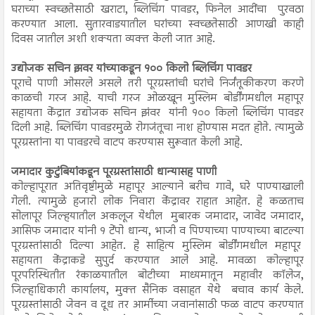
घराच्या स्वच्छतेसाठी खराटा, ब्लिचिंग पावडर, फिनेल आदींचा पुरवठा
करण्यात आला. सुतारवाडयातील घरांच्या स्वच्छतेसाठी आणखी काही
दिवस जातील अशी शक्यता व्यक्त केली जात आहे.
उद्योजक सचिन झवर यांच्याकडून १०० किलो ब्लिचिंग पावडर
पूराचे पाणी ओसरले असले तरी पूरग्रस्तांची घरांचे निर्जंतूकीकरण करणे
काळची गरज आहे. याची गरज ओळखून मुस्लिम बोर्डींगमधील महापूर
सहायता केंद्रात उद्योजक सचिन झंवर यांनी १०० किलो ब्लिचिंग पावडर
दिली आहे. ब्लिचिंग पावडरमुळे रोगजंतूचा नाश होण्यास मदत होते. त्यामुळे
पूरग्रस्तांना या पावडरचे वाटप करण्यास सुरूवात केली आहे.
जमादार कुटुंबियांकडून पूरग्रस्तांसाठी धान्यासह पाणी
कोल्हापूरात अतिवृष्टीमुळे महापूर आल्याने बरीच गावे, घरे पाण्याखाली
गेली. त्यामुळे हजारो लोक निवारा केंद्रावर राहात आहेत. हे कळताच
सोलापूर जिल्हयातील अकलूज येथील मुबारक जमादार, जावेद जमादार,
आसिफ जमादार यांनी १ टेंपो धान्य, भाजी व पिण्याच्या पाण्याच्या बाटल्या
पूरग्रस्तांसाठी दिल्या आहेत. हे साहित्य मुस्लिम बोर्डींगमधील महापूर
सहायता केंद्राकडे सुपुर्द करण्यात आले आहे. मावळा कोल्हापूर
पूरपरिस्थितीत रंकाळयातील बोटीच्या माध्यमातून महावीर कॉलेज,
जिल्हाधिकारी कार्यालय, मुक्त सैनिक वसाहत येथे बचाव कार्य केले.
पूरग्रस्तांसाठी जेवन व दूध तर आर्मीच्या जवानांसाठी फळ वाटप करण्यात