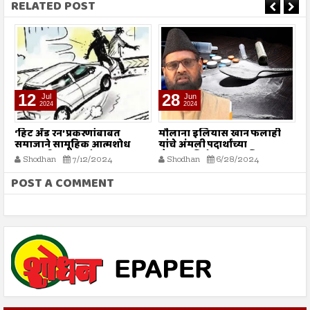
RELATED POST
12
28
Jul
Jun
2024
2024
‘हिट अँड रन’ प्रकरणांबाबत
मौलाना इलियास खान फलाही
इ
समाजाने सामूहिक आत्मशोध
यांचे अंमली पदार्थांच्या
चि
करण्याची गरज - मौलाना
गैरवापराविरोधात सामूहिक
न
Shodhan
7/12/2024
Shodhan
6/28/2024
इलियास खान फलाही
कारवाईचे आवाहन
POST A COMMENT