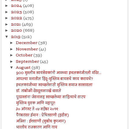
2024
(408)
►
2023
(508)
►
2022
(475)
►
2021
(469)
►
2020
(668)
►
2019
(512)
▼
December
(38)
►
November
(41)
►
October
(39)
►
September
(45)
►
August
(58)
▼
900 मुस्लीम स्वयंसेवकांनी आमच्या इचलकरंजीतली मंदिर...
आपल्या मनातील हिंदू-मुस्लिम बायसचे काय करायचे?
इचलकरंजीच्या स्वच्छतेसाठी मुस्लिम समाज सरसावला
डॉ. तांबोळी देवदूतासारखे धावले
पूरग्रस्तांना जेवनासह स्वच्छतेच्या साहित्याचे वाटप
मुस्लिम युवक आणि महापूर!
३० ऑगस्ट ते ०५ सप्टेंबर २०१९
पैगंबरांवर ईमान : प्रेषितवाणी (हदीस)
अन्निसा : ईशवाणी (सुबोध कुरआन)
भारतीय राजकारण आणि गाय