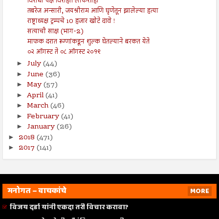
विरोधी पक्ष विरहित लोकशाही
तबरेज अन्सारी, जयश्रीराम आणि घृणेतून झालेल्या हत्या
राष्ट्राध्यक्ष ट्रम्पचे 10 हजार खोटे दावे !
सत्याची साक्ष (भाग-2)
माफक दरात रूग्णांकडून शुल्क घेतल्याने बरकत येते
०२ ऑगस्ट ते ०८ ऑगस्ट २०१९
July
(44)
►
June
(36)
►
May
(57)
►
April
(41)
►
March
(46)
►
February
(41)
►
January
(26)
►
2018
(471)
►
2017
(141)
►
मनोगत – वाचकांचे
MORE
विजय दर्डा यांनी एकदा तरी विचार करावा?