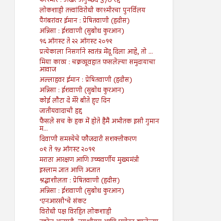
काश्मीर : अखेर अनुच्छेद 370 रद्द
लोकशाही तत्त्वांविरोधी काश्मीरचा पुनर्विलय
पैगंबरांवर ईमान : प्रेषितवाणी (हदीस)
अन्निसा : ईशवाणी (सुबोध कुरआन)
१६ ऑगस्ट ते २२ ऑगस्ट २०१९
प्रत्येकाला निसर्गाने स्वतंत्र मेंदू दिला आहे, तो ...
मिया काव्य : चक्रव्यूवहात फसलेल्या समुदायाचा
आवाज
अल्लाहवर ईमान : प्रेषितवाणी (हदीस)
अन्निसा : ईशवाणी (सुबोध कुरआन)
कोई लौटा दे मेरे बीते हुए दिन
जातीयवादाची हद्द
फैसले सच के हक में होते हैंमैं अभीतक इसी गुमान
म...
दिवाणी समस्येचे फौजदारी सशक्तीकरण
०९ ते १५ ऑगस्ट २०१९
मराठा आरक्षण आणि उच्चवर्णीय मुख्यमंत्री
इस्लाम ज्ञात आणि अज्ञात
श्रद्धाशीलता : प्रेषितवाणी (हदीस)
अन्निसा : ईशवाणी (सुबोध कुरआन)
‘एनआरसी’चे संकट
विरोधी पक्ष विरहित लोकशाही