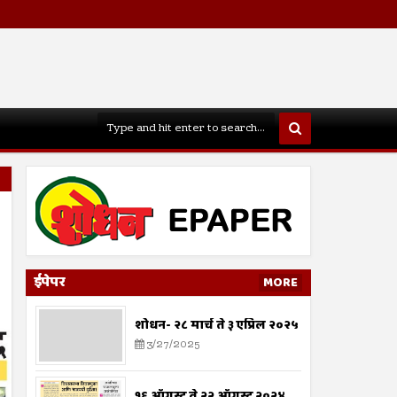
ईपेपर
MORE
शोधन- २८ मार्च ते ३ एप्रिल २०२५
3/27/2025
१६ ऑगस्ट ते २२ ऑगस्ट २०२४