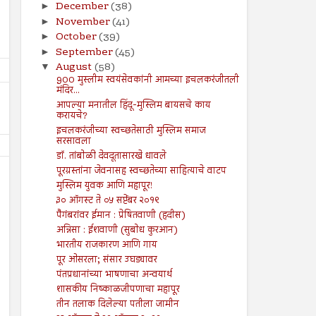
December
(38)
►
November
(41)
►
October
(39)
►
September
(45)
►
August
(58)
▼
900 मुस्लीम स्वयंसेवकांनी आमच्या इचलकरंजीतली
मंदिर...
आपल्या मनातील हिंदू-मुस्लिम बायसचे काय
करायचे?
इचलकरंजीच्या स्वच्छतेसाठी मुस्लिम समाज
सरसावला
डॉ. तांबोळी देवदूतासारखे धावले
पूरग्रस्तांना जेवनासह स्वच्छतेच्या साहित्याचे वाटप
मुस्लिम युवक आणि महापूर!
३० ऑगस्ट ते ०५ सप्टेंबर २०१९
पैगंबरांवर ईमान : प्रेषितवाणी (हदीस)
अन्निसा : ईशवाणी (सुबोध कुरआन)
26
19
Jul
Jul
भारतीय राजकारण आणि गाय
2024
2024
पूर ओसरला; संसार उघड्यावर
२६ जुलै ते ०१ ऑगस्ट २०२४
१९ जुलै ते २५ जुलै २०२४
पंतप्रधानांच्या भाषणाचा अन्वयार्थ
शासकीय निष्काळजीपणाचा महापूर
Shodhan
7/26/2024
Shodhan
7/19/2024
तीन तलाक दिलेल्या पतीला जामीन