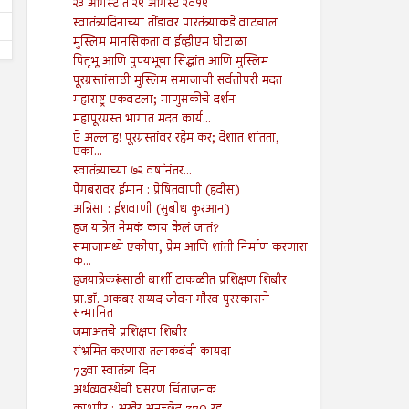
२३ ऑगस्ट ते २९ ऑगस्ट २०१९
स्वातंत्र्यदिनाच्या तोंडावर पारतंत्र्याकडे वाटचाल
मुस्लिम मानसिकता व ईव्हीएम घोटाळा
पितृभू आणि पुण्यभूचा सिद्धांत आणि मुस्लिम
पूरग्रस्तांसाठी मुस्लिम समाजाची सर्वतोपरी मदत
महाराष्ट्र एकवटला; माणुसकीचे दर्शन
महापूरग्रस्त भागात मदत कार्य...
ऐ अल्लाह! पूरग्रस्तांवर रहेम कर; देशात शांतता,
एका...
स्वातंत्र्याच्या ७२ वर्षांनंतर...
पैगंबरांवर ईमान : प्रेषितवाणी (हदीस)
अन्निसा : ईशवाणी (सुबोध कुरआन)
हज यात्रेत नेमकं काय केलं जातं?
समाजामध्ये एकोपा, प्रेम आणि शांती निर्माण करणारा
क...
हजयात्रेकरूंसाठी बार्शी टाकळीत प्रशिक्षण शिबीर
प्रा.डॉ. अकबर सय्यद जीवन गौरव पुरस्काराने
सन्मानित
जमाअतचे प्रशिक्षण शिबीर
संभ्रमित करणारा तलाकबंदी कायदा
73वा स्वातंत्र्य दिन
अर्थव्यवस्थेची घसरण चिंताजनक