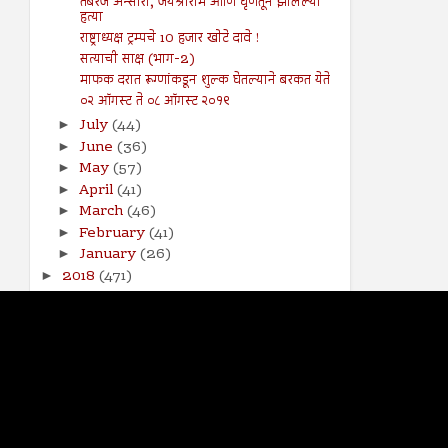
तबरेज अन्सारी, जयश्रीराम आणि घृणेतून झालेल्या
हत्या
राष्ट्राध्यक्ष ट्रम्पचे 10 हजार खोटे दावे !
सत्याची साक्ष (भाग-2)
माफक दरात रूग्णांकडून शुल्क घेतल्याने बरकत येते
०२ ऑगस्ट ते ०८ ऑगस्ट २०१९
July
(44)
►
June
(36)
►
May
(57)
►
April
(41)
►
March
(46)
►
February
(41)
►
January
(26)
►
2018
(471)
►
2017
(141)
►