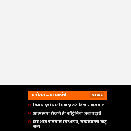
मनोगत – वाचकांचे
MORE
विजय दर्डा यांनी एकदा तरी विचार करावा?
आत्महत्या रोखणे ही कौटुंबिक जबाबदारी
काश्मिरी पंडितांचे विस्थापन, सत्यामागचे कटू
सत्य