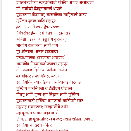
इचलकरंजीच्या स्वच्छतेसाठी मुस्लिम समाज सरसावला
डॉ. तांबोळी देवदूतासारखे धावले
पूरग्रस्तांना जेवनासह स्वच्छतेच्या साहित्याचे वाटप
मुस्लिम युवक आणि महापूर!
३० ऑगस्ट ते ०५ सप्टेंबर २०१९
पैगंबरांवर ईमान : प्रेषितवाणी (हदीस)
अन्निसा : ईशवाणी (सुबोध कुरआन)
भारतीय राजकारण आणि गाय
पूर ओसरला; संसार उघड्यावर
पंतप्रधानांच्या भाषणाचा अन्वयार्थ
शासकीय निष्काळजीपणाचा महापूर
तीन तलाक दिलेल्या पतीला जामीन
२३ ऑगस्ट ते २९ ऑगस्ट २०१९
स्वातंत्र्यदिनाच्या तोंडावर पारतंत्र्याकडे वाटचाल
मुस्लिम मानसिकता व ईव्हीएम घोटाळा
पितृभू आणि पुण्यभूचा सिद्धांत आणि मुस्लिम
पूरग्रस्तांसाठी मुस्लिम समाजाची सर्वतोपरी मदत
महाराष्ट्र एकवटला; माणुसकीचे दर्शन
महापूरग्रस्त भागात मदत कार्य...
ऐ अल्लाह! पूरग्रस्तांवर रहेम कर; देशात शांतता, एका...
स्वातंत्र्याच्या ७२ वर्षांनंतर...