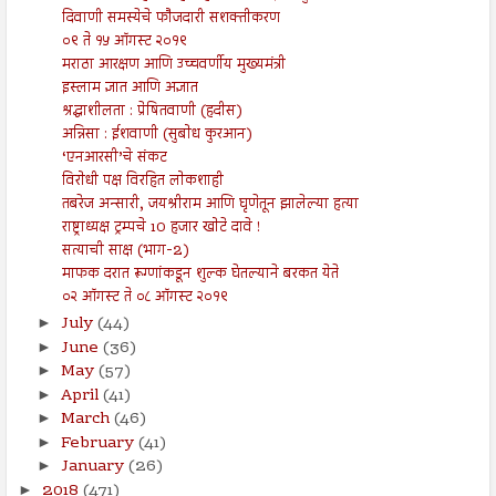
दिवाणी समस्येचे फौजदारी सशक्तीकरण
०९ ते १५ ऑगस्ट २०१९
मराठा आरक्षण आणि उच्चवर्णीय मुख्यमंत्री
इस्लाम ज्ञात आणि अज्ञात
श्रद्धाशीलता : प्रेषितवाणी (हदीस)
अन्निसा : ईशवाणी (सुबोध कुरआन)
‘एनआरसी’चे संकट
विरोधी पक्ष विरहित लोकशाही
तबरेज अन्सारी, जयश्रीराम आणि घृणेतून झालेल्या हत्या
राष्ट्राध्यक्ष ट्रम्पचे 10 हजार खोटे दावे !
सत्याची साक्ष (भाग-2)
माफक दरात रूग्णांकडून शुल्क घेतल्याने बरकत येते
०२ ऑगस्ट ते ०८ ऑगस्ट २०१९
July
(44)
►
June
(36)
►
May
(57)
►
April
(41)
►
March
(46)
►
February
(41)
►
January
(26)
►
2018
(471)
►