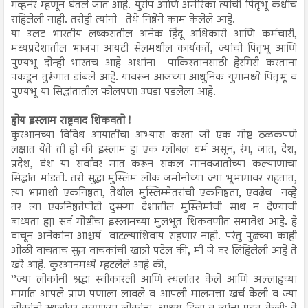
गव्हर्नर म्हणून घेतले जात आहे. युरोप आणि अमेरिका त्यांची पितृभू कधीच
राहिलेली नाही. तरीही त्यांनी तेथे निष्ठेने काम केलेले आहे.
या उलट भारतीय लष्करातील अनेक हिंदू अधिकारी आणि कर्मचारी,
मध्यप्रदेशातील भाजपा आयटी सेलमधील कार्यकर्ते, ज्यांची पितृभू आणि
पुण्यभू दोन्ही भारतच आहे अशांना पाकिस्तानसाठी हेरगिरी करताना
पकडून तुरूंगात डांबले आहे. यावरून आजच्या आधुनिक युगामध्ये पितृभू व
पुण्यभू या सिद्धांतातील फोलपणा उघडा पडलेला आहे.
होय इस्लाम राष्ट्रवाद शिकवतो !
कुरआनच्या विविध आयातींचा अभ्यास करता जी एक गोष्ट ठळकपणे
लक्षात येते ती ही की इस्लाम हा एक ग्लोबल धर्म असून, रंग, जात, देश,
प्रदेश, वंश या सर्वांवर मात करून सकल मानवजातीच्या कल्याणाचा
सिद्धांत मांडतो. तरी सुद्धा मुस्लिम लोक जमीनीच्या ज्या भूभागावर राहतात,
त्या भागाशी एकनिष्ठता, तेथील मुस्लिम्मेतरांची एकनिष्ठता, एवढेच नव्हे
तर त्या एकनिष्ठतेपोटी दुसऱ्या देशातील मुस्लिमांची साथ न देण्याची
बाध्यता ह्या सर्व गोष्टींचा इस्लामच्या मुलभूत शिकवणीत समावेश आहे. हे
वाचून अनेकांना आश्चर्य वाटल्याशिवाय राहणार नाही. परंतु पुढच्या काही
ओळी वाचताच सुज्ञ वाचकांची खात्री पटेल की, मी जे वर लिहिलेली आहे ते
खरे आहे. कुरआनमध्ये म्हटलेले आहे की,
’’ज्या लोकांनी श्रद्धा स्वीकारली आणि स्थलांतर केले आणि अल्लाहच्या
मार्गात आपले प्राण पणाला लावले व आपली मालमत्ता खर्च केली व ज्या