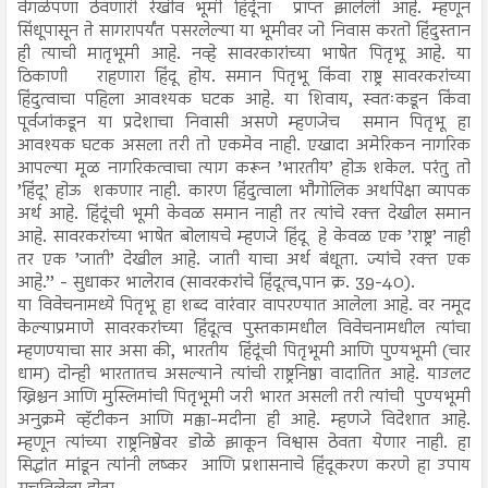
वेगळेपणा ठेवणारी रेखीव भूमी हिंदूंना प्राप्त झालेली आहे. म्हणून
सिंधूपासून ते सागरापर्यंत पसरलेल्या या भूमीवर जो निवास करतो हिंदुस्तान
ही त्याची मातृभूमी आहे. नव्हे सावरकारांच्या भाषेत पितृभू आहे. या
ठिकाणी राहणारा हिंदू होय. समान पितृभू किंवा राष्ट्र सावरकरांच्या
हिंदुत्वाचा पहिला आवश्यक घटक आहे. या शिवाय, स्वतःकडून किंवा
पूर्वजांकडून या प्रदेशाचा निवासी असणे म्हणजेच समान पितृभू हा
आवश्यक घटक असला तरी तो एकमेव नाही. एखादा अमेरिकन नागरिक
आपल्या मूळ नागरिकत्वाचा त्याग करून ’भारतीय’ होऊ शकेल. परंतु तो
’हिंदू’ होऊ शकणार नाही. कारण हिंदुत्वाला भौगोलिक अर्थापेक्षा व्यापक
अर्थ आहे. हिंदूंची भूमी केवळ समान नाही तर त्यांचे रक्त देखील समान
आहे. सावरकरांच्या भाषेत बोलायचे म्हणजे हिंदू हे केवळ एक ’राष्ट्र’ नाही
तर एक ’जाती’ देखील आहे. जाती याचा अर्थ बंधूता. ज्यांचे रक्त एक
आहे.’’ - सुधाकर भालेराव (सावरकरांचे हिंदूत्व,पान क्र. 39-40).
या विवेचनामध्ये पितृभू हा शब्द वारंवार वापरण्यात आलेला आहे. वर नमूद
केल्याप्रमाणे सावरकरांच्या हिंदूत्व पुस्तकामधील विवेचनामधील त्यांचा
म्हणण्याचा सार असा की, भारतीय हिंदूंची पितृभूमी आणि पुण्यभूमी (चार
धाम) दोन्ही भारतातच असल्याने त्यांची राष्ट्रनिष्ठा वादातित आहे. याउलट
ख्रिश्चन आणि मुस्लिमांची पितृभूमी जरी भारत असली तरी त्यांची पुण्यभूमी
अनुक्रमे व्हॅटीकन आणि मक्का-मदीना ही आहे. म्हणजे विदेशात आहे.
म्हणून त्यांच्या राष्ट्रनिष्ठेवर डोळे झाकून विश्वास ठेवता येणार नाही. हा
सिद्धांत मांडून त्यांनी लष्कर आणि प्रशासनाचे हिंदूकरण करणे हा उपाय