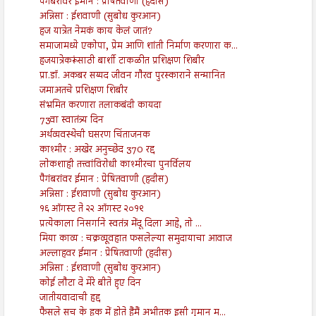
पैगंबरांवर ईमान : प्रेषितवाणी (हदीस)
अन्निसा : ईशवाणी (सुबोध कुरआन)
हज यात्रेत नेमकं काय केलं जातं?
समाजामध्ये एकोपा, प्रेम आणि शांती निर्माण करणारा क...
हजयात्रेकरूंसाठी बार्शी टाकळीत प्रशिक्षण शिबीर
प्रा.डॉ. अकबर सय्यद जीवन गौरव पुरस्काराने सन्मानित
जमाअतचे प्रशिक्षण शिबीर
संभ्रमित करणारा तलाकबंदी कायदा
73वा स्वातंत्र्य दिन
अर्थव्यवस्थेची घसरण चिंताजनक
काश्मीर : अखेर अनुच्छेद 370 रद्द
लोकशाही तत्त्वांविरोधी काश्मीरचा पुनर्विलय
पैगंबरांवर ईमान : प्रेषितवाणी (हदीस)
अन्निसा : ईशवाणी (सुबोध कुरआन)
१६ ऑगस्ट ते २२ ऑगस्ट २०१९
प्रत्येकाला निसर्गाने स्वतंत्र मेंदू दिला आहे, तो ...
मिया काव्य : चक्रव्यूवहात फसलेल्या समुदायाचा आवाज
अल्लाहवर ईमान : प्रेषितवाणी (हदीस)
अन्निसा : ईशवाणी (सुबोध कुरआन)
कोई लौटा दे मेरे बीते हुए दिन
जातीयवादाची हद्द
फैसले सच के हक में होते हैंमैं अभीतक इसी गुमान म...