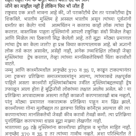
सेहरा सेहरा गम के बगुले बस्ती बस्ती दर्द की आग
जीने का माहौल नहीं है लेकिन फिर भी जीत हैं
राष्ट्रवाद एक अशी भावना आहे की, जी पराकोटीचे प्रेम तर पराकोटीचा द्वेष
शिकविते. भारतीय मुस्लिम हे अस्सल भारतीय असून त्यांच्या पूर्वजांनी
धर्मांतर का केले? याचे आत्मचिंतन न करताच काही लोक त्यांचा द्वेष
करतात. वास्तविक पाहता मुस्लिमांनी आपली राष्ट्रनिष्ठा संधी मिळेल तेव्हा
आणि मिळेल त्या ठिकाणी सिद्ध केलेली आहे. तरी सुद्धा मोठ्या प्रमाणात
त्यांचा द्वेष का केला जातो? हा प्रश्न विचार करण्यालायक आहे. बरे अज्ञानी
लोक तसे करत असावेत, असेही नाही, अनेक उच्चशिक्षित लोकही जेव्हा
मुस्लिमांचा द्वेष करतात, तेव्हा त्यांच्या मानसिकतेविषयी चिंता करावीशी
वाटते.
जम्मू आणि काश्मीरमधील अनुच्छेद 370 व 35 ए, काढून टाकल्यानंतर
ज्या ट्रकभर प्रतिक्रिया समाजमाध्यमांतून आल्या, त्यांच्याकडे लक्षपूर्वक
पाहिले असता काश्मीरी मुस्लिमांबरोबरच उर्वरित मुस्लिमांबद्दलचाही द्वेष
उफाळून आला होता हे बुद्धिजीवी लोकांच्या लक्षात आलेच असेल. बरे ! या
प्रतिक्रिया अपवादात्मक असत्या तरीही काळजी करण्यासारखी बाब नव्हती,
परंतु मोठ्या प्रमाणात नकारात्मक प्रतिक्रिया पाहून मन खिन्न झाले.
काश्मीरच्या गोऱ्या मुलींबद्दल तर इतक्या विचित्र कॉमेंट्स आल्यात की त्या
करणाऱ्यांच्या मानसिकतेची जेवढी कीव करावी तेवढी कमी. त्या प्रतिक्रिया
पुनर्लिखित करण्याच्या धाडस सुद्धा माझ्या लेखणीत नाही.
भारताच्या 99 टक्के मुस्लिमांना काश्मीरचा इतिहास व भूगोल माहित नाही.
अनुच्छेद 370 व 35 ए तर त्यांच्या गावीच नव्हते. अशा परिस्थितीत ते