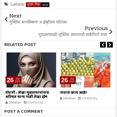
Labels:
मुख्य लेख
953
Next
मुस्लिम मानसिकता व ईव्हीएम घोटाळा
Previous
पूरग्रस्तांसाठी मुस्लिम समाजाची सर्वतोपरी मदत
RELATED POST
26
26
Jul
Jul
2024
2024
पोटगी : जेव्हा मुसलमानांनाच
नावात काय आहे?
म
शरियत मान्य नाही तेव्हा दोष
Shodhan
7/26/2024
कोर्टाला कसा द्यावा?
Shodhan
7/26/2024
POST A COMMENT