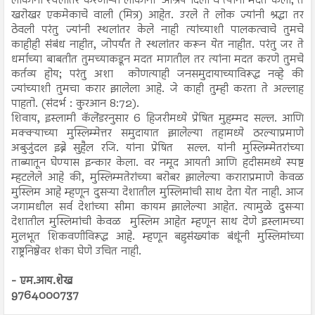
लोकांनी स्थलांतर करणाऱ्या लोकांना आश्रय दिला व त्यांना मदत केली; ते
खरोखर एकमेकाचे वाली (मित्र) आहेत. उरले ते लोक ज्यांनी श्रद्धा तर
ठेवली परंतु ज्यांनी स्थलांतर केले नाही त्यांच्याशी पालकत्वाचे तुमचे
काहीही संबंध नाहीत, जोपर्यंत ते स्थलांतर करून येत नाहीत. परंतु जर ते
धर्माच्या बाबतीत तुमच्याकडून मदत मागतील तर त्यांना मदत करणे तुमचे
कर्तव्य होय; परंतु अशा कोणत्याही जनसमुदायाच्याविरूद्ध नव्हे की
ज्यांच्याशी तुमचा करार झालेला आहे. जे काही तुम्ही करता ते अल्लाह
पाहतो. (संदर्भ : कुरआन 8:72).
शिवाय, इस्लामी कॅलेंडरनुसार 6 हिजरीमध्ये प्रेषित मुहम्मद सल्ल. आणि
मक्क्याच्या मुस्लिम्मेत्तर समुदायात झालेल्या तहामध्ये ठरल्याप्रमाणे
अबुजुंदल इब्ने सुहैल रजि. यांना प्रेषित सल्ल. यांनी मुस्लिम्मेतरांच्या
ताब्यातून घेण्यास इन्कार केला. वर नमूद आयती आणि हदीसमध्ये स्पष्ट
म्हटलेले आहे की, मुस्लिम्मतेरांच्या बरोबर झालेल्या कराराप्रमाणे केवळ
मुस्लिम आहे म्हणून दुसऱ्या देशातील मुस्लिमांची साथ देता येत नाही. आज
जगामधील सर्व देशांच्या सीमा कायम झालेल्या आहेत. त्यामुळे दुसऱ्या
देशातील मुस्लिमांची केवळ मुस्लिम आहेत म्हणून साथ देणे इस्लामच्या
मुलभूत शिकवणीविरूद्ध आहे. म्हणून बहुसंख्यांक बंधूंनी मुस्लिमांच्या
राष्ट्रनिष्ठेवर शंका घेणे उचित नाही.
- एम.आय.शेख
9764000737