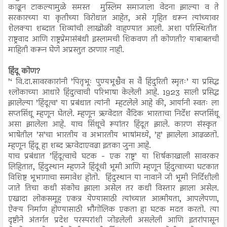
काढून टाकल्यामुळे समस्त मुस्लिम समाजाला वेदना झाल्या व ते
सरकारच्या या कृतीच्या विरोधात आहेत, असे गृहित धरून त्यांच्यावर
शेलक्या शब्दात शिव्यांची लाखोळी वाहण्यात आली. अशा परिस्थितीत
राष्ट्रवाद आणि राष्ट्रप्रेमासंबंधी इस्लामची शिकवण ती कोणती? याबाबतची
माहिती करून घेणे अप्रस्तुत ठरणार नाही.
हिंदू कोण?
’‘ वि.दा.सावरकारांनी ’पितृभूः पुण्यभूश्चैव स वै हिंदुरिती स्मृतः’ या प्रसिद्ध
श्लोकाच्या आधारे हिंदुत्वाची परिभाषा केलेली आहे. 1923 साली प्रसिद्ध
झालेल्या ’हिंदूत्व’ या प्रबंधात त्यांनी म्हटलेले आहे की, आर्यानी स्वतः ला
सप्तसिंधू म्हणून घेतले. म्हणून ऋग्वेदात वैदिक भारताचा निर्देश सप्तसिंधू
असा झालेला आहे. याच सिंधूचे रूपांतर हिंदूत झाले. कारण संस्कृत
भाषेतील ’स’चा भारतीय व अभारतीय भाषांमध्ये, ’ह’ झालेला आढळतो.
म्हणून हिंदू हा शब्द ऋग्वेदाएवढा इतका जुना आहे.
याच प्रबंधात ’हिंदूत्वाचे घटक - एक राष्ट्र’ या शिर्षकाखाली सावरकर
लिहितात, हिंदुस्थान म्हणजे हिंदूंची भूमी आणि म्हणून हिंदुत्वाच्या घटकात
विशिष्ट भूभागाचा समावेश होतो. हिंदुस्थान या नावाने जी भूमी निर्दिशीली
जाते तिचा कधी संकोच झाला असेल तर कधी विस्तार झाला असेल.
एखादा लोकसमूह एकत्र येण्यासाठी त्यांच्यात आत्मीयता, आपलेपणा,
ऐक्य निर्माण होण्यासाठी भौगोलिक एकता हा घटक मदत करतो. त्या
दृष्टीने अंतर्गत प्रदेश परस्परांशी जोडलेली असलेली आणि इतरांपासून