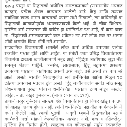
सुचविलेला होता.
1923 पासून या सिद्धांताची अघोषित अंमलबजावणी (सन्माननीय अपवाद
वगळून) प्रत्येक क्षेत्रात करण्यात आलेली आहे. केंद्र आणि राज्यात
सर्वाधिक काळ शासन करण्याची ज्यांना संधी मिळाली, त्या काँग्रेसनेही या
सिद्धांताची काळजीपूर्वक अंमलबजावणी केली आहे. जे लोक विशेषतः
मुस्लिम असे समजतात की काँग्रेस हा धर्मनिरपेक्ष पक्ष आहे, तो कसा काय
या सिद्धांताची अंमलबजावणी करू शकेल? तर असे लोक एक तर अत्यंत
भोळे असावेत किंवा ढोंगी तरी असावेत.
सांप्रदायिक विचारसरणी असलेले लोक कमी अधिक प्रमाणात प्रत्येक
राजकीय पक्षात होते आणि आहेत. या संबंधी एका प्रसिद्ध विचारवंताच्या
विचारांचा दाखला खालीलप्रमाणे नमूद आहे. ‘’हिंदूंचा जातीयवाद सुद्धा नीट
समजून घेतला पाहिजे. जनसंघ, आरएसएस, हिंदू महासभा असल्या
प्रकारच्या पक्षातच जातीयवाद असतो असे नाही. तसे असते तर फार बरे
झाले असते! भारतीय निवडणुकीत सर्व धर्मनिरपेक्ष पक्षांना मिळून 70
टक्केच्या आसपास मतदान होत असते. हिंदू जातीयवादांचे सर्वात मोठे समूह
निधर्मपणाचा बुरखा पांघरून धर्मनिरपेक्ष पक्षातच ठाण मांडून बसलेले
आहेत. - प्रा. नरहर कुरूंदकर. (जागर : पान क्र. 177).
प्राचार्य नरहर कुरूंदकर सारख्या श्रेष्ठ विचारवंताचा हा विचार खोडून काढणे
कोणालाही शक्य होणार नाही. त्यांनी धर्मनिरपेक्ष पक्षातील कार्यकर्त्यांचे जे
वर्णन केलेले आहे, त्याची पुढची आवृत्ती म्हणजे हिंदुत्वातील पक्षाचे
कार्यकर्ते अशी मांडणी केल्याशिवाय गत्यंतर नाही. याच मानसिकतेतून
मुस्लिम द्वेष निर्माण होतो. त्यातूनच मग कोणत्याही राष्ट्रीय स्तरावरील