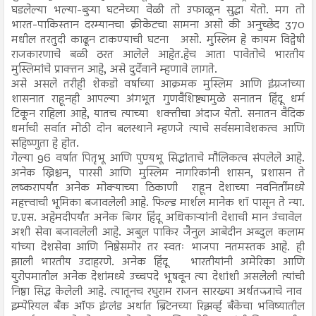
घडलेल्या भल्या-बुऱ्या घटनेच्या वेळी तो उफाळून सुद्धा येतो. मग तो
भारत-पाकिस्तान दरम्यानचा क्रीकेटचा सामना असो की अनुच्छेद 370
मधील तरतुदी काढून टाकण्याची घटना असो. मुस्लिम हे कायम विद्वेषी
राजकारणाचे बळी ठरत आलेले आहेत.हेच आता पावेतोचे भारतीय
मुस्लिमांचे प्राक्तन आहे, असे दुर्देवाने म्हणावे लागते.
असे असले तरीही शेकडो वर्षाच्या आक्रमक मुस्लिम आणि इंग्रजांच्या
शासनात राहूनही आपल्या अंगभूत गुणवैशिष्ट्यामुळे सनातन हिंदू धर्म
टिकून राहिला आहे, यातच त्याच्या शक्तीचा अंदाज येतो. सनातन वैदिक
धर्माची सर्वात मोठी दोन बलस्थाने म्हणजे त्याचे सर्वसमावेशकत्व आणि
सहिष्णुता हे होत.
गेल्या 96 वर्षात पितृभू आणि पुण्यभू सिद्धांताचे मौलिकत्व संपलेले आहे.
अनेक ख्रिश्चन, पारसी आणि मुस्लिम नागरिकांनी शासन, प्रशासन ते
लष्करापर्यंत अनेक मोक्याच्या ठिकाणी राहून देशाच्या नवनिर्तीमध्ये
महत्त्वाची भूमिका बजावलेली आहे. फिल्ड मार्शल मानेक शॉ पासून ते न्या.
ए.एस. अहेमदीपर्यंत अनेक बिगर हिंदू अधिकाऱ्यांनी देशाची मान उंचावेल
अशी सेवा बजावलेली आहे. अबुल पाकिर जैनुल आबेदीन अब्दुल कलाम
यांच्या देशसेवा आणि निष्ठेसमोर तर स्वतः भाजपा नतमस्तक आहे. ही
झाली भारतीय उदाहरणे. अनेक हिंदू भारतीयांनी अमेरिका आणि
युरोपमातील अनेक देशांमध्ये उच्चपदे भूषवून त्या देशांशी असलेली त्यांची
निष्ठा सिद्ध केलेली आहे. त्यातूनच रघुराम राजन सारख्या अर्थतज्ज्ञाचे नाव
इम्पेरियल बँक ऑफ इंग्लंड अर्थात ब्रिटनच्या रिझर्व्ह बँकेचा भविष्यातील