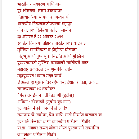
भारतीय राजकारण आणि गाय
पूर ओसरला; संसार उघड्यावर
पंतप्रधानांच्या भाषणाचा अन्वयार्थ
शासकीय निष्काळजीपणाचा महापूर
तीन तलाक दिलेल्या पतीला जामीन
२३ ऑगस्ट ते २९ ऑगस्ट २०१९
स्वातंत्र्यदिनाच्या तोंडावर पारतंत्र्याकडे वाटचाल
मुस्लिम मानसिकता व ईव्हीएम घोटाळा
पितृभू आणि पुण्यभूचा सिद्धांत आणि मुस्लिम
पूरग्रस्तांसाठी मुस्लिम समाजाची सर्वतोपरी मदत
महाराष्ट्र एकवटला; माणुसकीचे दर्शन
महापूरग्रस्त भागात मदत कार्य...
ऐ अल्लाह! पूरग्रस्तांवर रहेम कर; देशात शांतता, एका...
स्वातंत्र्याच्या ७२ वर्षांनंतर...
पैगंबरांवर ईमान : प्रेषितवाणी (हदीस)
अन्निसा : ईशवाणी (सुबोध कुरआन)
हज यात्रेत नेमकं काय केलं जातं?
समाजामध्ये एकोपा, प्रेम आणि शांती निर्माण करणारा क...
हजयात्रेकरूंसाठी बार्शी टाकळीत प्रशिक्षण शिबीर
प्रा.डॉ. अकबर सय्यद जीवन गौरव पुरस्काराने सन्मानित
जमाअतचे प्रशिक्षण शिबीर