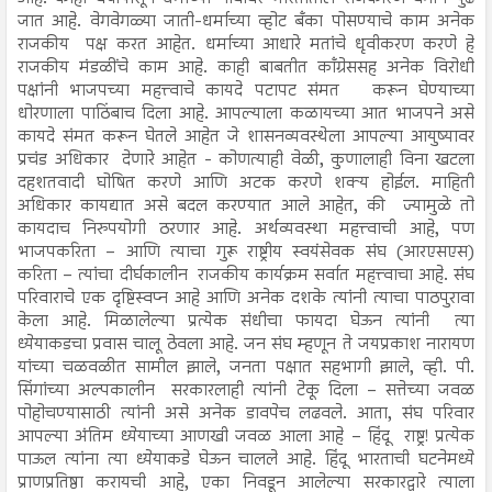
जात आहे. वेगवेगळ्या जाती-धर्माच्या व्होट बँका पोसण्याचे काम अनेक
राजकीय पक्ष करत आहेत. धर्माच्या आधारे मतांचे धृवीकरण करणे हे
राजकीय मंडळींचे काम आहे. काही बाबतीत काँग्रेससह अनेक विरोधी
पक्षांनी भाजपच्या महत्त्वाचे कायदे पटापट संमत करून घेण्याच्या
धोरणाला पाठिंबाच दिला आहे. आपल्याला कळायच्या आत भाजपने असे
कायदे संमत करून घेतले आहेत जे शासनव्यवस्थेला आपल्या आयुष्यावर
प्रचंड अधिकार देणारे आहेत - कोणत्याही वेळी, कुणालाही विना खटला
दहशतवादी घोषित करणे आणि अटक करणे शक्य होईल. माहिती
अधिकार कायद्यात असे बदल करण्यात आले आहेत, की ज्यामुळे तो
कायदाच निरुपयोगी ठरणार आहे. अर्थव्यवस्था महत्त्वाची आहे, पण
भाजपकरिता – आणि त्याचा गुरू राष्ट्रीय स्वयंसेवक संघ (आरएसएस)
करिता – त्यांचा दीर्घकालीन राजकीय कार्यक्रम सर्वात महत्त्वाचा आहे. संघ
परिवाराचे एक दृष्टिस्वप्न आहे आणि अनेक दशके त्यांनी त्याचा पाठपुरावा
केला आहे. मिळालेल्या प्रत्येक संधीचा फायदा घेऊन त्यांनी त्या
ध्येयाकडचा प्रवास चालू ठेवला आहे. जन संघ म्हणून ते जयप्रकाश नारायण
यांच्या चळवळीत सामील झाले, जनता पक्षात सहभागी झाले, व्ही. पी.
सिंगांच्या अल्पकालीन सरकारलाही त्यांनी टेकू दिला – सत्तेच्या जवळ
पोहोचण्यासाठी त्यांनी असे अनेक डावपेच लढवले. आता, संघ परिवार
आपल्या अंतिम ध्येयाच्या आणखी जवळ आला आहे – हिंदू राष्ट्र! प्रत्येक
पाऊल त्यांना त्या ध्येयाकडे घेऊन चालले आहे. हिंदू भारताची घटनेमध्ये
प्राणप्रतिष्ठा करायची आहे, एका निवडून आलेल्या सरकारद्वारे त्याला