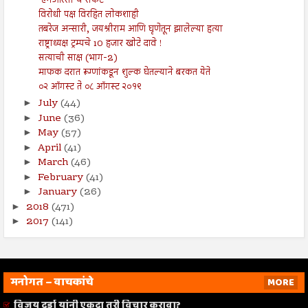
‘एनआरसी’चे संकट
विरोधी पक्ष विरहित लोकशाही
तबरेज अन्सारी, जयश्रीराम आणि घृणेतून झालेल्या हत्या
राष्ट्राध्यक्ष ट्रम्पचे 10 हजार खोटे दावे !
सत्याची साक्ष (भाग-2)
माफक दरात रूग्णांकडून शुल्क घेतल्याने बरकत येते
०२ ऑगस्ट ते ०८ ऑगस्ट २०१९
July
(44)
►
June
(36)
►
May
(57)
►
April
(41)
►
March
(46)
►
February
(41)
►
January
(26)
►
2018
(471)
►
2017
(141)
►
मनोगत – वाचकांचे
MORE
विजय दर्डा यांनी एकदा तरी विचार करावा?