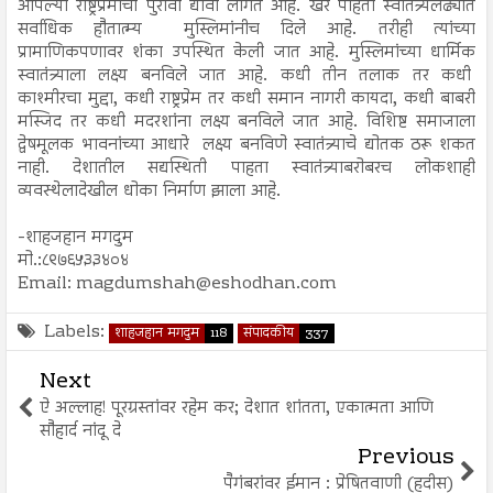
आपल्या राष्ट्रप्रेमाचा पुरावा द्यावा लागत आहे. खरे पाहता स्वातंत्र्यलढ्यात
सर्वाधिक हौतात्म्य मुस्लिमांनीच दिले आहे. तरीही त्यांच्या
प्रामाणिकपणावर शंका उपस्थित केली जात आहे. मुस्लिमांच्या धार्मिक
स्वातंत्र्याला लक्ष्य बनविले जात आहे. कधी तीन तलाक तर कधी
काश्मीरचा मुद्दा, कधी राष्ट्रप्रेम तर कधी समान नागरी कायदा, कधी बाबरी
मस्जिद तर कधी मदरशांना लक्ष्य बनविले जात आहे. विशिष्ट समाजाला
द्वेषमूलक भावनांच्या आधारे लक्ष्य बनविणे स्वातंत्र्याचे द्योतक ठरू शकत
नाही. देशातील सद्यस्थिती पाहता स्वातंत्र्याबरोबरच लोकशाही
व्यवस्थेलादेखील धोका निर्माण झाला आहे.
-शाहजहान मगदुम
मो.:८९७६५३३४०४
Email: magdumshah@eshodhan.com
Labels:
शाहजहान मगदुम
118
संपादकीय
337
Next
ऐ अल्लाह! पूरग्रस्तांवर रहेम कर; देशात शांतता, एकात्मता आणि
सौहार्द नांदू दे
Previous
पैगंबरांवर ईमान : प्रेषितवाणी (हदीस)