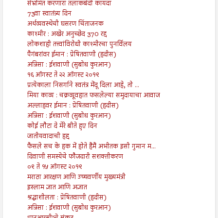
संभ्रमित करणारा तलाकबंदी कायदा
73वा स्वातंत्र्य दिन
अर्थव्यवस्थेची घसरण चिंताजनक
काश्मीर : अखेर अनुच्छेद 370 रद्द
लोकशाही तत्त्वांविरोधी काश्मीरचा पुनर्विलय
पैगंबरांवर ईमान : प्रेषितवाणी (हदीस)
अन्निसा : ईशवाणी (सुबोध कुरआन)
१६ ऑगस्ट ते २२ ऑगस्ट २०१९
प्रत्येकाला निसर्गाने स्वतंत्र मेंदू दिला आहे, तो ...
मिया काव्य : चक्रव्यूवहात फसलेल्या समुदायाचा आवाज
अल्लाहवर ईमान : प्रेषितवाणी (हदीस)
अन्निसा : ईशवाणी (सुबोध कुरआन)
कोई लौटा दे मेरे बीते हुए दिन
जातीयवादाची हद्द
फैसले सच के हक में होते हैंमैं अभीतक इसी गुमान म...
दिवाणी समस्येचे फौजदारी सशक्तीकरण
०९ ते १५ ऑगस्ट २०१९
मराठा आरक्षण आणि उच्चवर्णीय मुख्यमंत्री
इस्लाम ज्ञात आणि अज्ञात
श्रद्धाशीलता : प्रेषितवाणी (हदीस)
अन्निसा : ईशवाणी (सुबोध कुरआन)