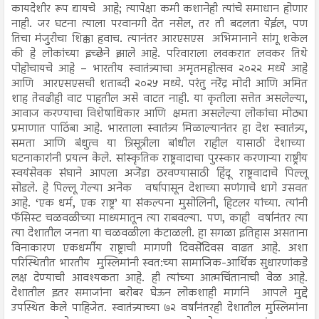
कायदेशीर रूप द्यायचे आहे; त्यापेक्षा कमी कशानेही त्यांचे समाधान होणार
नाही. जर घटना त्याला परवानगी देत नसेल, तर ती बदलता येईल, पण
तिचा मंजुरीचा शिक्का हवाच. त्यानंतर आरएसएस अभिमानाने सांगू शकेल
की हे लोकांच्या इच्छेने झाले आहे. परिवाराला लवकरात लवकर तिथे
पोहोचायचे आहे – भारतीय स्वातंत्र्याचा अमृतमहोत्सव २०२२ मध्ये आहे
आणि आरएसएसची शताब्दी २०२५ मध्ये. परंतु नरेंद्र मोदी आणि अमित
शाह तेवढीही वाट पाहतील असे वाटत नाही. या कृतीला सत्तेत असलेल्या,
आवाज करण्याचा विशेषाधिकार आणि क्षमता असलेल्या लोकांचा मोठ्या
प्रमाणात पाठिंबा आहे. भारताला स्वातंत्र्य मिळाल्यानंतर हा देश स्वातंत्र्य,
समता आणि बंधुत्व या त्रिसूत्रीला बांधील राहील यासाठी देशाच्या
घटनाकारांनी प्रयत्न केले. सांस्कृतिक राष्ट्रवादाचा पुरस्कार करणाऱ्या राष्ट्रीय
स्वयंसेवक संघाने आपला अजेंडा ठरवण्यासाठी हिंदू राष्ट्रवादाचे पिल्लू
सोडले. हे पिल्लू गेल्या अनेक वर्षापासून देशाच्या सणंगाचे धागे उसवत
आहे. ‘एक धर्म, एक राष्ट्र’ या संकल्पना मुसोलिनी, हिटलर यांच्या. त्यांनी
फॅसिस्ट चळवळीच्या माध्यमातून त्या राबवल्या. पण, काही वर्षानंतर त्या
त्या देशातील जनता या चळवळीला कंटाळली. हा सगळा इतिहास असताना
विनाकारण एकधर्मीय राष्ट्राची मागणी दिवसेंदिवस वाढत आहे. अशा
परिस्थितीत भारतीय मुस्लिमांनी स्वत:च्या सामाजिक-आर्थिक सुधारणांकडे
लक्ष देण्याची आवश्यकता आहे. ही त्यांच्या आत्मचिंतानाची वेळ आहे.
देशातील इतर समाजांना बरोबर घेऊन लोकशाही मार्गाने आपले मुद्दे
उपस्थित केले पाहिजेत. स्वातंत्र्याच्या ७२ वर्षांनंतरही देशातील मुस्लिमांना