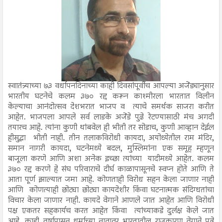
स्वातंत्र्याच्या ७३ वर्धापनदिनाच्या काही दिवसांपूर्वीच आपल्या अजेंड्यानुसार
भारतीय घटनेचे कलम ३७० रद्द करून काश्मीरला भारतात विलीन
केल्याचा आनंदोत्सव देशभरात भाजप व त्याचे समर्थक साजरा करीत
आहेत. भाजपला आपले सर्व लाडके अजेंडे पुढे रेटण्यासाठी मंच अगदी
तयारच आहे. त्यांना कुणी थांबवेल ही भीती तर सोडाच, कुणी आव्हान देईल
हीसुद्धा भीती नाही. तीन तलाकविरोधी कायदा, अयोध्येतील राम मंदिर,
समान नागरी कायदा, घटनेमध्ये बदल, मुस्लिमांना एक समूह म्हणून
बाजूला करणे आणि अशा अनेक इच्छा त्यांच्या यादीमध्ये आहेत. कलम
३७० रद्द करणे हे संघ परिवाराचे दीर्घ काळापासूनचे स्वप्न होते आणि ते
आता पूर्ण झाल्यात जमा आहे. कोणताही विरोध सहन केला जाणार नाही
आणि कोणत्याही छोट्या छोट्या कायदेशीर किंवा घटनात्मक संदिग्धतांचा
विचार केला जाणार नाही. कायदे वेगाने आणले जात आहेत आणि विरोधी
पक्ष एकतर सहकार्यच करत आहेत किंवा त्यांच्याकडे दुर्लक्ष केले जात
आहे. काही वर्षापासून धर्माच्या नावावर भारतातील राजकारण वेगाने पुढे