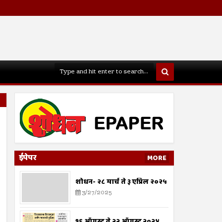
ईपेपर
MORE
शोधन- २८ मार्च ते ३ एप्रिल २०२५
3/27/2025
१६ ऑगस्ट ते २२ ऑगस्ट २०२४