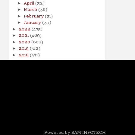
April
(32)
►
March
(36)
►
February
(31)
►
January
(37)
►
2022
(475)
►
2021
(469)
►
2020
(668)
►
2019
(512)
►
2018
(471)
►
2017
(141)
►
Powered by SAM INFOTECH