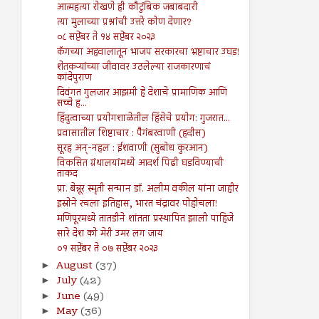
आत्महत्या रोखणे ही कौटुंबिक जबाबदारी
त्या मुलाच्या प्रश्नांची उत्तरे कोण देणार?
०८ सप्टेंबर ते १४ सप्टेंबर २०२३
कॅगच्या अहवालातून भाजप सरकारचा भ्रष्टाचार उघड!
शेतकऱ्यांच्या जीवावर उठलेल्या राजकारणाचं
कांदेपुराण
दिवंगत गुलजार आझमी हे देशाचे प्रामाणिक आणि
सच्चे ह...
हिंदुत्वाच्या प्रयोगशाळेतील हिंसेचे प्रयोग: गुजरात...
प्रवासातील शिष्टाचार : पैगंबरवाणी (हदीस)
सूरह अन्-नहल : ईशवाणी (सुबोध कुरआन)
विकसित ग्रंथालयांमध्ये आदर्श पिढी घडविण्याची
ताकद
प्रा. बेन्नूर स्मृती सन्मान डॉ. अलीम वकील यांना जाहीर
इस्रोने रचला इतिहास, भारत चंद्रावर पोहोचला!
मणिपूरमध्ये तातडीने शांतता प्रस्थापित झाली पाहिजे
सारे देश को मेरी उमर लग जाय
०१ सप्टेंबर ते ०७ सप्टेंबर २०२३
August
(37)
►
July
(42)
►
June
(49)
►
May
(36)
►