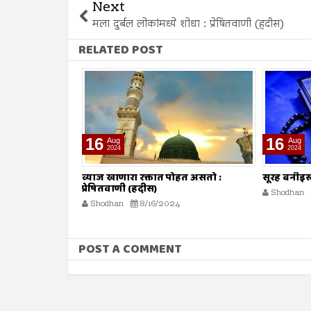
Next
मला दुर्बल लोकांमध्ये शोधा : प्रेषितवाणी (हदीस)
RELATED POST
16
09
Aug
Aug
2024
2024
ोहत असतो :
सूरह बनीइस्राईल : ईशवाणी (दिव्य कुरआन)
व्याज घेणे :
Shodhan
8/16/2024
Shodhan
POST A COMMENT