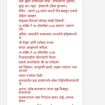
मला दुर्बल लोकांमध्ये शोधा : प्रेषितवाणी (हदीस)
सूरह अन्-नहल : ईशवाणी (दिव्य कुरआन)
प्रेषित : ज्यांनी 23 वर्षात जगाचे चित्र बदलून टाकले
महिला आरक्षण
मोहम्मद सिराजने मॅचसह मनेही जिंकली!
२४ सप्टेंबर ते १५ ऑक्टोबर २०२३ दरम्यान 'आयटा'
तर्फ...
'इंडिया' आघाडीचे माध्यमांवर उगारलेले बहिष्काराचे
अ...
जी सेव्हन आणि ग्लोबल साऊथ
मराठा आरक्षणाचे कवित्व
२९ सप्टेंबर ते ०५ ऑक्टोबर २०२३
निजामशाहीचा वेदनादायी विलय
संघाचे मनपरिवर्तन की मत परिवर्तन!
धर्म जिंकला, माणुसकी हरली; माझ्या गावाला नजर
लागली
अत्यंत गरजेच्या वेळी...
समाजातील इतर घटकांपर्यंत संदेश पोहोचविण्यासाठी
'पै...
अनाथ, गरीब बालकांना त्यांचा हक्क मिळवून
देण्यासाठी...
राजकारणाला रक्त पिण्याचं व्यसन आहे, अन्यथा
देशात ...