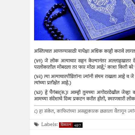
अस्तित्वात आणण्यासाठी यापेक्षा अधिक काही करावे लागत
(४१) जे लोक अत्याचार सहन केल्यानंतर अल्लाहखातर देश
८
परलोकातील मोबदला तर फार मोठा आहे,
काश! किती बरे 
(४२) त्या अत्याचारपीडितांना ज्यांनी संयम राखला आहे व
त्यांच्या प्रतीक्षेत आहे.)
(४३) हे पैगंबर(स.)! आम्ही तुमच्या अगोदरदेखील जेव्हा
आमच्या संदेशाचे दिव्य प्रकटन करीत होतो, स्मरणधारी लो
८) हा संकेत, काफिरांच्या असह्यकारक छळाला वैतागून ज्या
Labels:
दिव्यरत्न
497