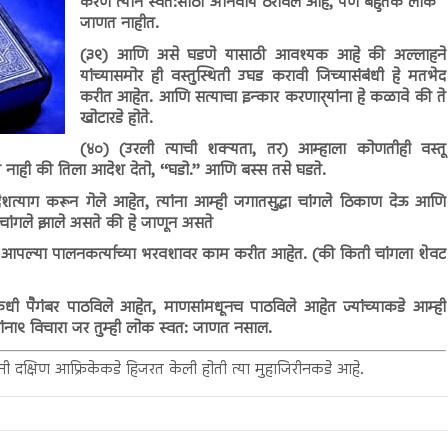
करणे त्याने स्वत:साठी अनिवार्य ठरविले आहे, पण बहुतेक लोक
जाणत नाहीत.
(३९) आणि असे घडणे यासाठी आवश्यक आहे की अल्लाहने
यांच्यासमोर ही वस्तुस्थिती उघड करावी जिच्यासंबंधी हे मतभेद
करीत आहेत. आणि सत्याचा इन्कार करणार्‍यांना हे कळावे की ते
खोटारडे होते.
(४०) (उरली त्याची शक्यता, तर) आम्हाला कोणतीही वस्तू
 नाही की तिला आदेश देतो, ‘‘घडो.’’ आणि बस्स तसे घडते.
त्याग करून गेले आहेत, त्यांना आम्ही जगातसुद्धा चांगले ठिकाण देऊ आणि
चांगले झाले असते की हे जाणून असते
 जे आपल्या पालनकर्त्याच्या भरवशावर काम करीत आहेत. (की किती चांगला शेवट
 कधी पैगंबर पाठविले आहेत, माणसांमधूनच पाठविले आहेत ज्यांच्याकडे आम्ही
कांना९ विचारा जर तुम्ही लोक स्वत: जाणत नसाल.
ंनी दक्षिण आफ्रिकेकडे हिजरत केली होती त्या मुहाजिरीनकडे आहे.