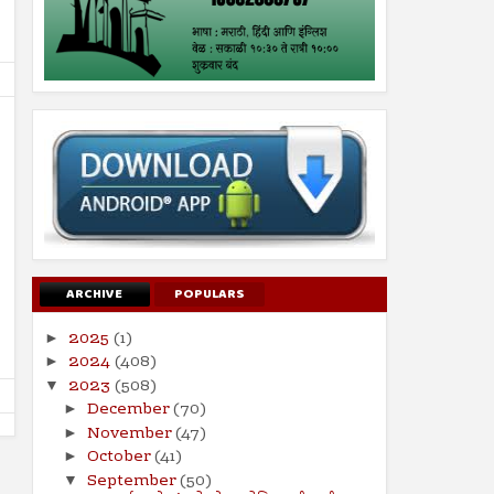
26
19
Jul
Jul
2024
2024
सूरह बनीइस्राईल : : ईशवाणी (दिव्य
चोरी : : प्रेषितवाणी (हदीस)
ARCHIVE
POPULARS
कुरआन)
Shodhan
7/19/2024
Shodhan
7/26/2024
2025
(1)
►
2024
(408)
►
2023
(508)
▼
December
(70)
►
November
(47)
►
October
(41)
►
September
(50)
▼