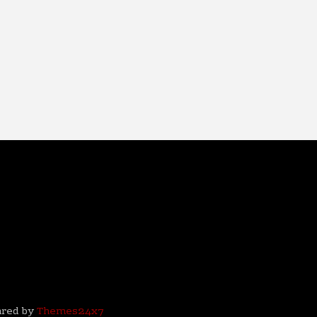
ared by
Themes24x7