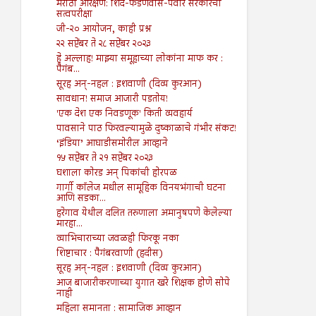
मराठा आरक्षण: शिंदे-फडणवीस-पवार सरकारची
सत्वपरीक्षा
जी-२० आयोजन, काही प्रश्न
२२ सप्टेंबर ते २८ सप्टेंबर २०२३
हे अल्लाह! माझ्या समूहाच्या लोकांना माफ कर :
पैगंब...
सूरह अन्-नहल : इशवाणी (दिव्य कुरआन)
सावधान! समाज आजारी पडतोय!
'एक देश एक निवडणूक' किती व्यवहार्य
पावसाने पाठ फिरवल्यामुळे दुष्काळाचे गंभीर संकट!
‘इंडिया’ आघाडीसमोरील आव्हाने
१५ सप्टेंबर ते २१ सप्टेंबर २०२३
घशाला कोरड अन् पिकांची होरपळ
गार्गी कॉलेज मधील सामूहिक विनयभंगाची घटना
आणि सडका...
हरेगाव येथील दलित तरुणाला अमानुषपणे केलेल्या
मारहा...
व्याभिचाराच्या जवळही फिरकू नका
शिष्टाचार : पैगंबरवाणी (हदीस)
सूरह अन्-नहल : इशवाणी (दिव्य कुरआन)
आज बाजारीकरणाच्या युगात खरे शिक्षक होणे सोपे
नाही
महिला समानता : सामाजिक आव्हान