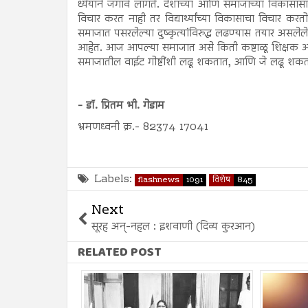
ध्येयाने जगावं लागते. देशाच्या आणि समाजाच्या विकासा
विचार करत नाही तर विद्यार्थ्यांच्या विकासाचा विचार करतो.
समाजात पसरलेल्या दुष्कृत्यांविरुद्ध लढण्यास तयार अस
आहेत. आज आपल्या समाजात असे किती कष्टाळू शिक्षक आहेत जे
समाजातील वाईट गोष्टींशी लढू शकतात, आणि जे लढू शकत
- डॉ. प्रितम भी. गेडाम
भ्रमणध्वनी क्र.- 82374 17041
Labels:
flashnews
1091
विशेष
845
Next
सूरह अन्-नहल : इशवाणी (दिव्य कुरआन)
RELATED POST