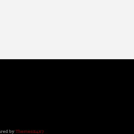
ared by
Themes24x7