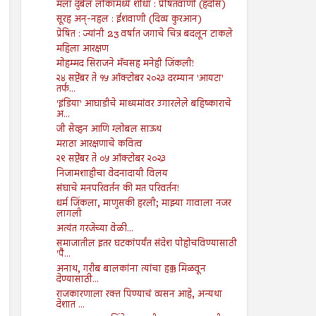
मला दुर्बल लोकांमध्ये शोधा : प्रेषितवाणी (हदीस)
सूरह अन्-नहल : ईशवाणी (दिव्य कुरआन)
प्रेषित : ज्यांनी 23 वर्षात जगाचे चित्र बदलून टाकले
महिला आरक्षण
मोहम्मद सिराजने मॅचसह मनेही जिंकली!
२४ सप्टेंबर ते १५ ऑक्टोबर २०२३ दरम्यान 'आयटा'
तर्फ...
'इंडिया' आघाडीचे माध्यमांवर उगारलेले बहिष्काराचे
अ...
जी सेव्हन आणि ग्लोबल साऊथ
मराठा आरक्षणाचे कवित्व
२९ सप्टेंबर ते ०५ ऑक्टोबर २०२३
निजामशाहीचा वेदनादायी विलय
संघाचे मनपरिवर्तन की मत परिवर्तन!
धर्म जिंकला, माणुसकी हरली; माझ्या गावाला नजर
लागली
अत्यंत गरजेच्या वेळी...
समाजातील इतर घटकांपर्यंत संदेश पोहोचविण्यासाठी
'पै...
अनाथ, गरीब बालकांना त्यांचा हक्क मिळवून
देण्यासाठी...
राजकारणाला रक्त पिण्याचं व्यसन आहे, अन्यथा
देशात ...