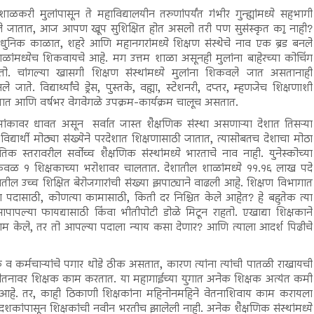
ाळकरी मुलांपासून ते महाविद्यालयीन तरुणांपर्यंत गंभीर गुन्ह्यांमध्ये सहभागी
ावले जातात, आज आपण खूप सुशिक्षित होत असलो तरी पण सुसंस्कृत का नाही?
आधुनिक काळात, शहरे आणि महानगरांमध्ये शिक्षण संस्थेचे नाव एक ब्रँड बनले
ळांमध्येच शिकवायचे आहे. मग उत्तम शाळा असूनही मुलांना बाहेरच्या कोचिंग
होतो. चांगल्या खासगी शिक्षण संस्थांमध्ये मुलांना शिकवले जात असतानाही
. विद्यार्थ्यांचे ड्रेस, पुस्तके, वह्या, स्टेशनरी, दप्तर, म्हणजेच शिक्षणाशी
तात आणि वर्षभर वेगवेगळे उपक्रम-कार्यक्रम चालूच असतात.
ांकावर धावत असून सर्वात जास्त शैक्षणिक संस्था असणाऱ्या देशात तिसऱ्या
द्यार्थी मोठ्या संख्येने परदेशात शिक्षणासाठी जातात, त्यासोबतच देशाचा मोठा
 स्तरावरील सर्वोच्च शैक्षणिक संस्थांमध्ये भारताचे नाव नाही. युनेस्कोच्या
ळ १ शिक्षकाच्या भरोशावर चालतात. देशातील शाळांमध्ये ११.१६ लाख पदे
ील उच्च शिक्षित बेरोजगारांची संख्या झपाट्याने वाढली आहे. शिक्षण विभागात
ा पदासाठी, कोणत्या कामासाठी, किती दर निश्चित केले आहेत? हे बहुतेक त्या
आपापल्या फायद्यासाठी किंवा भीतीपोटी डोळे मिटून राहतो. एखाद्या शिक्षकाने
ाम केले, तर तो आपल्या पदाला न्याय कसा देणार? आणि त्याला आदर्श पिढीचे
्षक व कर्मचाऱ्यांचे पगार थोडे ठीक असतात, कारण त्यांना त्यांची पातळी राखायची
कमी वेतनावर शिक्षक काम करतात. या महागाईच्या युगात अनेक शिक्षक अत्यंत कमी
आहे. तर, काही ठिकाणी शिक्षकांना महिनोनमहिने वेतनाशिवाय काम करायला
ेक दशकांपासून शिक्षकांची नवीन भरतीच झालेली नाही. अनेक शैक्षणिक संस्थांमध्ये