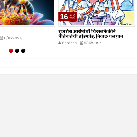
16
Aug
2024
राजरोस आरोपांची चिखलफेकीने
नैतिकतेची तोडफोड, निव्वळ गलथान
8/16/2024
राजकारणामुळे जनसेवेचा बट्ट्याबोळ...!
Shodhan
8/16/2024