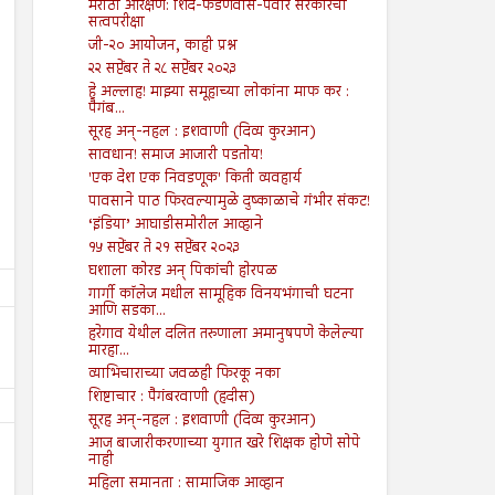
मराठा आरक्षण: शिंदे-फडणवीस-पवार सरकारची
सत्वपरीक्षा
जी-२० आयोजन, काही प्रश्न
२२ सप्टेंबर ते २८ सप्टेंबर २०२३
हे अल्लाह! माझ्या समूहाच्या लोकांना माफ कर :
पैगंब...
सूरह अन्-नहल : इशवाणी (दिव्य कुरआन)
सावधान! समाज आजारी पडतोय!
'एक देश एक निवडणूक' किती व्यवहार्य
पावसाने पाठ फिरवल्यामुळे दुष्काळाचे गंभीर संकट!
‘इंडिया’ आघाडीसमोरील आव्हाने
१५ सप्टेंबर ते २१ सप्टेंबर २०२३
घशाला कोरड अन् पिकांची होरपळ
गार्गी कॉलेज मधील सामूहिक विनयभंगाची घटना
आणि सडका...
हरेगाव येथील दलित तरुणाला अमानुषपणे केलेल्या
मारहा...
व्याभिचाराच्या जवळही फिरकू नका
शिष्टाचार : पैगंबरवाणी (हदीस)
सूरह अन्-नहल : इशवाणी (दिव्य कुरआन)
आज बाजारीकरणाच्या युगात खरे शिक्षक होणे सोपे
नाही
महिला समानता : सामाजिक आव्हान