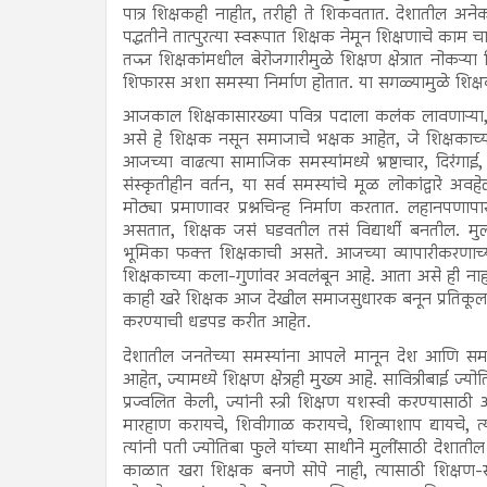
पात्र शिक्षकही नाहीत, तरीही ते शिकवतात. देशातील अनेक 
पद्धतीने तात्पुरत्या स्वरूपात शिक्षक नेमून शिक्षणाचे क
तज्ज्ञ शिक्षकांमधील बेरोजगारीमुळे शिक्षण क्षेत्रात नोकऱ्य
शिफारस अशा समस्या निर्माण होतात. या सगळ्यामुळे शिक्षक
आजकाल शिक्षकासारख्या पवित्र पदाला कलंक लावणाऱ्य
असे हे शिक्षक नसून समाजाचे भक्षक आहेत, जे शिक्षकाच्या
आजच्या वाढत्या सामाजिक समस्यांमध्ये भ्रष्टाचार, दिरंगाई, 
संस्कृतीहीन वर्तन, या सर्व समस्यांचे मूळ लोकांद्वारे 
मोठ्या प्रमाणावर प्रश्नचिन्ह निर्माण करतात. लहानपणापा
असतात, शिक्षक जसं घडवतील तसं विद्यार्थी बनतील. मुल
भूमिका फक्त शिक्षकाची असते. आजच्या व्यापारीकरणाच्
शिक्षकाच्या कला-गुणांवर अवलंबून आहे. आता असे ही न
काही खरे शिक्षक आज देखील समाजसुधारक बनून प्रतिकूलतेचा स
करण्याची धडपड करीत आहेत.
देशातील जनतेच्या समस्यांना आपले मानून देश आणि समाजा
आहेत, ज्यामध्ये शिक्षण क्षेत्रही मुख्य आहे. सावित्रीबाई ज्
प्रज्वलित केली, ज्यांनी स्त्री शिक्षण यशस्वी करण्या
मारहाण करायचे, शिवीगाळ करायचे, शिव्याशाप द्यायचे, त्
त्यांनी पती ज्योतिबा फुले यांच्या साथीने मुलींसाठी देशा
काळात खरा शिक्षक बनणे सोपे नाही, त्यासाठी शिक्षण-सं