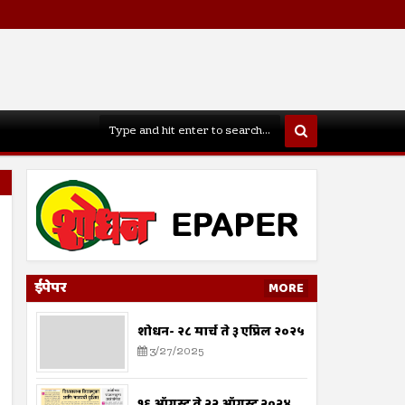
ईपेपर
MORE
शोधन- २८ मार्च ते ३ एप्रिल २०२५
3/27/2025
१६ ऑगस्ट ते २२ ऑगस्ट २०२४