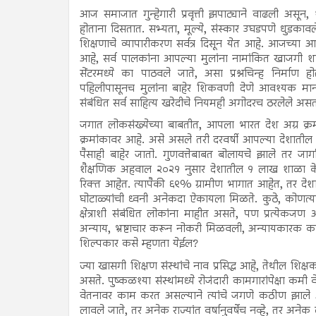
आज समाजात गुन्हेगारी प्रवृत्ती झपाट्याने वाढली असून, श
होताना दिसतात. सभ्यता, मूल्ये, संस्कार उघडपणे धुडक
शिक्षणाचे व्यापारीकरण सर्वत्र दिसून येत आहे. आजच्या 
आहे, सर्व पालकांना आपल्या मुलांना नामांकित खाजगी शा
सेंटरमध्ये का पाठवले जाते, असा प्रश्नचिन्ह निर्माण 
पहिलीपासूनच मुलांना बाहेर शिकवणी देणे आवश्यक मानले जाते
संबंधित सर्व साहित्य खरेदीचे नियमही अगोदरच ठरलेले अस
जगात लोकसंख्येच्या बाबतीत, आपला भारत देश अग्र क्रम
क्रमांकावर आहे. असे असले तरी दरवर्षी आपल्या देशातील वि
पैसाही बाहेर जातो. गुणवत्तेबाबत बोलायचे झाले तर जागतिक
शैक्षणिक अहवाल २०२१ नुसार देशातील १ लाख शाळा केव
रिक्त आहेत. त्यापैकी ६९% ग्रामीण भागात आहेत, तर देशात
घोटाळ्यांची ध्वनी अनेकदा ऐकायला मिळते. कुठे, कोणत्य
क्षेत्राशी संबंधित लोकांना माहीत असते, पण प्रत्येकजण 
अन्याय, भ्रष्टाचार करून नोकरी मिळवली, अन्यायकारक क
शिल्पकार कसे म्हणता येईल?
ज्या खासगी शिक्षण संस्थांचे नाव प्रसिद्ध आहे, तेथील शिक
असते. पुष्कळश्या संस्थांमध्ये रोजंदारी कामगारांपेक्षा 
वेतनावर काम करत असल्याने त्यांचे जगणे कठीण झाले 
लावले जाते, तर अनेक राज्यांत वर्षानुवर्षेच नव्हे, तर अन