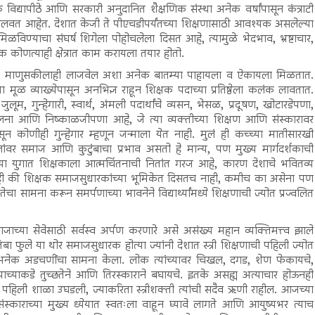
विद्यापीठे आणि सरकारी अनुदानित शैक्षणिक संस्था अनेक वर्षांपासून कंत्राटी
ाम चालवत आहेत. देशात केजी ते पीएचडीपर्यंतच्या शिक्षणासाठी आवश्यक असलेल्या
ा मिळविण्याचा संघर्ष शिगेला पोहोचलेला दिसत आहे, त्यामुळे भेदभाव, भ्रष्टाचार,
 कोणत्याही क्षेत्रात काम करायला तयार होतो.
ा, माणुसकीलाही लाजवेल अशा अनेक बातम्या पाहायला व ऐकायला मिळतात.
 मूळ व्याख्येपासून अनभिज्ञ राहून शिक्षक पदाच्या प्रतिष्ठेला कलंक लावतात.
जुलूम, गुन्हेगारी, स्वार्थ, अंमली पदार्थांचे व्यसन, भेसळ, प्रदूषण, खोटारडेपणा,
अवहेलना आणि निष्काळजीपणा आहे, जे त्या व्यक्तीच्या शिक्षण आणि संस्कारावर
सून कोणीही गुन्हेगार म्हणून जन्माला येत नाही. मुलं ही कच्च्या मातीसारखी
ांवर समाज आणि कुटुंबाचा प्रभाव असतो हे मान्य, पण मुख्य मार्गदर्शकाची
या युगात शिक्षकाला आत्मचिंतनाची नितांत गरज आहे, कारण देशाचे भवितव्य
ाही की शिक्षक समाजसुधारकांच्या भूमिकेत दिसतच नाही, कमीच का असेना पण
ामना करून समर्पणाच्या भावनेने विद्यार्थ्यांमध्ये शिक्षणाची ज्योत प्रज्वलित
च्या सेवेसाठी सर्वस्व अर्पण करणारे असे असंख्य महान व्यक्तिमत्त्व झाले
योतिबा फुले या थोर समाजसुधारक होत्या ज्यांनी देशात स्त्री शिक्षणाची पहिली ज्योत
साठी अनेक अडचणींचा सामना केला. लोक त्यांच्यावर चिखल, दगड, शेण फेकायचे,
याच्याकडे तुच्छतेने आणि तिरस्काराने बघायचे. इतके असह्य अत्याचार होऊनही
तील पहिली शाळा उघडली, ज्याकरिता स्त्रीशक्ती त्यांची सदैव ऋणी राहील. आजच्या
स्काराच्या मुख्य ध्येयात स्वतःला वाहून घ्यावे लागते आणि आयुष्यभर त्याच