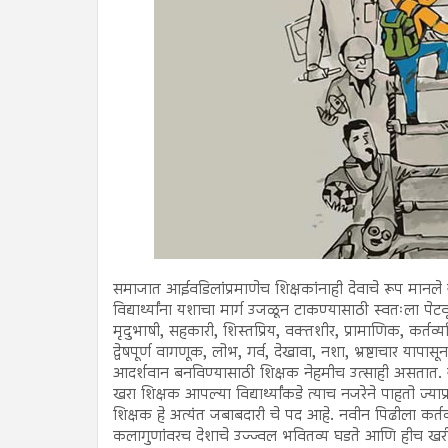
समाजात आईवडिलांप्रमाणेच शिक्षकांनाही देवाचे रूप मानल
विद्यार्थ्यांना यशाचा मार्ग उजळून टाकण्यासाठी स्वतःला पे
मृदुभाषी, सहकारी, शिस्तप्रिय, वक्तशीर, प्रामाणिक, कर्तव्
द्वेषपूर्ण वागणूक, लोभ, गर्व, देखावा, नशा, भ्रष्टाचार य
आदर्शवान बनविण्यासाठी शिक्षक नेहमीच उत्साही असतात. जात
खरा शिक्षक आपल्या विद्यार्थ्यांकडे त्याच नजरेने पाहतो ज
शिक्षक हे अत्यंत जबाबदारी चे पद आहे. नवीन पिढीला कर्त
कलागुणांवरच देशाचे उज्ज्वल भवितव्य घडते आणि हीच 