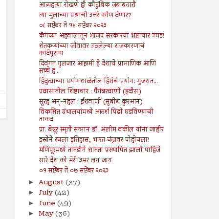
आत्महत्या रोखणे ही कौटुंबिक जबाबदारी
त्या मुलाच्या प्रश्नांची उत्तरे कोण देणार?
09
09
०८ सप्टेंबर ते १४ सप्टेंबर २०२३
Aug
Aug
2024
2024
कॅगच्या अहवालातून भाजप सरकारचा भ्रष्टाचार उघड!
शेतकऱ्यांच्या जीवावर उठलेल्या राजकारणाचं
तरुण नेतृत्वाचा अभाव अमेरिकेच्या
आपत्तीग्रस्त शेतकऱ्यांच्या पाठी
कांदेपुराण
अधोगतीस कारणीभूत ठरू शकतो?
खंबीरपणे उभे राहावे...!
दिवंगत गुलजार आझमी हे देशाचे प्रामाणिक आणि
Shodhan
8/9/2024
Shodhan
8/9/2024
सच्चे ह...
हिंदुत्वाच्या प्रयोगशाळेतील हिंसेचे प्रयोग: गुजरात...
प्रवासातील शिष्टाचार : पैगंबरवाणी (हदीस)
सूरह अन्-नहल : ईशवाणी (सुबोध कुरआन)
विकसित ग्रंथालयांमध्ये आदर्श पिढी घडविण्याची
ताकद
प्रा. बेन्नूर स्मृती सन्मान डॉ. अलीम वकील यांना जाहीर
इस्रोने रचला इतिहास, भारत चंद्रावर पोहोचला!
मणिपूरमध्ये तातडीने शांतता प्रस्थापित झाली पाहिजे
सारे देश को मेरी उमर लग जाय
०१ सप्टेंबर ते ०७ सप्टेंबर २०२३
August
(37)
►
July
(42)
►
June
(49)
►
May
(36)
►