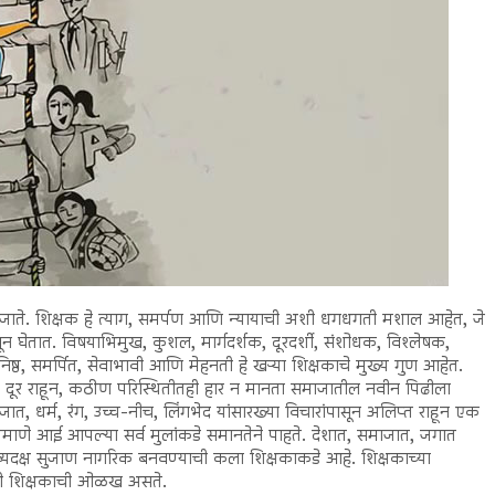
े जाते. शिक्षक हे त्याग, समर्पण आणि न्यायाची अशी धगधगती मशाल आहेत, जे
टवून घेतात. विषयाभिमुख, कुशल, मार्गदर्शक, दूरदर्शी, संशोधक, विश्लेषक,
यनिष्ठ, समर्पित, सेवाभावी आणि मेहनती हे खऱ्या शिक्षकाचे मुख्य गुण आहेत.
ापासून दूर राहून, कठीण परिस्थितीतही हार न मानता समाजातील नवीन पिढीला
, धर्म, रंग, उच्च-नीच, लिंगभेद यांसारख्या विचारांपासून अलिप्त राहून एक
्याप्रमाणे आई आपल्या सर्व मुलांकडे समानतेने पाहते. देशात, समाजात, जगात
व्यदक्ष सुजाण नागरिक बनवण्याची कला शिक्षकाकडे आहे. शिक्षकाच्या
खरी शिक्षकाची ओळख असते.