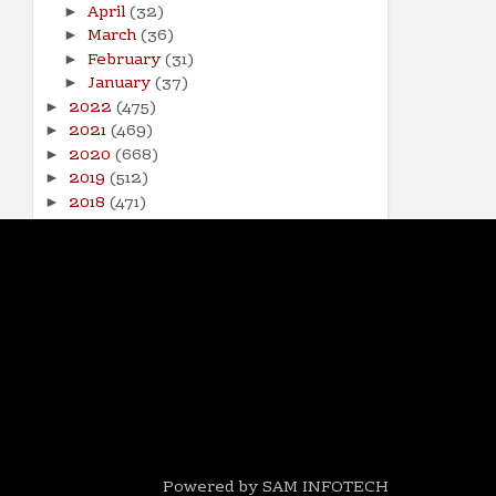
April
(32)
►
March
(36)
►
February
(31)
►
January
(37)
►
2022
(475)
►
2021
(469)
►
2020
(668)
►
2019
(512)
►
2018
(471)
►
2017
(141)
►
Powered by SAM INFOTECH