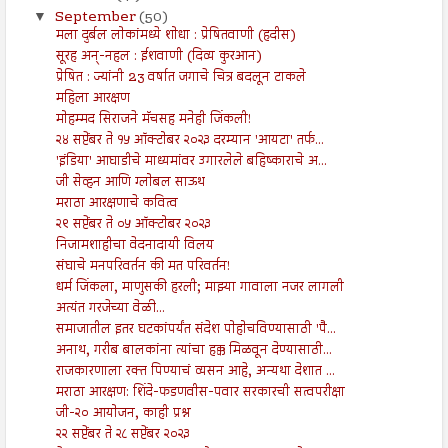
September
(50)
▼
मला दुर्बल लोकांमध्ये शोधा : प्रेषितवाणी (हदीस)
सूरह अन्-नहल : ईशवाणी (दिव्य कुरआन)
प्रेषित : ज्यांनी 23 वर्षात जगाचे चित्र बदलून टाकले
महिला आरक्षण
मोहम्मद सिराजने मॅचसह मनेही जिंकली!
२४ सप्टेंबर ते १५ ऑक्टोबर २०२३ दरम्यान 'आयटा' तर्फ...
'इंडिया' आघाडीचे माध्यमांवर उगारलेले बहिष्काराचे अ...
जी सेव्हन आणि ग्लोबल साऊथ
मराठा आरक्षणाचे कवित्व
२९ सप्टेंबर ते ०५ ऑक्टोबर २०२३
निजामशाहीचा वेदनादायी विलय
संघाचे मनपरिवर्तन की मत परिवर्तन!
धर्म जिंकला, माणुसकी हरली; माझ्या गावाला नजर लागली
अत्यंत गरजेच्या वेळी...
समाजातील इतर घटकांपर्यंत संदेश पोहोचविण्यासाठी 'पै...
अनाथ, गरीब बालकांना त्यांचा हक्क मिळवून देण्यासाठी...
राजकारणाला रक्त पिण्याचं व्यसन आहे, अन्यथा देशात ...
मराठा आरक्षण: शिंदे-फडणवीस-पवार सरकारची सत्वपरीक्षा
जी-२० आयोजन, काही प्रश्न
२२ सप्टेंबर ते २८ सप्टेंबर २०२३