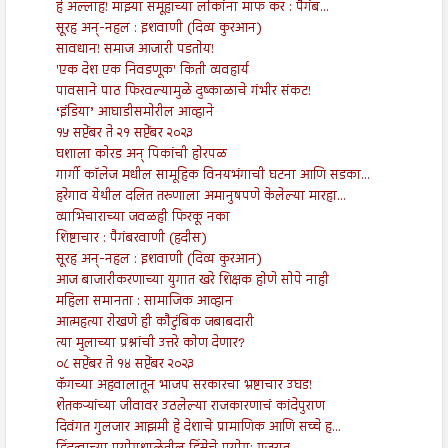
हे अल्लाह! माझ्या समूहाच्या लोकांना माफ कर : पैगंब...
सूरह अन्-नहल : इशवाणी (दिव्य कुरआन)
सावधान! समाज आजारी पडतोय!
'एक देश एक निवडणूक' किती व्यवहार्य
पावसाने पाठ फिरवल्यामुळे दुष्काळाचे गंभीर संकट!
‘इंडिया’ आघाडीसमोरील आव्हाने
१५ सप्टेंबर ते २१ सप्टेंबर २०२३
घशाला कोरड अन् पिकांची होरपळ
गार्गी कॉलेज मधील सामूहिक विनयभंगाची घटना आणि सडका...
हरेगाव येथील दलित तरुणाला अमानुषपणे केलेल्या मारहा...
व्याभिचाराच्या जवळही फिरकू नका
शिष्टाचार : पैगंबरवाणी (हदीस)
सूरह अन्-नहल : इशवाणी (दिव्य कुरआन)
आज बाजारीकरणाच्या युगात खरे शिक्षक होणे सोपे नाही
महिला समानता : सामाजिक आव्हान
आत्महत्या रोखणे ही कौटुंबिक जबाबदारी
त्या मुलाच्या प्रश्नांची उत्तरे कोण देणार?
०८ सप्टेंबर ते १४ सप्टेंबर २०२३
कॅगच्या अहवालातून भाजप सरकारचा भ्रष्टाचार उघड!
शेतकऱ्यांच्या जीवावर उठलेल्या राजकारणाचं कांदेपुराण
दिवंगत गुलजार आझमी हे देशाचे प्रामाणिक आणि सच्चे ह...