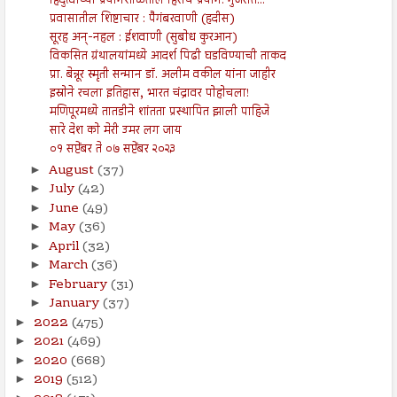
हिंदुत्वाच्या प्रयोगशाळेतील हिंसेचे प्रयोग: गुजरात...
प्रवासातील शिष्टाचार : पैगंबरवाणी (हदीस)
सूरह अन्-नहल : ईशवाणी (सुबोध कुरआन)
विकसित ग्रंथालयांमध्ये आदर्श पिढी घडविण्याची ताकद
प्रा. बेन्नूर स्मृती सन्मान डॉ. अलीम वकील यांना जाहीर
इस्रोने रचला इतिहास, भारत चंद्रावर पोहोचला!
मणिपूरमध्ये तातडीने शांतता प्रस्थापित झाली पाहिजे
सारे देश को मेरी उमर लग जाय
०१ सप्टेंबर ते ०७ सप्टेंबर २०२३
August
(37)
►
July
(42)
►
June
(49)
►
May
(36)
►
April
(32)
►
March
(36)
►
February
(31)
►
January
(37)
►
2022
(475)
►
2021
(469)
►
2020
(668)
►
2019
(512)
►