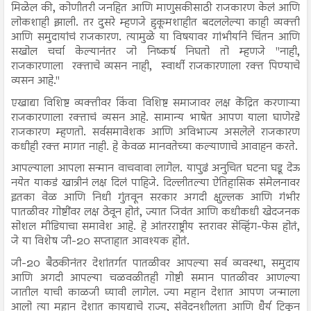
मिळेल की, कोणीतरी जनहित आणि माणुसकीसाठी राजकारण केलं आणि
लोकशाही झाली. तर दुसरे म्हणजे हुकूमशाहीत बदललेल्या काही व्यक्ती
आणि समुदायांचं राजकारण. त्यामुळे या विषयावर गांभीर्याने चिंतन आणि
सखोल चर्चा केल्यानंतर जो निष्कर्ष निघतो तो म्हणजे "नाही,
राजकारणाला रक्ताचे व्यसन नाही, स्वार्थी राजकारणाला रक्त पिण्याचे
व्यसन आहे."
एखाद्या विशिष्ट व्यक्तीवर किंवा विशिष्ट समाजावर लक्ष केंद्रित करणाऱ्या
राजकारणाला रक्ताचं व्यसन आहे. सामान्य भाषेत आपण याला घाणेरडे
राजकारण म्हणतो. सर्वसमावेशक आणि अविभाज्य असलेले राजकारण
कधीही रक्त मागत नाही. हे केवळ मानवतेच्या कल्याणाचे आवाहन करते.
आपल्याला आपला सन्मान वाचवावा लागेल. यापुढं अनुचित घटना घडू देऊ
नयेत याकडं खात्रीनं लक्ष दिलं पाहिजे. दिल्लीतल्या ऐतिहासिक संमेलनावर
इतका वेळ आणि निधी गुंतवून सरकार अगदी क्षुल्लक आणि गंभीर
पातळीवर गोष्टींवर लक्ष ठेवून होतं, ज्यात जिवंत आणि कधीकधी खेदजनक
सोशल मीडियाचा समावेश आहे. हे आंतरराष्ट्रीय स्तरावर सेव्हिंग-फेस होतं,
जे या विशेष जी-20 सप्ताहात आवश्यक होतं.
जी-20 बैठकीनंतर देशांतर्गत पातळीवर आपल्या सर्व व्यवस्था, समुदाय
आणि अगदी आपल्या चळवळीतही गोष्टी समान पातळीवर आणल्या
जातील याची काळजी घ्यावी लागेल. ज्या महान देशात आपण जन्माला
आलो त्या महान देशात कायद्याचे राज्य, संवेदनशीलता आणि धैर्य टिकून