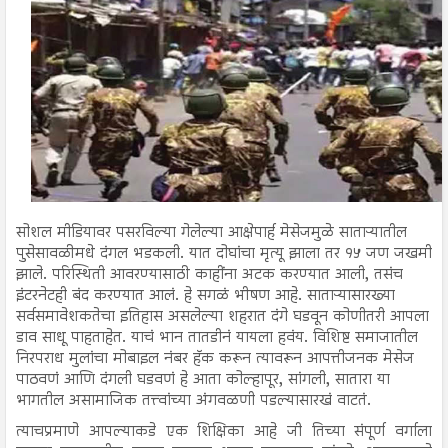
सोशल मीडियावर पसरविल्या गेलेल्या आक्षेपार्ह मेसेजमुळे साताऱ्यातील
पुसेसावळीमधे दंगल भडकली. यात दोघांचा मृत्यू झाला तर १५ जण जखमी
झाले. परिस्थिती आवरण्यासाठी काहींना अटक करण्यात आली, तसंच
इंटरनेटही बंद करण्यात आलं. हे सगळं भीषण आहे. साताऱ्यासारख्या
सर्वसमावेशकतेचा इतिहास असलेल्या शहरात दंगे घडवून कोणीतरी आपला
डाव साधू पाहताहेत. याचं भान तातडीनं यायला हवंय. विशिष्ट समाजातील
निरपराध मुलांचा मोबाइल नंबर हॅक करून त्यावरून आपत्तीजनक मेसेज
पाठवणं आणि दंगली घडवणं हे आता कोल्हापूर, सांगली, सातारा या
भागतील असामाजिक तत्त्वांच्या अंगवळणी पडल्यासारखं वाटतं.
त्याचप्रमाणे आपल्याकडे एक शिक्षिका आहे जी तिच्या संपूर्ण वर्गाला