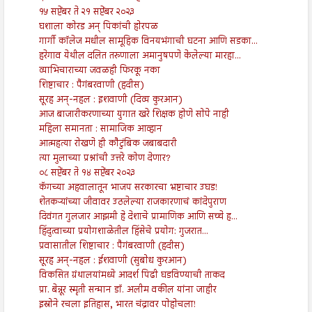
१५ सप्टेंबर ते २१ सप्टेंबर २०२३
घशाला कोरड अन् पिकांची होरपळ
गार्गी कॉलेज मधील सामूहिक विनयभंगाची घटना आणि सडका...
हरेगाव येथील दलित तरुणाला अमानुषपणे केलेल्या मारहा...
व्याभिचाराच्या जवळही फिरकू नका
शिष्टाचार : पैगंबरवाणी (हदीस)
सूरह अन्-नहल : इशवाणी (दिव्य कुरआन)
आज बाजारीकरणाच्या युगात खरे शिक्षक होणे सोपे नाही
महिला समानता : सामाजिक आव्हान
आत्महत्या रोखणे ही कौटुंबिक जबाबदारी
त्या मुलाच्या प्रश्नांची उत्तरे कोण देणार?
०८ सप्टेंबर ते १४ सप्टेंबर २०२३
कॅगच्या अहवालातून भाजप सरकारचा भ्रष्टाचार उघड!
शेतकऱ्यांच्या जीवावर उठलेल्या राजकारणाचं कांदेपुराण
दिवंगत गुलजार आझमी हे देशाचे प्रामाणिक आणि सच्चे ह...
हिंदुत्वाच्या प्रयोगशाळेतील हिंसेचे प्रयोग: गुजरात...
प्रवासातील शिष्टाचार : पैगंबरवाणी (हदीस)
सूरह अन्-नहल : ईशवाणी (सुबोध कुरआन)
विकसित ग्रंथालयांमध्ये आदर्श पिढी घडविण्याची ताकद
प्रा. बेन्नूर स्मृती सन्मान डॉ. अलीम वकील यांना जाहीर
इस्रोने रचला इतिहास, भारत चंद्रावर पोहोचला!