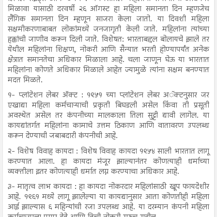
मिळावा यासाठी दरवर्षी २६ ऑगस्ट हा महिला समानता दिन म्हणजेच
लैंगिक समानता दिन म्हणून साजरा केला जातो. या दिवशी महिला
सक्षमीकरणाबाबत लोकांमध्ये जनजागृती केली जाते. महिलांना त्यांच्या
हक्कांची जाणीव करून दिली जाते. विशेषत: भारताबद्दल बोलायचे झाले तर
येथील महिलांना शिक्षण, नोकरी आणि सैन्यात भरती होण्यापर्यंत अनेक
क्षेत्रात समानतेचा अधिकार मिळाला आहे. चला जाणून घेऊ या भारतात
महिलांना कोणते अधिकार मिळाले आहेत ज्यामुळे त्यांना सक्षम बनण्यात
मदत मिळते.
१- प्लांटेशन लेबर अ‍ॅक्ट : १९५१ च्या प्लांटेशन लेबर अॅक्टनुसार जर
एखाद्या महिला कर्मचाऱ्याची प्रकृती बिघडली असेल किंवा ती प्रसूती
अवस्थेत असेल तर कंपनीच्या मालकाला तिला सुट्टी द्यावी लागेल. या
कायद्यांतर्गत महिलांना कामाचे उत्तम ठिकाण आणि वातावरण उपलब्ध
करून देण्याची जबाबदारी कंपनीची आहे.
२- विशेष विवाह कायदा : विशेष विवाह कायदा १९५४ साली भारतात लागू
करण्यात आला. हा कायदा मंजूर झाल्यानंतर कोणत्याही धर्माच्या
व्यक्तीला इतर कोणत्याही धर्मात लग्न करण्याचा अधिकार आहे.
३- मातृत्व लाभ कायदा : हा कायदा नोकरदार महिलांसाठी खूप फायदेशीर
आहे. १९६१ मध्ये लागू झालेल्या या कायद्यानुसार आता कोणतीही महिला
आई झाल्यास ६ महिन्यांची रजा उपलब्ध आहे. या दरम्यान कंपनी महिला