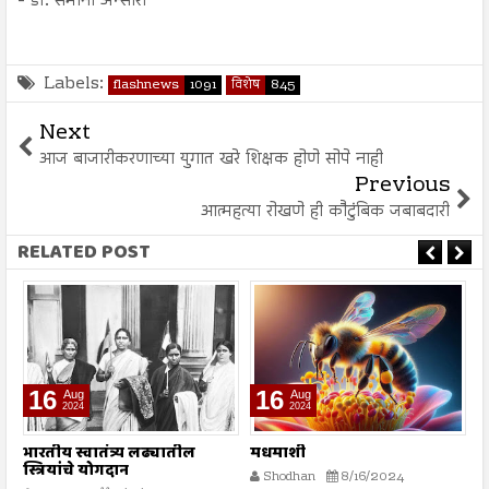
- डॉ. समीना अन्सारी
Labels:
flashnews
1091
विशेष
845
Next
आज बाजारीकरणाच्या युगात खरे शिक्षक होणे सोपे नाही
Previous
आत्महत्या रोखणे ही कौटुंबिक जबाबदारी
RELATED POST
16
16
Aug
Aug
2024
2024
भारतीय स्वातंत्र्य लढ्यातील
मधमाशी
श
स्त्रियांचे योगदान
Shodhan
8/16/2024