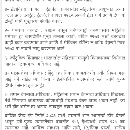
कर्मचाऱ्याला पगार देते आणि तिची नोकरी सुरूच राहील.
४- हुंडाविरोधी कायदा : हुंडाबंदी कायद्यानंतर महिलांच्या आयुष्यात अनेक
बदल झाले आहेत. हुंडाबंदी कायदा १९६१ अन्वये हुंडा घेणे आणि देणे या
दोन्ही गोष्टी गुन्ह्याच्या श्रेणीत येतात.
५- गर्भपात कायदा : १९७१ पासून कोणत्याही कारणास्तव महिलेचा
गर्भपात हा कायदेशीर गुन्हा मानला जातो. एप्रिल १९७२ मध्ये कायद्यात
काही बदल करण्यात आले आणि ते मेडिकल टर्मिनेशन ऑफ प्रेग्नन्सी ऍक्ट
१९७२ या नावाने लागू करण्यात आले.
६- कौटुंबिक हिंसाचार : भारतातील महिलांना घरगुती हिंसाचाराच्या विरोधात
आवाज उठवण्याचा अधिकार आहे.
७- मालमत्तेचा अधिकार : हिंदू उत्तराधिकार कायद्यांतर्गत नवीन नियम असा
आहे की वडिलांच्या किंवा वडिलोपार्जित मालमत्तेवर स्त्री आणि पुरुष
दोघांना समान हक्क आहेत.
८- समान वेतनाचा अधिकार : महिलांना समान वेतनाचा अधिकार मिळाला.
येथे लिंगाच्या आधारावर कोणाशीही भेदभाव केला जाऊ शकत नाही. जर
असे होत असेल तर आपण त्याबद्दल तक्रार करू शकता.
वार्षिक जेंडर गॅप रिपोर्ट २०२३ मध्ये भारताने आठ स्थानांची झेप घेतली
असून स्त्री-पुरुष समानतेच्या बाबतीत १४६ देशांमध्ये भारत १२७ व्या
स्थानावर आहे. आर्थिक सहभाग आणि संधी, शैक्षणिक प्राप्ती, आरोग्य