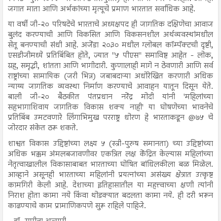
जगात माता आणि अर्भकांच्या मृत्यूचे प्रमाण भारतात सर्वाधिक आहे.
या वर्षी जी-२० परिषदेचे भारताचे अध्यक्षपद ही जागतिक दक्षिणेचा आवाज
बुलंद करण्याची आणि विकसित आणि विकसनशील अर्थव्यवस्थांमधील
सेतू बनण्याची संधी आहे. अजेंडा २०३० मधील ग्लोबल कॉम्पॅक्टची दृष्टी,
एसडीजीमध्ये प्रतिबिंबित होते, ज्यात "५ पीएस" समाविष्ट आहेत - लोक,
ग्रह, समृद्धी, शांतता आणि भागीदारी. कुणालाही मागे न ठेवणारी आणि सर्व
राष्ट्रांच्या सामायिक (जरी भिन्न) जबाबदाऱ्या अधोरेखित करणारी अधिक
न्याय्य जागतिक व्यवस्था निर्माण करण्याचे आवाहन यातून दिसून येते.
बाली जी-२० बैठकीत पंतप्रधान नरेंद्र मोदी यांनी 'महिलांच्या
सहभागाशिवाय जागतिक विकास शक्य नाही' या घोषणेच्या भावनेचे
प्रतिबिंब उमटवणारे लिंगाभिमुख परराष्ट्र धोरण हे भारताकडून @७५ चे
जोरदार संकेत ठरू शकते.
शाश्वत विकास उद्दिष्टांच्या लक्ष्य ५ (स्त्री-पुरुष समानता) च्या उद्दिष्टांच्या
अधिक भक्कम अंमलबजावणीवर एकत्रित लक्ष केंद्रित केल्यास महिलांच्या
नेतृत्वाखालील विकासाबाबत भारताच्या घोषित बांधिलकीला बळ मिळेल.
आव्हाने असूनही भारताच्या महिलांनी प्रयत्नांच्या असंख्य क्षेत्रात उत्कृष्ट
कामगिरी केली आहे. देशाच्या इतिहासातील या महत्त्वाच्या क्षणी त्यांनी
निराश होता कामा नये किंवा थोडक्यात बदलता कामा नये. ही दरी भरून
काढण्याचे काम प्रामाणिकपणे सुरू राहिले पाहिजे.