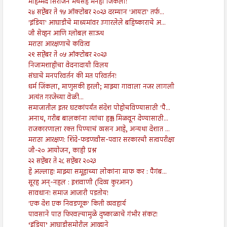
मोहम्मद सिराजने मॅचसह मनेही जिंकली!
२४ सप्टेंबर ते १५ ऑक्टोबर २०२३ दरम्यान 'आयटा' तर्फ...
'इंडिया' आघाडीचे माध्यमांवर उगारलेले बहिष्काराचे अ...
जी सेव्हन आणि ग्लोबल साऊथ
मराठा आरक्षणाचे कवित्व
२९ सप्टेंबर ते ०५ ऑक्टोबर २०२३
निजामशाहीचा वेदनादायी विलय
संघाचे मनपरिवर्तन की मत परिवर्तन!
धर्म जिंकला, माणुसकी हरली; माझ्या गावाला नजर लागली
अत्यंत गरजेच्या वेळी...
समाजातील इतर घटकांपर्यंत संदेश पोहोचविण्यासाठी 'पै...
अनाथ, गरीब बालकांना त्यांचा हक्क मिळवून देण्यासाठी...
राजकारणाला रक्त पिण्याचं व्यसन आहे, अन्यथा देशात ...
मराठा आरक्षण: शिंदे-फडणवीस-पवार सरकारची सत्वपरीक्षा
जी-२० आयोजन, काही प्रश्न
२२ सप्टेंबर ते २८ सप्टेंबर २०२३
हे अल्लाह! माझ्या समूहाच्या लोकांना माफ कर : पैगंब...
सूरह अन्-नहल : इशवाणी (दिव्य कुरआन)
सावधान! समाज आजारी पडतोय!
'एक देश एक निवडणूक' किती व्यवहार्य
पावसाने पाठ फिरवल्यामुळे दुष्काळाचे गंभीर संकट!
‘इंडिया’ आघाडीसमोरील आव्हाने