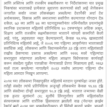
आणि अस्तित्व आणि राजकीय सबलीकरण या निर्देशांकाच्या चार प्रमुख
निकषांवर भारताकडे प्रत्येकात सुधारणा करण्याची संधी आहे जेणेकरून
जगातील सर्वात जास्त लोकसंख्या असलेल्या देशापैकी अर्धा देश
अर्थव्यवस्था, विकास आणि समाजाच्या सर्वांगीण कल्याणात योगदान देऊ
शकेल. ७३ व्या आणि ७४ व्या घटनादुरुस्तीनंतर जमिनीवरील प्रयत्नांमुळे
स्थानिक प्रशासनात महिलांचे प्रतिनिधित्व ४० टक्क्यांहून अधिक असून,
शिक्षण आणि राजकीय सक्षमीकरणात भारताने चांगली कामगिरी केली
आहे. परंतु, अहवालात नमूद केल्याप्रमाणे, केवळ १५.१% खासदारांचे
प्रतिनिधित्व महिलांचे आहे, जे २००६ च्या पहिल्या आवृत्तीनंतर भारतासाठी
सर्वाधिक आहे. लोकसभा आणि विधानसभेतील ३३ टक्के जागा महिलांसाठी
राखीव ठेवण्याचा प्रस्ताव असलेल्या आणि १९९६ मध्ये पहिल्यांदा
सभागृहात मांडण्यात आलेल्या महिला आरक्षण विधेयकावर कार्यवाही
करून संसदेला पुढील पातळीवर नेण्यासाठी प्रेरणा मिळायला हवी. १९६३
मध्ये राज्य बनलेल्या नागालँडने २०२३ मध्येच आपल्या पहिल्या दोन
महिला आमदार निवडून आणल्या.
२०१९ च्या लोकसभा निवडणुकीत महिलांचे मतदान पुरुषांपेक्षा जास्त होते.
तरीही संसदेत त्यांचे प्रतिनिधित्व अजूनही लोकसभेत केवळ १४.४४ टक्के
आणि संसदेच्या दोन्ही सभागृहात १०.५ टक्के आहे. भारतात जन्माच्या वेळी
एक हजार मुलांमागे ८९८ मुलींचे लिंगगुणोत्तर आणि महिलांवरील
संरचनात्मक आणि शारीरिक हिंसाचारात झालेली वाढ (नॅशनल क्राईम
रेकॉर्ड ब्युरो २०१९ च्या आकडेवारीनुसार) ही चिंतेची कारणे आहेत. आजही