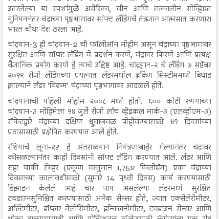
उतरलेल्या या स्पर्शामुळे अमेरिका, चीन आणि तत्कालीन सोव्हिएत
युनियननंतर चंद्राच्या पृष्ठभागावर सॉफ्ट लँडिंगचे तंत्रज्ञान आत्मसात करणारा
भारत चौथा देश ठरला आहे.
चांद्रयान-3 ही चांद्रयान-2 ची फॉलोऑन मोहीम असून चंद्राच्या पृष्ठभागावर
सुरक्षित आणि सॉफ्ट लँडिंग चे प्रदर्शन करणे, चंद्रावर फिरणे आणि प्रत्यक्ष
वैज्ञानिक प्रयोग करणे हे त्याचे उद्दिष्ट आहे. चांद्रयान-२ चे लँडिंग ७ सप्टेंबर
२०१९ रोजी लँडिंगच्या प्रयत्नात लँडरमधील ब्रेकिंग सिस्टीममध्ये बिघाड
झाल्याने लँडर 'विक्रम' चंद्राच्या पृष्ठभागावर आदळले होते.
चांद्रयानाची पहिली मोहीम २००८ मध्ये होती. ६०० कोटी रुपयांच्या
चांद्रयान-३ मोहिमेला १४ जुलै रोजी लाँच व्हेइकल मार्क-३ (एलव्हीएम-३)
रॉकेटद्वारे चंद्राच्या दक्षिण ध्रुवाजवळ पोहोचण्यासाठी ४१ दिवसांच्या
प्रवासासाठी प्रक्षेपित करण्यात आले होते.
रशियाचे लूना-२५ हे अंतराळयान नियंत्रणाबाहेर गेल्यानंतर चंद्रावर
कोसळल्यानंतर काही दिवसांनी सॉफ्ट लँडिंग करण्यात आले. लँडर आणि
सहा चाकी रोव्हर (एकूण वस्तुमान 1,752 किलोग्रॅम) एका चंद्राच्या
दिवसाच्या कालावधीसाठी (सुमारे 14 पृथ्वी दिवस) कार्य करण्यासाठी
डिझाइन केलेले आहे चार पाय असलेल्या लँडरमध्ये सुरक्षित
टचडाउनसुनिश्चित करण्यासाठी अनेक सेन्सर होते, ज्यात एक्सेलेरोमीटर,
अल्टिमीटर, डॉप्लर वेलोसिमीटर, इन्क्लिनोमीटर, टचडाउन सेन्सर आणि