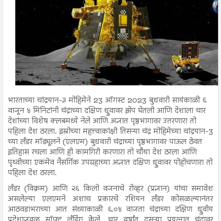
भारताच्या चांद्रयान-३ मोहिमेने 23 ऑगस्ट 2023 बुधवारी सायंकाळी ६
वाजून ४ मिनिटांनी चंद्राच्या दक्षिण ध्रुवावर झेप घेतली आणि देशाला चार
देशांच्या विशेष क्लबमध्ये नेले आणि अज्ञात पृष्ठभागावर उतरणारा तो
पहिला देश ठरला. इस्रोच्या महत्त्वाकांक्षी तिसऱ्या चंद्र मोहिमेच्या चांद्रयान-3
च्या लँडर मॉड्यूलने (एलएम) बुधवारी चंद्राच्या पृष्ठभागावर पाऊल ठेवत
इतिहास रचला आणि ही कामगिरी करणारा तो चौथा देश ठरला आणि
पृथ्वीच्या एकमेव नैसर्गिक उपग्रहाच्या अज्ञात दक्षिण ध्रुवावर पोहोचणारा तो
पहिला देश ठरला.
लँडर (विक्रम) आणि २६ किलो वजनाचे रोव्हर (प्रज्ञान) यांचा समावेश
असलेल्या एलएमने अशाच प्रकारचे रशियन लँडर कोसळल्यानंतर
आठवडाभराच्या आत संध्याकाळी ६.०४ वाजता चंद्राच्या दक्षिण ध्रुवीय
प्रदेशाजवळ सॉफ्ट लँडिंग केले. चार वर्षांत दुसऱ्या प्रयत्नात चंद्रावर