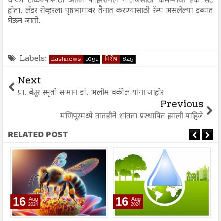
धोका टाळण्यासाठी आणि पोझिशनल नॉलेजसाठी कॅमेऱ्यांचा एक सेट
होता. लँडर रोव्हरला पृष्ठभागावर तैनात करण्यासाठी रॅम्प असलेल्या डब्यात
घेऊन जातो.
Labels:
flashnews
1091
विशेष
845
Next
प्रा. बेन्नूर स्मृती सन्मान डॉ. अलीम वकील यांना जाहीर
Previous
मणिपूरमध्ये तातडीने शांतता प्रस्थापित झाली पाहिजे
RELATED POST
16
16
Aug
Aug
2024
2024