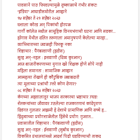
पावसाने पाठ फिरवल्यामुळे दुष्काळाचे गंभीर संकट!
‘इंडिया’ आघाडीसमोरील आव्हाने
१५ सप्टेंबर ते २१ सप्टेंबर २०२३
घशाला कोरड अन् पिकांची होरपळ
गार्गी कॉलेज मधील सामूहिक विनयभंगाची घटना आणि सडका...
हरेगाव येथील दलित तरुणाला अमानुषपणे केलेल्या मारहा...
व्याभिचाराच्या जवळही फिरकू नका
शिष्टाचार : पैगंबरवाणी (हदीस)
सूरह अन्-नहल : इशवाणी (दिव्य कुरआन)
आज बाजारीकरणाच्या युगात खरे शिक्षक होणे सोपे नाही
महिला समानता : सामाजिक आव्हान
आत्महत्या रोखणे ही कौटुंबिक जबाबदारी
त्या मुलाच्या प्रश्नांची उत्तरे कोण देणार?
०८ सप्टेंबर ते १४ सप्टेंबर २०२३
कॅगच्या अहवालातून भाजप सरकारचा भ्रष्टाचार उघड!
शेतकऱ्यांच्या जीवावर उठलेल्या राजकारणाचं कांदेपुराण
दिवंगत गुलजार आझमी हे देशाचे प्रामाणिक आणि सच्चे ह...
हिंदुत्वाच्या प्रयोगशाळेतील हिंसेचे प्रयोग: गुजरात...
प्रवासातील शिष्टाचार : पैगंबरवाणी (हदीस)
सूरह अन्-नहल : ईशवाणी (सुबोध कुरआन)
विकसित ग्रंथालयांमध्ये आदर्श पिढी घडविण्याची ताकद