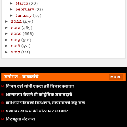
March
(36)
►
February
(31)
►
January
(37)
►
2022
(475)
►
2021
(469)
►
2020
(668)
►
2019
(512)
►
2018
(471)
►
2017
(141)
►
मनोगत – वाचकांचे
MORE
विजय दर्डा यांनी एकदा तरी विचार करावा?
आत्महत्या रोखणे ही कौटुंबिक जबाबदारी
काश्मिरी पंडितांचे विस्थापन, सत्यामागचे कटू सत्य
मरणावर रडायचं की धोरणावर रडायचं?
विटभट्ट्या बंद करा