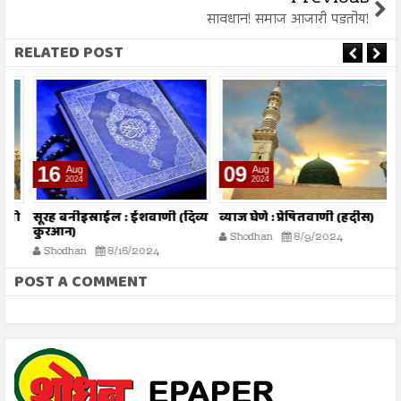
सावधान! समाज आजारी पडतोय!
RELATED POST
16
09
Aug
Aug
2024
2024
तो
सूरह बनीइस्राईल : ईशवाणी (दिव्य
व्याज घेणे : प्रेषितवाणी (हदीस)
म
कुरआन)
प
Shodhan
8/9/2024
Shodhan
8/16/2024
POST A COMMENT