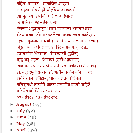
महिला समानता : सामाजिक आव्हान
आत्महत्या रोखणे ही कौटुंबिक जबाबदारी
त्या मुलाच्या प्रश्नांची उत्तरे कोण देणार?
०८ सप्टेंबर ते १४ सप्टेंबर २०२३
कॅगच्या अहवालातून भाजप सरकारचा भ्रष्टाचार उघड!
शेतकऱ्यांच्या जीवावर उठलेल्या राजकारणाचं कांदेपुराण
दिवंगत गुलजार आझमी हे देशाचे प्रामाणिक आणि सच्चे ह...
हिंदुत्वाच्या प्रयोगशाळेतील हिंसेचे प्रयोग: गुजरात...
प्रवासातील शिष्टाचार : पैगंबरवाणी (हदीस)
सूरह अन्-नहल : ईशवाणी (सुबोध कुरआन)
विकसित ग्रंथालयांमध्ये आदर्श पिढी घडविण्याची ताकद
प्रा. बेन्नूर स्मृती सन्मान डॉ. अलीम वकील यांना जाहीर
इस्रोने रचला इतिहास, भारत चंद्रावर पोहोचला!
मणिपूरमध्ये तातडीने शांतता प्रस्थापित झाली पाहिजे
सारे देश को मेरी उमर लग जाय
०१ सप्टेंबर ते ०७ सप्टेंबर २०२३
August
(37)
►
July
(42)
►
June
(49)
►
May
(36)
►
April
(32)
►