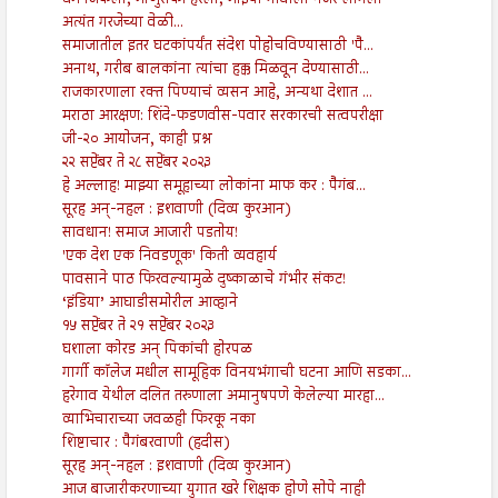
धर्म जिंकला, माणुसकी हरली; माझ्या गावाला नजर लागली
अत्यंत गरजेच्या वेळी...
समाजातील इतर घटकांपर्यंत संदेश पोहोचविण्यासाठी 'पै...
अनाथ, गरीब बालकांना त्यांचा हक्क मिळवून देण्यासाठी...
राजकारणाला रक्त पिण्याचं व्यसन आहे, अन्यथा देशात ...
मराठा आरक्षण: शिंदे-फडणवीस-पवार सरकारची सत्वपरीक्षा
जी-२० आयोजन, काही प्रश्न
२२ सप्टेंबर ते २८ सप्टेंबर २०२३
हे अल्लाह! माझ्या समूहाच्या लोकांना माफ कर : पैगंब...
सूरह अन्-नहल : इशवाणी (दिव्य कुरआन)
सावधान! समाज आजारी पडतोय!
'एक देश एक निवडणूक' किती व्यवहार्य
पावसाने पाठ फिरवल्यामुळे दुष्काळाचे गंभीर संकट!
‘इंडिया’ आघाडीसमोरील आव्हाने
१५ सप्टेंबर ते २१ सप्टेंबर २०२३
घशाला कोरड अन् पिकांची होरपळ
गार्गी कॉलेज मधील सामूहिक विनयभंगाची घटना आणि सडका...
हरेगाव येथील दलित तरुणाला अमानुषपणे केलेल्या मारहा...
व्याभिचाराच्या जवळही फिरकू नका
शिष्टाचार : पैगंबरवाणी (हदीस)
सूरह अन्-नहल : इशवाणी (दिव्य कुरआन)
आज बाजारीकरणाच्या युगात खरे शिक्षक होणे सोपे नाही