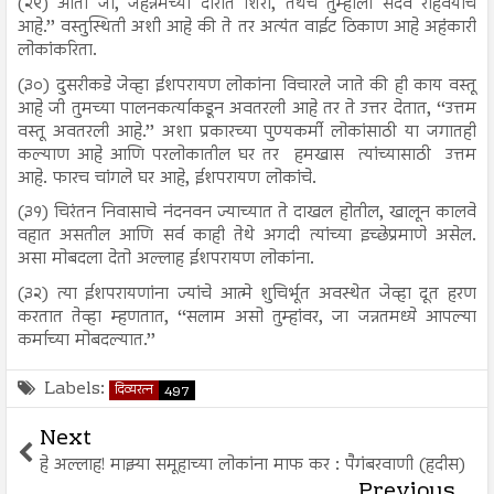
(२९) आता जा, जहन्नमच्या दारांत शिरा, तेथेच तुम्हाला सदैव राहवयाचे
आहे.’’ वस्तुस्थिती अशी आहे की ते तर अत्यंत वाईट ठिकाण आहे अहंकारी
लोकांकरिता.
(३०) दुसरीकडे जेव्हा ईशपरायण लोकांना विचारले जाते की ही काय वस्तू
आहे जी तुमच्या पालनकर्त्याकडून अवतरली आहे तर ते उत्तर देतात, ‘‘उत्तम
वस्तू अवतरली आहे.’’ अशा प्रकारच्या पुण्यकर्मी लोकांसाठी या जगातही
कल्याण आहे आणि परलोकातील घर तर हमखास त्यांच्यासाठी उत्तम
आहे. फारच चांगले घर आहे, ईशपरायण लोकांचे.
(३१) चिरंतन निवासाचे नंदनवन ज्याच्यात ते दाखल होतील, खालून कालवे
वहात असतील आणि सर्व काही तेथे अगदी त्यांच्या इच्छेप्रमाणे असेल.
असा मोबदला देतो अल्लाह ईशपरायण लोकांना.
(३२) त्या ईशपरायणांना ज्यांचे आत्मे शुचिर्भूत अवस्थेत जेव्हा दूत हरण
करतात तेव्हा म्हणतात, ‘‘सलाम असो तुम्हांवर, जा जन्नतमध्ये आपल्या
कर्माच्या मोबदल्यात.’’
Labels:
दिव्यरत्न
497
Next
हे अल्लाह! माझ्या समूहाच्या लोकांना माफ कर : पैगंबरवाणी (हदीस)
Previous