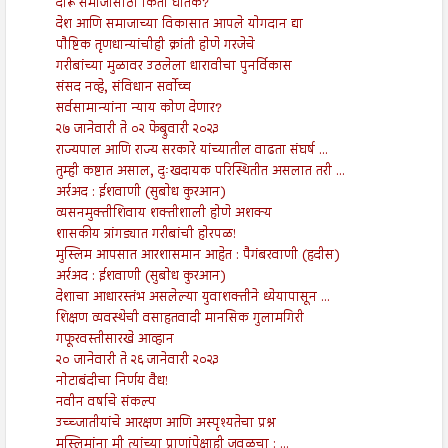
दारू समाजासाठी किती घातक?
देश आणि समाजाच्या विकासात आपले योगदान द्या
पौष्टिक तृणधान्यांचीही क्रांती होणे गरजेचे
गरीबांच्या मुळावर उठलेला धारावीचा पुनर्विकास
संसद नव्हे, संविधान सर्वोच्च
सर्वसामान्यांना न्याय कोण देणार?
२७ जानेवारी ते ०२ फेब्रुवारी २०२३
राज्यपाल आणि राज्य सरकारे यांच्यातील वाढता संघर्ष ...
तुम्ही कष्टात असाल, दुःखदायक परिस्थितीत असलात तरी ...
अर्रअद : ईशवाणी (सुबोध कुरआन)
व्यसनमुक्तीशिवाय शक्तीशाली होणे अशक्य
शासकीय त्रांगड्यात गरीबांची होरपळ!
मुस्लिम आपसात आरशासमान आहेत : पैगंबरवाणी (हदीस)
अर्रअद : ईशवाणी (सुबोध कुरआन)
देशाचा आधारस्तंभ असलेल्या युवाशक्तीने ध्येयापासून ...
शिक्षण व्यवस्थेची वसाहतवादी मानसिक गुलामगिरी
गफूरवस्तीसारखे आव्हान
२० जानेवारी ते २६ जानेवारी २०२३
नोटाबंदीचा निर्णय वैध!
नवीन वर्षाचे संकल्प
उच्च्जातीयांचे आरक्षण आणि अस्पृश्यतेचा प्रश्न
मुस्लिमांना मी त्यांच्या प्राणांपेक्षाही जवळचा : ...