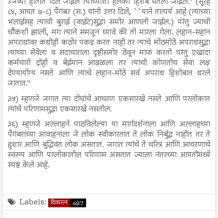
उजव्या हातात दिले जाईल त्याच्याशी हलका हिशेब घेतला जाईल.'' (सूरह
८४, आयत ७-८) पैगंबर (स.) यांनी उत्तर दिले, ``याने तात्पर्य आहे (त्याच्या
भलाईसह त्याची बुराई (वाईट)सुद्धा समोर आणली जाईल.) परंतु ज्याची
चौकशी झाली, मग त्याने समजून घ्यावे की तो मारला गेला. लहान-सहान
अपराधांवर कधीही कठोर पकड करत नाही तर त्याचे मोठमोठे अपराधसुद्धा
त्याच्या सेवेला व सदाचाराला दृष्टीसमोर ठेवून माफ करतो परंतु एखादा
कर्मचारी द्रोही व बेईमान आढळला तर त्याची कोणतीच सेवा लक्ष
देण्यायोग्य नसते आणि त्याचे लहान-मोठे सर्व अपराध हिशोबात धरले
जातात.''
३५) म्हणजे जगात त्या दोघांचे आचरण एकसारखे नसते आणि परलोकात
त्यांचे परिणामसुद्धा एकसारखे नसतील.
३६) म्हणजे अल्लाहने पाठविलेल्या या मार्गदर्शनाला आणि अल्लाहच्या
पैगंबराच्या आवाहनाला जे लोक स्वीकारतात ते लोक निर्बुद्ध नाहीत तर ते
हुशार आणि बुद्धिवंत लोक असतात. जगात त्यांचे ते चरित्र आणि आचरणाचे
स्वरुप आणि परलोकातील परिणाम असतात ज्याला नंतरच्या आयतींमध्ये
स्पष्ट केले आहे.
Labels:
दिव्यरत्न
497