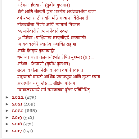
अर्रअद : ईशवाणी (सुबोध कुरआन)
शेती आणि शेतकरी हाच भारतीय अर्थव्यवस्थेचा कणा
वर्ष २०२३ साठी सर्वांत मोठे आव्हान : बेरोजगारी
नोटाबंदीचा निर्णय आणि न्यायाचे निकाल
०६ जानेवारी ते १२ जानेवारी २०२३
31 डिसेंबर : पाश्चिमात्य संस्कृतीपुढे शरणागती!
न्यायव्यवस्थेचे स्वातंत्र्य अबाधित राहू द्या
अखेर देशमुख तुरूंगाबाहेर
धर्माच्या आज्ञापालनासंदर्भात प्रेषित मुहम्मद (स.) ...
अर्रअद : ईशवाणी (सुबोध कुरआन)
सरत्या वर्षाला निरोप व नव्या वर्षाचे स्वागत
ग्राहकांची वाढती आर्थिक फसवणूक आणि सुरक्षा उपाय
आदरणीय येशू ख्रिस्त.... संक्षिप्त परिचय
न्यायालयांमध्ये सर्व समाजांच्या पुरेशा प्रतिनिधित्...
2022
(475)
►
2021
(469)
►
2020
(668)
►
2019
(512)
►
2018
(471)
►
2017
(141)
►