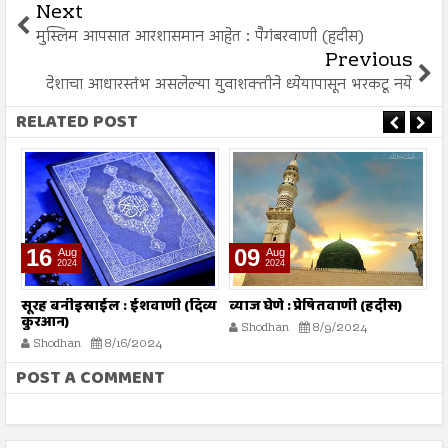
Next
मुस्लिम आपसात आरशासमान आहेत : पैगंबरवाणी (हदीस)
Previous
देशाचा आधारस्तंभ असलेल्या युवाशक्तीने ध्येयापासून भरकटू नये
RELATED POST
16
09
Aug
Aug
2024
2024
तो
सूरह बनीइस्राईल : ईशवाणी (दिव्य
व्याज घेणे : प्रेषितवाणी (हदीस)
म
कुरआन)
प
Shodhan
8/9/2024
Shodhan
8/16/2024
POST A COMMENT