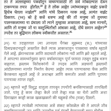
तर ते अल्लाहच्या पकडीतून वाचण्यासाठी ती सर्व मोबदल्यात देऊन
३३
टाकण्यास तयार होतील.
हे ते लोक आहेत ज्यांच्याकडून वाईट प्रकारे
३४
हिशेब घेतला जाईल
आणि यांचे ठिकाण नरक आहे, अत्यंत वाईट
ठिकाण. (१९) बरे हे कसे शक्य आहे की तो मनुष्य जो तुमच्या
पालनकत्र्याच्या या ग्रंथाला जो त्याने तुम्हावर अवतरला आहे, सत्य मानतो,
३५
आणि तो मनुष्य जो या वस्तुस्थितीशी आंधळा आहे, दोघे समान आहेत?
३६
उपदेश तर बुद्धिमान लोकच स्वीकारीत असतात.
३१) या उदाहरणात ज्या ज्ञानाला पैगंबर मुहम्मद (स.) यांच्यावर
दिव्यप्रकटनाद्वारे अवतरित केले त्यास आकाशातून पावसाचा वर्षाव म्हटले
गेले आहे. ईमानधारक आणि सदाचारी लोकांना नदी आणि झरे म्हटले आहे.
ते आपल्या सामर्थ्यानुसार कृपा वर्षावापासून पूर्ण फायदा उठवून तुडुंब भरून
वाहतात. इस्लाम विरोधकांनी जे उपद्रव आणि अडचणी इस्लामी
आंदोलनाच्या मार्गात निर्माण केल्या आहेत त्यास पाण्यावरचा फेस आणि
केरकचरा म्हटले आहे जे अशाश्वत आणि कमजोर असते आणि पुराच्या
पाण्यावर तरंगत राहते.
३२) म्हणजे भट्टी विशुद्ध धातुला तापवून उपयोगी बनविण्यासाठी तापविली
जाते. परंतु हे काम जेव्हा केले जाते तेव्हा मळ वर येतो आणि अशा
दिमाखात काही काळ खळखळतो की चहुकडे तोच (मळ) दिसतो.
३३) म्हणजे त्यावेळी त्यांच्यावर असे संकट कोसळेल की ते आपले जीव