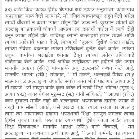
वाचविण्यासाठी जग आणि जगातील सर्व संपत्ती देण्यासाठी तयार होतील.
३४) वाईट किंवा कडक हिशेब घेण्याचा अर्थ म्हणजे मनुष्याच्या कोणत्याच
अपराधाला माफ केले जाऊ नये. जी उणिव त्याच्याकडून राहून गेली असेल
त्याची चौकशी न करता त्याला सोडून दिले जाऊ नये. कुरआन सांगतो की
अल्लाह या प्रकारची चौकशी आपल्या त्या दासांशी करील जे त्याचे द्रोही
बनून जगात राहिले होते. याविरुद्ध ज्यांनी अल्लाहशी ईमान राखले आणि
त्याच्या आदेशांचे पालन केले, त्यांच्याशी `हलका हिशेब' घेतला जाईल,
त्यांच्या सेवेच्या बदल्यात त्यांच्या उणिवांकडे दुर्लक्ष केले जाईल. त्यांच्या
एकूण कर्माच्या भलाईला ध्यानात ठेवून त्यांच्या अनेक उणिवांकडे
डोळेझाक केले जाईल. याचे अधिक स्पष्टीकरण त्या हदीसने होते ज्यास
माननीय आएशा (रजि.) यांच्यातर्फे अबू दाऊदमध्ये कथन केले आहे.
माननीय आएशा (रजि.) सांगतात, ``मी म्हटले, अल्लाहचे पैगंबर (स.)!
माझ्याजवळ अल्लाहच्या ग्रंथातील सर्वात जास्त भीती घालणारी आयत आहे
ती म्हणजे `जो माणूस वाईट कृत्य करेल तो त्याची शिक्षा भोगेल.' (सूरह ४,
आयत १२३) यावर पैगंबर मुहम्मद (स.) यांनी सांगितले, ``आएशा (रजि.)
काय तुम्हाला माहीत नाही की अल्लाहच्या आज्ञापालक दासांना जगात जे
काही कष्ट सोसावे लागते, जसे एखादा काटा त्याला रुतला तर अल्लाह
त्यास त्या माणसाच्या एखाद्या अपराधाची शिक्षा समजून जगातच त्याचा
हिशेब चुकता करतो. परलोकात ज्याच्याशी हिशेब घेतला जाईल त्याला
शिक्षा मिळणारच.'' माननीय आएशा (रजि.) यांनी विचारले, ` मग
अल्लाहच्या या कथनाचा अर्थ काय आहे, ``ज्याचे कर्मनोंद पत्र त्याच्या