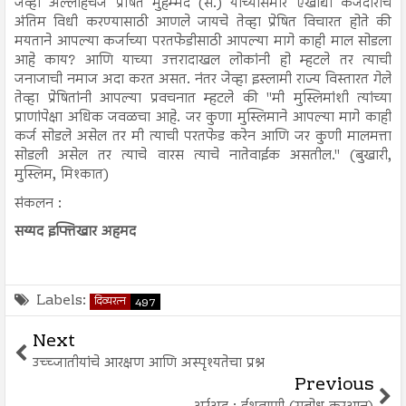
जेव्हा अल्लाहचजे प्रेषित मुहम्मद (स.) यांच्यासमोर एखाद्या कर्जदाराचे
अंतिम विधी करण्यासाठी आणले जायचे तेव्हा प्रेषित विचारत होते की
मयताने आपल्या कर्जाच्या परतफेडीसाठी आपल्या मागे काही माल सोडला
आहे काय? आणि याच्या उत्तरादाखल लोकांनी हो म्हटले तर त्याची
जनाजाची नमाज अदा करत असत. नंतर जेव्हा इस्लामी राज्य विस्तारत गेले
तेव्हा प्रेषितांनी आपल्या प्रवचनात म्हटले की "मी मुस्लिमांशी त्यांच्या
प्राणांपेक्षा अधिक जवळचा आहे. जर कुणा मुस्लिमाने आपल्या मागे काही
कर्ज सोडले असेल तर मी त्याची परतफेड करेन आणि जर कुणी मालमत्ता
सोडली असेल तर त्याचे वारस त्याचे नातेवाईक असतील." (बुखारी,
मुस्लिम, मिश्कात)
संकलन :
सय्यद इफ्तिखार अहमद
Labels:
दिव्यरत्न
497
Next
उच्च्जातीयांचे आरक्षण आणि अस्पृश्यतेचा प्रश्न
Previous