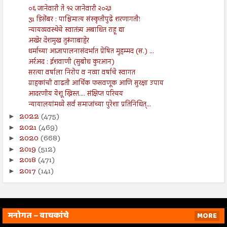
०६ जानेवारी ते १२ जानेवारी २०२३
31 डिसेंबर : पाश्चिमात्य संस्कृतीपुढे शरणागती!
न्यायव्यवस्थेचे स्वातंत्र्य अबाधित राहू द्या
अखेर देशमुख तुरूंगाबाहेर
धर्माच्या आज्ञापालनासंदर्भात प्रेषित मुहम्मद (स.) ...
अर्रअद : ईशवाणी (सुबोध कुरआन)
सरत्या वर्षाला निरोप व नव्या वर्षाचे स्वागत
ग्राहकांची वाढती आर्थिक फसवणूक आणि सुरक्षा उपाय
आदरणीय येशू ख्रिस्त.... संक्षिप्त परिचय
न्यायालयांमध्ये सर्व समाजांच्या पुरेशा प्रतिनिधित्...
2022
(475)
►
2021
(469)
►
2020
(668)
►
2019
(512)
►
2018
(471)
►
2017
(141)
►
मनोगत – वाचकांचे
MORE