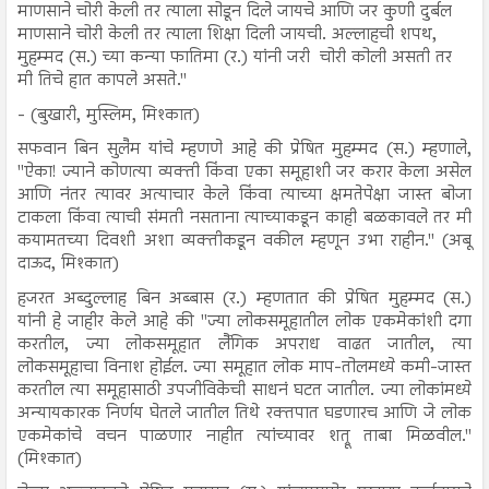
माणसाने चोरी केली तर त्याला सोडून दिले जायचे आणि जर कुणी दुर्बल
माणसाने चोरी केली तर त्याला शिक्षा दिली जायची. अल्लाहची शपथ,
मुहम्मद (स.) च्या कन्या फातिमा (र.) यांनी जरी चोरी कोली असती तर
मी तिचे हात कापले असते."
- (बुखारी, मुस्लिम, मिश्कात)
सफवान बिन सुलैम यांचे म्हणणे आहे की प्रेषित मुहम्मद (स.) म्हणाले,
"ऐका! ज्याने कोणत्या व्यक्ती किंवा एका समूहाशी जर करार केला असेल
आणि नंतर त्यावर अत्याचार केले किंवा त्याच्या क्षमतेपेक्षा जास्त बोजा
टाकला किंवा त्याची संमती नसताना त्याच्याकडून काही बळकावले तर मी
कयामतच्या दिवशी अशा व्यक्तीकडून वकील म्हणून उभा राहीन." (अबू
दाऊद, मिश्कात)
हजरत अब्दुल्लाह बिन अब्बास (र.) म्हणतात की प्रेषित मुहम्मद (स.)
यांनी हे जाहीर केले आहे की "ज्या लोकसमूहातील लोक एकमेकांशी दगा
करतील, ज्या लोकसमूहात लैंगिक अपराध वाढत जातील, त्या
लोकसमूहाचा विनाश होईल. ज्या समूहात लोक माप-तोलमध्ये कमी-जास्त
करतील त्या समूहासाठी उपजीविकेची साधनं घटत जातील. ज्या लोकांमध्ये
अन्यायकारक निर्णय घेतले जातील तिथे रक्तपात घडणारच आणि जे लोक
एकमेकांचे वचन पाळणार नाहीत त्यांच्यावर शत्रू ताबा मिळवील."
(मिश्कात)