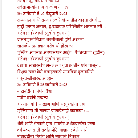
संसद नव्हे, संविधान सर्वोच्च
सर्वसामान्यांना न्याय कोण देणार?
२७ जानेवारी ते ०२ फेब्रुवारी २०२३
राज्यपाल आणि राज्य सरकारे यांच्यातील वाढता संघर्ष ...
तुम्ही कष्टात असाल, दुःखदायक परिस्थितीत असलात तरी ...
अर्रअद : ईशवाणी (सुबोध कुरआन)
व्यसनमुक्तीशिवाय शक्तीशाली होणे अशक्य
शासकीय त्रांगड्यात गरीबांची होरपळ!
मुस्लिम आपसात आरशासमान आहेत : पैगंबरवाणी (हदीस)
अर्रअद : ईशवाणी (सुबोध कुरआन)
देशाचा आधारस्तंभ असलेल्या युवाशक्तीने ध्येयापासून ...
शिक्षण व्यवस्थेची वसाहतवादी मानसिक गुलामगिरी
गफूरवस्तीसारखे आव्हान
२० जानेवारी ते २६ जानेवारी २०२३
नोटाबंदीचा निर्णय वैध!
नवीन वर्षाचे संकल्प
उच्च्जातीयांचे आरक्षण आणि अस्पृश्यतेचा प्रश्न
मुस्लिमांना मी त्यांच्या प्राणांपेक्षाही जवळचा : ...
अर्रअद : ईशवाणी (सुबोध कुरआन)
शेती आणि शेतकरी हाच भारतीय अर्थव्यवस्थेचा कणा
वर्ष २०२३ साठी सर्वांत मोठे आव्हान : बेरोजगारी
नोटाबंदीचा निर्णय आणि न्यायाचे निकाल