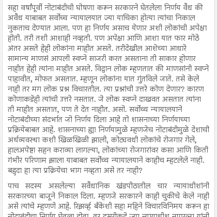
सहा वर्षांपूर्वी नोटाबंदीची घोषणा करून सरकारने घेतलेला निर्णय वैध की
अवैध याबाबत सर्वोच्च न्यायालयात ज्या याचिका होत्या त्यांचा निकाल
नुकताच देण्यात आला. पण हा निर्णय असाच येणार अशी लोकांची अपेक्षा
होती. तरी तशी आशाही नव्हती. पण अपेक्षा आणि आशा यात फार मोठे
अंतर असते हेही लोकांना माहीत असते. तरीदेखील आशेच्या आधारे
सामान्य माणसं आपली स्वप्ने साजरी करत असताना ती साकार होणार
नाहीत हेही त्यांना माहीत असते. विद्वान लोक म्हणतात की माणसांनी स्वप्ने
पाहावीत, मोफत असतात. म्हणून लोकांना यात गुंतविले जाते. तसे केले
नाही तर मग लोक प्रश्न विचारतील. त्या प्रश्नांची उत्तरे कोण देणार? कारण
कोणाकडेही त्यांची उत्तरे नसतात. जे लोक स्वप्ने दाखवत असतात त्यांना
ती माहीत असतात, पण ते देत नाहीत. असो. सर्वोच्च न्यायालयाने
नोटाबंदीच्या संदर्भात जो निर्णय दिला आहे तो शासनाच्या निर्णयाच्या
प्रक्रियेबाबत आहे. शासनाच्या ह्या निर्णयामुळे म्हणजेच नोटाबंदीमुळे देशाची
अर्थव्यवस्था कशी खिळखिळी झाली, कोट्यवधी लोकांचे रोजगार गेले,
हालअपेष्टा सहन कराव्या लागल्या, लोकांच्या रोजगारांवर कसा आणि किती
गंभीर परिणाम झाला याबाबत सर्वोच्च न्यायालयाने काहीच म्हटलेले नाही.
बहुदा हा त्या प्रक्रियेचा भाग नव्हता असे तर नाही?
पाच सदस्य असलेल्या सवैधानिक खंडपीठातील चार न्यायाधीशांनी
सरकारच्या बाजूने निकाल दिला. म्हणजे सरकारने काही चुकीचे केले नाही
असे त्यांचे म्हणणे आहे. रिझर्व्ह बँकेशी सहा महिने विचारविनिमय करून हा
नोटाबंदीचा निर्णय घेतला होता, तर दुसरीकडे ज्या न्यायाधीश नागरत्ना यांनी