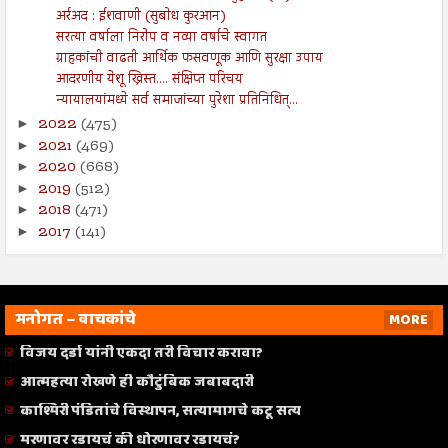
अर्रअद : ईशवाणी (सुबोध कुरआन)
सरत्या वर्षाला निरोप व नव्या वर्षाचे स्वागत
ग्राहकांची वाढती आर्थिक फसवणूक आणि सुरक्षा उपाय
आदरणीय येशू ख्रिस्त.... संक्षिप्त परिचय
न्यायालयांमध्ये सर्व समाजांच्या पुरेशा प्रतिनिधित्...
2022
(475)
►
2021
(469)
►
2020
(668)
►
2019
(512)
►
2018
(471)
►
2017
(141)
►
मनोगत – वाचकांचे
MORE
विजय दर्डा यांनी एकदा तरी विचार करावा?
आत्महत्या रोखणे ही कौटुंबिक जबाबदारी
काश्मिरी पंडितांचे विस्थापन, सत्यामागचे कटू सत्य
मरणावर रडायचं की धोरणावर रडायचं?