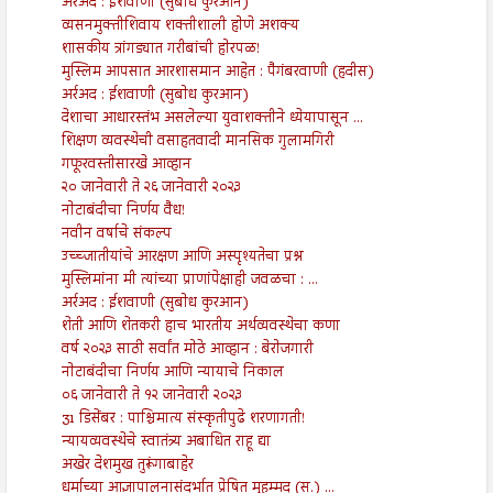
अर्रअद : ईशवाणी (सुबोध कुरआन)
व्यसनमुक्तीशिवाय शक्तीशाली होणे अशक्य
शासकीय त्रांगड्यात गरीबांची होरपळ!
मुस्लिम आपसात आरशासमान आहेत : पैगंबरवाणी (हदीस)
अर्रअद : ईशवाणी (सुबोध कुरआन)
देशाचा आधारस्तंभ असलेल्या युवाशक्तीने ध्येयापासून ...
शिक्षण व्यवस्थेची वसाहतवादी मानसिक गुलामगिरी
गफूरवस्तीसारखे आव्हान
२० जानेवारी ते २६ जानेवारी २०२३
नोटाबंदीचा निर्णय वैध!
नवीन वर्षाचे संकल्प
उच्च्जातीयांचे आरक्षण आणि अस्पृश्यतेचा प्रश्न
मुस्लिमांना मी त्यांच्या प्राणांपेक्षाही जवळचा : ...
अर्रअद : ईशवाणी (सुबोध कुरआन)
शेती आणि शेतकरी हाच भारतीय अर्थव्यवस्थेचा कणा
वर्ष २०२३ साठी सर्वांत मोठे आव्हान : बेरोजगारी
नोटाबंदीचा निर्णय आणि न्यायाचे निकाल
०६ जानेवारी ते १२ जानेवारी २०२३
31 डिसेंबर : पाश्चिमात्य संस्कृतीपुढे शरणागती!
न्यायव्यवस्थेचे स्वातंत्र्य अबाधित राहू द्या
अखेर देशमुख तुरूंगाबाहेर
धर्माच्या आज्ञापालनासंदर्भात प्रेषित मुहम्मद (स.) ...