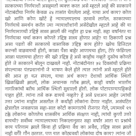
सरकारच्या निर्णयाशी असहमती व्यक्त करत असे म्हटले आहे की सरकारने
नोटाबंदीचा निर्णय केवळ २४ तासांत घेतलेला आहे. याचा अर्थ काय? कोण
खरे आणि कोण खोटे हे न्यायालयालाच ठरवावे लागेल. सरकारच्या
निर्णयाचे समर्थन करीत ज्या न्यायाधीशांनी असेदेखील म्हटले आहे की या
निर्णयामागची उद्दिष्टे साध्य झाली की नाहीत हा प्रश्न नाही. सहा वर्षांनंतर या
निर्णयावर चर्चा करून कोणते उद्दिष्ट साध्य होणार आहे? या ठिकाणी प्रश्न
असा पडतो की सरकारचे वास्तविक उद्दिष्ट काय होते? खरेच डिजिटल
करन्सी वाढवायची होती, काळा पैसा बाहेर आणायचा होता, टेर्रर फंडिंगला
आळा घालायचा होता? की खरे उद्दिष्ट हे असे काहीच नव्हते दुसरेच कोणते
होते जे सरकारने बोलून दाखवले नाही. नोटाबंदीनंतर ५२ दिवसांची प्रक्रिया
संपल्यावर पंतप्रधानांनी जे भाषण केले होते त्यात त्यांनी असे म्हटले होते
की आज हा यज्ञ संपला, याचा अर्थ काय? देशाची आर्थिक स्थिती
खिळखिळी झाली, लोक अचानक गरीब झाले, काही वर्षांत भारतीय
नागरिकांची बरीच आर्थिक स्थिती सुधारली होती. लोक पोटापाण्यापहिकडे
पाहत होते. त्यांना तसे करू द्यायचे नव्हते? हे असे प्रशअन आहेत ज्यांची
उत्तर ज्यांना माहीत असतील ते कधीही लोकांना देणार नाहीत. असंघटित
क्षेत्रातील जवळपास सहा-सात कोटी कामगारांचे रोजगार गेले, ज्यामध्ये ९१
टक्के लोकांना कोणतेच शासकीय आर्थिक संरक्षण नाही, त्यांची कुणी उत्तरे
द्यायची? सर्वोच्च न्यायालयाच्या निकालानुसार सहा वर्षांत आता या प्रश्नांचे
काय परिणाम झाले किंवा ही प्रक्रिया वैध का अवैध, उद्दिष्ट साध्य झाले
नाही वगैरे गौन ठरतात. पण यात कोट्यवधी लोकांचा दोष काय? त्यांना जी