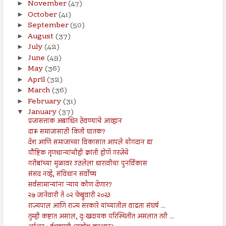
November
(47)
►
October
(41)
►
September
(50)
►
August
(37)
►
July
(42)
►
June
(49)
►
May
(36)
►
April
(32)
►
March
(36)
►
February
(31)
►
January
(37)
▼
प्रजासत्ताक अबाधित ठेवण्याचे आव्हान
दारू समाजासाठी किती घातक?
देश आणि समाजाच्या विकासात आपले योगदान द्या
पौष्टिक तृणधान्यांचीही क्रांती होणे गरजेचे
गरीबांच्या मुळावर उठलेला धारावीचा पुनर्विकास
संसद नव्हे, संविधान सर्वोच्च
सर्वसामान्यांना न्याय कोण देणार?
२७ जानेवारी ते ०२ फेब्रुवारी २०२३
राज्यपाल आणि राज्य सरकारे यांच्यातील वाढता संघर्ष ...
तुम्ही कष्टात असाल, दुःखदायक परिस्थितीत असलात तरी ...