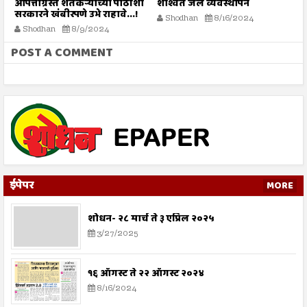
या
आपत्तीग्रस्त शेतकऱ्यांच्या पाठीशी
शाश्वत जल व्यवस्थापन
मृ
ो?
सरकारने खंबीरपणे उभे राहावे...!
Shodhan
8/16/2024
Shodhan
8/9/2024
POST A COMMENT
ईपेपर
MORE
शोधन- २८ मार्च ते ३ एप्रिल २०२५
3/27/2025
१६ ऑगस्ट ते २२ ऑगस्ट २०२४
8/16/2024