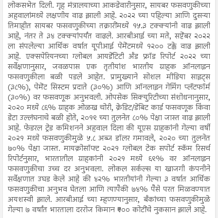
लोकसभेत दिली. गृह मंत्रालयाच्या आकडेवारीनुसार, सायबर फसवणुकीच्या
अहवालांमध्ये लक्षणीय वाढ झाली आहे. २०२२ च्या पहिल्या आणि दुसऱ्या
तिमाहीत सायबर फसवणुकीच्या तक्रारींमध्ये १५.३ टक्क्यांनी वाढ झाली
आहे, नंतर ते ३४ टक्क्यांपर्यंत वाढले. आरबीआई च्या मते, सप्टेंबर २०२२
ला संपलेल्या आर्थिक वर्षात यूपीआई पेमेंटमध्ये १२०० टक्के वाढ झाली
आहे. एक्सपेरियनच्या ग्लोबल आयडेंटिटी अँड फ्रॉड रिपोर्ट २०२२ च्या
सर्वेक्षणानुसार, जवळपास एक तृतीयांश भारतीय ग्राहक ऑनलाइन
फसवणुकीला बळी पडले आहेत. प्रामुख्याने सोशल मीडिया साइट्स
(३८%), पेमेंट सिस्टम प्रदाते (३०%) आणि ऑनलाइन गेमिंग प्लॅटफॉर्म
(३०%) वर फसवणूक अनुभवली. ओपसेक सिक्युरिटीच्या संशोधनानुसार,
२०२० मध्ये ८६% ग्राहक ओळख चोरी, क्रेडिट/डेबिट कार्ड फसवणूक किंवा
डेटा उल्लंघनाचे बळी होते, २०१९ च्या तुलनेत ८०% पेक्षा जास्त वाढ झाली
आहे. फेडरल ट्रेड कमिशनने अहवाल दिला की यूएस ग्राहकांनी गेल्या वर्षी
२०२१ मध्ये फसवणुकीमुळे ५.८ अब्ज डॉलर गमावले, २०२० च्या तुलनेत
७०% पेक्षा जास्त. मायक्रोसॉफ्ट २०२१ ग्लोबल टेक सपोर्ट स्कॅम रिसर्च
रिपोर्टनुसार, भारतातील ग्राहकांनी २०२१ मध्ये ६९% वर ऑनलाइन
फसवणुकीचा उच्च दर अनुभवला. लोकल सर्कल्स या खाजगी कंपनीने
सर्वेक्षणात उघड केले आहे की ४२% भारतीयांनी गेल्या ३ वर्षात आर्थिक
फसवणुकीचा अनुभव घेतला आणि त्यापैकी ७४% पैसे परत मिळवण्यात
अयशस्वी झाले. आरबीआई च्या म्हणण्यानुसार, बँकांच्या फसवणुकीमुळे
गेल्या ७ वर्षांत भारताला दररोज किमान ₹१०० कोटींचे नुकसान झाले आहे.