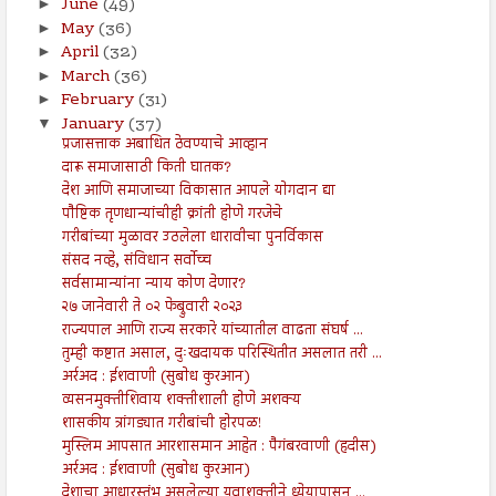
June
(49)
►
May
(36)
►
April
(32)
►
March
(36)
►
February
(31)
►
January
(37)
▼
प्रजासत्ताक अबाधित ठेवण्याचे आव्हान
दारू समाजासाठी किती घातक?
देश आणि समाजाच्या विकासात आपले योगदान द्या
पौष्टिक तृणधान्यांचीही क्रांती होणे गरजेचे
गरीबांच्या मुळावर उठलेला धारावीचा पुनर्विकास
संसद नव्हे, संविधान सर्वोच्च
सर्वसामान्यांना न्याय कोण देणार?
२७ जानेवारी ते ०२ फेब्रुवारी २०२३
राज्यपाल आणि राज्य सरकारे यांच्यातील वाढता संघर्ष ...
तुम्ही कष्टात असाल, दुःखदायक परिस्थितीत असलात तरी ...
अर्रअद : ईशवाणी (सुबोध कुरआन)
व्यसनमुक्तीशिवाय शक्तीशाली होणे अशक्य
शासकीय त्रांगड्यात गरीबांची होरपळ!
मुस्लिम आपसात आरशासमान आहेत : पैगंबरवाणी (हदीस)
अर्रअद : ईशवाणी (सुबोध कुरआन)
देशाचा आधारस्तंभ असलेल्या युवाशक्तीने ध्येयापासून ...