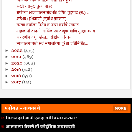
न्यायव्यवस्थेचे स्वातंत्र्य अबाधित राहू द्या
अखेर देशमुख तुरूंगाबाहेर
धर्माच्या आज्ञापालनासंदर्भात प्रेषित मुहम्मद (स.) ...
अर्रअद : ईशवाणी (सुबोध कुरआन)
सरत्या वर्षाला निरोप व नव्या वर्षाचे स्वागत
ग्राहकांची वाढती आर्थिक फसवणूक आणि सुरक्षा उपाय
आदरणीय येशू ख्रिस्त.... संक्षिप्त परिचय
न्यायालयांमध्ये सर्व समाजांच्या पुरेशा प्रतिनिधित्...
2022
(475)
►
2021
(469)
►
2020
(668)
►
2019
(512)
►
2018
(471)
►
2017
(141)
►
मनोगत – वाचकांचे
MORE
विजय दर्डा यांनी एकदा तरी विचार करावा?
आत्महत्या रोखणे ही कौटुंबिक जबाबदारी