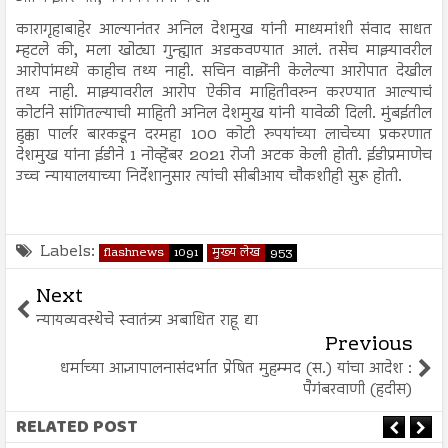
कारागृहाबाहेर आल्यानंतर अनिल देशमुख यांनी माध्यमांशी संवाद साधत
म्हटले की, मला खोट्या गुन्ह्यात अडकवण्यात आलं. तसेच माझ्यावरील
आरोपांमध्ये काहीच तथ्य नाही. सचिन वाझेंनी केलेल्या आरोपात देखील
तथ्य नाही. माझ्यावरील आरोप ऐकीव माहितीवरुन करण्यात आल्याचं
कोर्टाने सांगितल्याची माहिती अनिल देशमुख यांनी यावेळी दिली. मुंबईतील
हुक्का पार्लर बारकडून दरमहा 100 कोटी रुपयांच्या लाचेच्या प्रकरणात
देशमुख यांना ईडीने 1 नोव्हेंबर 2021 रोजी अटक केली होती. ईडीप्रमाणेच
उच्च न्यायालयाच्या निर्देशानुसार त्यांची सीबीआय चौकशीही सुरू होती.
Labels:
flashnews
1091
मुख्य लेख
953
Next
न्यायव्यवस्थेचे स्वातंत्र्य अबाधित राहू द्या
Previous
धर्माच्या आज्ञापालनासंदर्भात प्रेषित मुहम्मद (स.) यांचा आदेश :
पैगंबरवाणी (हदीस)
RELATED POST