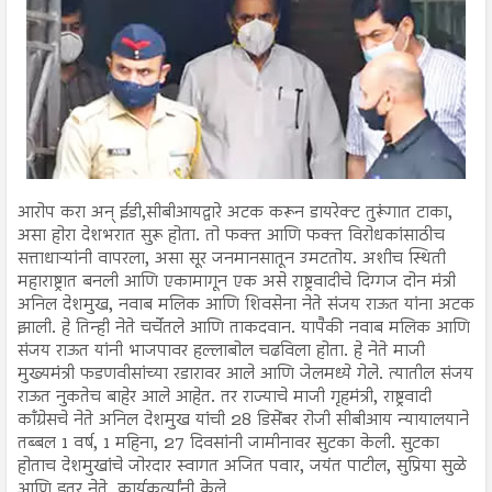
आरोप करा अन् ईडी,सीबीआयद्वारे अटक करून डायरेक्ट तुरूंगात टाका,
असा होरा देशभरात सुरू होता. तो फक्त आणि फक्त विरोधकांसाठीच
सत्ताधाऱ्यांनी वापरला, असा सूर जनमानसातून उमटतोय. अशीच स्थिती
महाराष्ट्रात बनली आणि एकामागून एक असे राष्ट्रवादीचे दिग्गज दोन मंत्री
अनिल देशमुख, नवाब मलिक आणि शिवसेना नेते संजय राऊत यांना अटक
झाली. हे तिन्ही नेते चर्चेतले आणि ताकदवान. यापैकी नवाब मलिक आणि
संजय राऊत यांनी भाजपावर हल्लाबोल चढविला होता. हे नेते माजी
मुख्यमंत्री फडणवीसांच्या रडारावर आले आणि जेलमध्ये गेले. त्यातील संजय
राऊत नुकतेच बाहेर आले आहेत. तर राज्याचे माजी गृहमंत्री, राष्ट्रवादी
काँग्रेसचे नेते अनिल देशमुख यांची 28 डिसेंबर रोजी सीबीआय न्यायालयाने
तब्बल 1 वर्ष, 1 महिना, 27 दिवसांनी जामीनावर सुटका केली. सुटका
होताच देशमुखांचे जोरदार स्वागत अजित पवार, जयंत पाटील, सुप्रिया सुळे
आणि इतर नेते, कार्यकर्त्यांनी केले.