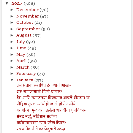
2023
(508)
▼
December
(70)
►
November
(47)
►
October
(41)
►
September
(50)
►
August
(37)
►
July
(42)
►
June
(49)
►
May
(36)
►
April
(32)
►
March
(36)
►
February
(31)
►
January
(37)
▼
प्रजासत्ताक अबाधित ठेवण्याचे आव्हान
दारू समाजासाठी किती घातक?
देश आणि समाजाच्या विकासात आपले योगदान द्या
पौष्टिक तृणधान्यांचीही क्रांती होणे गरजेचे
गरीबांच्या मुळावर उठलेला धारावीचा पुनर्विकास
संसद नव्हे, संविधान सर्वोच्च
सर्वसामान्यांना न्याय कोण देणार?
२७ जानेवारी ते ०२ फेब्रुवारी २०२३