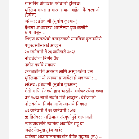
शासकीय त्रांगड्यात गरीबांची होरपळ!
मुस्लिम आपसात आरशासमान आहेत : पैगंबरवाणी
(हदीस)
अर्रअद : ईशवाणी (सुबोध कुरआन)
देशाचा आधारस्तंभ असलेल्या युवाशक्तीने
ध्येयापासून ...
शिक्षण व्यवस्थेची वसाहतवादी मानसिक गुलामगिरी
गफूरवस्तीसारखे आव्हान
२० जानेवारी ते २६ जानेवारी २०२३
नोटाबंदीचा निर्णय वैध!
नवीन वर्षाचे संकल्प
उच्च्जातीयांचे आरक्षण आणि अस्पृश्यतेचा प्रश्न
मुस्लिमांना मी त्यांच्या प्राणांपेक्षाही जवळचा : ...
अर्रअद : ईशवाणी (सुबोध कुरआन)
शेती आणि शेतकरी हाच भारतीय अर्थव्यवस्थेचा कणा
वर्ष २०२३ साठी सर्वांत मोठे आव्हान : बेरोजगारी
नोटाबंदीचा निर्णय आणि न्यायाचे निकाल
०६ जानेवारी ते १२ जानेवारी २०२३
31 डिसेंबर : पाश्चिमात्य संस्कृतीपुढे शरणागती!
न्यायव्यवस्थेचे स्वातंत्र्य अबाधित राहू द्या
अखेर देशमुख तुरूंगाबाहेर
धर्माच्या आज्ञापालनासंदर्भात प्रेषित मुहम्मद (स.) ...