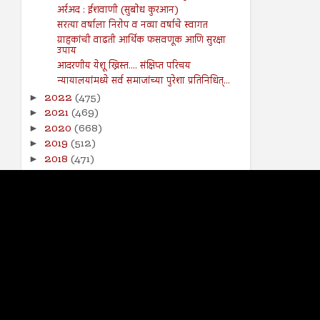
अर्रअद : ईशवाणी (सुबोध कुरआन)
सरत्या वर्षाला निरोप व नव्या वर्षाचे स्वागत
ग्राहकांची वाढती आर्थिक फसवणूक आणि सुरक्षा
उपाय
आदरणीय येशू ख्रिस्त.... संक्षिप्त परिचय
न्यायालयांमध्ये सर्व समाजांच्या पुरेशा प्रतिनिधित्...
2022
(475)
►
2021
(469)
►
2020
(668)
►
2019
(512)
►
2018
(471)
►
2017
(141)
►