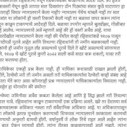
रवस्तीतील रहिवाशांना तेथून तडकाफडकी काढण्याचे आदेश दिले. ५० हजार
वस्ती येथून कुठे जाणार सात दिवसांत? दोन पिठ्यांचा संसार कुठे थाटणार? हा
ताही विचार न्यायालयाने केला नाही? न्यायालय येथेच थांबले नाही तर सात
सांत या लोकांनी ही वस्ती रिकामी केली नाही तर बळाचा वापर करून त्यांना
ून काढून टाकण्याचे आदेशही दिले. बळाचा उपयोग म्हणजे बुलडोझर, गोळीबार
हे आलेच. न्यायालयाचे असे म्हणणे आहे की ही वस्ती अवैध आहे. याचा
ारदेखील न्यायालयाने केला नाही की येथील काही रहिवाशांकडे १९०७ पासून
दोपत्री पुरावे आहेत आणि तिथल्या रहिवाशांनी ती जमीन बळकावली नाही.
ांनी ही जमीन नुजूल लँड असल्याचे पुरावे दिले ते खोटे असल्याचे सांगण्यात
. १९०७ चे खोटे पुरावे कुणी २०२२ साली कसे सादर करू शकतो, यावर तरी
ार करायचा होता.
याचिकेवर एकही प्रश्न केला नाही. ही याचिका कशासाठी दाखल झाली होती,
ोते, रेल्वेची जरी ती जमीन असली तरी याचिकाकर्त्याचा रेल्वेशी काही संबंध आहे
ेते का? असा कोणताही प्रश्न न्यायालयाने याचिकाकर्त्याला विचारला नाही.
 आहेत हा योगायोग की संयोग?
ेल्वेच्या जमिनीवर अवैध कबजा केलेला आहे आणि हे सिद्ध झाले तरी तिथल्या
ात यावे. रहिवाशांना काढून टाकण्याची एक प्रक्रिया असते. खरे तर देशाच्या सर्व
ी कायद्यात्मक अधिकार नसला तरी संवैधानिक अधिकार आहे. या अधिकारापासून
या लोकांचे इतरत्र पुनर्वसन करण्याची शिफारस न्यायालयाने सरकारला करायची
हण्याची अनुमती द्यायची होती. वर्षानुवर्षे जे लोक तिथे राहत आले आहेत त्यांना
ाजू ऐकून घ्यायची होती. त्यांना रीतसर कळवण्यातही आले नव्हते. त्यांना