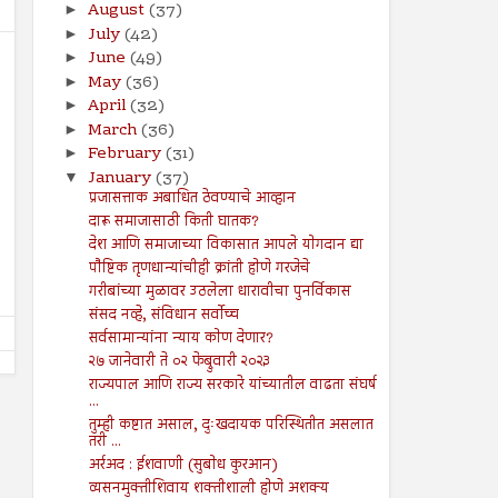
August
(37)
►
July
(42)
►
June
(49)
►
May
(36)
►
April
(32)
►
March
(36)
►
February
(31)
►
09
16
Aug
Aug
January
(37)
2024
2024
▼
प्रजासत्ताक अबाधित ठेवण्याचे आव्हान
मुहम्मद यूनुस धगधगत्या बांग्लादेशाची धुरा
स्वतंत्र भारताला नैतिक पारतंत्राचे
दारू समाजासाठी किती घातक?
सांभाळणार!
देश आणि समाजाच्या विकासात आपले योगदान द्या
Shodhan
8/16/2024
Shodhan
8/9/2024
पौष्टिक तृणधान्यांचीही क्रांती होणे गरजेचे
गरीबांच्या मुळावर उठलेला धारावीचा पुनर्विकास
संसद नव्हे, संविधान सर्वोच्च
सर्वसामान्यांना न्याय कोण देणार?
२७ जानेवारी ते ०२ फेब्रुवारी २०२३
राज्यपाल आणि राज्य सरकारे यांच्यातील वाढता संघर्ष
...
तुम्ही कष्टात असाल, दुःखदायक परिस्थितीत असलात
तरी ...
अर्रअद : ईशवाणी (सुबोध कुरआन)
व्यसनमुक्तीशिवाय शक्तीशाली होणे अशक्य