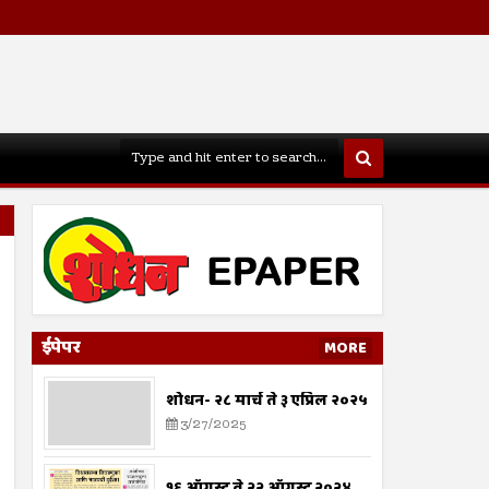
ईपेपर
MORE
शोधन- २८ मार्च ते ३ एप्रिल २०२५
3/27/2025
१६ ऑगस्ट ते २२ ऑगस्ट २०२४