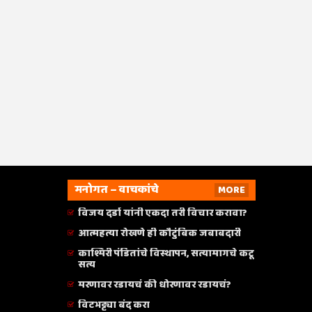
मनोगत – वाचकांचे
MORE
विजय दर्डा यांनी एकदा तरी विचार करावा?
आत्महत्या रोखणे ही कौटुंबिक जबाबदारी
काश्मिरी पंडितांचे विस्थापन, सत्यामागचे कटू
सत्य
मरणावर रडायचं की धोरणावर रडायचं?
विटभट्ट्या बंद करा