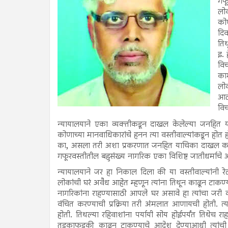
गफू
लोक
कोण
दिव
तिथ
इ. 
विच
काग
लोक
आले
विच
न्यायालयाने एका व्यक्तीकडून दाखल केलेल्या जनहित 
कोणाच्या मानवाधिकारांचे हनन त्या वस्तीवाल्यांकडून होत ह
का, असला तरी अशा प्रकरणात जनहित याचिका दाखल करता य
गफूरवस्तीतील बहुसंख्य नागरिक एका विशिष्ट जातीधर्माचे
न्यायालयाने जर हा निकाल दिला की या वस्तीवाल्यांनी र
लोकांची घरं अवैध आहेत म्हणून त्यांना तिथून काढून टाकण्य
नागरिकांना राहण्यासाठी आपले घर असावे हा त्यांचा जर
वंचित करण्याची प्रक्रिया तरी अंमलात आणायची होती. त्
होती. तिथल्या रहिवाशांना पर्यायी सोय होईपर्यंत तिथेच रा
तडकाफडकी काढून टाकण्याचे आदेश देण्याआधी त्यांची ब