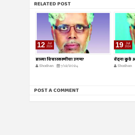
RELATED POST
19
26
Jul
Jul
2024
2024
गम?
वेदना कुठे आणि लक्षण कुठे?
सर्व स्रोतां
Shodhan
7/19/2024
Shodhan
POST A COMMENT