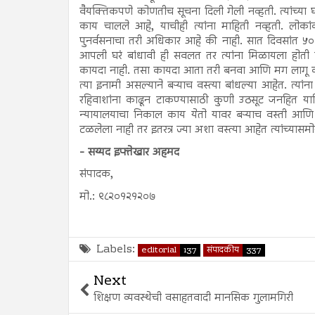
वैयक्तिकपणे कोणतीच सूचना दिली गेली नव्हती. त्यांच्या 
काय चालले आहे, याचीही त्यांना माहिती नव्हती. लोकांक
पुनर्वसनाचा तरी अधिकार आहे की नाही. सात दिवसांत 
आपली घरं बांधावी ही सवलत तर त्यांना मिळायला होती
कायदा नाही. तसा कायदा आता तरी बनवा आणि मग लागू क
त्या इनामी असल्याने बऱ्याच वस्त्या बांधल्या आहेत. त्या
रहिवाशांना काढून टाकण्यासाठी कुणी उठसूट जनहित या
न्यायालयाचा निकाल काय येतो यावर बऱ्याच वस्ती आणि 
टळलेला नाही तर इतरत्र ज्या अशा वस्त्या आहेत त्यांच्यास
- सय्यद इफ्तेखार अहमद
संपादक,
मो.: ९८२०१२१२०७
Labels:
editorial
137
संपादकीय
337
Next
शिक्षण व्यवस्थेची वसाहतवादी मानसिक गुलामगिरी