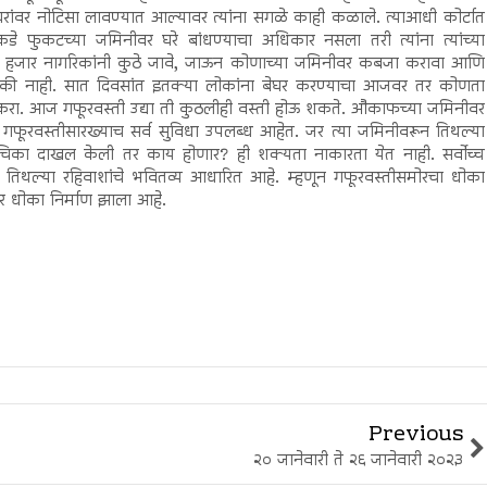
घरांवर नोटिसा लावण्यात आल्यावर त्यांना सगळे काही कळाले. त्याआधी कोर्टात
डे फुकटच्या जमिनीवर घरे बांधण्याचा अधिकार नसला तरी त्यांना त्यांच्या
५० हजार नागरिकांनी कुठे जावे, जाऊन कोणाच्या जमिनीवर कबजा करावा आणि
 की नाही. सात दिवसांत इतक्या लोकांना बेघर करण्याचा आजवर तर कोणता
रा. आज गफूरवस्ती उद्या ती कुठलीही वस्ती होऊ शकते. औकाफच्या जमिनीवर
ंना गफूरवस्तीसारख्याच सर्व सुविधा उपलब्ध आहेत. जर त्या जमिनीवरून तिथल्या
चिका दाखल केली तर काय होणार? ही शक्यता नाकारता येत नाही. सर्वोच्च
तिथल्या रहिवाशांचे भवितव्य आधारित आहे. म्हणून गफूरवस्तीसमोरचा धोका
मोर धोका निर्माण झाला आहे.
Previous
२० जानेवारी ते २६ जानेवारी २०२३