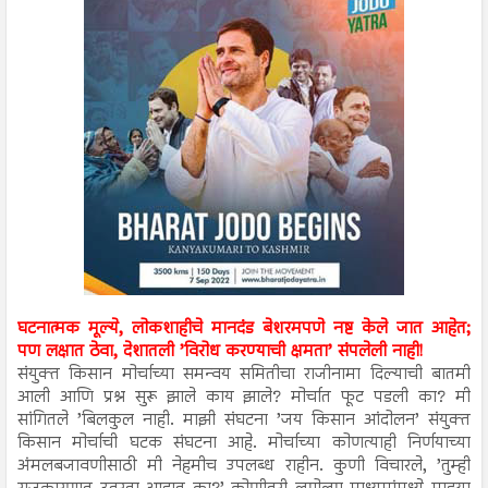
घटनात्मक मूल्ये, लोकशाहीचे मानदंड बेशरमपणे नष्ट केले जात आहेत;
पण लक्षात ठेवा, देशातली ’विरोध करण्याची क्षमता’ संपलेली नाही!
संयुक्त किसान मोर्चाच्या समन्वय समितीचा राजीनामा दिल्याची बातमी
आली आणि प्रश्न सुरू झाले काय झाले? मोर्चात फूट पडली का? मी
सांगितले ’बिलकुल नाही. माझी संघटना ’जय किसान आंदोलन’ संयुक्त
किसान मोर्चाची घटक संघटना आहे. मोर्चाच्या कोणत्याही निर्णयाच्या
अंमलबजावणीसाठी मी नेहमीच उपलब्ध राहीन. कुणी विचारले, ’तुम्ही