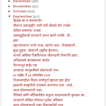
December
(46)
►
November
(21)
►
October
(22)
►
September
(47)
▼
हिजाब का व कशासाठी?
मौलाना जलालुद्दीन उमरी यांचे शेवटचे तीन उपदेश
शेतीवर संकटांचा पाऊस!
आत्मशुद्धीसाठी सातत्याने प्रयत्न करणे गरजेचे : मौ....
क्षमा
तहानलेल्यांना पाणी पाजा, स्वर्गात जाल : पैगंबरवाणी...
सूरह यूसुफ : ईशवाणी (सुबोध कुरआन)
मानवी अस्तित्व टिकविण्यास जीवनदायी निसर्गाचे रक्षण...
अभिव्यक्ती स्वातंत्र्याच्या मर्यादा
नैराश्यातून बाहेर पडा
मानवाला माणुसकीशी जोडण्याची गरज
३० सप्टेंबर ते ०६ ऑक्टोबर २०२२
निजामशाहीचा विलय शांतीपूर्ण व्हायला हवा होता
इस्लामी संस्कृतीची प्रगल्भता जाणणारा राजा : चार्ल्...
भारत जोडण्यासाठी नव्या...
नैतिकते आणि भौतिकतेतील संतुलन साधण्यासाठी कुरआन का...
ज्ञानवापी मस्जिद परिसरात पुजेचा अधिकार
भारत जोडण्यासाठी नव्या विचारधारेची गरज