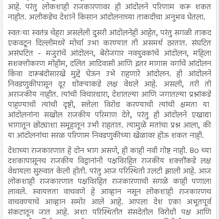
आहे. परंतु लोकशाही राजकारणावर ही आंदोलने परिणाम करू शकत
नाहीत. अलीकडेच देशाने किसान आंदोलनाच्या ताकदीचा अनुभव घेतला.
स्वतःचा स्वतंत्र चेहरा असलेली दुसरी आंदोलनेही आहेत, परंतु सगळी ताकद
एकवटून दिल्लीमध्ये मोर्चा उभा करण्यात ती असमर्थ ठरतात. संघटित
असंघटित - मजुरांचे आंदोलन, बेरोजगार नवयुवकांचे आंदोलन, महिला
सशक्तीकरण मोहीम, दलित आदिवासी आणि इतर मागास वर्गाचे आंदोलन
किंवा दारूबंदीसारखे मुद्दे घेऊन उभे राहणारे आंदोलन. ही आंदोलने
निवडणुकीपासून दूर धोक्याकडे लक्ष वेधले आहे. असली, तरी ती
अराजकीय नाहीत. त्यांची विचारधारा, देशातल्या आणि जगातल्या प्रश्नांकडे
पाहण्याची त्यांची दृष्टी, सत्तेला विरोध करण्याची त्यांची क्षमता या
आंदोलनांना सखोल राजकीय परिमाण देते, परंतु ही आंदोलने एखाद्या
भागातून छोट्याशा समूहातून उभी राहतात. त्यामुळे मतांचा प्रश्न आला, की
या आंदोलनांचा सरळ परिणाम निवडणुकीच्या खेळावर होऊ शकत नाही.
देशाच्या राजकारणात हे दोन भाग असणे, ही काही नवी गोष्ट नाही. 80 च्या
दशकापासूनच राजकीय विद्वानांनी पक्षविरहित राजकीय शक्तींकडे लक्ष
वेधायला सुरुवात केली होती. परंतु आज परिस्थिती उलटी झाली आहे. आज
लोकशाही राजकारणात पक्षविरहित राजकारणाची सगळे काही पणाला
लावले. स्वायत्तता वाचवणे हे आव्हान नसून लोकशाही राजकारणच
वाचवण्याचे आव्हान समोर आले आहे. आपला देश एका अभूतपूर्व
संकटातून जात आहे. अशा परिस्थितीत संसदेतील विरोधी पक्ष आणि