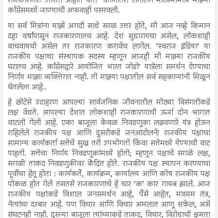
राजकारणात उतरता आहात का?’ कोणीतरी लगोलग माध्यमांमध्ये माझ्या
काँग्रेसमध्ये जाण्याची अफवाही पसरवली.
या सर्व मित्रांना माझे अगदी साधे सरळ उत्तर होते, मी आज नव्हे किमान
दहा वर्षांपासून राजकारणातच आहे. देश सुधारायचा असेल, लोकशाही
वाचवायची असेल तर राजकारण करावेच लागेल. ’स्वराज इंडिया’ या
राजकीय पक्षाचा संस्थापक सदस्य म्हणून आजही मी माझ्या राजकीय
घरातच आहे. काँग्रेसद्वारे आयोजित भारत जोडो’ यात्रेला समर्थन देण्याचा
निर्णय माझा व्यक्तिगत नाही. तो माझ्या पक्षातील सर्व सहकाऱ्यांनी मिळून
घेतलेला आहे..
हे छोटेसे उदाहरण आपल्या सार्वजनिक जीवनातील मोठ्या विसंगतीकडे
लक्ष वेधते. आपल्या देशात लोकशाही राजकारणाची ऊर्जा दोन भागात
वाटली गेली आहे. एका बाजूला केवळ निवडणुका लढवणारे यंत्र होऊन
राहिलेले राजकीय पक्ष आणि दुसरीकडे जनआंदोलने! राजकीय पक्षाचा
सामान्य कार्यकर्ता सत्तेचे सुख तरी उपभोगतो किंवा सत्तेमध्ये येण्याची वाट
पाहतो. सत्तेचा निर्णय निवडणुकांमध्ये होतो; म्हणून पक्षाचे सगळे लक्ष,
सगळी ताकद निवडणुकीवर केंद्रित होते. राजकीय पक्ष स्थापन करण्याचा
पूर्वीचा हेतू होता : कार्यकर्ते, कार्यक्रम, कार्यालय आणि कोष राजकीय पक्ष
पोकळ होत गेले तसतसे राजकारणाचे हे चार ’क’ कार गायब झाले. आज
राजकीय पक्षांकडे विशाल जनसमर्थन आहे, पैसे आहेत, माध्यम तंत्र,
नेत्यांचा दरबार आहे. पण विचार आणि विचार अमलात आणू शकेल, असे
संघटनही नाही. दुसऱ्या बाजूला त्यांच्याकडे ताकद, विचार, विरोधाची क्षमता