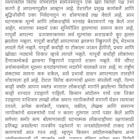
रस्त्यावरील विरोध यांच्यातील सामंजस्यातून एक खरा विरोधी पक्ष उभा
करणे हे आपल्यापुढील आव्हान आहे. देशातील प्रमुख कार्यकर्ते आणि
बुद्धिजीवींनी एका निवेदनातून या धोक्याकडे लक्ष वेधले आहे. आज
घटनात्मक मूल्ये आणि लोकशाहीचे मानदंड बेशरमपणे नष्ट केले जात
आहेत. भारताचा स्वधर्म एका सुनियोजित हल्ल्याचा सामना करत आहे.
यापूर्वी आपल्या प्रजासत्ताकाच्या सर्व मूल्यांवर अशाप्रकारे क्रूर हल्ला
झालेला नव्हता. यापूर्वी कधीही आपल्यावर इतक्या निष्ठुरपणे द्वेष, भेदभाव
लादले गेले नव्हते. यापूर्वी कधीही या टोकाला जाऊन हेरगिरी, प्रचार आणि
खोट्या नाट्याचे शिकार व्हावे लागले नव्हते. यापूर्वी कधीही लोकांच्या
दैन्यावस्थेकडे इतक्या निष्ठुरपणे पाहणारे शासन नव्हते. येथे चौपट
अर्थव्यवस्थेला मूठभर धनदांडग्यांच्या मदतीने चालवले जात आहे. या राष्ट्रीय
संकटाचा सामना करू शकेल, असे प्रभावी साधन आपल्याला तातडीने
शोधायला हवे आहे. देशात विरोध करण्याची क्षमता संपलेली नाही. गेल्या
काही वर्षांत आपण स्वतंत्र भारतात लोकशाही मार्गाने झालेल्या विरोधाची
काही शानदार उदाहरणे पाहिली. किसान आंदोलन याचे एक जिवंत
उदाहरणा याशिवाय लाखो लोक समान नागरिकतेची मागणी घेऊन रस्त्यावर
उतरले. अनेक कार्यकर्ते, पत्रकार, वकील, लेखक आणि सामान्य
नागरिकांनी धमक्यांची पर्वा न करता तुरुंगात जाणे पसंत केले आणि
सत्तेच्या समोर सत्य बोलण्यासाठी घटनात्मक लोकशाहीच्या रक्षणासाठी
प्रतिबद्ध असलेल्या राजकीय पक्षांमागे या जनआंदोलनांची ताकद उभी
करण्याची आज गरज आहे. म्हणून किसान आंदोलनाबरोबरच अन्य