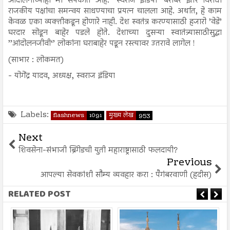
आंदोलनांच्याही मी संपर्कात आहे. ’स्वराज इंडिया’ बरोबर इतर विरोधी
राजकीय पक्षांचा समन्वय साधण्याचा प्रयत्न चालला आहे. अर्थात, हे काम
केवळ एका व्यक्तीकडून होणारे नाही. देश स्वतंत्र करण्यासाठी हजारो ’वेडे’
घरदार सोडून बाहेर पडले होते. देशाच्या दुसऱ्या स्वातंत्र्यासाठीसुद्धा
’’आंदोलनजीवी‘’ लोकांना घराबाहेर पडून रस्त्यावर उतरावे लागेल !
(साभार : लोकमत)
- योगेंद्र यादव, अध्यक्ष, स्वराज इंडिया
Labels:
flashnews
1091
मुख्य लेख
953
Next
शिवसेना-संभाजी ब्रिगेडची युती महाराष्ट्रासाठी फलदायी?
Previous
आपल्या सेवकांशी सौम्य व्यवहार करा : पैगंबरवाणी (हदीस)
RELATED POST