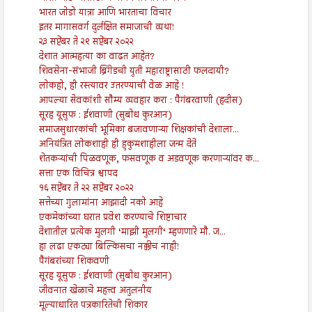
भारत जोडो यात्रा आणि भारताचा विचार
इतर मागासवर्ग दुर्लक्षित समाजाची व्यथा!
२३ सप्टेंबर ते २९ सप्टेंबर २०२२
देशात आत्महत्या का वाढत आहेत?
शिवसेना-संभाजी ब्रिगेडची युती महाराष्ट्रासाठी फलदायी?
लोकहो, ही रस्त्यावर उतरण्याची वेळ आहे !
आपल्या सेवकांशी सौम्य व्यवहार करा : पैगंबरवाणी (हदीस)
सूरह यूसुफ : ईशवाणी (सुबोध कुरआन)
समाजसुधारकांची भूमिका बजावणाऱ्या शिक्षकांची देशाला...
अनियंत्रित लोकशाही ही हुकुमशाहीला जन्म देते
शेतकऱ्यांची पिळवणूक, फसवणूक व अडवणूक करणाऱ्यांवर क...
सत्ता एक विचित्र श्वापद
१६ सप्टेंबर ते २२ सप्टेंबर २०२२
सत्तेच्या गुलामांना आझादी नको आहे
एकमेकांच्या घरात प्रवेश करण्याचे शिष्टाचार
देशातील प्रत्येक मुलगी ‘माझी मुलगी‘ म्हणणारे मौ. ज...
हा लढा एकट्या बिल्किसचा नक्कीच नाही!
पैगंबरांच्या शिकवणी
सूरह यूसुफ : ईशवाणी (सुबोध कुरआन)
जीवनात खेळाचे महत्त्व अतुलनीय
मूल्याधारित पत्रकारितेची शिकार