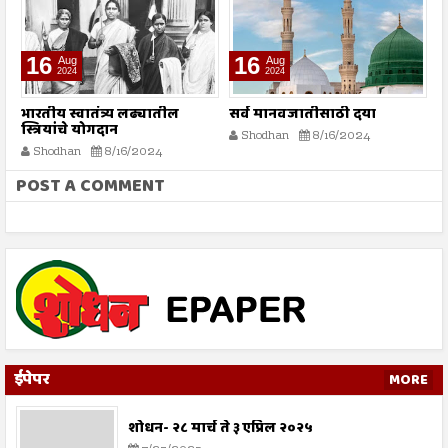
16
16
Aug
Aug
2024
2024
भारतीय स्वातंत्र्य लढ्यातील
सर्व मानवजातीसाठी दया
र
स्त्रियांचे योगदान
न
Shodhan
8/16/2024
ग
Shodhan
8/16/2024
बट
POST A COMMENT
ईपेपर
MORE
शोधन- २८ मार्च ते ३ एप्रिल २०२५