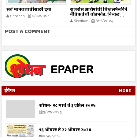
सर्व मानवजातीसाठी दया
राजरोस आरोपांची चिखलफेकीने
त
नैतिकतेची तोडफोड, निव्वळ
अ
Shodhan
8/16/2024
गलथान राजकारणामुळे जनसेवेचा
Shodhan
8/16/2024
बट्ट्याबोळ...!
POST A COMMENT
ईपेपर
MORE
शोधन- २८ मार्च ते ३ एप्रिल २०२५
3/27/2025
१६ ऑगस्ट ते २२ ऑगस्ट २०२४
8/16/2024