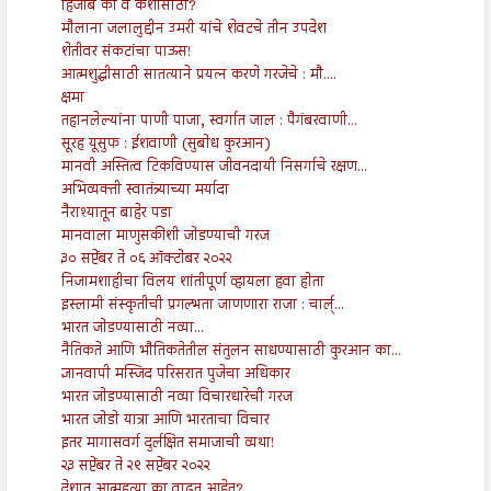
हिजाब का व कशासाठी?
मौलाना जलालुद्दीन उमरी यांचे शेवटचे तीन उपदेश
शेतीवर संकटांचा पाऊस!
आत्मशुद्धीसाठी सातत्याने प्रयत्न करणे गरजेचे : मौ....
क्षमा
तहानलेल्यांना पाणी पाजा, स्वर्गात जाल : पैगंबरवाणी...
सूरह यूसुफ : ईशवाणी (सुबोध कुरआन)
मानवी अस्तित्व टिकविण्यास जीवनदायी निसर्गाचे रक्षण...
अभिव्यक्ती स्वातंत्र्याच्या मर्यादा
नैराश्यातून बाहेर पडा
मानवाला माणुसकीशी जोडण्याची गरज
३० सप्टेंबर ते ०६ ऑक्टोबर २०२२
निजामशाहीचा विलय शांतीपूर्ण व्हायला हवा होता
इस्लामी संस्कृतीची प्रगल्भता जाणणारा राजा : चार्ल्...
भारत जोडण्यासाठी नव्या...
नैतिकते आणि भौतिकतेतील संतुलन साधण्यासाठी कुरआन का...
ज्ञानवापी मस्जिद परिसरात पुजेचा अधिकार
भारत जोडण्यासाठी नव्या विचारधारेची गरज
भारत जोडो यात्रा आणि भारताचा विचार
इतर मागासवर्ग दुर्लक्षित समाजाची व्यथा!
२३ सप्टेंबर ते २९ सप्टेंबर २०२२
देशात आत्महत्या का वाढत आहेत?