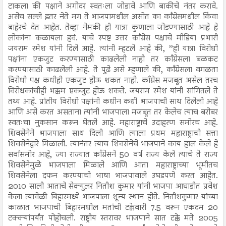
टाकला की पक्षाने अगोदर स्वतःला जोडावे आणि बाकीचे नंतर करावे.
असेच सल्ले इतर नेते मग ते भाजपामधील असोत का काँग्रेसमधील किंवा
बाहेरचे देत आहेत. तेव्हा नेमकी ही यात्रा कुणाला जोडण्यासाठी आहे हे
लोकांना कळायला हवं. याचे स्पष्ट उत्तर काँग्रेस पक्षाचे मीडिया प्रभारी
जयराम रमेश यांनी दिले आहे. त्यांनी म्हटले आहे की, ’’ही यात्रा विरोधी
पक्षांना एकजुट करण्यासाठी काढलेली नाही तर काँग्रेसला बळकट
करण्यासाठी काढलेली आहे. ते पुढे असे म्हणाले की, काँग्रेसला वगळता
विरोधी पक्ष कधीही एकजुट होऊ शकत नाही. काँग्रेस मजबूत असेल तरच
विरोधकांचीही भक्कम एकजुट होऊ शकते. जयराम रमेश यांनी सांगितले ते
तथ्य आहे. प्रांतीय विरोधी पक्षांनी कधीन कधी भाजपाची साथ दिलेली आहे
आणि असे करत असताना त्यांनी भाजपाला मजबूत तर केलेच त्याच बरोबर
स्वतःचा नुकसान करून घेतले आहे. महाराष्ट्राचे उदाहरण समोरच आहे.
शिवसेनेने भाजपाला साथ दिली आणि त्याला प्रथम महाराष्ट्राची सत्ता
शिवसेनेद्वारे मिळाली. त्यानंतर त्याच शिवसेनेचे भाजपाने काय हाल केले हे
सर्वांसमोर आहे, ज्या राज्यात काँग्रेसने 50 वर्ष राज्य केले त्याचे ते राज्य
शिवसेनेमुळे भाजपाला मिळाले आणि आता महाराष्ट्राच्या भूमीतच
शिवसेनेला दफन करण्याची भाषा भाजपावाले उघडपणे करत आहेत.
2010 साली आताचे सेक्युलर नितीश कुमार यांनी भाजपा आघाडीत प्रवेश
केला त्यावेळी बिहारमध्ये भाजपाला शून्य स्थान होते. नितीशकुमार यांच्या
काळात भाजपाची बिहारमधील मतांची टक्केवारी 7.5 वरून एकदम 20
टक्क्यांपर्यंत पोहोचली. राष्ट्रीय स्तरावर भाजपाने सात टक्के मते 2005