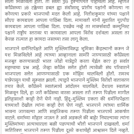
साली मिळविली होती. ती सध्या 36 ट्नक्यापर्यंत पोहोचली आहे. म्हणजे
काँग्रेसच्या 18 टक्केच्या डबल ह्या संधीसाधू प्रांतीय पक्षांनी कोणत्या ना
कोणत्या प्रकारे भाजपाची मदत केली आहे. नितीशकुमार यांच्या पक्षाने
सीएए कायद्याला आपला पाठिंबा दिला. मायावती यांनी सुधारित युएपीए
कायद्याला आपला पाठिंबा दिला. एवढेच नव्हे तर मार्क्सवादी कम्युनिस्ट
पक्षाने राष्ट्रीय स्तरावर या कायद्याला आपला विरोध दर्शवला असला तर
केरळ राज्यात हा कायदा जसाच्या तसा लागू केला.
भाजपाने धर्मनिरपेक्षते आणि मुस्लिमांविरूद्ध भूमिका केंद्रस्थानी करून जे
यश मिळविलेले आहे त्याच्या आव्हानाला सामोरे जाण्यासाठी काँग्रेसला
मजबूत करण्यासाठी भारत जोडो यात्रेद्वारे करता येईल का? हा सर्वात
महत्त्वाचा प्रश्न आहे. जेव्हा काँग्रेस सत्तेत होती त्यावेळी संघ परिवाराने
भाजपाला सत्तेत आणण्यासाठी एक मोहिम चालविली होती. रामरथ
यात्रेपासून याची सुरूवात झाली. त्याद्वारे भाजपाने मुस्लिम विरोधी वातावरण
तयार केले. काँग्रेसने स्वातंत्र्याचे आंदोलन चालविले. देशाला स्वातंत्र्य
मिळवून दिले, हा जरी काँग्रेसचा वारसा असला तरी तरूण पिढीला मागील
इतिहासाशी काही देणे घेणे नाही. हिंदू-मुस्लिम एकता की धर्मनिरपेक्षता
याच्याशी देखील त्यांना काही देणं घेणं नाही. भाजपाने त्यांच्या धार्मिक
भावना जागवल्या आणि साहजिकच तरूण पिढीला भाजपाचे आकर्षण
वाटले. धर्माच्या मोहात जाऊन ते असे अडकले की बाहेर निघाल्यावर त्यांना
मुस्लिमांच्या अत्याचाराला बळी पडण्याची भीती भाजपाने दाखवली. धर्मा
व्यतिरिक्त भाजपाने तरूण पिढीला दूसरे कशाचेही आश्वासन दिले नव्हते.