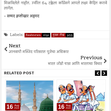
मिळविलेले नाहीत. उर्वरित 64 टक्केला काँग्रेसने आपले लक्ष्य केंद्रित करावे
लागेल.
- सय्यद इफ्तेखार अहमद
Labels:
flashnews
1091
मुख्य लेख
953
Next
ज्ञानवापी मस्जिद परिसरात पुजेचा अधिकार
Previous
भारत जोडो यात्रा आणि भारताचा विचार
RELATED POST
16
16
Aug
Aug
2024
2024