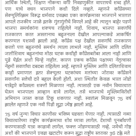
आर्थिक स्थिती, शिक्षण नोकऱ्या वगैरे निवडणुकीत वापरायचे शब्द होते.
पण याचे वचन भाजपाने कधी दिले नव्हते. म्हणजे काँग्रेसच्या
सेक्युलिरिझम विरूद्ध धर्मवाद एवढ्या एका कार्यक्रमावर भाजपाने भारतात
आपले राजकीय जाळे इतके गुंतागुंतीचे विणले आहे की त्यातून बाहेर पडणे
भाजपा समर्थकांना शक्यच राहिलेले नाही. शिवाय, भाजपा सवर्णांचे
राजकारण करत असतानाच बहुजनाला देखील आपल्याकडे आकर्षित
करण्यात यशस्वी झाली आहे. काँग्रेस पक्ष देखील सवर्णांचे राजकारण
करतो पण बहुजनांचे समर्थन त्याला लाभले नाही. मुस्लिम आणि दलित
जातीशिवाय बहुजनांचा मोठा घटक कधीही काँग्रेसबरोबर आला नाही आणि
पुढे येईल अशी चिन्हे नाहीत. कारण एकच काँग्रेस पक्षाच्या नेतृत्वावर
नेहमी सवर्णांचा दबदबा राहिलेला आहे. म्हणजे मुस्लिम आणि दलिताशिवाय
काही प्रमाणात इतर सेक्युलर घटकांचय मतांच्या जोरावर काँग्रेसने
सवर्णांना सत्तेची दारे बहाल केली होती. अशा स्थितीत केवळ भारत जोडो
यात्रेद्वारे काँग्रसला शक्ती मिळणार नाही. त्यासाठी एक नवीन विचारधारा
घेऊन भाजपाला आव्हान द्यावे लागेल. तसे भाजपाचे मुस्लिमविरोधी
अभियान जास्त काळ टिकू शकणार नाही. स्वातंत्र्य मिळवून 75 वर्ष
झालेत म्हणजे एक नवी पिढी सुद्धा ज्येष्ठ झाली आहे.
75 वर्ष जुन्या विचार सरणीवर भविष्य घडवता येणार नाही. त्यासाठी नव्या
विचारधारेच्या राष्ट्रीय कार्यक्रमाचा शोध घ्यावा लागेल. देशाची पुनर्बांधणी
करण्यासाठी यात्रा काढावी लागेल. फक्त जोडण्यासाठी नव्हे. जमेची गोष्ट
अशी की भाजपाने एवढा खटाटोप करून सुद्धा राष्ट्रीय स्तरावर 36 टक्के मते