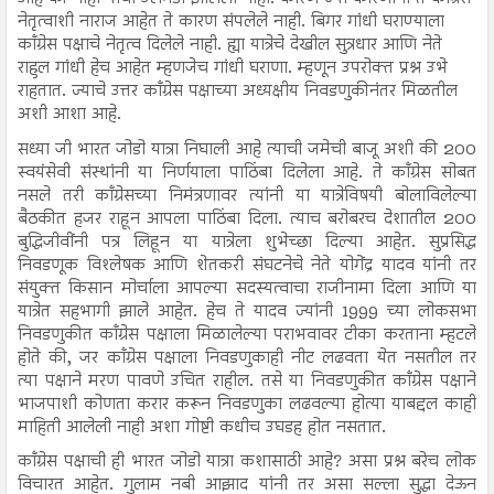
नेतृत्वाशी नाराज आहेत ते कारण संपलेले नाही. बिगर गांधी घराण्याला
काँग्रेस पक्षाचे नेतृत्व दिलेले नाही. ह्या यात्रेचे देखील सुत्रधार आणि नेते
राहुल गांधी हेच आहेत म्हणजेच गांधी घराणा. म्हणून उपरोक्त प्रश्न उभे
राहतात. ज्याचे उत्तर काँग्रेस पक्षाच्या अध्यक्षीय निवडणुकीनंतर मिळतील
अशी आशा आहे.
सध्या जी भारत जोडो यात्रा निघाली आहे त्याची जमेची बाजू अशी की 200
स्वयंसेवी संस्थांनी या निर्णयाला पाठिंबा दिलेला आहे. ते काँग्रेस सोबत
नसले तरी काँग्रेसच्या निमंत्रणावर त्यांनी या यात्रेविषयी बोलाविलेल्या
बैठकीत हजर राहून आपला पाठिंबा दिला. त्याच बरोबरच देशातील 200
बुद्धिजीवींनी पत्र लिहून या यात्रेला शुभेच्छा दिल्या आहेत. सुप्रसिद्ध
निवडणूक विश्लेषक आणि शेतकरी संघटनेचे नेते योगेंद्र यादव यांनी तर
संयुक्त किसान मोर्चाला आपल्या सदस्यत्वाचा राजीनामा दिला आणि या
यात्रेत सहभागी झाले आहेत. हेच ते यादव ज्यांनी 1999 च्या लोकसभा
निवडणुकीत काँग्रेस पक्षाला मिळालेल्या पराभवावर टीका करताना म्हटले
होते की, जर काँग्रेस पक्षाला निवडणुकाही नीट लढवता येत नसतील तर
त्या पक्षाने मरण पावणे उचित राहील. तसे या निवडणुकीत काँग्रेस पक्षाने
भाजपाशी कोणता करार करून निवडणुका लढवल्या होत्या याबद्दल काही
माहिती आलेली नाही अशा गोष्टी कधीच उघडह होत नसतात.
काँग्रेस पक्षाची ही भारत जोडो यात्रा कशासाठी आहे? असा प्रश्न बरेच लोक
विचारत आहेत. गुलाम नबी आझाद यांनी तर असा सल्ला सुद्धा देऊन