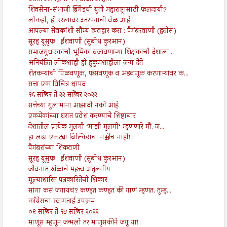
शिवसेना-संभाजी ब्रिगेडची युती महाराष्ट्रासाठी फलदायी?
लोकहो, ही रस्त्यावर उतरण्याची वेळ आहे !
आपल्या सेवकांशी सौम्य व्यवहार करा : पैगंबरवाणी (हदीस)
सूरह यूसुफ : ईशवाणी (सुबोध कुरआन)
समाजसुधारकांची भूमिका बजावणाऱ्या शिक्षकांची देशाला...
अनियंत्रित लोकशाही ही हुकुमशाहीला जन्म देते
शेतकऱ्यांची पिळवणूक, फसवणूक व अडवणूक करणाऱ्यांवर क...
सत्ता एक विचित्र श्वापद
१६ सप्टेंबर ते २२ सप्टेंबर २०२२
सत्तेच्या गुलामांना आझादी नको आहे
एकमेकांच्या घरात प्रवेश करण्याचे शिष्टाचार
देशातील प्रत्येक मुलगी ‘माझी मुलगी‘ म्हणणारे मौ. ज...
हा लढा एकट्या बिल्किसचा नक्कीच नाही!
पैगंबरांच्या शिकवणी
सूरह यूसुफ : ईशवाणी (सुबोध कुरआन)
जीवनात खेळाचे महत्त्व अतुलनीय
मूल्याधारित पत्रकारितेची शिकार
सांगा कसं जगायचं? कण्हत कण्हत की गाणं म्हणत. तुम्ह...
काँग्रेसचा स्वागतार्ह उपक्रम
०९ सप्टेंबर ते १५ सप्टेंबर २०२२
माणूस म्हणून जन्मलो तर माणुसकीने जगू या!