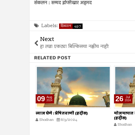
संकलन : सय्यद इफ्तिखार अहमद
Labels:
दिव्यरत्न
497
Next
हा लढा एकट्या बिल्किसचा नक्कीच नाही!
RELATED POST
09
26
Aug
Jul
2024
2024
ाणी (दिव्य कुरआन)
व्याज घेणे : प्रेषितवाणी (हदीस)
मोजमापात त
(हदीस)
Shodhan
8/9/2024
Shodhan