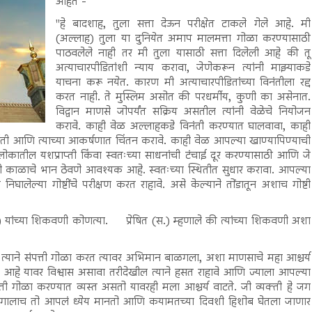
आहेत -
"हे बादशाह, तुला सत्ता देऊन परीक्षेत टाकले गेले आहे. मी
(अल्लाह) तुला या दुनियेत अमाप मालमत्ता गोळा करण्यासाठी
पाठवलेले नाही तर मी तुला यासाठी सत्ता दिलेली आहे की तू
अत्याचारपीडितांशी न्याय करावा, जेणेकरून त्यांनी माझ्याकडे
याचना करू नयेत. कारण मी अत्याचारपीडितांच्या विनंतीला रद्द
करत नाही. ते मुस्लिम असोत की परधर्मीय, कुणी का असेनात.
विद्वान माणसे जोपर्यंत सक्रिय असतील त्यांनी वेळेचे नियोजन
करावे. काही वेळ अल्लाहकडे विनंती करण्यात घालवावा, काही
िती आणि त्याच्या आकर्षणात चिंतन करावे. काही वेळ आपल्या खाण्यापिण्याची
रलोकातील यशप्राप्ती किंवा स्वतःच्या साधनांची टंचाई दूर करण्यासाठी आणि जे
नी काळाचे भान ठेवणे आवश्यक आहे. स्वतःच्या स्थितीत सुधार करावा. आपल्या
निघालेल्या गोष्टींचे परीक्षण करत राहावे. असे केल्याने तोंडातून अशाच गोष्टी
अ.) यांच्या शिकवणी कोणत्या.
प्रेषित (स.) म्हणाले की त्यांच्या शिकवणी अशा
ल त्याने संपत्ती गोळा करत त्यावर अभिमान बाळगला, अशा माणसाचे महा आश्चर्य
रक आहे यावर विश्वास असावा तरीदेखील त्याने हसत राहावे आणि ज्याला आपल्या
ती गोळा करण्यात व्यस्त असतो यावरही मला आश्चर्य वाटते. जी व्यक्ती हे जग
गालाच तो आपलं ध्येय मानतो आणि कयामतच्या दिवशी हिशोब घेतला जाणार