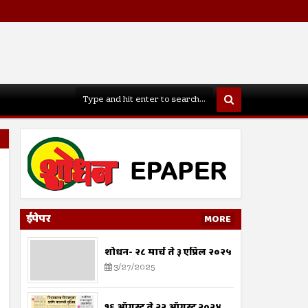
ईपेपर
MORE
शोधन- २८ मार्च ते ३ एप्रिल २०२५
3/27/2025
१६ ऑगस्ट ते २२ ऑगस्ट २०२४