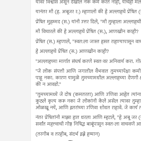
यावर विश्वास असून देखील नेक कर्म करत नाही, याचेही मला 
यानंतर मी (ह. अबूजर र.) म्हणालो की हे अल्लाहचे प्रेषित 
प्रेषित मुहम्मद (स.) यांनी उत्तर दिले, "मी तुम्हाला अल्ल
मी विचारले की हे अल्लाहचे प्रेषित (स.), आणखीन काही?
प्रेषित (स.) म्हणाले, "स्वत:ला जास्त हसत राहण्यापासून 
हे अल्लाहचे प्रेषित (स.) आणखीन काही?
"अल्लाहच्या मार्गात संघर्ष करणे स्वतःवर अनिवार्य करा. गोरग
"जे लोक संपत्ती आणि जगातील वैभवात तुमच्यापेक्षा कमी आ
पाहू नका. कारण यामुळे तुमच्यामधील अल्लाहच्या देणगी क्
की न आवडो."
"तुमच्यामध्ये जे दोष (कमतरता) आणि उणिवा आहेत त्यांन
कुठले कृत्य करू नका जे लोकांनी केले असेल त्यावर तुम्हा
ओळखू नये, आणि इतरांच्या उणिवा शोधत राहावे. जे कार्य तो 
नंतर प्रेषितांनी माझा हात धरला आणि म्हटले, "हे अबू जर (
सर्वांत महत्त्वाची गोष्ट निषिद्ध बाबूंपासून स्वतःला वाचवण
(तरगीब व तरहीब, संदर्भ इब्ने हय्यान)