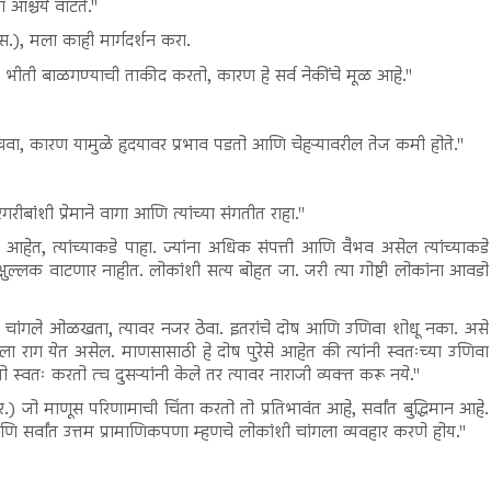
आश्चर्य वाटते."
(स.), मला काही मार्गदर्शन करा.
ाहची भीती बाळगण्याची ताकीद करतो, कारण हे सर्व नेकींचे मूळ आहे."
वाचवा, कारण यामुळे हृदयावर प्रभाव पडतो आणि चेहऱ्यावरील तेज कमी होते."
रीबांशी प्रेमाने वागा आणि त्यांच्या संगतीत राहा."
हेत, त्यांच्याकडे पाहा. ज्यांना अधिक संपत्ती आणि वैभव असेल त्यांच्याकडे
षुल्लक वाटणार नाहीत. लोकांशी सत्य बोहत जा. जरी त्या गोष्टी लोकांना आवडो
ा चांगले ओळखता, त्यावर नजर ठेवा. इतरांचे दोष आणि उणिवा शोधू नका. असे
ला राग येत असेल. माणसासाठी हे दोष पुरेसे आहेत की त्यांनी स्वतःच्या उणिवा
स्वतः करतो त्च दुसऱ्यांनी केले तर त्यावर नाराजी व्यक्त करू नये."
र.) जो माणूस परिणामाची चिंता करतो तो प्रतिभावंत आहे, सर्वांत बुद्धिमान आहे.
े आणि सर्वांत उत्तम प्रामाणिकपणा म्हणचे लोकांशी चांगला व्यवहार करणे होय."