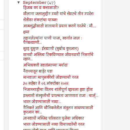
September
(47)
▼
हिजाब का व कशासाठी?
मौलाना जलालुद्दीन उमरी यांचे शेवटचे तीन उपदेश
शेतीवर संकटांचा पाऊस!
आत्मशुद्धीसाठी सातत्याने प्रयत्न करणे गरजेचे : मौ....
क्षमा
तहानलेल्यांना पाणी पाजा, स्वर्गात जाल :
पैगंबरवाणी...
सूरह यूसुफ : ईशवाणी (सुबोध कुरआन)
मानवी अस्तित्व टिकविण्यास जीवनदायी निसर्गाचे
रक्षण...
अभिव्यक्ती स्वातंत्र्याच्या मर्यादा
नैराश्यातून बाहेर पडा
मानवाला माणुसकीशी जोडण्याची गरज
३० सप्टेंबर ते ०६ ऑक्टोबर २०२२
निजामशाहीचा विलय शांतीपूर्ण व्हायला हवा होता
19
16
Jul
Aug
इस्लामी संस्कृतीची प्रगल्भता जाणणारा राजा : चार्ल्...
2024
2024
भारत जोडण्यासाठी नव्या...
नैतिकते आणि भौतिकतेतील संतुलन साधण्यासाठी
चोरी : : प्रेषितवाणी (हदीस)
व्याज खाणारा रक्तात पोहत असत
कुरआन का...
प्रेषितवाणी (हदीस)
Shodhan
7/19/2024
ज्ञानवापी मस्जिद परिसरात पुजेचा अधिकार
Shodhan
8/16/2024
भारत जोडण्यासाठी नव्या विचारधारेची गरज