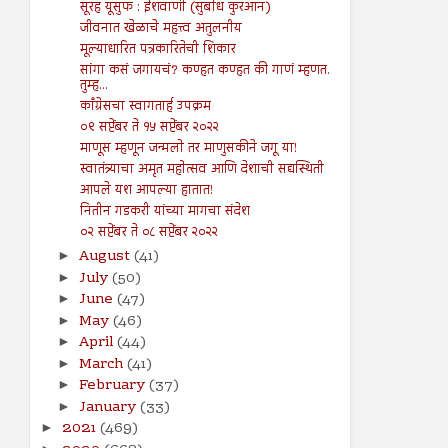
सूरह यूसुफ : ईशवाणी (सुबोध कुरआन)
जीवनात खेळाचे महत्त्व अतुलनीय
मूल्याधारित पत्रकारितेची शिकार
सांगा कसं जगायचं? कण्हत कण्हत की गाणं म्हणत.
तुम्ह...
काँग्रेसचा स्वागतार्ह उपक्रम
०९ सप्टेंबर ते १५ सप्टेंबर २०२२
माणूस म्हणून जन्मलो तर माणुसकीने जगू या!
स्वातंत्र्याचा अमृत महोत्सव आणि देशाची सद्यस्थिती
आपले यश आपल्या हातात!
नितीन गडकरी यांच्या मागचा संदेश
०२ सप्टेंबर ते ०८ सप्टेंबर २०२२
August
(41)
►
July
(50)
►
June
(47)
►
May
(46)
►
April
(44)
►
March
(41)
►
February
(37)
►
January
(33)
►
2021
(469)
►