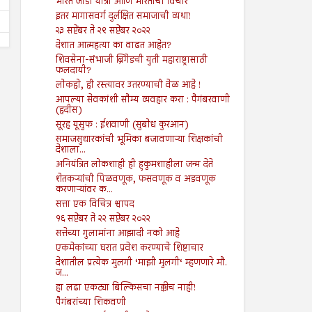
भारत जोडो यात्रा आणि भारताचा विचार
इतर मागासवर्ग दुर्लक्षित समाजाची व्यथा!
२३ सप्टेंबर ते २९ सप्टेंबर २०२२
देशात आत्महत्या का वाढत आहेत?
शिवसेना-संभाजी ब्रिगेडची युती महाराष्ट्रासाठी
फलदायी?
लोकहो, ही रस्त्यावर उतरण्याची वेळ आहे !
आपल्या सेवकांशी सौम्य व्यवहार करा : पैगंबरवाणी
(हदीस)
सूरह यूसुफ : ईशवाणी (सुबोध कुरआन)
समाजसुधारकांची भूमिका बजावणाऱ्या शिक्षकांची
देशाला...
अनियंत्रित लोकशाही ही हुकुमशाहीला जन्म देते
शेतकऱ्यांची पिळवणूक, फसवणूक व अडवणूक
करणाऱ्यांवर क...
सत्ता एक विचित्र श्वापद
१६ सप्टेंबर ते २२ सप्टेंबर २०२२
सत्तेच्या गुलामांना आझादी नको आहे
एकमेकांच्या घरात प्रवेश करण्याचे शिष्टाचार
देशातील प्रत्येक मुलगी ‘माझी मुलगी‘ म्हणणारे मौ.
ज...
हा लढा एकट्या बिल्किसचा नक्कीच नाही!
पैगंबरांच्या शिकवणी